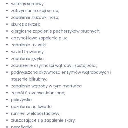
wstrząs sercowy;
zatrzymanie akcji serca;
zapalenie śluzówki nosa;
skurcz oskrzeli;
alergiczne zapalenie pęcherzyków płucnych;
eozynofilowe zapalenie płuc;
zapalenie trzustki;
wrzód trawienny;
zapalenie języka;
zaburzenie czynności wątroby i zastój żółci;
podwyższona aktywność enzymów wątrobowych i
stężenie bilirubiny;
zapalenie wątroby w tym martwica;
zespół Stevensa Johnsona;
pokrzywka;
uczulenie na światło;
rumień wielopostaciowy;
złuszczające się zapalenie skóry;
pemfigoid;