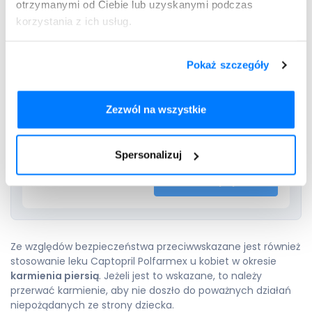
otrzymanymi od Ciebie lub uzyskanymi podczas
obserwowano niedociśnienie, hiperkaliemię i niewydolność
korzystania z ich usług.
nerek.
Pokaż szczegóły
Wystawiamy recepty nierefundowane – 100 % płatne.
Maksymalnie 4 leki na jednej recepcie.
Zezwól na wszystkie
Spersonalizuj
Dodaj do
Captopril
Polfarmex
recepty
Ze względów bezpieczeństwa przeciwwskazane jest również
stosowanie leku Captopril Polfarmex u kobiet w okresie
karmienia piersią
. Jeżeli jest to wskazane, to należy
przerwać karmienie, aby nie doszło do poważnych działań
niepożądanych ze strony dziecka.