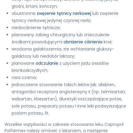
głośni, krtani, kończyn;
obustronne
zwężenie tętnicy nerkowej
lub zwężenie
tętnicy nerkowej jedynej czynnej nerki;
niedociśnienie tętnicze;
planowany zabieg chirurgiczny lub znieczulenie
środkami powodującymi
obniżenie ciśnienia
krwi;
wrodzona galaktozemia, złe wchłanianie glukozy-
galaktozy lub niedobór laktazy;
planowane
odczulanie
z użyciem jadu owadów
błonkoskrzydłych;
rasa czarna;
jednoczesne stosowanie takich leków jak: aliskiren,
antagoniści receptora angiotensyny II (np. telmisartan,
walsartan, irbesartan), diuretyki oszczędzające potas,
sole potasu, preparaty potasu i inne leki podwyższające
poziom potasu, lit.
Wszelkie wątpliwości w zakresie stosowania leku Captopril
Polfarmex należy omówić z lekarzem, a następnie