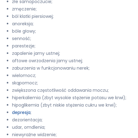
złe samopoczucie;
zmęczenie;
ból klatki piersiowej;
anoreksja;
bóle głowy;
senność;
parestezje;
zapalenie jamy ustnej;
aftowe owrzodzenia jamy ustnej;
zaburzenia w funkcjonowaniu nerek;
wielomocz;
skąpomocz;
zwiększona częstotliwość oddawania moczu;
hiperkaliemia (zbyt wysokie stężenie potasu we krwi);
hipoglikemia (zbyt niskie stężenia cukru we krwi);
depresja
;
dezorientacja;
udar, omdlenia;
niewyraźne widzenie;