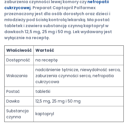
zaburzenia czynności lewej komory czy
nefropatii
cukrzycowej
. Preparat Captopril Polfarmex
przeznaczony jest dla osób dorosłych oraz dzieci i
młodzieży pod ścisłą kontrolą lekarską. Ma postać
tabletek i zawiera substancję czynną kaptopryl w
dawkach 12,5 mg, 25 mg i 50 mg. Lek wydawany jest
wyłącznie na receptę.
Właściwość
Wartość
Dostępność
na receptę
nadciśnienie tętnicze, niewydolność serca,
Wskazania
zaburzenia czynności serca, nefropatia
cukrzycowa
Postać
tabletki
Dawka
12,5 mg, 25 mg i 50 mg
Substancja
kaptopryl
czynna