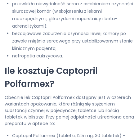
przewlekła niewydolność serca z osłabieniem czynności
skurczowej komór (w skojarzeniu z lekami
moczopędnymi, glikozydami naparstnicy i beta-
adrenolitykami);
bezobjawowe zaburzenia czynności lewej komory po
zawale mięśnia sercowego przy ustabilizowanym stanie
klinicznym pacjenta;
nefropatia cukrzycowa.
Ile kosztuje Captopril
Polfarmex?
Obecnie lek Captopril Polfarmex dostępny jest w czterech
wariantach opakowania, które różnią się stężeniem
substancji czynnej w pojedynczej tabletce lub ilością
tabletek w blistrze. Przy pełnej odpłatności uśredniona cena
preparatu w aptece to:
Captopril Polfarmex (tabletki, 12,5 mg, 30 tabletek) -