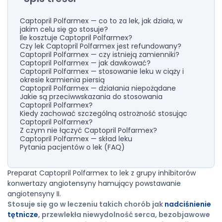
Captopril Polfarmex — co to za lek, jak działa, w
jakim celu się go stosuje?
Ile kosztuje Captopril Polfarmex?
Czy lek Captopril Polfarmex jest refundowany?
Captopril Polfarmex — czy istnieją zamienniki?
Captopril Polfarmex — jak dawkować?
Captopril Polfarmex — stosowanie leku w ciąży i
okresie karmienia piersią
Captopril Polfarmex — działania niepożądane
Jakie są przeciwwskazania do stosowania
Captopril Polfarmex?
Kiedy zachować szczególną ostrożność stosując
Captopril Polfarmex?
Z czym nie łączyć Captopril Polfarmex?
Captopril Polfarmex — skład leku
Pytania pacjentów o lek (FAQ)
Preparat Captopril Polfarmex to lek z grupy inhibitorów
konwertazy angiotensyny hamujący powstawanie
angiotensyny II.
Stosuje się go w leczeniu takich chorób jak
nadciśnienie
tętnicze
, przewlekła niewydolność serca, bezobjawowe