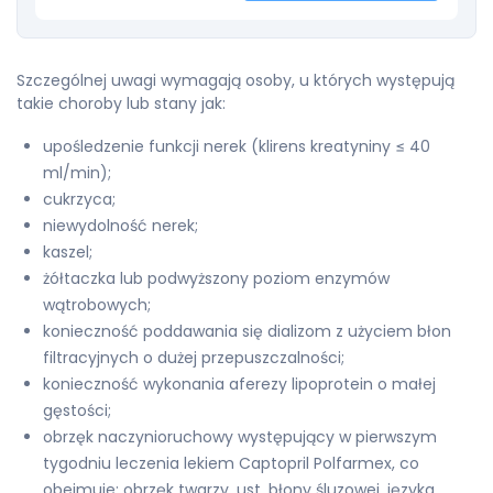
Szczególnej uwagi wymagają osoby, u których występują
takie choroby lub stany jak:
upośledzenie funkcji nerek (klirens kreatyniny ≤ 40
ml/min);
cukrzyca;
niewydolność nerek;
kaszel;
żółtaczka lub podwyższony poziom enzymów
wątrobowych;
konieczność poddawania się dializom z użyciem błon
filtracyjnych o dużej przepuszczalności;
konieczność wykonania aferezy lipoprotein o małej
gęstości;
obrzęk naczynioruchowy występujący w pierwszym
tygodniu leczenia lekiem Captopril Polfarmex, co
obejmuje: obrzęk twarzy, ust, błony śluzowej, języka,