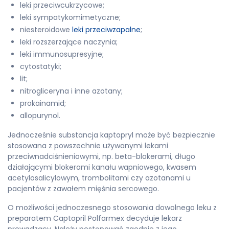
leki przeciwcukrzycowe;
leki sympatykomimetyczne;
niesteroidowe
leki przeciwzapalne
;
leki rozszerzające naczynia;
leki immunosupresyjne;
cytostatyki;
lit;
nitrogliceryna i inne azotany;
prokainamid;
allopurynol.
Jednocześnie substancja kaptopryl może być bezpiecznie
stosowana z powszechnie używanymi lekami
przeciwnadciśnieniowymi, np. beta-blokerami, długo
działającymi blokerami kanału wapniowego, kwasem
acetylosalicylowym, trombolitami czy azotanami u
pacjentów z zawałem mięśnia sercowego.
O możliwości jednoczesnego stosowania dowolnego leku z
preparatem Captopril Polfarmex decyduje lekarz