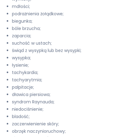
mdłości;
podrażnienia żołądkowe;
biegunka;
bóle brzucha;
zaparcia;
suchość w ustach;
świąd z wysypką lub bez wysypki;
wysypka;
łysienie;
tachykardia;
tachyarytmia;
palpitacje;
dławica piersiowa;
syndrom Raynauda;
niedociśnienie;
bladość;
zaczerwienienie skóry;
obrzęk naczynioruchowy;