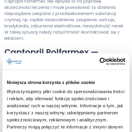
Captopril Polfarmex. Nie wpływa to na poprawę
skuteczności leczenia i może powodować to działania
niepożądane związane z przedawkowaniem substancji
czynnej, np. ciężkie niedociśnienie, osłupienie, wstrząs,
bradykardia, zaburzenia elektrolitowe, niewydolność nerek.
W takiej sytuacji należy natychmiast skontaktować się z
lekarzem.
Captopril Polfarmex —
stosowanie leku w ciąży i
okresie karmienia piersią
Niniejsza strona korzysta z plików cookie
Przeciwwskazane jest podawanie leku Captopril Polfarmex u
Wykorzystujemy pliki cookie do spersonalizowania treści
kobiet w II i III trymestrze
ciąży
, ponieważ może powodować
i reklam, aby oferować funkcje społecznościowe i
to poważne zagrożenie dla rozwoju płodu i przebiegu ciąży.
analizować ruch w naszej witrynie. Informacje o tym, jak
Nie zaleca się jego podawania również w I trymestrze ciąży.
korzystasz z naszej witryny, udostępniamy partnerom
Ze strony płodu mogą wystąpić takie działania
społecznościowym, reklamowym i analitycznym.
niepożądane jak: zaburzenia czynności nerek, opóźnienie
Partnerzy mogą połączyć te informacje z innymi danymi
kostnienia kości czaszki, małowodzie. U noworodków