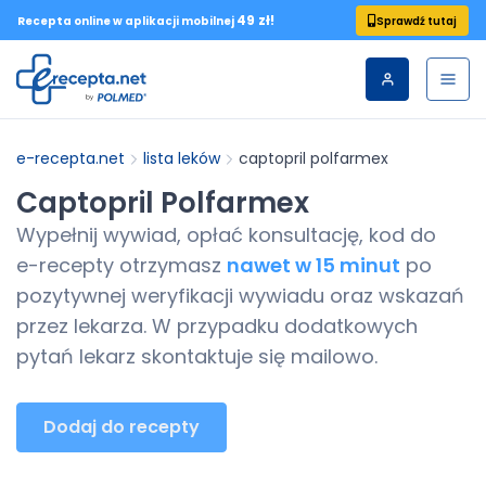
49 zł!
Sprawdź tutaj
Recepta online w aplikacji mobilnej
e-recepta.net
lista leków
captopril polfarmex
Captopril Polfarmex
Wypełnij wywiad, opłać konsultację, kod do
e-recepty
otrzymasz
nawet w 15 minut
po
pozytywnej weryfikacji wywiadu oraz wskazań
przez lekarza. W przypadku dodatkowych
pytań lekarz skontaktuje się mailowo.
Dodaj do recepty