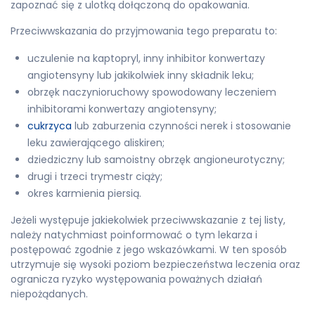
zapoznać się z ulotką dołączoną do opakowania.
Przeciwwskazania do przyjmowania tego preparatu to:
uczulenie na kaptopryl, inny inhibitor konwertazy
angiotensyny lub jakikolwiek inny składnik leku;
obrzęk naczynioruchowy spowodowany leczeniem
inhibitorami konwertazy angiotensyny;
cukrzyca
lub zaburzenia czynności nerek i stosowanie
leku zawierającego aliskiren;
dziedziczny lub samoistny obrzęk angioneurotyczny;
drugi i trzeci trymestr ciąży;
okres karmienia piersią.
Jeżeli występuje jakiekolwiek przeciwwskazanie z tej listy,
należy natychmiast poinformować o tym lekarza i
postępować zgodnie z jego wskazówkami. W ten sposób
utrzymuje się wysoki poziom bezpieczeństwa leczenia oraz
ogranicza ryzyko występowania poważnych działań
niepożądanych.