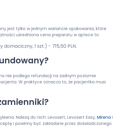
y jest tylko w jednym wariancie opakowania, które
łatności uśredniona cena preparatu w aptece to:
 domaciczny, 1 szt.) - 715,50 PLN.
efundowany?
ena nie podlega refundacji na żadnym poziomie
acjenta. W praktyce oznacza to, że pacjentka musi
 zamienniki?
leena. Należą do nich: Levosert, Levosert Easy,
Mirena
i
receptę i powinny być zakładane przez doświadczonego