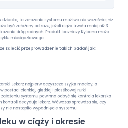
iu dziecka, to założenie systemu możliwe nie wcześniej niż
e być założony od razu, jeżeli ciąża trwała mniej niż 3
akażenie dróg rodnych. Produkt leczniczy Kyleena może
cyklu miesiączkowego.
że zalecić przeprowadzenie takich badań jak:
rski. Lekarz najpierw oczyszcza szyjkę macicy, a
staci cienkiej, giętkiej i plastikowej rurki.
założeniu systemu powinna odbyć się kontrola lekarska
h kontroli decyduje lekarz. Wówczas sprawdza się, czy
 czy nie nastąpiło wypadnięcie systemu.
eku w ciąży i okresie