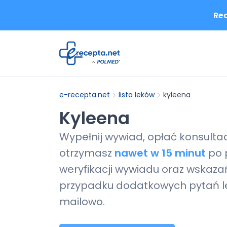
Rec
e-recepta.net
lista leków
kyleena
Kyleena
Wypełnij wywiad, opłać konsulta
otrzymasz
nawet w 15 minut
po 
weryfikacji wywiadu oraz wskazań
przypadku dodatkowych pytań le
mailowo.