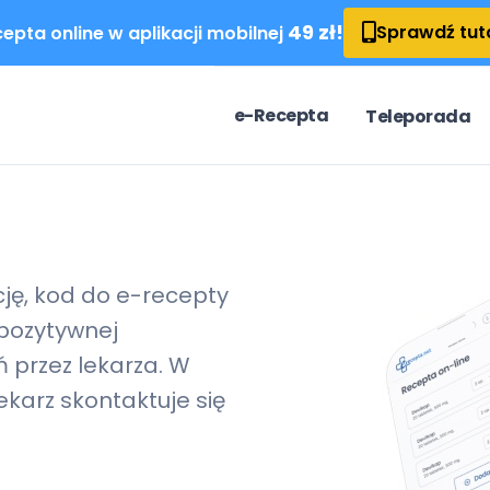
49 zł!
Sprawdź tut
epta online w aplikacji mobilnej
e-Recepta
Teleporada
cję, kod do
e-recepty
pozytywnej
 przez lekarza. W
karz skontaktuje się