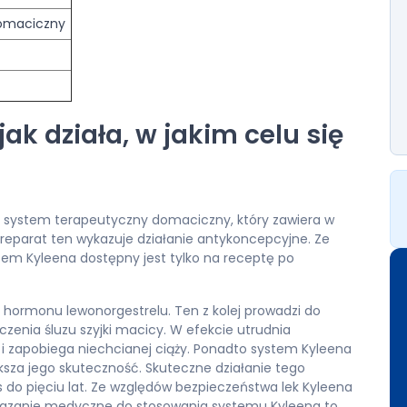
omaciczny
jak działa, w jakim celu się
to system terapeutyczny domaciczny, który zawiera w
Preparat ten wykazuje działanie antykoncepcyjne. Ze
stem Kyleena dostępny jest tylko na receptę po
u hormonu lewonorgestrelu. Ten z kolej prowadzi do
czenia śluzu szyjki macicy. W efekcie utrudnia
 i zapobiega niechcianej ciąży. Ponadto system Kyleena
sza jego skuteczność. Skuteczne działanie tego
 do pięciu lat. Ze względów bezpieczeństwa lek Kyleena
skazanie medyczne do stosowania systemu Kyleena to