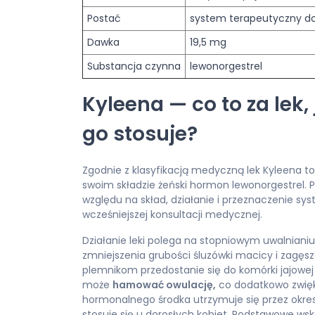
Postać
system terapeutyczny d
Dawka
19,5 mg
Substancja czynna
lewonorgestrel
Kyleena — co to za lek, 
go stosuje?
Zgodnie z klasyfikacją medyczną lek Kyleena 
swoim składzie żeński hormon lewonorgestrel. 
względu na skład, działanie i przeznaczenie sy
wcześniejszej konsultacji medycznej.
Działanie leki polega na stopniowym uwalniani
zmniejszenia grubości śluzówki macicy i zagęsz
plemnikom przedostanie się do komórki jajowej
może
hamować owulację,
co dodatkowo zwięk
hormonalnego środka utrzymuje się przez okres
stosuje się u dorosłych kobiet. Podstawowe w