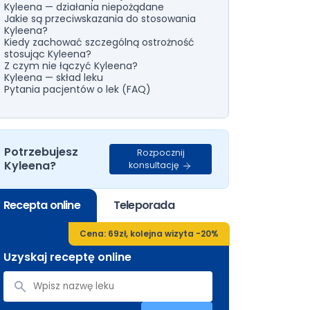
Kyleena — działania niepożądane
Jakie są przeciwskazania do stosowania
Kyleena?
Kiedy zachować szczególną ostrożność
stosując Kyleena?
Z czym nie łączyć Kyleena?
Kyleena — skład leku
Pytania pacjentów o lek (FAQ)
Potrzebujesz
Rozpocznij
Kyleena?
konsultację
Recepta online
Teleporada
Cena: 69zł, kolejna wizyta -20%
Uzyskaj receptę online