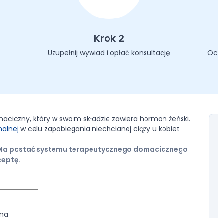
Krok 2
Uzupełnij wywiad i opłać konsultację
Oc
aciczny, który w swoim składzie zawiera hormon żeński.
alnej
w celu zapobiegania niechcianej ciąży u kobiet
. Ma postać systemu terapeutycznego domacicznego
ceptę.
lna