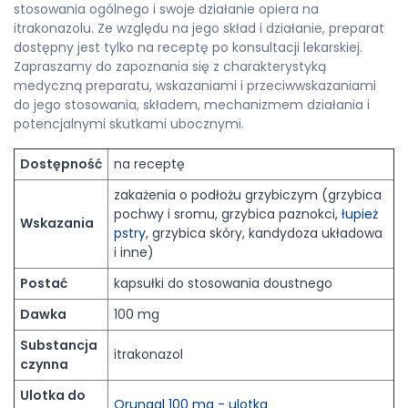
stosowania ogólnego i swoje działanie opiera na
itrakonazolu. Ze względu na jego skład i działanie, preparat
dostępny jest tylko na receptę po konsultacji lekarskiej.
Zapraszamy do zapoznania się z charakterystyką
medyczną preparatu, wskazaniami i przeciwwskazaniami
do jego stosowania, składem, mechanizmem działania i
potencjalnymi skutkami ubocznymi.
Dostępność
na receptę
zakażenia o podłożu grzybiczym (grzybica
pochwy i sromu, grzybica paznokci,
łupież
Wskazania
pstry
, grzybica skóry, kandydoza układowa
i inne)
Postać
kapsułki do stosowania doustnego
Dawka
100 mg
Substancja
itrakonazol
czynna
Ulotka do
Orungal 100 mg - ulotka