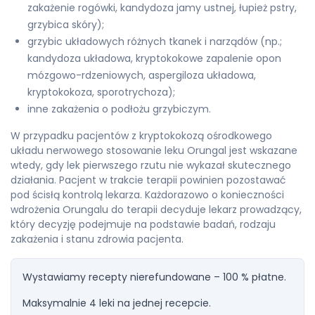
zakażenie rogówki, kandydoza jamy ustnej, łupież pstry,
grzybica skóry);
grzybic układowych różnych tkanek i narządów (np.;
kandydoza układowa, kryptokokowe zapalenie opon
mózgowo-rdzeniowych, aspergiloza układowa,
kryptokokoza, sporotrychoza);
inne zakażenia o podłożu grzybiczym.
W przypadku pacjentów z kryptokokozą ośrodkowego
układu nerwowego stosowanie leku Orungal jest wskazane
wtedy, gdy lek pierwszego rzutu nie wykazał skutecznego
działania. Pacjent w trakcie terapii powinien pozostawać
pod ścisłą kontrolą lekarza. Każdorazowo o konieczności
wdrożenia Orungalu do terapii decyduje lekarz prowadzący,
który decyzję podejmuje na podstawie badań, rodzaju
zakażenia i stanu zdrowia pacjenta.
Wystawiamy recepty nierefundowane – 100 % płatne.
Maksymalnie 4 leki na jednej recepcie.