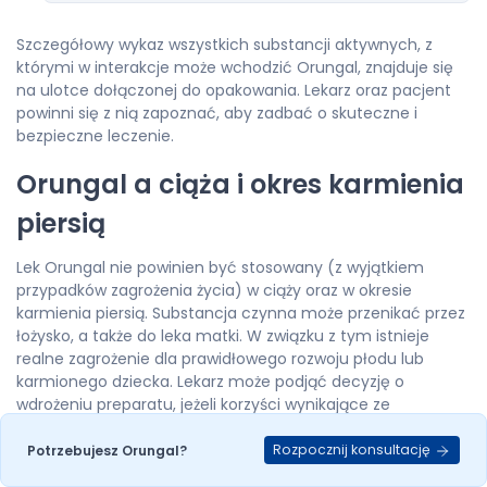
Szczegółowy wykaz wszystkich substancji aktywnych, z
którymi w interakcje może wchodzić Orungal, znajduje się
na ulotce dołączonej do opakowania. Lekarz oraz pacjent
powinni się z nią zapoznać, aby zadbać o skuteczne i
bezpieczne leczenie.
Orungal a ciąża i okres karmienia
piersią
Lek Orungal nie powinien być stosowany (z wyjątkiem
przypadków zagrożenia życia) w ciąży oraz w okresie
karmienia piersią. Substancja czynna może przenikać przez
łożysko, a także do leka matki. W związku z tym istnieje
realne zagrożenie dla prawidłowego rozwoju płodu lub
karmionego dziecka. Lekarz może podjąć decyzję o
wdrożeniu preparatu, jeżeli korzyści wynikające ze
stosowania leku przewyższają ewentualne zagrożenie.
Rozpocznij konsultację
Potrzebujesz Orungal?
Orungal a zdolność do