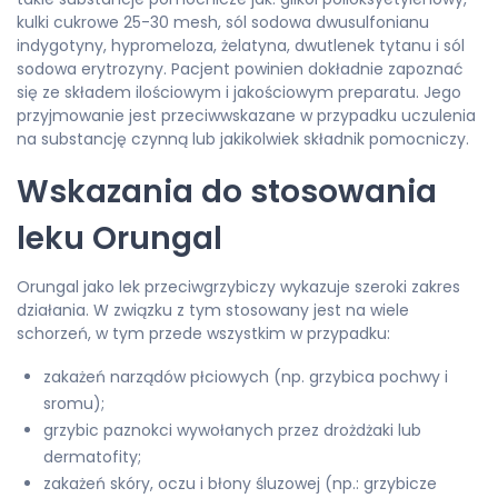
kulki cukrowe 25-30 mesh, sól sodowa dwusulfonianu
indygotyny, hypromeloza, żelatyna, dwutlenek tytanu i sól
sodowa erytrozyny. Pacjent powinien dokładnie zapoznać
się ze składem ilościowym i jakościowym preparatu. Jego
przyjmowanie jest przeciwwskazane w przypadku uczulenia
na substancję czynną lub jakikolwiek składnik pomocniczy.
Wskazania do stosowania
leku Orungal
Orungal jako lek przeciwgrzybiczy wykazuje szeroki zakres
działania. W związku z tym stosowany jest na wiele
schorzeń, w tym przede wszystkim w przypadku:
zakażeń narządów płciowych (np. grzybica pochwy i
sromu);
grzybic paznokci wywołanych przez drożdżaki lub
dermatofity;
zakażeń skóry, oczu i błony śluzowej (np.: grzybicze