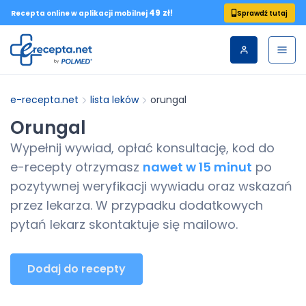
49 zł!
Sprawdź tutaj
Recepta online w aplikacji mobilnej
e-recepta.net
lista leków
orungal
Orungal
Wypełnij wywiad, opłać konsultację, kod do
e-recepty
otrzymasz
nawet w 15 minut
po
pozytywnej weryfikacji wywiadu oraz wskazań
przez lekarza. W przypadku dodatkowych
pytań lekarz skontaktuje się mailowo.
Dodaj do recepty