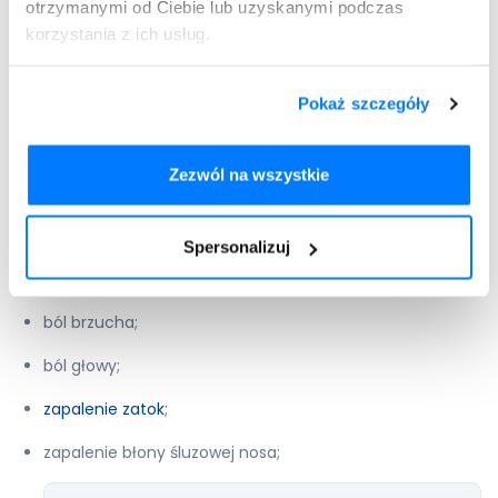
otrzymanymi od Ciebie lub uzyskanymi podczas
Wystawiamy recepty nierefundowane – 100 %
płatne.
korzystania z ich usług.
Maksymalnie 4 leki na jednej recepcie.
Pokaż szczegóły
Zezwól na wszystkie
Dodaj do
Orungal
recepty
Spersonalizuj
ból brzucha;
ból głowy;
zapalenie zatok
;
zapalenie błony śluzowej nosa;