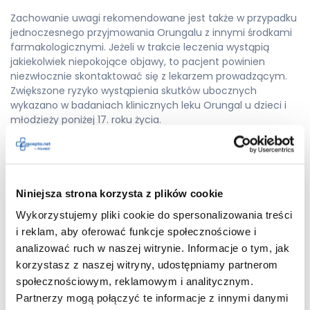
Zachowanie uwagi rekomendowane jest także w przypadku
jednoczesnego przyjmowania Orungalu z innymi środkami
farmakologicznymi. Jeżeli w trakcie leczenia wystąpią
jakiekolwiek niepokojące objawy, to pacjent powinien
niezwłocznie skontaktować się z lekarzem prowadzącym.
Zwiększone ryzyko wystąpienia skutków ubocznych
wykazano w badaniach klinicznych leku Orungal u dzieci i
młodzieży poniżej 17. roku życia.
Działania niepożądane
Lek Orungal może powodować działania niepożądane. Nie
występują u każdego pacjenta i w dużej mierze zależy to od
Niniejsza strona korzysta z plików cookie
indywidualnych predyspozycji organizmu oraz stanu
Wykorzystujemy pliki cookie do spersonalizowania treści
zdrowia osoby chorej. Wybrane skutki uboczne mogą mieć
i reklam, aby oferować funkcje społecznościowe i
różne nasilenie i częstotliwość. Poniżej przedstawiamy
analizować ruch w naszej witrynie. Informacje o tym, jak
przykładowe działania niepożądane:
korzystasz z naszej witryny, udostępniamy partnerom
nudności;
społecznościowym, reklamowym i analitycznym.
Partnerzy mogą połączyć te informacje z innymi danymi