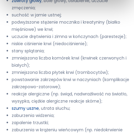
zawroty głowy
, bóle głowy, osłabienie, uczucie
zmęczenia;
suchość w jamie ustnej;
podwyższone stężenie mocznika i kreatyniny (białko
mięśniowe) we krwi;
uczucie drętwienia i zimna w kończynach (parestezje);
niskie ciśnienie krwi (niedociśnienie);
stany splątania;
zmniejszona liczba komórek krwi (krwinek czerwonych i
białych);
zmniejszona liczba płytek krwi (trombocytów);
powstawanie zakrzepów krwi w naczyniach (komplikacje
zakrzepowo-zatorowe);
reakcje alergiczne (np. świąd, nadwrażliwość na światło,
wysypka, ciężkie alergiczne reakcje skórne);
szumy uszne
, utrata słuchu;
zaburzenia widzenia;
zapalenie trzustki;
zaburzenia w krążeniu wieńcowym (np. niedokrwienie