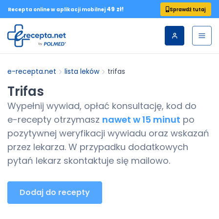
49 zł!
Sprawdź tutaj
Recepta online w aplikacji mobilnej
e-recepta.net
lista leków
trifas
Trifas
Wypełnij wywiad, opłać konsultację, kod do
e-recepty
otrzymasz
nawet w 15 minut
po
pozytywnej weryfikacji wywiadu oraz wskazań
przez lekarza. W przypadku dodatkowych
pytań lekarz skontaktuje się mailowo.
Dodaj do recepty