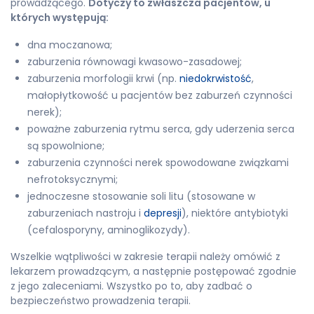
prowadzącego.
Dotyczy to zwłaszcza pacjentów, u
których występują:
dna moczanowa;
zaburzenia równowagi kwasowo-zasadowej;
zaburzenia morfologii krwi (np.
niedokrwistość
,
małopłytkowość u pacjentów bez zaburzeń czynności
nerek);
poważne zaburzenia rytmu serca, gdy uderzenia serca
są spowolnione;
zaburzenia czynności nerek spowodowane związkami
nefrotoksycznymi;
jednoczesne stosowanie soli litu (stosowane w
zaburzeniach nastroju i
depresji
), niektóre antybiotyki
(cefalosporyny, aminoglikozydy).
Wszelkie wątpliwości w zakresie terapii należy omówić z
lekarzem prowadzącym, a następnie postępować zgodnie
z jego zaleceniami. Wszystko po to, aby zadbać o
bezpieczeństwo prowadzenia terapii.