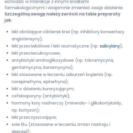
wchodzić w interakcje z innymi środkami
farmakologicznymi i wzajemnie zmieniać swoje działanie.
Szczególną uwagę należy zwrócić na takie preparaty
jak:
leki obniżające ciśnienie krwi (np. inhibitory konwertazy
angiotensyny);
leki przeciwbólowe i leki reumatyczne (np.
salicylany
);
leki przeciwcukrzycowe;
antybiotyki aminoglikozydowe (np. tobramycyna,
gentamycyna, kanamycyna);
leki stosowane w leczeniu zaburzeń krążenia (np.
norepinefryna, epinefryna);
leki o działaniu kuraryzującym;
cefalosporyny (antybiotyki);
hormony kory nadnerczy (mineralo- i glikokortykoidy,
np. kortyzon);
leki przeczyszczające;
sole litu (stosowane w leczeniu zmian nastroju i
depresji);