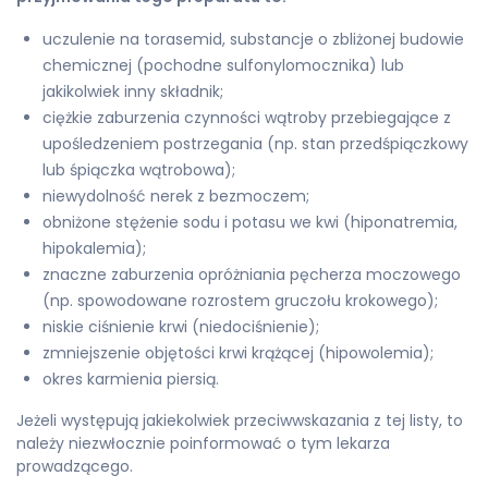
uczulenie na torasemid, substancje o zbliżonej budowie
chemicznej (pochodne sulfonylomocznika) lub
jakikolwiek inny składnik;
ciężkie zaburzenia czynności wątroby przebiegające z
upośledzeniem postrzegania (np. stan przedśpiączkowy
lub śpiączka wątrobowa);
niewydolność nerek z bezmoczem;
obniżone stężenie sodu i potasu we kwi (hiponatremia,
hipokalemia);
znaczne zaburzenia opróżniania pęcherza moczowego
(np. spowodowane rozrostem gruczołu krokowego);
niskie ciśnienie krwi (niedociśnienie);
zmniejszenie objętości krwi krążącej (hipowolemia);
okres karmienia piersią.
Jeżeli występują jakiekolwiek przeciwwskazania z tej listy, to
należy niezwłocznie poinformować o tym lekarza
prowadzącego.