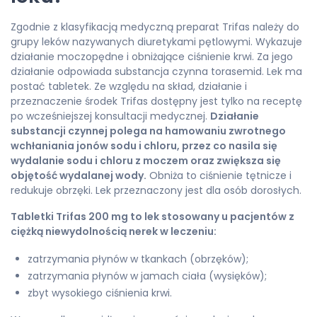
Zgodnie z klasyfikacją medyczną preparat Trifas należy do
grupy leków nazywanych diuretykami pętlowymi. Wykazuje
działanie moczopędne i obniżające ciśnienie krwi. Za jego
działanie odpowiada substancja czynna torasemid. Lek ma
postać tabletek. Ze względu na skład, działanie i
przeznaczenie środek Trifas dostępny jest tylko na receptę
po wcześniejszej konsultacji medycznej.
Działanie
substancji czynnej polega na hamowaniu zwrotnego
wchłaniania jonów sodu i chloru, przez co nasila się
wydalanie sodu i chloru z moczem oraz zwiększa się
objętość wydalanej wody.
Obniża to ciśnienie tętnicze i
redukuje obrzęki. Lek przeznaczony jest dla osób dorosłych.
Tabletki Trifas 200 mg to lek stosowany u pacjentów z
ciężką niewydolnością nerek w leczeniu:
zatrzymania płynów w tkankach (obrzęków);
zatrzymania płynów w jamach ciała (wysięków);
zbyt wysokiego ciśnienia krwi.