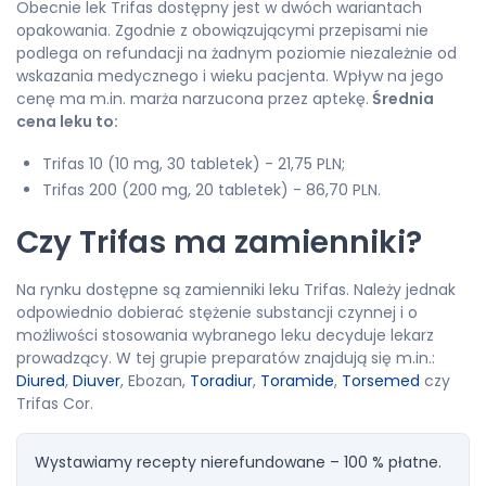
Obecnie lek Trifas dostępny jest w dwóch wariantach
opakowania. Zgodnie z obowiązującymi przepisami nie
podlega on refundacji na żadnym poziomie niezależnie od
wskazania medycznego i wieku pacjenta. Wpływ na jego
cenę ma m.in. marża narzucona przez aptekę.
Średnia
cena leku to:
Trifas 10 (10 mg, 30 tabletek) - 21,75 PLN;
Trifas 200 (200 mg, 20 tabletek) - 86,70 PLN.
Czy Trifas ma zamienniki?
Na rynku dostępne są zamienniki leku Trifas. Należy jednak
odpowiednio dobierać stężenie substancji czynnej i o
możliwości stosowania wybranego leku decyduje lekarz
prowadzący. W tej grupie preparatów znajdują się m.in.:
Diured
,
Diuver
, Ebozan,
Toradiur
,
Toramide
,
Torsemed
czy
Trifas Cor.
Wystawiamy recepty nierefundowane – 100 % płatne.