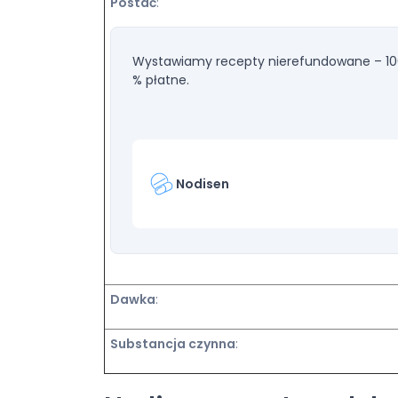
Postać
:
Wystawiamy recepty nierefundowane – 1
% płatne.
Nodisen
Dawka
:
Substancja czynna
: