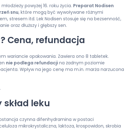
 młodzieży powyżej 16. roku życia.
Preparat Nodisen
rzeń snu
, które mogą być wywoływane różnymi
em, stresem itd. Lek Nodisen stosuje się na bezsenność,
anie oraz dłuższy i głębszy sen.
n? Cena, refundacja
nym wariancie opakowania. Zawiera ono 8 tabletek.
sen
nie podlega refundacji
na żadnym poziomie
pacjenta. Wpływ na jego cenę ma m.in. marża narzucona
.
 skład leku
bstancja czynna difenhydramina w postaci
celuloza mikrokrystaliczna, laktoza, krospowidon, skrobia