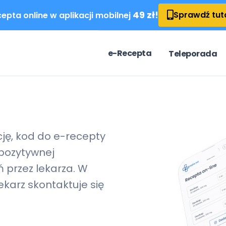
49 zł!
Sprawdź tut
epta online w aplikacji mobilnej
e-Recepta
Teleporada
cję, kod do
e-recepty
pozytywnej
 przez lekarza. W
karz skontaktuje się