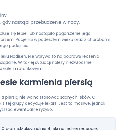
iny;
i, gdy nastąpi przebudzenie w nocy.
zuje się lepiej lub nastąpiło pogorszenie jego
ekarzem. Pacjenci w podeszłym wieku oraz z chorobami
ego podejścia.
 leku Nodisen. Nie wpływa to na poprawę leczenia
ądane. W takiej sytuacji należy niezwłocznie
oddziałem ratunkowym.
resie karmienia piersią
nia piersią nie wolno stosować żadnych leków. O
z tej grupy decyduje lekarz. Jest to możliwe, jednak
yższać ewentualne ryzyko.
 % płatne.
Maksymalnie 4 leki na jednej recepcie.