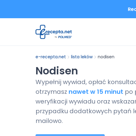
Rec
e-recepta.net
lista leków
nodisen
Nodisen
Wypełnij wywiad, opłać konsulta
otrzymasz
nawet w 15 minut
po 
weryfikacji wywiadu oraz wskazań
przypadku dodatkowych pytań le
mailowo.