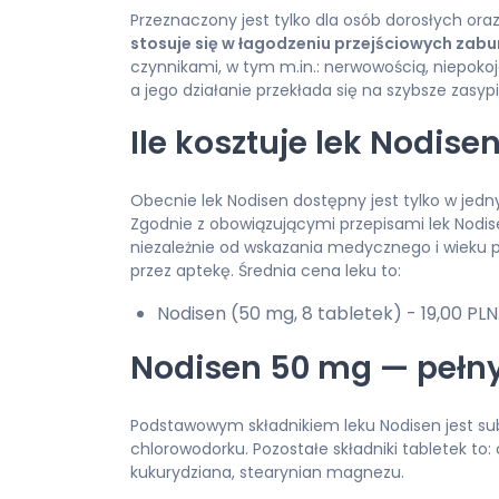
Przeznaczony jest tylko dla osób dorosłych oraz
stosuje się w łagodzeniu przejściowych zabu
czynnikami, w tym m.in.: nerwowością, niepokoj
a jego działanie przekłada się na szybsze zasypi
Ile kosztuje lek Nodise
Obecnie lek Nodisen dostępny jest tylko w jed
Zgodnie z obowiązującymi przepisami lek Nodi
niezależnie od wskazania medycznego i wieku 
przez aptekę. Średnia cena leku to:
Nodisen (50 mg, 8 tabletek) - 19,00 PLN
Nodisen 50 mg — pełny
Podstawowym składnikiem leku Nodisen jest su
chlorowodorku. Pozostałe składniki tabletek to: 
kukurydziana, stearynian magnezu.