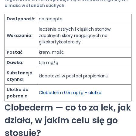
a maść w stanach suchych.
Dostępność
:
na receptę
leczenie ostrych i ciężkich stanów
Wskazania
:
zapalnych skóry reagujących na
glikokortykosteroidy
Postać
:
krem, maść
Dawka
:
0,5 mg/g
Substancja
klobetozal w postaci propionianu
czynna
:
Ulotka do
Clobederm 0,5 mg/g - ulotka
pobrania
Clobederm — co to za lek, jak
działa, w jakim celu się go
stosuje?