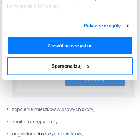
wtórne zakażenia skóry;
korzystania z ich usług.
Wystawiamy recepty nierefundowane – 100 %
Pokaż szczegóły
płatne.
Maksymalnie 4 leki na jednej recepcie.
Zezwól na wszystkie
Spersonalizuj
Dodaj do
Clobederm
recepty
zapalenie mieszków włosowych skóry;
zanik i rozstępy skóry;
uogólniona
łuszczyca krostkowa
;