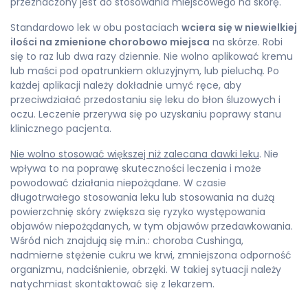
przeznaczony jest do stosowania miejscowego na skórę.
Standardowo lek w obu postaciach
wciera się w niewielkiej
ilości na zmienione chorobowo miejsca
na skórze. Robi
się to raz lub dwa razy dziennie. Nie wolno aplikować kremu
lub maści pod opatrunkiem okluzyjnym, lub pieluchą. Po
każdej aplikacji należy dokładnie umyć ręce, aby
przeciwdziałać przedostaniu się leku do błon śluzowych i
oczu. Leczenie przerywa się po uzyskaniu poprawy stanu
klinicznego pacjenta.
Nie wolno stosować większej niż zalecana dawki leku
. Nie
wpływa to na poprawę skuteczności leczenia i może
powodować działania niepożądane. W czasie
długotrwałego stosowania leku lub stosowania na dużą
powierzchnię skóry zwiększa się ryzyko występowania
objawów niepożądanych, w tym objawów przedawkowania.
Wśród nich znajdują się m.in.: choroba Cushinga,
nadmierne stężenie cukru we krwi, zmniejszona odporność
organizmu, nadciśnienie, obrzęki. W takiej sytuacji należy
natychmiast skontaktować się z lekarzem.