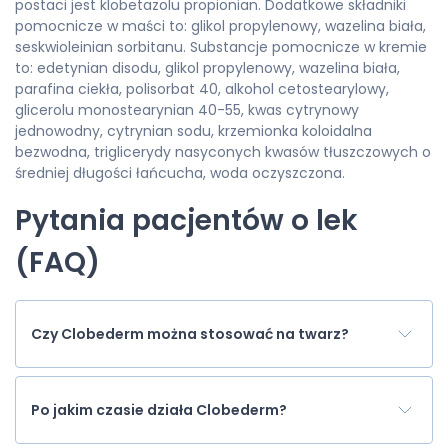
postaci jest klobetazolu propionian. Dodatkowe składniki
pomocnicze w maści to: glikol propylenowy, wazelina biała,
seskwioleinian sorbitanu. Substancje pomocnicze w kremie
to: edetynian disodu, glikol propylenowy, wazelina biała,
parafina ciekła, polisorbat 40, alkohol cetostearylowy,
glicerolu monostearynian 40-55, kwas cytrynowy
jednowodny, cytrynian sodu, krzemionka koloidalna
bezwodna, triglicerydy nasyconych kwasów tłuszczowych o
średniej długości łańcucha, woda oczyszczona.
Pytania pacjentów o lek
(FAQ)
Czy Clobederm można stosować na twarz?
Po jakim czasie działa Clobederm?