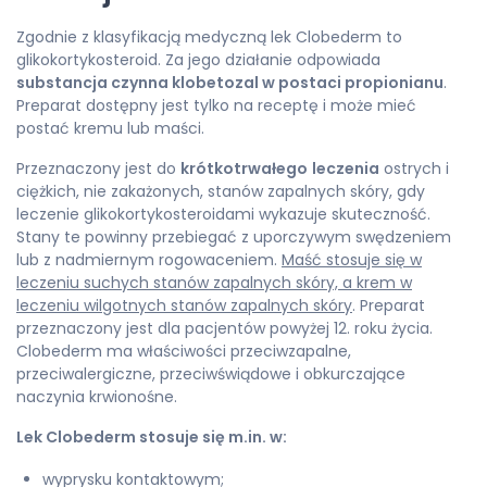
Zgodnie z klasyfikacją medyczną lek Clobederm to
glikokortykosteroid. Za jego działanie odpowiada
substancja czynna klobetozal w postaci propionianu
.
Preparat dostępny jest tylko na receptę i może mieć
postać kremu lub maści.
Przeznaczony jest do
krótkotrwałego
leczenia
ostrych i
ciężkich, nie zakażonych, stanów zapalnych skóry, gdy
leczenie glikokortykosteroidami wykazuje skuteczność.
Stany te powinny przebiegać z uporczywym swędzeniem
lub z nadmiernym rogowaceniem.
Maść stosuje się w
leczeniu suchych stanów zapalnych skóry, a krem w
leczeniu wilgotnych stanów zapalnych skóry
. Preparat
przeznaczony jest dla pacjentów powyżej 12. roku życia.
Clobederm ma właściwości przeciwzapalne,
przeciwalergiczne, przeciwświądowe i obkurczające
naczynia krwionośne.
Lek Clobederm stosuje się m.in. w:
wyprysku kontaktowym;