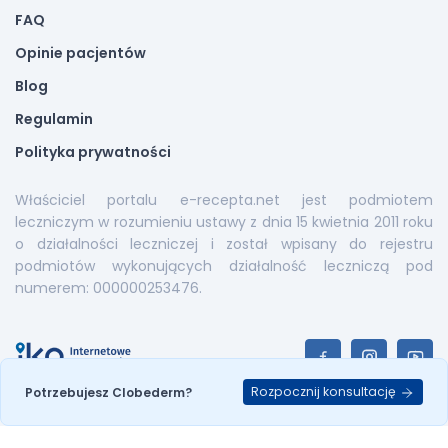
FAQ
Opinie pacjentów
Blog
Regulamin
Polityka prywatności
Właściciel portalu e-recepta.net jest podmiotem
leczniczym w rozumieniu ustawy z dnia 15 kwietnia 2011 roku
o działalności leczniczej i został wpisany do rejestru
podmiotów wykonujących działalność leczniczą pod
numerem: 000000253476.
Rozpocznij konsultację
Potrzebujesz Clobederm?
E-recepta.net © 2026. All Rights Reserved |
Mapa serwisu