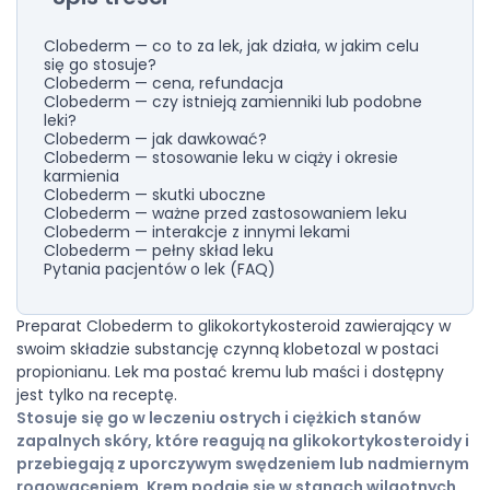
Clobederm — co to za lek, jak działa, w jakim celu
się go stosuje?
Clobederm — cena, refundacja
Clobederm — czy istnieją zamienniki lub podobne
leki?
Clobederm — jak dawkować?
Clobederm — stosowanie leku w ciąży i okresie
karmienia
Clobederm — skutki uboczne
Clobederm — ważne przed zastosowaniem leku
Clobederm — interakcje z innymi lekami
Clobederm — pełny skład leku
Pytania pacjentów o lek (FAQ)
Preparat Clobederm to glikokortykosteroid zawierający w
swoim składzie substancję czynną klobetozal w postaci
propionianu. Lek ma postać kremu lub maści i dostępny
jest tylko na receptę.
Stosuje się go w leczeniu ostrych i ciężkich stanów
zapalnych skóry, które reagują na glikokortykosteroidy i
przebiegają z uporczywym swędzeniem lub nadmiernym
rogowaceniem. Krem podaje się w stanach wilgotnych,