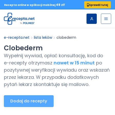
49 zł!
Sprawdź tutaj
Recepta online w aplikacji mobilnej
e-recepta.net
lista leków
clobederm
Clobederm
Wypełnij wywiad, opłać konsultację, kod do
e-recepty
otrzymasz
nawet w 15 minut
po
pozytywnej weryfikacji wywiadu oraz wskazań
przez lekarza. W przypadku dodatkowych
pytań lekarz skontaktuje się mailowo.
Dodaj do recepty