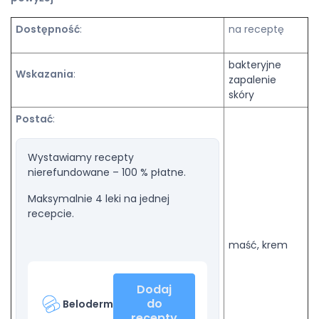
Dostępność
:
na receptę
bakteryjne
Wskazania
:
zapalenie
skóry
Postać
:
Wystawiamy recepty
nierefundowane – 100 % płatne.
Maksymalnie 4 leki na jednej
recepcie.
maść, krem
Dodaj
do
Beloderm
recepty