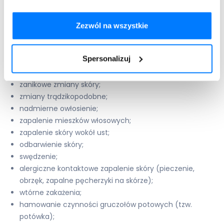
indywidualnych predyspozycji organizmu.
U osób
stosujących dipropionian betametazonu mogą
Zezwól na wszystkie
występować m.in.:
nieodwracalne rozstępy;
Spersonalizuj
rozszerzenie drobnych tętniczek;
suchość skóry;
zanikowe zmiany skóry;
zmiany trądzikopodobne;
nadmierne owłosienie;
zapalenie mieszków włosowych;
zapalenie skóry wokół ust;
odbarwienie skóry;
swędzenie;
alergiczne kontaktowe zapalenie skóry (pieczenie,
obrzęk, zapalne pęcherzyki na skórze);
wtórne zakażenia;
hamowanie czynności gruczołów potowych (tzw.
potówka);