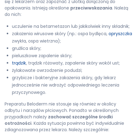
się z lekarzem oraz zapoznać z ulotką dołączoną do
opakowania. Istnieją określone
przeciwwskazania
. Należą
do nich:
uczulenie na betametazon lub jakikolwiek inny składnik;
zakażenia wirusowe skóry (np.: ospa bydlęca,
opryszczka
zwykła, ospa wietrzna);
gruźlica skóry;
pieluszkowe zapalenie skóry;
trądzik
, trądzik różowaty, zapalenie skóry wokół ust;
żylakowate owrzodzenie podudzi;
grzybicze i bakteryjne zakażenia skóry, gdy lekarz
jednocześnie nie wdrożyć odpowiedniego leczenia
przyczynowego.
Preparatu Beloderm nie stosuje się również w okolicy
odbytu i narządów płciowych. Ponadto w określonych
przypadkach należy
zachować szczególne środki
ostrożności
. Każda sytuacja powinna być indywidualnie
zdiagnozowana przez lekarza. Należy szczególnie: