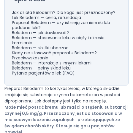
Jak działa Beloderm? Dla kogo jest przeznaczony?
Lek Beloderm — cena, refundacja
Preparat Beloderm — czy istnieją zamienniki lub
podobne leki?
Beloderm — jak dawkować?
Beloderm — stosowanie leku w ciąży i okresie
karmienia
Beloderm — skutki uboczne
Kiedy nie stosować preparatu Beloderm?
Przeciwwskazania
Beloderm — interakcje z innymi lekami
Beloderm — pełny skład leku
Pytania pacjentów o lek (FAQ)
Preparat Beloderm to kortykosteroid, w którego składzie
znajduje się substancja czynna betametazon w postaci
dipropionianu. Lek dostępny jest tylko na receptę.
Może mieć postać kremu lub maści o stężeniu substancji
czynnej 0,5 mg/g. Przeznaczony jest do stosowania w
miejscowym leczeniu zapalnych i przebiegających ze
świądem chorób skóry. Stosuje się go u pacjentów
powyżej