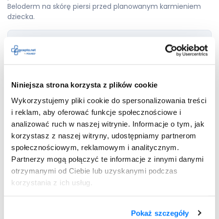
Beloderm na skórę piersi przed planowanym karmieniem
dziecka.
Wystawiamy recepty nierefundowane – 100 % płatne.
Maksymalnie 4 leki na jednej recepcie.
Niniejsza strona korzysta z plików cookie
Wykorzystujemy pliki cookie do spersonalizowania treści
i reklam, aby oferować funkcje społecznościowe i
Dodaj do
Beloderm
recepty
analizować ruch w naszej witrynie. Informacje o tym, jak
korzystasz z naszej witryny, udostępniamy partnerom
społecznościowym, reklamowym i analitycznym.
Partnerzy mogą połączyć te informacje z innymi danymi
Beloderm — skutki uboczne
otrzymanymi od Ciebie lub uzyskanymi podczas
korzystania z ich usług.
U pacjentów stosujących lek Beloderm mogą występować
działania niepożądane. Nie dotyczy to każdego pacjenta.
Pokaż szczegóły
Rodzaj i nasilenie skutków ubocznych zależą od