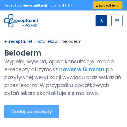
49 zł!
Sprawdź tutaj
Recepta online w aplikacji mobilnej
e-recepta.net
lista leków
beloderm
Beloderm
Wypełnij wywiad, opłać konsultację, kod do
e-recepty
otrzymasz
nawet w 15 minut
po
pozytywnej weryfikacji wywiadu oraz wskazań
przez lekarza. W przypadku dodatkowych
pytań lekarz skontaktuje się mailowo.
Dodaj do recepty