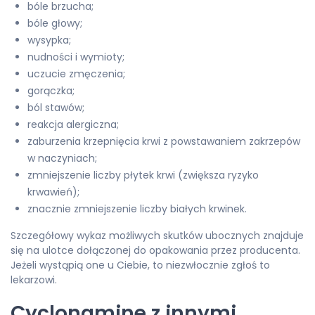
bóle brzucha;
bóle głowy;
wysypka;
nudności i wymioty;
uczucie zmęczenia;
gorączka;
ból stawów;
reakcja alergiczna;
zaburzenia krzepnięcia krwi z powstawaniem zakrzepów
w naczyniach;
zmniejszenie liczby płytek krwi (zwiększa ryzyko
krwawień);
znacznie zmniejszenie liczby białych krwinek.
Szczegółowy wykaz możliwych skutków ubocznych znajduje
się na ulotce dołączonej do opakowania przez producenta.
Jeżeli wystąpią one u Ciebie, to niezwłocznie zgłoś to
lekarzowi.
Cyclonamine z innymi