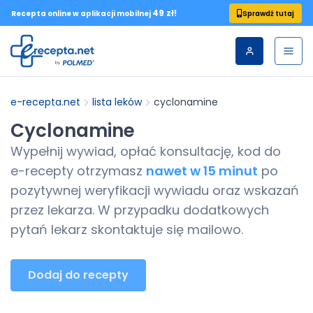
49 zł!
Sprawdź tutaj
Recepta online w aplikacji mobilnej
e-recepta.net
lista leków
cyclonamine
Cyclonamine
Wypełnij wywiad, opłać konsultację, kod do
e-recepty
otrzymasz
nawet w 15 minut
po
pozytywnej weryfikacji wywiadu oraz wskazań
przez lekarza. W przypadku dodatkowych
pytań lekarz skontaktuje się mailowo.
Dodaj do recepty