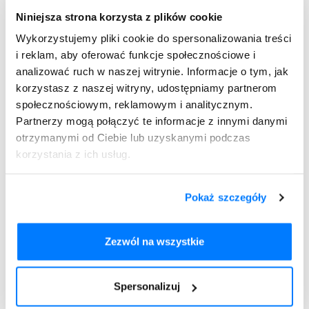
Dodaj do
Niniejsza strona korzysta z plików cookie
Cyclonamine
recepty
Wykorzystujemy pliki cookie do spersonalizowania treści
i reklam, aby oferować funkcje społecznościowe i
analizować ruch w naszej witrynie. Informacje o tym, jak
korzystasz z naszej witryny, udostępniamy partnerom
Cyclonamine - dawkowanie
społecznościowym, reklamowym i analitycznym.
Partnerzy mogą połączyć te informacje z innymi danymi
Za każdym razem lek należy przyjmować zgodnie ze
otrzymanymi od Ciebie lub uzyskanymi podczas
wskazaniami lekarza. Poniżej przedstawiamy standardowe
korzystania z ich usług.
dawkowanie leku dla osoby dorosłej w zależności od
przyczyny jego przyjmowania:
Pokaż szczegóły
przed zabiegiem chirurgicznym - 1-2 tabletki (250-500
mg) na 1h przed operacją;
po zabiegu chirurgicznym - 1-2 tabletki co 4-6 godzin
Zezwól na wszystkie
(250-500 mg), dopóki istnieje ryzyko krwawienia;
wskazania ginekologiczne - 2 tabletki 3 razy na dobę
(1500 mg) wraz z jedzeniem przez 10 dni. Stosowanie
Spersonalizuj
leku rozpoczyna się na 5 dni przed początkiem