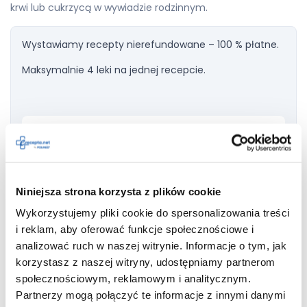
krwi lub cukrzycą w wywiadzie rodzinnym.
Wystawiamy recepty nierefundowane – 100 % płatne.
Maksymalnie 4 leki na jednej recepcie.
Dodaj do
Aribit
recepty
Niniejsza strona korzysta z plików cookie
Wykorzystujemy pliki cookie do spersonalizowania treści
Należy natychmiast poinformować lekarza o wystąpieniu
i reklam, aby oferować funkcje społecznościowe i
objawów złośliwego zespołu neuroleptycznego (sztywność
analizować ruch w naszej witrynie. Informacje o tym, jak
mięśni z wysoką gorączką, potami, zaburzeniami stanu
korzystasz z naszej witryny, udostępniamy partnerom
umysłowego). Pacjenci powinni również zgłaszać
społecznościowym, reklamowym i analitycznym.
pojawienie się zaburzeń kontroli impulsów, takich jak
nałogowy hazard, nadmierne objadanie się, kompulsywne
Partnerzy mogą połączyć te informacje z innymi danymi