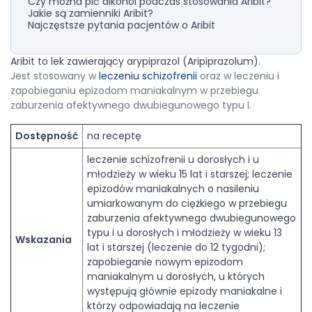
Czy można pić alkohol podczas stosowania Aribit?
Jakie są zamienniki Aribit?
Najczęstsze pytania pacjentów o Aribit
Aribit to lek zawierający arypiprazol (Aripiprazolum).
Jest stosowany w
leczeniu schizofrenii
oraz w leczeniu i
zapobieganiu epizodom maniakalnym w przebiegu
zaburzenia afektywnego dwubiegunowego typu I.
Dostępność
na receptę
leczenie schizofrenii u dorosłych i u
młodzieży w wieku 15 lat i starszej; leczenie
epizodów maniakalnych o nasileniu
umiarkowanym do ciężkiego w przebiegu
zaburzenia afektywnego dwubiegunowego
typu i u dorosłych i młodzieży w wieku 13
Wskazania
lat i starszej (leczenie do 12 tygodni);
zapobieganie nowym epizodom
maniakalnym u dorosłych, u których
występują głównie epizody maniakalne i
którzy odpowiadają na leczenie