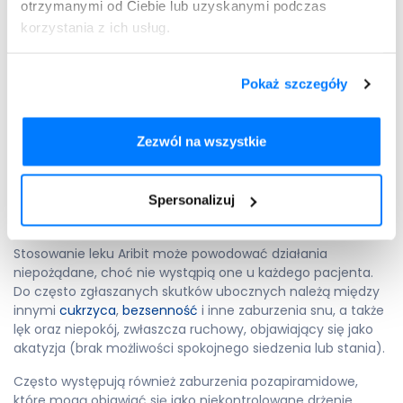
wydawanie pieniędzy czy nasilony popęd seksualny. Lekarz
otrzymanymi od Ciebie lub uzyskanymi podczas
powinien zostać poinformowany o uzależnieniu od hazardu
korzystania z ich usług.
w przeszłości. Ze względu na ryzyko senności i spadku
ciśnienia podczas wstawania, co może prowadzić do
upadków, należy zachować ostrożność. U pacjentów w
Pokaż szczegóły
podeszłym wieku z demencją stwierdzono zwiększone
ryzyko zgonu i udaru. Lek może również spowalniać
motorykę przełyku, co wiąże się z ryzykiem zachłyśnięcia.
Zezwól na wszystkie
Jakie działania niepożądane
Spersonalizuj
może powodować lek Aribit?
Stosowanie leku Aribit może powodować działania
niepożądane, choć nie wystąpią one u każdego pacjenta.
Do często zgłaszanych skutków ubocznych należą między
innymi
cukrzyca
,
bezsenność
i inne zaburzenia snu, a także
lęk oraz niepokój, zwłaszcza ruchowy, objawiający się jako
akatyzja (brak możliwości spokojnego siedzenia lub stania).
Często występują również zaburzenia pozapiramidowe,
które mogą objawiać się jako niekontrolowane drżenie,