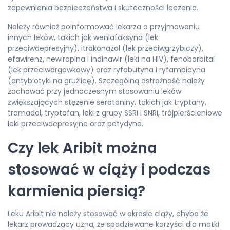
zapewnienia bezpieczeństwa i skuteczności leczenia.
Należy również poinformować lekarza o przyjmowaniu
innych leków, takich jak wenlafaksyna (lek
przeciwdepresyjny), itrakonazol (lek przeciwgrzybiczy),
efawirenz, newirapina i indinawir (leki na HIV), fenobarbital
(lek przeciwdrgawkowy) oraz ryfabutyna i ryfampicyna
(antybiotyki na gruźlicę). Szczególną ostrożność należy
zachować przy jednoczesnym stosowaniu leków
zwiększających stężenie serotoniny, takich jak tryptany,
tramadol, tryptofan, leki z grupy SSRI i SNRI, trójpierścieniowe
leki przeciwdepresyjne oraz petydyna.
Czy lek Aribit można
stosować w ciąży i podczas
karmienia piersią?
Leku Aribit nie należy stosować w okresie ciąży, chyba że
lekarz prowadzący uzna, że spodziewane korzyści dla matki