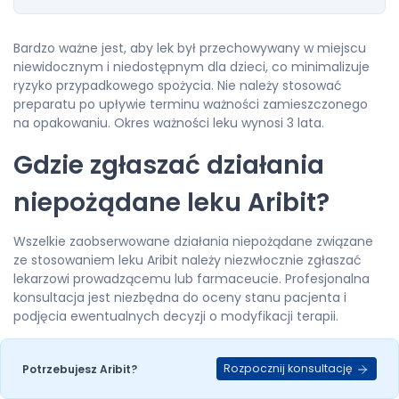
Bardzo ważne jest, aby lek był przechowywany w miejscu
niewidocznym i niedostępnym dla dzieci, co minimalizuje
ryzyko przypadkowego spożycia. Nie należy stosować
preparatu po upływie terminu ważności zamieszczonego
na opakowaniu. Okres ważności leku wynosi 3 lata.
Gdzie zgłaszać działania
niepożądane leku Aribit?
Wszelkie zaobserwowane działania niepożądane związane
ze stosowaniem leku Aribit należy niezwłocznie zgłaszać
lekarzowi prowadzącemu lub farmaceucie. Profesjonalna
konsultacja jest niezbędna do oceny stanu pacjenta i
podjęcia ewentualnych decyzji o modyfikacji terapii.
Zgłoszenie jest istotne w przypadku wystąpienia
jakichkolwiek objawów niepożądanych, w tym tych, które
Rozpocznij konsultację
Potrzebujesz Aribit?
nie zostały opisane w ulotce dołączonej do opakowania.