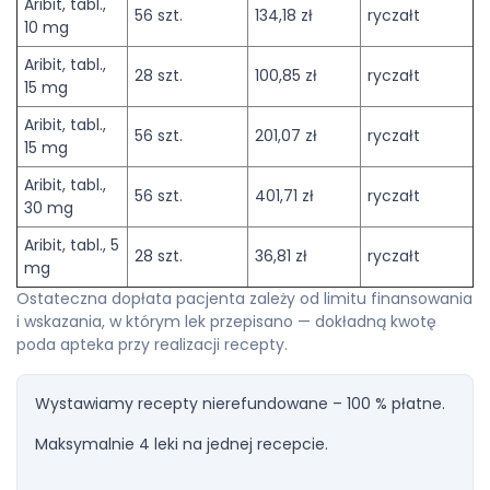
Aribit, tabl.,
56 szt.
134,18 zł
ryczałt
10 mg
Aribit, tabl.,
28 szt.
100,85 zł
ryczałt
15 mg
Aribit, tabl.,
56 szt.
201,07 zł
ryczałt
15 mg
Aribit, tabl.,
56 szt.
401,71 zł
ryczałt
30 mg
Aribit, tabl., 5
28 szt.
36,81 zł
ryczałt
mg
Ostateczna dopłata pacjenta zależy od limitu finansowania
i wskazania, w którym lek przepisano — dokładną kwotę
poda apteka przy realizacji recepty.
Wystawiamy recepty nierefundowane – 100 % płatne.
Maksymalnie 4 leki na jednej recepcie.