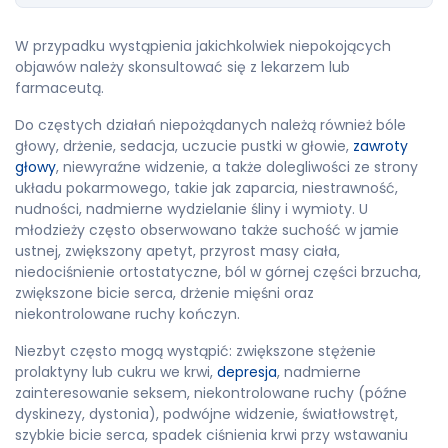
W przypadku wystąpienia jakichkolwiek niepokojących
objawów należy skonsultować się z lekarzem lub
farmaceutą.
Do częstych działań niepożądanych należą również bóle
głowy, drżenie, sedacja, uczucie pustki w głowie,
zawroty
głowy
, niewyraźne widzenie, a także dolegliwości ze strony
układu pokarmowego, takie jak zaparcia, niestrawność,
nudności, nadmierne wydzielanie śliny i wymioty. U
młodzieży często obserwowano także suchość w jamie
ustnej, zwiększony apetyt, przyrost masy ciała,
niedociśnienie ortostatyczne, ból w górnej części brzucha,
zwiększone bicie serca, drżenie mięśni oraz
niekontrolowane ruchy kończyn.
Niezbyt często mogą wystąpić: zwiększone stężenie
prolaktyny lub cukru we krwi,
depresja
, nadmierne
zainteresowanie seksem, niekontrolowane ruchy (późne
dyskinezy, dystonia), podwójne widzenie, światłowstręt,
szybkie bicie serca, spadek ciśnienia krwi przy wstawaniu