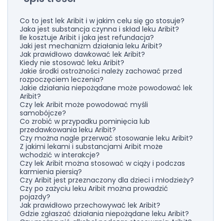
Co to jest lek Aribit i w jakim celu się go stosuje?
Jaka jest substancja czynna i skład leku Aribit?
Ile kosztuje Aribit i jaka jest refundacja?
Jaki jest mechanizm działania leku Aribit?
Jak prawidłowo dawkować lek Aribit?
Kiedy nie stosować leku Aribit?
Jakie środki ostrożności należy zachować przed
rozpoczęciem leczenia?
Jakie działania niepożądane może powodować lek
Aribit?
Czy lek Aribit może powodować myśli
samobójcze?
Co zrobić w przypadku pominięcia lub
przedawkowania leku Aribit?
Czy można nagle przerwać stosowanie leku Aribit?
Z jakimi lekami i substancjami Aribit może
wchodzić w interakcje?
Czy lek Aribit można stosować w ciąży i podczas
karmienia piersią?
Czy Aribit jest przeznaczony dla dzieci i młodzieży?
Czy po zażyciu leku Aribit można prowadzić
pojazdy?
Jak prawidłowo przechowywać lek Aribit?
Gdzie zgłaszać działania niepożądane leku Aribit?