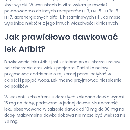
zbyt wysoki. W warunkach in vitro wykazuje również
powinowactwo do innych receptorów (D3, D4, 5-HT2c, 5-
HT7, adrenergicznych alfa-1, histaminowych H1), co może
wyjaśniać niektóre z jego innych właściwości klinicznych.
Jak prawidłowo dawkować
lek Aribit?
Dawkowanie leku Aribit jest ustalane przez lekarza i zależy
od schorzenia oraz wieku pacjenta. Tabletkę należy
przyjmować codziennie o tej samej porze, połykać w
całości i popijać wodą. Lek można przyjmować niezależnie
od posiłków.
W leczeniu schizofrenii u dorosłych zalecana dawka wynosi
15 mg na dobę, podawana w jednej dawce. Skuteczność
leku obserwowano w zakresie dawek od 10 mg do 30 mg na
dobę. Maksymalna dawka dobowa nie może być większa niż
30 mg.