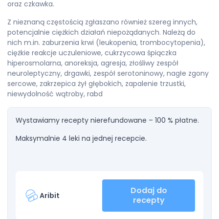
oraz czkawka.
Z nieznaną częstością zgłaszano również szereg innych,
potencjalnie ciężkich działań niepożądanych. Należą do
nich m.in. zaburzenia krwi (leukopenia, trombocytopenia),
ciężkie reakcje uczuleniowe, cukrzycowa śpiączka
hiperosmolarna, anoreksja, agresja, złośliwy zespół
neuroleptyczny, drgawki, zespół serotoninowy, nagłe zgony
sercowe, zakrzepica żył głębokich, zapalenie trzustki,
niewydolność wątroby, rabd
Wystawiamy recepty nierefundowane – 100 % płatne.
Maksymalnie 4 leki na jednej recepcie.
Dodaj do
Aribit
recepty