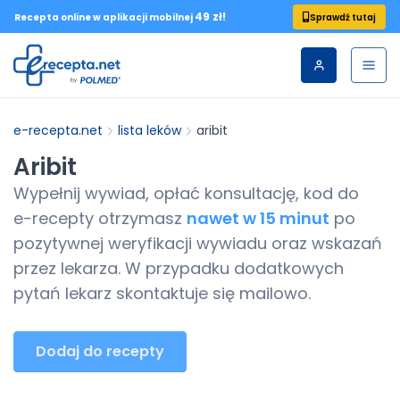
49 zł!
Sprawdź tutaj
Recepta online w aplikacji mobilnej
e-recepta.net
lista leków
aribit
Aribit
Wypełnij wywiad, opłać konsultację, kod do
e-recepty
otrzymasz
nawet w 15 minut
po
pozytywnej weryfikacji wywiadu oraz wskazań
przez lekarza. W przypadku dodatkowych
pytań lekarz skontaktuje się mailowo.
Dodaj do recepty