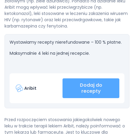
ziołowymi (np. ziele dziurawca). Ponadto na działanie leku
Aribit mogą wpływać leki przeciwgrzybicze (np.
ketokonazol), leki stosowane w leczeniu zakażenia wirusem
HIV (np. rytonawir) oraz leki przeciwdrgawkowe, takie jak
karbamazepina czy fenytoina.
Wystawiamy recepty nierefundowane – 100 % płatne.
Maksymalnie 4 leki na jednej recepcie.
Dodaj do
Aribit
recepty
Przed rozpoczęciem stosowania jakiegokolwiek nowego
leku w trakcie terapii lekiem Aribit, należy poinformować o
tym lekarza lub farmaceutę. Jest to kluczowe dla