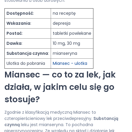
stosowania u osób dorosłych.
Dostępność
:
na receptę
Wskazania
:
depresja
Postać
:
tabletki powlekane
Dawka
:
10 mg, 30 mg
Substancja czynna
:
mianseryna
Ulotka do pobrania
Miansec - ulotka
Miansec — co to za lek, jak
działa, w jakim celu się go
stosuje?
Zgodnie z klasyfikacją medyczną Miansec to
czteropierścieniowy lek przeciwdepresyjny.
Substancją
czynną
leku jest mianseryna. To pochodna
piperazynoazepiny. Ze względu na skład i działanie lek