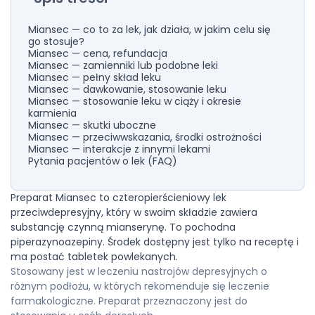
Miansec — co to za lek, jak działa, w jakim celu się
go stosuje?
Miansec — cena, refundacja
Miansec — zamienniki lub podobne leki
Miansec — pełny skład leku
Miansec — dawkowanie, stosowanie leku
Miansec — stosowanie leku w ciąży i okresie
karmienia
Miansec — skutki uboczne
Miansec — przeciwwskazania, środki ostrożności
Miansec — interakcje z innymi lekami
Pytania pacjentów o lek (FAQ)
Preparat Miansec to czteropierścieniowy lek
przeciwdepresyjny, który w swoim składzie zawiera
substancję czynną mianserynę. To pochodna
piperazynoazepiny. Środek dostępny jest tylko na receptę i
ma postać tabletek powlekanych.
Stosowany jest w leczeniu nastrojów depresyjnych o
różnym podłożu, w których rekomenduje się leczenie
farmakologiczne. Preparat przeznaczony jest do