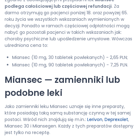
podlega całościowej lub częściowej refundacji
. Za
darmo otrzymują go pacjenci poniżej 18. oraz powyżej 65.
roku życia we wszystkich wskazaniach wymienionych w
decyzji. Ponadto w ramach częściowej odpłatności mogą
nabyć go pozostali pacjenci w takich wskazaniach jak:
choroby psychiczne lub upośledzenie umysłowe. Wówczas
uśredniona cena to:
Miansec (10 mg, 30 tabletek powlekanych) - 2,65 PLN;
Miansec (10 mg, 90 tabletek powlekanych) - 7,25 PLN.
Miansec — zamienniki lub
podobne leki
Jako zamienniki leku Miansec uznaje się inne preparaty,
które posiadają taką samą substancję czynną w tej samej
postaci. Wśród nich znajdują się m.in.:
Lerivon
,
Deprexolet
,
Miansec 30 i Miansegen. Każdy z tych preparatów dostępny
jest tylko na receptę.