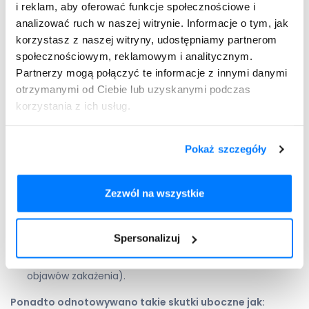
i reklam, aby oferować funkcje społecznościowe i
analizować ruch w naszej witrynie. Informacje o tym, jak
Miansec — skutki uboczne
korzystasz z naszej witryny, udostępniamy partnerom
społecznościowym, reklamowym i analitycznym.
Podczas leczenia mogą występować
działania
Partnerzy mogą połączyć te informacje z innymi danymi
niepożądane
. Nie dotyczą one każdego pacjenta. Rodzaj i
nasilenie skutków ubocznych zależą od indywidualnych
otrzymanymi od Ciebie lub uzyskanymi podczas
predyspozycji organizmu. Leczenie należy przerwać i
korzystania z ich usług.
natychmiast skontaktować się z lekarzem, jeżeli wystąpią
takie objawy jak:
Pokaż szczegóły
myśli o samookaleczeniu;
myśli samobójcze;
ospałość lub senność;
Zezwól na wszystkie
zwiększenie masy ciała;
niedobór białych krwinek, który powoduje zmniejszenie
Spersonalizuj
odporności organizmu na zakażenia (większe ryzyko:
gorączki, owrzodzeń jamy ustnej, bólu gardła i innych
objawów zakażenia).
Ponadto odnotowywano takie skutki uboczne jak: