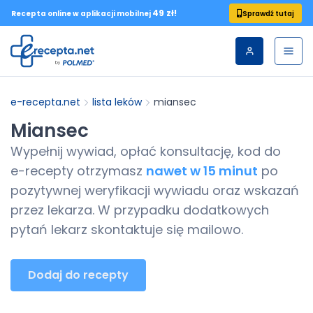
49 zł!
Sprawdź tutaj
Recepta online w aplikacji mobilnej
e-recepta.net
lista leków
miansec
Miansec
Wypełnij wywiad, opłać konsultację, kod do
e-recepty
otrzymasz
nawet w 15 minut
po
pozytywnej weryfikacji wywiadu oraz wskazań
przez lekarza. W przypadku dodatkowych
pytań lekarz skontaktuje się mailowo.
Dodaj do recepty