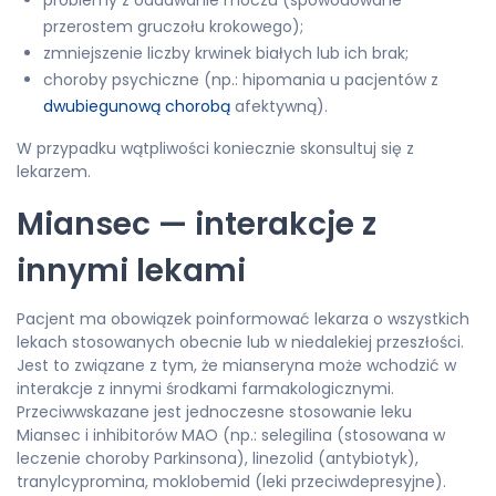
problemy z oddawanie moczu (spowodowane
przerostem gruczołu krokowego);
zmniejszenie liczby krwinek białych lub ich brak;
choroby psychiczne (np.: hipomania u pacjentów z
dwubiegunową chorobą
afektywną).
W przypadku wątpliwości koniecznie skonsultuj się z
lekarzem.
Miansec — interakcje z
innymi lekami
Pacjent ma obowiązek poinformować lekarza o wszystkich
lekach stosowanych obecnie lub w niedalekiej przeszłości.
Jest to związane z tym, że mianseryna może wchodzić w
interakcje z innymi środkami farmakologicznymi.
Przeciwwskazane jest jednoczesne stosowanie leku
Miansec i inhibitorów MAO (np.: selegilina (stosowana w
leczenie choroby Parkinsona), linezolid (antybiotyk),
tranylcypromina, moklobemid (leki przeciwdepresyjne).