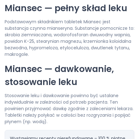
Miansec — pełny skład leku
Podstawowym składnikiem tabletek Miansec jest
substancja czynna mianseryna. Substancje pomocnicze to:
skrobia ziemniaczana, wodorofosforan dwuwodny wapnia,
powidon K-25, stearynian magnezu, krzemionka koloidalna
bezwodna, hypromeloza, etyloceluloza, dwutlenek tytanu,
makrogole.
Miansec — dawkowanie,
stosowanie leku
Stosowanie leku i dawkowanie powinno być ustalane
indywidualnie w zależności od potrzeb pacjenta. Ten
powinien przyjmować dawkę zgodnie z zaleceniami lekarza.
Tabletki należy połykać w całości bez rozgryzania i popijać
płynem (np. wodą).
Wystawiamy recepty nierefundowane – 100 % płatne.