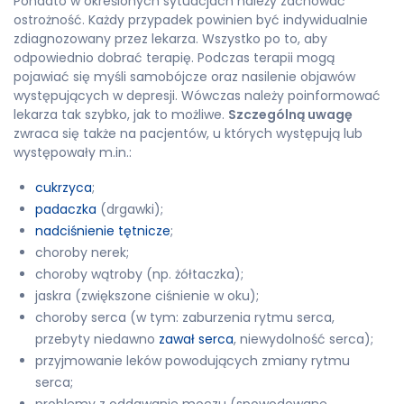
Ponadto w określonych sytuacjach należy zachować
ostrożność. Każdy przypadek powinien być indywidualnie
zdiagnozowany przez lekarza. Wszystko po to, aby
odpowiednio dobrać terapię. Podczas terapii mogą
pojawiać się myśli samobójcze oraz nasilenie objawów
występujących w depresji. Wówczas należy poinformować
lekarza tak szybko, jak to możliwe.
Szczególną uwagę
zwraca się także na pacjentów, u których występują lub
występowały m.in.:
cukrzyca
;
padaczka
(drgawki);
nadciśnienie tętnicze
;
choroby nerek;
choroby wątroby (np. żółtaczka);
jaskra (zwiększone ciśnienie w oku);
choroby serca (w tym: zaburzenia rytmu serca,
przebyty niedawno
zawał serca
, niewydolność serca);
przyjmowanie leków powodujących zmiany rytmu
serca;