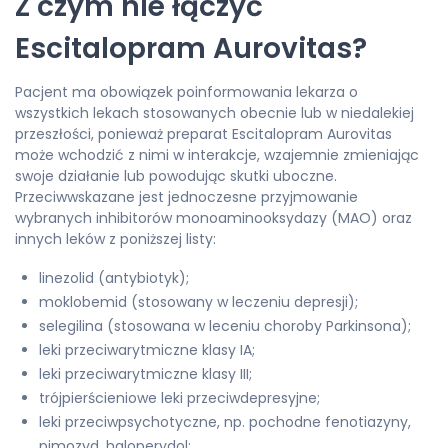
Z czym nie łączyć
Escitalopram Aurovitas?
Pacjent ma obowiązek poinformowania lekarza o
wszystkich lekach stosowanych obecnie lub w niedalekiej
przeszłości, ponieważ preparat Escitalopram Aurovitas
może wchodzić z nimi w interakcje, wzajemnie zmieniając
swoje działanie lub powodując skutki uboczne.
Przeciwwskazane jest jednoczesne przyjmowanie
wybranych inhibitorów monoaminooksydazy (MAO) oraz
innych leków z poniższej listy:
linezolid (antybiotyk);
moklobemid (stosowany w leczeniu depresji);
selegilina (stosowana w leceniu choroby Parkinsona);
leki przeciwarytmiczne klasy IA;
leki przeciwarytmiczne klasy III;
trójpierścieniowe leki przeciwdepresyjne;
leki przeciwpsychotyczne, np. pochodne fenotiazyny,
pimozyd, haloperydol;