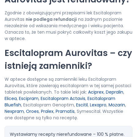
Zgodnie z obowiązującymi przepisami lek Escitalopram
Aurovitas
nie podlega refundacji
na żadnym poziomie
niezależnie od wskazania medycznego i wieku pacjenta.
Oznacza to, że ten musi pokryć całkowity koszt jego zakupu
w aptece.
Escitalopram Aurovitas – czy
istnieją zamienniki?
W aptece dostępne są zamienniki leku Escitalopram
Aurovitas, które zawierają escitalopram w tej samej postaci
tabletek powlekanych. To takie leki jak:
Aciprex
,
Depralin
,
Elicea
,
Escipram
,
Escitalopram Actavis
,
Escitalopram
Bluefish
, Escitalopram Genoptim,
Escitil
,
Lexapro
,
Mozarin
,
Nexpram
,
Oroes
,
Pralex
,
Pramatis
, Symescital. Wszystkie
one dostępne są tylko na receptę.
Wystawiamy recepty nierefundowane – 100 % płatne.