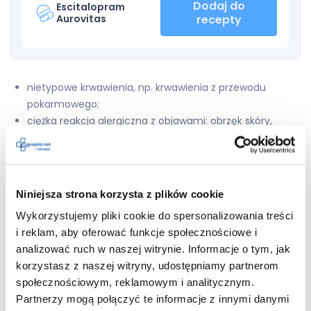
Dodaj do
Escitalopram
Aurovitas
recepty
nietypowe krwawienia, np. krwawienia z przewodu
pokarmowego;
ciężka reakcja alergiczna z objawami: obrzęk skóry,
języka, warg, krtani lub twarzy, trudności w oddychaniu,
trudności w połykaniu, pokrzywka;
zespół serotoninowy z objawami: splątanie, pobudzenie,
wysoka gorączka, drżenia i gwałtowne skurcze mięśni;
Niniejsza strona korzysta z plików cookie
obrzęk naczynioruchowy z nagłym obrzękiem skóry lub
Wykorzystujemy pliki cookie do spersonalizowania treści
błon śluzowych;
i reklam, aby oferować funkcje społecznościowe i
myśli i zachowania samobójcze;
analizować ruch w naszej witrynie. Informacje o tym, jak
szybka, nieregularna praca serca i omdlenia wskazujące
korzystasz z naszej witryny, udostępniamy partnerom
na zagrażający życiu stan
torsade de pointes
;
społecznościowym, reklamowym i analitycznym.
napady drgawkowe;
Partnerzy mogą połączyć te informacje z innymi danymi
trudności z oddawaniem moczu;