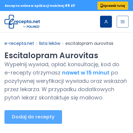
49 zł!
Sprawdź tutaj
Recepta online w aplikacji mobilnej
e-recepta.net
lista leków
escitalopram aurovitas
Escitalopram Aurovitas
Wypełnij wywiad, opłać konsultację, kod do
e-recepty
otrzymasz
nawet w 15 minut
po
pozytywnej weryfikacji wywiadu oraz wskazań
przez lekarza. W przypadku dodatkowych
pytań lekarz skontaktuje się mailowo.
Dodaj do recepty