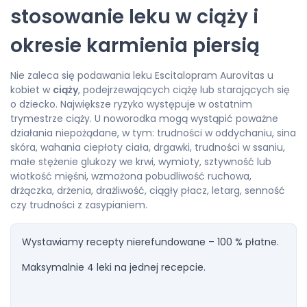
stosowanie leku w ciąży i
okresie karmienia piersią
Nie zaleca się podawania leku Escitalopram Aurovitas u
kobiet w
ciąży
, podejrzewających ciążę lub starających się
o dziecko. Największe ryzyko występuje w ostatnim
trymestrze ciąży. U noworodka mogą wystąpić poważne
działania niepożądane, w tym: trudności w oddychaniu, sina
skóra, wahania ciepłoty ciała, drgawki, trudności w ssaniu,
małe stężenie glukozy we krwi, wymioty, sztywność lub
wiotkość mięśni, wzmożona pobudliwość ruchowa,
drżączka, drżenia, drażliwość, ciągły płacz, letarg, senność
czy trudności z zasypianiem.
Wystawiamy recepty nierefundowane – 100 % płatne.
Maksymalnie 4 leki na jednej recepcie.