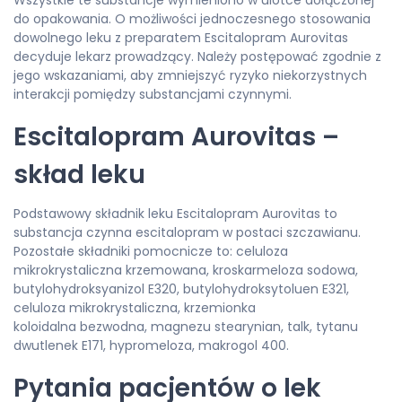
Wszystkie te substancje wymieniono w ulotce dołączonej
do opakowania. O możliwości jednoczesnego stosowania
dowolnego leku z preparatem Escitalopram Aurovitas
decyduje lekarz prowadzący. Należy postępować zgodnie z
jego wskazaniami, aby zmniejszyć ryzyko niekorzystnych
interakcji pomiędzy substancjami czynnymi.
Escitalopram Aurovitas –
skład leku
Podstawowy składnik leku Escitalopram Aurovitas to
substancja czynna escitalopram w postaci szczawianu.
Pozostałe składniki pomocnicze to: celuloza
mikrokrystaliczna krzemowana, kroskarmeloza sodowa,
butylohydroksyanizol E320, butylohydroksytoluen E321,
celuloza mikrokrystaliczna, krzemionka
koloidalna bezwodna, magnezu stearynian, talk, tytanu
dwutlenek E171, hypromeloza, makrogol 400.
Pytania pacjentów o lek