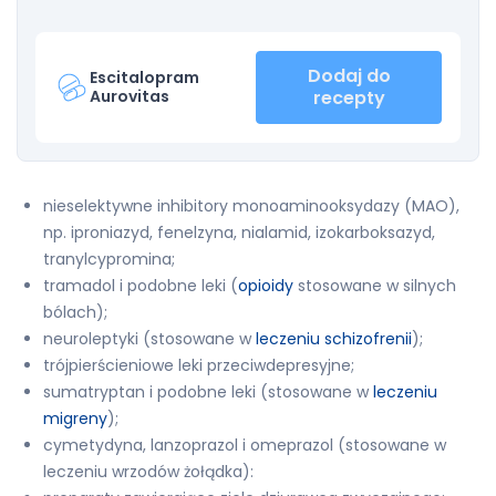
Dodaj do
Escitalopram
Aurovitas
recepty
nieselektywne inhibitory monoaminooksydazy (MAO),
np. iproniazyd, fenelzyna, nialamid, izokarboksazyd,
tranylcypromina;
tramadol i podobne leki (
opioidy
stosowane w silnych
bólach);
neuroleptyki (stosowane w
leczeniu schizofrenii
);
trójpierścieniowe leki przeciwdepresyjne;
sumatryptan i podobne leki (stosowane w
leczeniu
migreny
);
cymetydyna, lanzoprazol i omeprazol (stosowane w
leczeniu wrzodów żołądka):