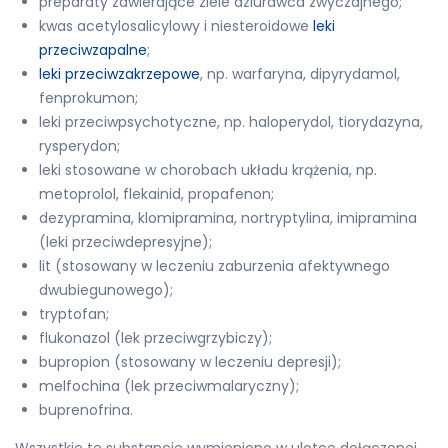
preparaty zawierające ziele dziurawca zwyczajnego;
kwas acetylosalicylowy i niesteroidowe
leki
przeciwzapalne
;
leki przeciwzakrzepowe
, np. warfaryna, dipyrydamol,
fenprokumon;
leki przeciwpsychotyczne, np. haloperydol, tiorydazyna,
rysperydon;
leki stosowane w chorobach układu krążenia, np.
metoprolol, flekainid, propafenon;
dezypramina, klomipramina, nortryptylina, imipramina
(leki przeciwdepresyjne);
lit (stosowany w leczeniu zaburzenia afektywnego
dwubiegunowego);
tryptofan;
flukonazol (lek przeciwgrzybiczy);
bupropion (stosowany w leczeniu depresji);
melfochina (lek przeciwmalaryczny);
buprenofrina.