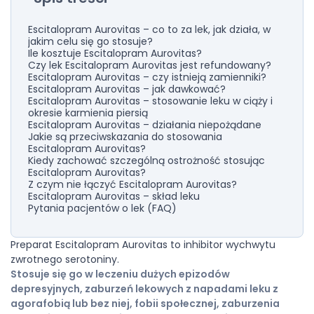
Escitalopram Aurovitas – co to za lek, jak działa, w
jakim celu się go stosuje?
Ile kosztuje Escitalopram Aurovitas?
Czy lek Escitalopram Aurovitas jest refundowany?
Escitalopram Aurovitas – czy istnieją zamienniki?
Escitalopram Aurovitas – jak dawkować?
Escitalopram Aurovitas – stosowanie leku w ciąży i
okresie karmienia piersią
Escitalopram Aurovitas – działania niepożądane
Jakie są przeciwskazania do stosowania
Escitalopram Aurovitas?
Kiedy zachować szczególną ostrożność stosując
Escitalopram Aurovitas?
Z czym nie łączyć Escitalopram Aurovitas?
Escitalopram Aurovitas – skład leku
Pytania pacjentów o lek (FAQ)
Preparat Escitalopram Aurovitas to inhibitor wychwytu
zwrotnego serotoniny.
Stosuje się go w leczeniu dużych epizodów
depresyjnych, zaburzeń lekowych z napadami leku z
agorafobią lub bez niej, fobii społecznej, zaburzenia