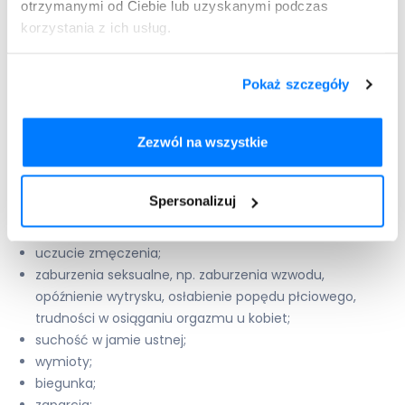
otrzymanymi od Ciebie lub uzyskanymi podczas
objawy zaburzenia czynności wątroby lub zapalenia
korzystania z ich usług.
wątroby, w tym żółte zabarwienie skóry i białkówek oczu.
Ponadto w trakcie terapii odnotowywano takie działania
Pokaż szczegóły
niepożądane jak m.in.:
bóle głowy;
Zezwól na wszystkie
nudności;
bóle mięśni i stawów;
nasilone pocenie się;
Spersonalizuj
zwiększenie masy ciała;
gorączka;
uczucie zmęczenia;
zaburzenia seksualne, np. zaburzenia wzwodu,
opóźnienie wytrysku, osłabienie popędu płciowego,
trudności w osiąganiu orgazmu u kobiet;
suchość w jamie ustnej;
wymioty;
biegunka;