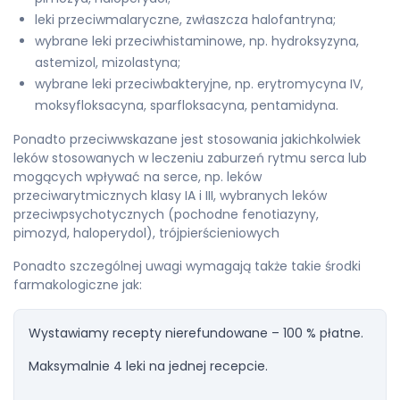
leki przeciwmalaryczne, zwłaszcza halofantryna;
wybrane leki przeciwhistaminowe, np. hydroksyzyna,
astemizol, mizolastyna;
wybrane leki przeciwbakteryjne, np. erytromycyna IV,
moksyfloksacyna, sparfloksacyna, pentamidyna.
Ponadto przeciwwskazane jest stosowania jakichkolwiek
leków stosowanych w leczeniu zaburzeń rytmu serca lub
mogących wpływać na serce, np. leków
przeciwarytmicznych klasy IA i III, wybranych leków
przeciwpsychotycznych (pochodne fenotiazyny,
pimozyd, haloperydol), trójpierścieniowych
Ponadto szczególnej uwagi wymagają także takie środki
farmakologiczne jak:
Wystawiamy recepty nierefundowane – 100 % płatne.
Maksymalnie 4 leki na jednej recepcie.