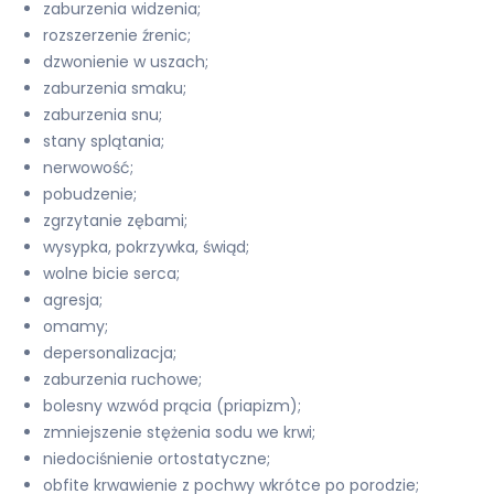
zaburzenia widzenia;
rozszerzenie źrenic;
dzwonienie w uszach;
zaburzenia smaku;
zaburzenia snu;
stany splątania;
nerwowość;
pobudzenie;
zgrzytanie zębami;
wysypka, pokrzywka, świąd;
wolne bicie serca;
agresja;
omamy;
depersonalizacja;
zaburzenia ruchowe;
bolesny wzwód prącia (priapizm);
zmniejszenie stężenia sodu we krwi;
niedociśnienie ortostatyczne;
obfite krwawienie z pochwy wkrótce po porodzie;