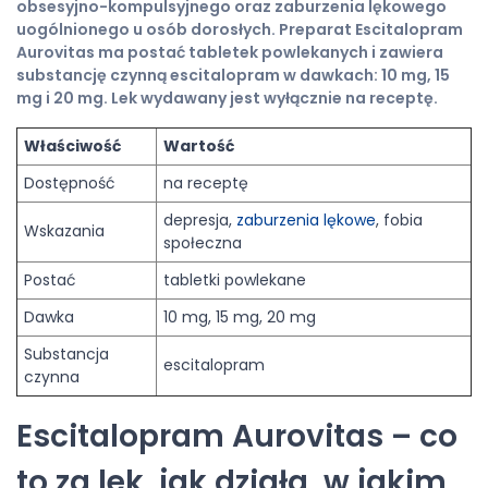
obsesyjno-kompulsyjnego oraz zaburzenia lękowego
uogólnionego u osób dorosłych. Preparat Escitalopram
Aurovitas ma postać tabletek powlekanych i zawiera
substancję czynną escitalopram w dawkach: 10 mg, 15
mg i 20 mg. Lek wydawany jest wyłącznie na receptę.
Właściwość
Wartość
Dostępność
na receptę
depresja,
zaburzenia lękowe
, fobia
Wskazania
społeczna
Postać
tabletki powlekane
Dawka
10 mg, 15 mg, 20 mg
Substancja
escitalopram
czynna
Escitalopram Aurovitas – co
to za lek, jak działa, w jakim