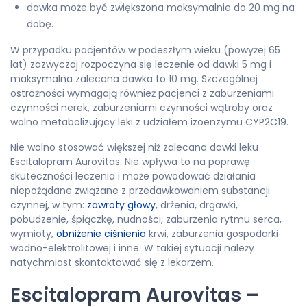
dawka może być zwiększona maksymalnie do 20 mg na
dobę.
W przypadku pacjentów w podeszłym wieku (powyżej 65
lat) zazwyczaj rozpoczyna się leczenie od dawki 5 mg i
maksymalna zalecana dawka to 10 mg. Szczególnej
ostrożności wymagają również pacjenci z zaburzeniami
czynności nerek, zaburzeniami czynności wątroby oraz
wolno metabolizujący leki z udziałem izoenzymu CYP2C19.
Nie wolno stosować większej niż zalecana dawki leku
Escitalopram Aurovitas. Nie wpływa to na poprawę
skuteczności leczenia i może powodować działania
niepożądane związane z przedawkowaniem substancji
czynnej, w tym:
zawroty głowy
, drżenia, drgawki,
pobudzenie, śpiączkę, nudności, zaburzenia rytmu serca,
wymioty,
obniżenie ciśnienia
krwi, zaburzenia gospodarki
wodno-elektrolitowej i inne. W takiej sytuacji należy
natychmiast skontaktować się z lekarzem.
Escitalopram Aurovitas –