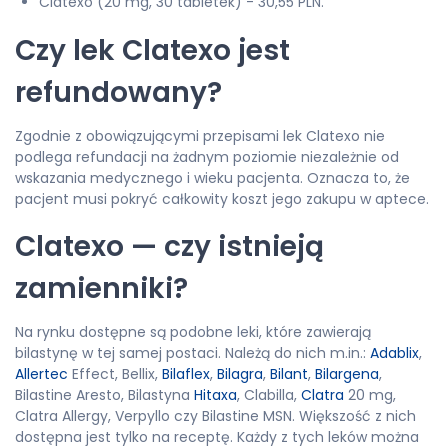
Clatexo (20 mg, 30 tabletek) - 30,55 PLN.
Czy lek Clatexo jest
refundowany?
Zgodnie z obowiązującymi przepisami lek Clatexo nie
podlega refundacji na żadnym poziomie niezależnie od
wskazania medycznego i wieku pacjenta. Oznacza to, że
pacjent musi pokryć całkowity koszt jego zakupu w aptece.
Clatexo — czy istnieją
zamienniki?
Na rynku dostępne są podobne leki, które zawierają
bilastynę w tej samej postaci. Należą do nich m.in.:
Adablix
,
Allertec
Effect, Bellix,
Bilaflex
,
Bilagra
,
Bilant
,
Bilargena
,
Bilastine Aresto, Bilastyna
Hitaxa
, Clabilla,
Clatra
20 mg,
Clatra Allergy, Verpyllo czy Bilastine MSN. Większość z nich
dostępna jest tylko na receptę. Każdy z tych leków można