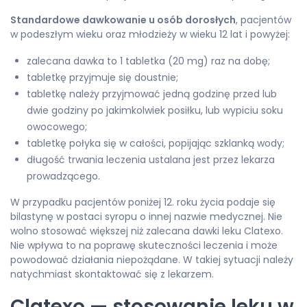
Standardowe dawkowanie u osób dorosłych
, pacjentów
w podeszłym wieku oraz młodzieży w wieku 12 lat i powyżej:
zalecana dawka to 1 tabletka (20 mg) raz na dobę;
tabletkę przyjmuje się doustnie;
tabletkę należy przyjmować jedną godzinę przed lub
dwie godziny po jakimkolwiek posiłku, lub wypiciu soku
owocowego;
tabletkę połyka się w całości, popijając szklanką wody;
długość trwania leczenia ustalana jest przez lekarza
prowadzącego.
W przypadku pacjentów poniżej 12. roku życia podaje się
bilastynę w postaci syropu o innej nazwie medycznej. Nie
wolno stosować większej niż zalecana dawki leku Clatexo.
Nie wpływa to na poprawę skuteczności leczenia i może
powodować działania niepożądane. W takiej sytuacji należy
natychmiast skontaktować się z lekarzem.
Clatexo — stosowanie leku w