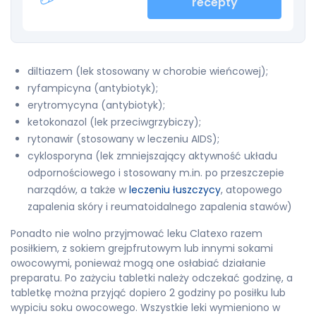
recepty
diltiazem (lek stosowany w chorobie wieńcowej);
ryfampicyna (antybiotyk);
erytromycyna (antybiotyk);
ketokonazol (lek przeciwgrzybiczy);
rytonawir (stosowany w leczeniu AIDS);
cyklosporyna (lek zmniejszający aktywność układu
odpornościowego i stosowany m.in. po przeszczepie
narządów, a także w
leczeniu łuszczycy
, atopowego
zapalenia skóry i reumatoidalnego zapalenia stawów)
Ponadto nie wolno przyjmować leku Clatexo razem
posiłkiem, z sokiem grejpfrutowym lub innymi sokami
owocowymi, ponieważ mogą one osłabiać działanie
preparatu. Po zażyciu tabletki należy odczekać godzinę, a
tabletkę można przyjąć dopiero 2 godziny po posiłku lub
wypiciu soku owocowego. Wszystkie leki wymieniono w