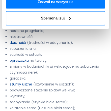
zmiany w badaniach wskazujące na zaburzenia
Zezwól na wszystkie
czynności wątroby;
osłabienie;
Spersonalizuj
zawroty głowy (zawroty lub uczucie wirowania);
biegunka;
nasilone pragnienie;
niestrawność;
duszność
(trudności w oddychaniu);
zaburzenia snu;
suchość w ustach;
opryszczka
na twarzy;
zmiany w badaniach krwi wskazujące na zaburzenia
czynności nerek;
gorączka;
szumy uszne
(dzwonienie w uszach);
podwyższone stężenie lipidów we krwi;
wymioty;
tachykardia (szybkie bicie serca);
kołatanie serca (uczucie bicia serca);