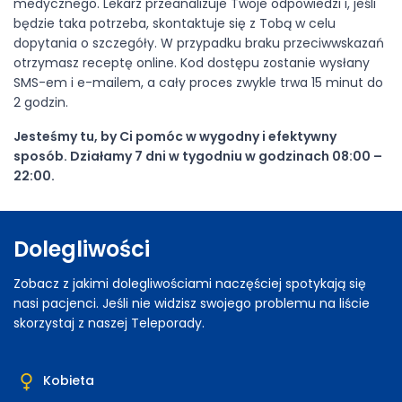
medycznego. Lekarz przeanalizuje Twoje odpowiedzi i, jeśli
będzie taka potrzeba, skontaktuje się z Tobą w celu
dopytania o szczegóły. W przypadku braku przeciwwskazań
otrzymasz receptę online. Kod dostępu zostanie wysłany
SMS-em i e-mailem, a cały proces zwykle trwa 15 minut do
2 godzin.
Jesteśmy tu, by Ci pomóc w wygodny i efektywny
sposób. Działamy 7 dni w tygodniu w godzinach 08:00 –
22:00.
Dolegliwości
Zobacz z jakimi dolegliwościami naczęściej spotykają się
nasi pacjenci. Jeśli nie widzisz swojego problemu na liście
skorzystaj z naszej
Teleporady
.
Kobieta