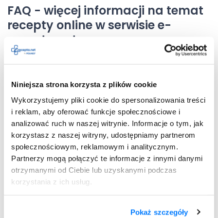
FAQ - więcej informacji na temat
recepty online w serwisie e-
recepta.net
Poniżej prezentujemy odpowiedzi na najczęściej
pojawiające się pytania związane z receptą online i
korzystaniem z serwisu e-recepta.net. Jeśli nie znajdujesz
Niniejsza strona korzysta z plików cookie
interesujących Cię tematów, nie wahaj się z nami
Wykorzystujemy pliki cookie do spersonalizowania treści
skontaktować.
i reklam, aby oferować funkcje społecznościowe i
analizować ruch w naszej witrynie. Informacje o tym, jak
Czym jest e-recepta?
korzystasz z naszej witryny, udostępniamy partnerom
społecznościowym, reklamowym i analitycznym.
Partnerzy mogą połączyć te informacje z innymi danymi
Jak odebrać e-receptę?
otrzymanymi od Ciebie lub uzyskanymi podczas
korzystania z ich usług.
Jak zrealizować receptę online?
Pokaż szczegóły