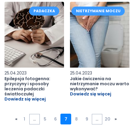
PADACZKA
NIETRZYMANIE MOCZU
25.04.2023
25.04.2023
Epilepsja fotogenna:
Jakie ćwiczenia na
przyczyny i sposoby
nietrzymanie moczu warto
leczenia padaczki
wykonywać?
światłoczułej
Dowiedz się więcej
Dowiedz się więcej
«
1
…
5
6
7
8
9
…
20
»