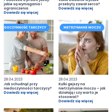
jakie są wymagania i
przebyty zawał serca?
ograniczenia
Dowiedz się więcej
Dowiedz się więcej
NIEDOCZYNNOŚĆ TARCZYCY
NIETRZYMANIE MOCZU
28.04.2023
28.04.2023
Jak schudnąć przy
Kulki gejszy na
niedoczynności tarczycy?
nietrzymanie moczu – jak
Dowiedz się więcej
działają i czy warto je
stosować?
Dowiedz się więcej