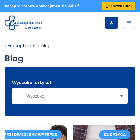
49 zł!
Sprawdź tutaj
Recepta online w aplikacji mobilnej
e-recepta.net
blog
Blog
Wyszukaj artykuł
PRZEDWCZESNY WYTRYSK
CUKRZYCA