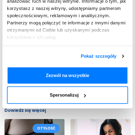
analizować ruch w naszej witrynie. Informacje o tym, jak
charakterystyka, leczenie
Dowiedz się więcej
korzystasz z naszej witryny, udostępniamy partnerom
Dowiedz się więcej
społecznościowym, reklamowym i analitycznym.
Partnerzy mogą połączyć te informacje z innymi danymi
OTYŁOŚĆ
OTYŁOŚĆ
otrzymanymi od Ciebie lub uzyskanymi podczas
korzystania z ich usług.
Pokaż szczegóły
Zezwól na wszystkie
03.05.2023
02.05.2023
Nadwaga u nastolatków –
Jak zapobiegać otyłości?
Spersonalizuj
przyczyny, objawy,
Dowiedz się więcej
leczenie
Dowiedz się więcej
OTYŁOŚĆ