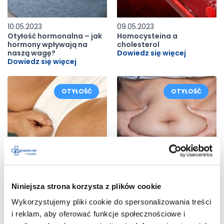
10.05.2023
09.05.2023
Otyłość hormonalna – jak
Homocysteina a
hormony wpływają na
cholesterol
naszą wagę?
Dowiedz się więcej
Dowiedz się więcej
OTYŁOŚĆ
OTYŁOŚĆ
Niniejsza strona korzysta z plików cookie
08.05.2023
07.05.2023
Wykorzystujemy pliki cookie do spersonalizowania treści
Otyłość gynoidalna
Otyłość brzuszna –
(pośladkowo-udowa) –
przyczyny, objawy,
i reklam, aby oferować funkcje społecznościowe i
przyczyny,
leczenie