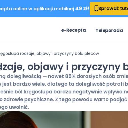
49 zł!
Sprawdź tut
epta online w aplikacji mobilnej
e-Recepta
Teleporada
ręgosłupa rodzaje, objawy i przyczyny bólu pleców
dzaje, objawy i przyczyny 
ą dolegliwością — nawet 85% dorosłych osób zmier
w jest bardzo wiele, dlatego ta dolegliwość potra
ześnie ból kręgosłupa bardzo negatywnie wpływa n
po zdrowie psychiczne. Z tego powodu warto podjąć
go uwolnić.