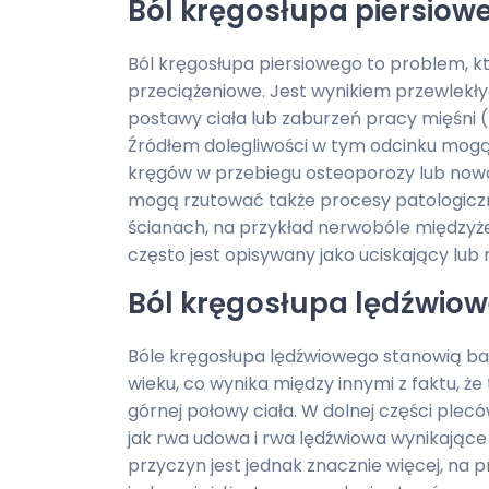
Ból kręgosłupa piersiow
Ból kręgosłupa piersiowego to problem, k
przeciążeniowe. Jest wynikiem przewlekł
postawy ciała lub zaburzeń pracy mięśni (
Źródłem dolegliwości w tym odcinku mog
kręgów w przebiegu osteoporozy lub now
mogą rzutować także procesy patologiczne 
ścianach, na przykład nerwobóle międzyż
często jest opisywany jako uciskający lub 
Ból kręgosłupa lędźwio
Bóle kręgosłupa lędźwiowego stanowią b
wieku, co wynika między innymi z faktu, ż
górnej połowy ciała. W dolnej części plecó
jak rwa udowa i rwa lędźwiowa wynikające
przyczyn jest jednak znacznie więcej, na 