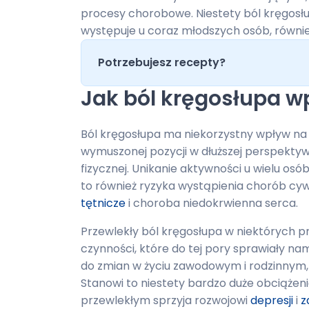
procesy chorobowe. Niestety ból kręgos
występuje u coraz młodszych osób, również
Potrzebujesz recepty?
Jak ból kręgosłupa 
Ból kręgosłupa ma niekorzystny wpływ na
wymuszonej pozycji w dłuższej perspekty
fizycznej. Unikanie aktywności u wielu os
to również ryzyka wystąpienia chorób cywi
tętnicze
i choroba niedokrwienna serca.
Przewlekły ból kręgosłupa w niektórych 
czynności, które do tej pory sprawiały n
do zmian w życiu zawodowym i rodzinnym,
Stanowi to niestety bardzo duże obciążeni
przewlekłym sprzyja rozwojowi
depresji
i
z