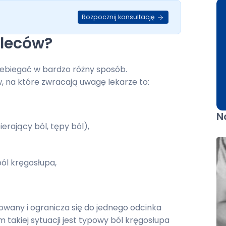
Rozpocznij konsultację
pleców?
zebiegać w bardzo różny sposób.
, na które zwracają uwagę lekarze to:
N
erający ból, tępy ból),
ból kręgosłupa,
zowany i ogranicza się do jednego odcinka
 takiej sytuacji jest typowy ból kręgosłupa