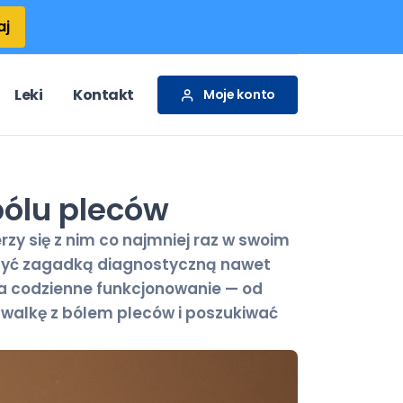
aj
Leki
Kontakt
Moje konto
bólu pleców
zy się z nim co najmniej raz w swoim
fi być zagadką diagnostyczną nawet
a codzienne funkcjonowanie — od
 walkę z bólem pleców i poszukiwać