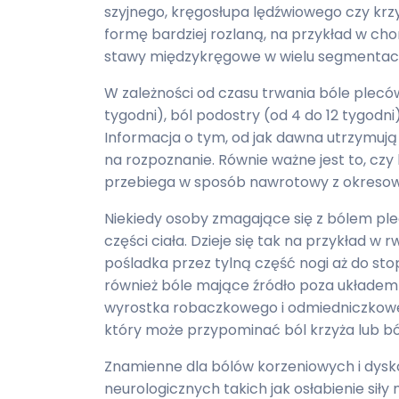
szyjnego, kręgosłupa lędźwiowego czy krzy
formę bardziej rozlaną, na przykład w 
stawy międzykręgowe w wielu segmentach
W zależności od czasu trwania bóle plecó
tygodni), ból podostry (od 4 do 12 tygodni)
Informacja o tym, od jak dawna utrzymują
na rozpoznanie. Równie ważne jest to, czy 
przebiega w sposób nawrotowy z okresowy
Niekiedy osoby zmagające się z bólem ple
części ciała. Dzieje się tak na przykład w r
pośladka przez tylną część nogi aż do s
również bóle mające źródło poza układem
wyrostka robaczkowego i odmiedniczkowe 
który może przypominać ból krzyża lub bó
Znamienne dla bólów korzeniowych i dysk
neurologicznych takich jak osłabienie siły