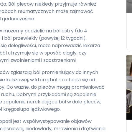
ża. Ból pleców niekiedy przyjmuje również
chorobach reumatycznych może zajmować
 jednocześnie.
w możemy podzielić na ból ostry (do 4
 i ból przewlekły (powyżej 12 tygodni).
 się dolegliwości, może naprowadzić lekarza
ból utrzymuje się w sposób ciągły, czy
mi zwolnieniami i zaostrzeniami.
ców zgłaszają ból promieniujący do innych
wie kulszowej, w której ból rozchodzi się od
topy. Co ważne, do pleców mogą promieniować
 ruchu. Dobrymi przykładami są zapalenie
zapalenie nerek dające ból w dole pleców,
l kręgosłupa lędźwiowego.
opatii jest współwystępowanie objawów
 mięśniowej, niedowłady, mrowienia i drętwienia