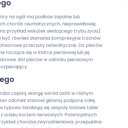
ego
tóry na ogół ma podłoże zapalne lub
ych chorób reumatycznych, nieprawidłowej
na przykład wskutek siedzącego trybu życia).
ą być również złamania kompresyjne trzonów
otworowe przerzuty osteolityczne. Do pleców
toczące się w klatce piersiowej lub jej
ebrowe. Ból pleców w odcinku piersiowym
rozpierający.
wego
ardzo częstą skargę wśród osób w różnym
e ten odcinek stanowi główną podporę całej
w typowo lokalizują się zespoły bólowe takie
 z ucisku korzeni nerwowych. Potencjalnych
przykład choroba zwyrodnieniowa, przepuklina