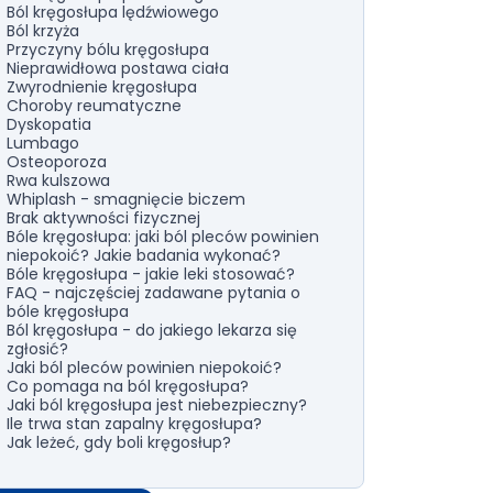
Ból kręgosłupa lędźwiowego
Ból krzyża
Przyczyny bólu kręgosłupa
Nieprawidłowa postawa ciała
Zwyrodnienie kręgosłupa
Choroby reumatyczne
Dyskopatia
Lumbago
Osteoporoza
Rwa kulszowa
Whiplash - smagnięcie biczem
Brak aktywności fizycznej
Bóle kręgosłupa: jaki ból pleców powinien
niepokoić? Jakie badania wykonać?
Bóle kręgosłupa - jakie leki stosować?
FAQ - najczęściej zadawane pytania o
bóle kręgosłupa
Ból kręgosłupa - do jakiego lekarza się
zgłosić?
Jaki ból pleców powinien niepokoić?
Co pomaga na ból kręgosłupa?
Jaki ból kręgosłupa jest niebezpieczny?
Ile trwa stan zapalny kręgosłupa?
Jak leżeć, gdy boli kręgosłup?