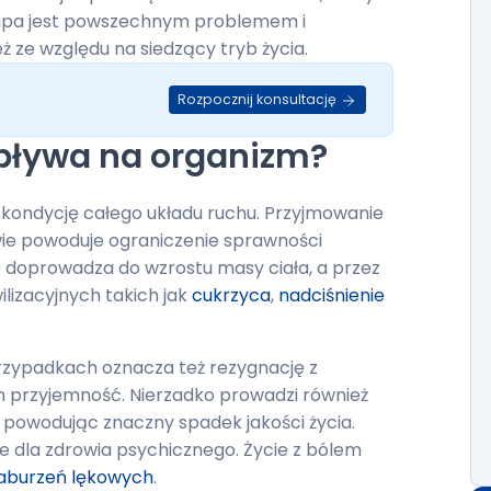
łupa jest powszechnym problemem i
 ze względu na siedzący tryb życia.
Rozpocznij konsultację
wpływa na organizm?
 kondycję całego układu ruchu. Przyjmowanie
wie powoduje ograniczenie sprawności
ób doprowadza do wzrostu masy ciała, a przez
lizacyjnych takich jak
cukrzyca
,
nadciśnienie
przypadkach oznacza też rezygnację z
am przyjemność. Nierzadko prowadzi również
 powodując znaczny spadek jakości życia.
e dla zdrowia psychicznego. Życie z bólem
aburzeń lękowych
.