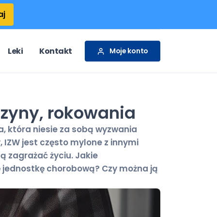
aj
Leki
Kontakt
Moje konto
czyny, rokowania
a, która niesie za sobą wyzwania
 IZW jest często mylone z innymi
ą zagrażać życiu. Jakie
 jednostkę chorobową? Czy można ją