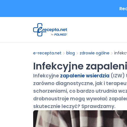
Rec
e-recepta.net
blog
zdrowie ogólne
infekc
Infekcyjne zapalen
Infekcyjne
zapalenie wsierdzia
(IZW) 
zarówno diagnostyczne, jak i terapeu
schorzeniami, co bardzo utrudnia wcze
drobnoustroje mogą wywołać zapalen
skutecznie leczyć? Sprawdzamy.