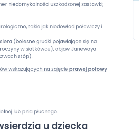
mer niedomykalności uszkodzonej zastawki;
ologiczne, takie jak niedowład połowiczy i
era (bolesne grudki pojawiające się na
ybroczyny w siatkówce), objaw Janewaya
szwach stóp).
ów wskazujących na zajęcie
prawej połowy
elnej lub pnia płucnego.
wsierdzia u dziecka