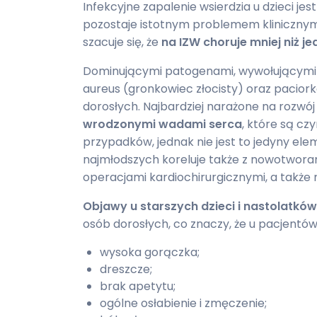
Infekcyjne zapalenie wsierdzia u dzieci je
pozostaje istotnym problemem kliniczn
szacuje się, że
na IZW choruje mniej niż j
Dominującymi patogenami, wywołującymi 
aureus (gronkowiec złocisty) oraz pacior
dorosłych. Najbardziej narażone na rozwój
wrodzonymi wadami serca
, które są c
przypadków, jednak nie jest to jedyny el
najmłodszych koreluje także z nowotwora
operacjami kardiochirurgicznymi, a także
Objawy u starszych dzieci i nastolatków
osób dorosłych, co znaczy, że u pacjentów 
wysoka gorączka;
dreszcze;
brak apetytu;
ogólne osłabienie i zmęczenie;