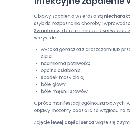
Infekcyjne zapalenie
Objawy zapalenia wsierdzia są
niecharak
szybkie rozpoznanie choroby i wprowadzeni
Symptomy, które można zaobserwować w r
wszystkim
:
wysoka gorączka z dreszczami lub prz
ciała;
nadmierna potliwość;
ogólne osłabienie;
spadek masy ciała;
bóle głowy;
bóle mięśni i stawów.
Oprócz manifestacji ogólnoustrojowych, w
objawy możemy podzielić ze względu na za
Zajęcie
lewej
części
serca
wiąże się z sym