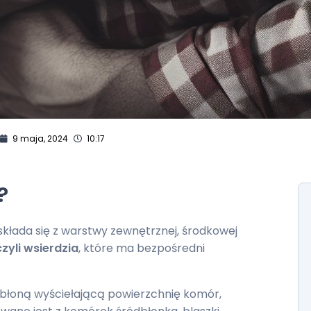
9 maja, 2024
10:17
?
kłada się z warstwy zewnętrznej, środkowej
zyli wsierdzia
, które ma bezpośredni
ą błoną wyściełającą powierzchnię komór,