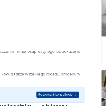
leczenia immunosupresyjnego lub zakażenia
łków, a także wszelkiego rodzaju procedury
Rozpocznij konsultację