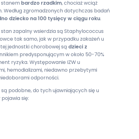
st stanem
bardzo rzadkim
, chociaż wciąż
ym. Według zgromadzonych dotychczas badań
edno dziecko na 100 tysięcy w ciągu roku
.
stan zapalny wsierdzia są Staphylococcus
kowce tak samo, jak w przypadku zakażeń u
 tej jednostki chorobowej są
dzieci z
zynnikiem predysponującym w około 50-70%
ement ryzyka. Występowanie IZW u
mi, hemodializami, niedawno przebytymi
 niedoborami odporności.
są podobne, do tych ujawniających się u
pojawia się: