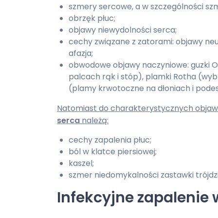
szmery sercowe, a w szczególności sz
obrzęk płuc;
objawy niewydolności serca;
cechy związane z zatorami: objawy neur
afazja;
obwodowe objawy naczyniowe: guzki Osl
palcach rąk i stóp), plamki Rotha (w
(plamy krwotoczne na dłoniach i pode
Natomiast do charakterystycznych objaw
serca
należą:
cechy zapalenia płuc;
ból w klatce piersiowej;
kaszel;
szmer niedomykalności zastawki trójdzi
Infekcyjne zapalenie 