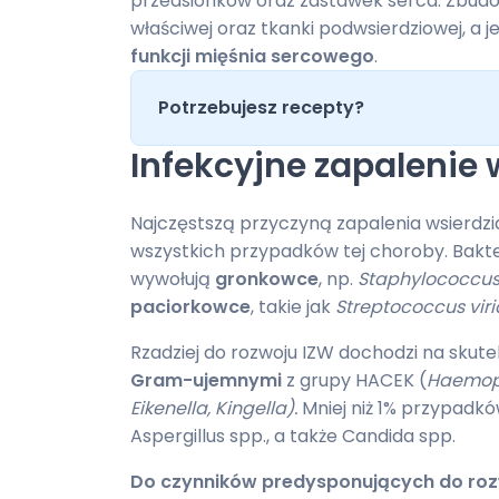
przedsionków oraz zastawek serca. Zbudo
właściwej oraz tkanki podwsierdziowej, a 
funkcji mięśnia sercowego
.
Potrzebujesz recepty?
Infekcyjne zapalenie 
Najczęstszą przyczyną zapalenia wsierdzi
wszystkich przypadków tej choroby. Bakter
wywołują
gronkowce
, np.
Staphylococcus
paciorkowce
, takie jak
Streptococcus vir
Rzadziej do rozwoju IZW dochodzi na skut
Gram-ujemnymi
z grupy HACEK (
Haemoph
Eikenella, Kingella).
Mniej niż 1% przypad
Aspergillus spp., a także Candida spp.
Do czynników predysponujących do rozw