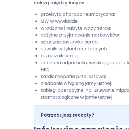
należą między innymi:
przebyta choroba reumatyczna;
IZW w wywiadzie;
wrodzone i nabyte wady serca;
dożylne przyjmowanie narkotyków;
sztuczna zastawka serca;
cewniki w żyłach centralnych;
rozrusznik serca;
obniżona odporność, wynikająca np. z 
HIV;
kardiomiopatia przerostowa;
niedbanie o higienę jamy ustnej;
zabiegi operacyjne, np. usuwanie migda
stomatologiczne w jamie ustnej.
Potrzebujesz recepty?