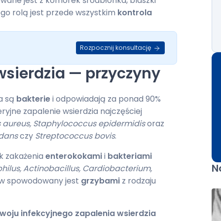
wane jest z komórek śródbłonka, blaszki
jego rolą jest przede wszystkim
kontrola
Rozpocznij konsultację
wsierdzia — przyczyny
a są
bakterie
i odpowiadają za ponad 90%
yjne zapalenie wsierdzia najczęściej
 aureus, Staphylococcus epidermidis
oraz
idans
czy
Streptococcus bovis
.
ek zakażenia
enterokokami
i
bakteriami
N
ilus, Actinobacillus, Cardiobacterium,
ków spowodowany jest
grzybami
z rodzaju
oju infekcyjnego zapalenia wsierdzia