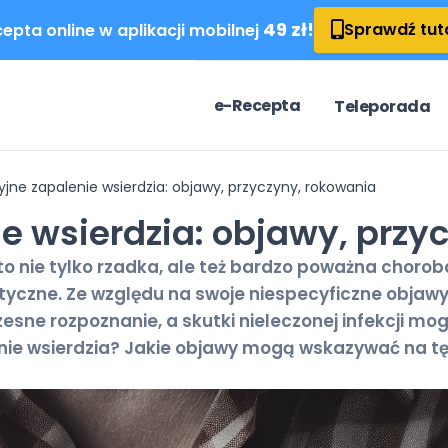
49 zł!
Sprawdź tut
epta online w aplikacji mobilnej
e-Recepta
Teleporada
yjne zapalenie wsierdzia: objawy, przyczyny, rokowania
ie wsierdzia: objawy, przy
to nie tylko rzadka, ale też bardzo poważna chorob
tyczne. Ze względu na swoje niespecyficzne objawy,
sne rozpoznanie, a skutki nieleczonej infekcji mog
ie wsierdzia? Jakie objawy mogą wskazywać na tę