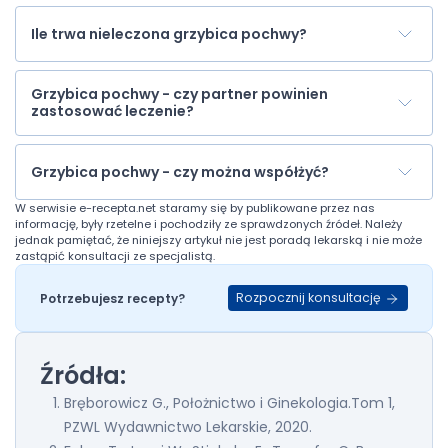
Ile trwa nieleczona grzybica pochwy?
Grzybica pochwy - czy partner powinien
zastosować leczenie?
Grzybica pochwy - czy można współżyć?
W serwisie
e-recepta.net
staramy się by publikowane przez nas
informację, były rzetelne i pochodziły ze sprawdzonych źródeł. Należy
jednak pamiętać, że niniejszy artykuł nie jest poradą lekarską i nie może
zastąpić konsultacji ze specjalistą.
Rozpocznij konsultację
Potrzebujesz recepty?
Źródła:
Bręborowicz G., Położnictwo i Ginekologia.Tom 1,
PZWL Wydawnictwo Lekarskie, 2020.