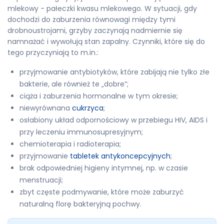
mlekowy - pałeczki kwasu mlekowego. W sytuacji, gdy
dochodzi do zaburzenia równowagi między tymi
drobnoustrojami, grzyby zaczynają nadmiernie się
namnażać i wywołują stan zapalny. Czynniki, które się do
tego przyczyniają to m.in.:
przyjmowanie antybiotyków, które zabijają nie tylko złe
bakterie, ale również te „dobre”;
ciąża i zaburzenia hormonalne w tym okresie;
niewyrównana
cukrzyca
;
osłabiony układ odpornościowy w przebiegu HIV, AIDS i
przy leczeniu immunosupresyjnym;
chemioterapia i radioterapia;
przyjmowanie
tabletek antykoncepcyjnych
;
brak odpowiedniej higieny intymnej, np. w czasie
menstruacji;
zbyt częste podmywanie, które może zaburzyć
naturalną florę bakteryjną pochwy.