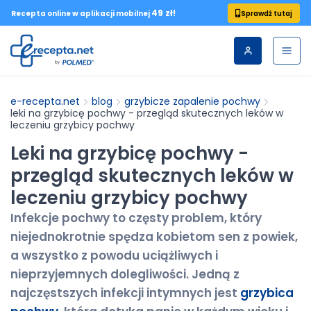
49 zł!
Sprawdź tutaj
Recepta online w aplikacji mobilnej
e-recepta.net
blog
grzybicze zapalenie pochwy
leki na grzybicę pochwy - przegląd skutecznych leków w
leczeniu grzybicy pochwy
Leki na grzybicę pochwy -
przegląd skutecznych leków w
leczeniu grzybicy pochwy
Infekcje pochwy to częsty problem, który
niejednokrotnie spędza kobietom sen z powiek,
a wszystko z powodu uciążliwych i
nieprzyjemnych dolegliwości. Jedną z
najczęstszych infekcji intymnych jest
grzybica