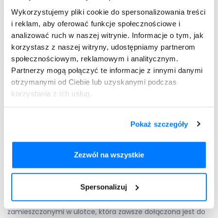
przeciwgrzybicze. Większość leków dostępnych w aptekach
Wykorzystujemy pliki cookie do spersonalizowania treści
na receptę może być stosowana u dziewczynek powyżej 12
i reklam, aby oferować funkcje społecznościowe i
lat. Należą do nich:
analizować ruch w naszej witrynie. Informacje o tym, jak
Clotrimazolum GSK;
korzystasz z naszej witryny, udostępniamy partnerom
Pimafucin;
społecznościowym, reklamowym i analitycznym.
Mycosyst;
Partnerzy mogą połączyć te informacje z innymi danymi
Fluconazolum Aflofarm;
otrzymanymi od Ciebie lub uzyskanymi podczas
Nystatyna VP;
korzystania z ich usług.
Flucofast.
Pokaż szczegóły
Rozpocznij konsultację
Potrzebujesz recepty?
Jak stosować leki na grzybicę
Zezwól na wszystkie
pochwy?
Spersonalizuj
Wszystkie leki przeciwgrzybicze powinny być stosowane
według zaleceń lekarza lub zgodnie z informacjami
zamieszczonymi w ulotce, która zawsze dołączona jest do