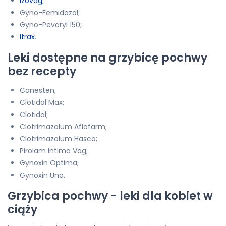
Izovag
;
Gyno-Femidazol;
Gyno-Pevaryl 150;
Itrax
.
Leki dostępne na grzybicę pochwy
bez recepty
Canesten;
Clotidal Max;
Clotidal;
Clotrimazolum Aflofarm;
Clotrimazolum Hasco;
Pirolam Intima Vag;
Gynoxin Optima;
Gynoxin Uno.
Grzybica pochwy - leki dla kobiet w
ciąży