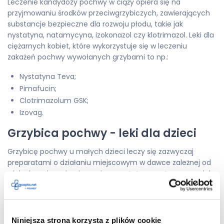
Leczenie kandydozy pochwy w ciąży opiera się na
przyjmowaniu środków przeciwgrzybiczych, zawierających
substancje bezpieczne dla rozwoju płodu, takie jak
nystatyna, natamycyna, izokonazol czy klotrimazol. Leki dla
ciężarnych kobiet, które wykorzystuje się w leczeniu
zakażeń pochwy wywołanych grzybami to np.:
Nystatyna Teva;
Pimafucin;
Clotrimazolum GSK;
Izovag.
Grzybica pochwy - leki dla dzieci
Grzybicę pochwy u małych dzieci leczy się zazwyczaj
preparatami o działaniu miejscowym w dawce zależnej od
wieku i wagi, zawierającymi np. nystatynę, natamycynę lub
amfoterycynę B. Leki u najmłodszych w większości
przypadków podaje się w postaci pręcików dopochwowych
sporządzanych w aptece według receptury. Przy cięższych
zakażeniach włączane jest leczenie ogólne
Niniejsza strona korzysta z plików cookie