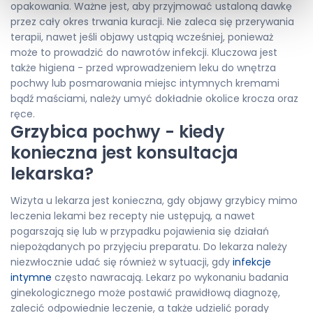
opakowania. Ważne jest, aby przyjmować ustaloną dawkę
przez cały okres trwania kuracji. Nie zaleca się przerywania
terapii, nawet jeśli objawy ustąpią wcześniej, ponieważ
może to prowadzić do nawrotów infekcji. Kluczowa jest
także higiena - przed wprowadzeniem leku do wnętrza
pochwy lub posmarowania miejsc intymnych kremami
bądź maściami, należy umyć dokładnie okolice krocza oraz
ręce.
Grzybica pochwy - kiedy
konieczna jest konsultacja
lekarska?
Wizyta u lekarza jest konieczna, gdy objawy grzybicy mimo
leczenia lekami bez recepty nie ustępują, a nawet
pogarszają się lub w przypadku pojawienia się działań
niepożądanych po przyjęciu preparatu. Do lekarza należy
niezwłocznie udać się również w sytuacji, gdy
infekcje
intymne
często nawracają. Lekarz po wykonaniu badania
ginekologicznego może postawić prawidłową diagnozę,
zalecić odpowiednie leczenie, a także udzielić porady