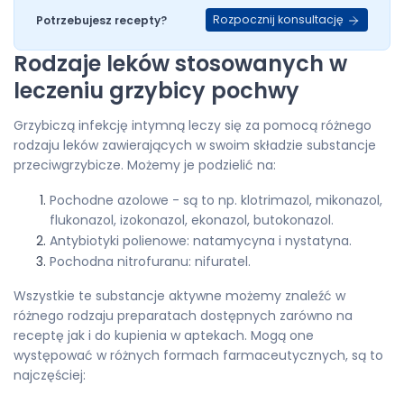
Rozpocznij konsultację
Potrzebujesz recepty?
Rodzaje leków stosowanych w
leczeniu grzybicy pochwy
Grzybiczą infekcję intymną leczy się za pomocą różnego
rodzaju leków zawierających w swoim składzie substancje
przeciwgrzybicze. Możemy je podzielić na:
Pochodne azolowe - są to np. klotrimazol, mikonazol,
flukonazol, izokonazol, ekonazol, butokonazol.
Antybiotyki polienowe: natamycyna i nystatyna.
Pochodna nitrofuranu: nifuratel.
Wszystkie te substancje aktywne możemy znaleźć w
różnego rodzaju preparatach dostępnych zarówno na
receptę jak i do kupienia w aptekach. Mogą one
występować w różnych formach farmaceutycznych, są to
najczęściej: