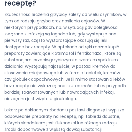
receptę?
Skuteczność leczenia grzybicy zależy od wielu czynników, w
tym od rodzaju grzyba oraz nasilenia objawów. W
niektórych przypadkach, np. w sytuacji gdy dolegliwości
związane z infekcją są łagodne lub, gdy występuje ona
pierwszy raz, często wystarczające okazują się leki
dostępne bez recepty. W aptekach od ręki można kupić
preparaty zawierające klotrimazol i fentikonazol, które są
substancjami przeciwgrzybiczymi o szerokim spektrum
działania. Występują najczęściej w postaci kremów do
stosowania miejscowego lub w formie tabletek, kremów
czy globulek dopochwowych. Jeśli mimo stosowania leków
bez recepty nie wykazują one skuteczności lub w przypadku
bardziej zaawansowanych lub nawracających infekcji,
niezbędna jest wizyta u ginekologa.
Lekarz po dokładnym zbadaniu postawi diagnozę i wypisze
odpowiednie preparaty na receptę, np. tabletki doustne,
których składnikiem jest flukonazol lub różnego rodzaju
środki dopochwowe z większą dawką substancji