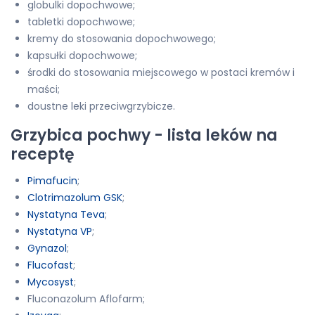
globulki dopochwowe;
tabletki dopochwowe;
kremy do stosowania dopochwowego;
kapsułki dopochwowe;
środki do stosowania miejscowego w postaci kremów i
maści;
doustne leki przeciwgrzybicze.
Grzybica pochwy - lista leków na
receptę
Pimafucin
;
Clotrimazolum GSK
;
Nystatyna Teva
;
Nystatyna VP
;
Gynazol
;
Flucofast
;
Mycosyst
;
Fluconazolum Aflofarm;