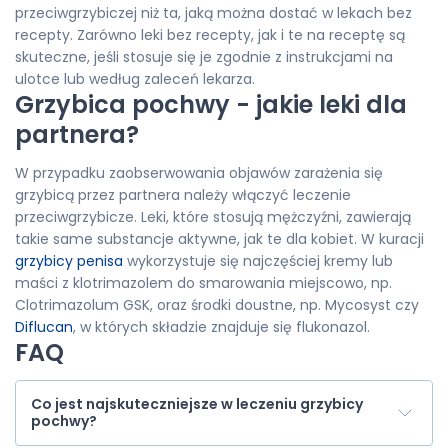
przeciwgrzybiczej niż ta, jaką można dostać w lekach bez
recepty. Zarówno leki bez recepty, jak i te na receptę są
skuteczne, jeśli stosuje się je zgodnie z instrukcjami na
ulotce lub według zaleceń lekarza.
Grzybica pochwy - jakie leki dla
partnera?
W przypadku zaobserwowania objawów zarażenia się
grzybicą przez partnera należy włączyć leczenie
przeciwgrzybicze. Leki, które stosują mężczyźni, zawierają
takie same substancje aktywne, jak te dla kobiet. W kuracji
grzybicy penisa
wykorzystuje się najczęściej kremy lub
maści z klotrimazolem do smarowania miejscowo, np.
Clotrimazolum GSK, oraz środki doustne, np. Mycosyst czy
Diflucan
, w których składzie znajduje się flukonazol.
FAQ
Co jest najskuteczniejsze w leczeniu grzybicy
pochwy?