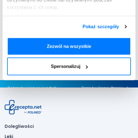
korzystania z ich usług.
Pokaż szczegóły
05.04.2023
03.04.2023
Insulinooporność a alkohol
Badania na
– jak wpływa na organizm i
insulinooporność – jakie
na co uważać?
wykonać i co oznaczają
Zezwól na wszystkie
Dowiedz się więcej
wyniki?
Dowiedz się więcej
Spersonalizuj
Potrzebujesz
recepty
?
Zamów konsultację
Dolegliwości
Leki