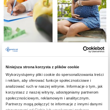
14.04.2023
06.04.2023
Jak skutecznie schudnąć
Insulinooporność a ciąża –
przy insulinooporności?
jakie ryzyko dla matki i
Poradnik żywieniowy dla
dziecka?
osób z insulinoopornością
Dowiedz się więcej
Niniejsza strona korzysta z plików cookie
Dowiedz się więcej
Wykorzystujemy pliki cookie do spersonalizowania treści
i reklam, aby oferować funkcje społecznościowe i
INSULINOOPORNOŚĆ
INSULINOOPORNOŚĆ
analizować ruch w naszej witrynie. Informacje o tym, jak
korzystasz z naszej witryny, udostępniamy partnerom
społecznościowym, reklamowym i analitycznym.
Partnerzy mogą połączyć te informacje z innymi danymi
otrzymanymi od Ciebie lub uzyskanymi podczas