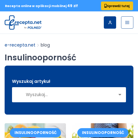
49 zł!
Sprawdź tutaj
Recepta online w aplikacji mobilnej
e-recepta.net
blog
Insulinooporność
Wyszukaj artykuł
INSULINOOPORNOŚĆ
INSULINOOPORNOŚĆ