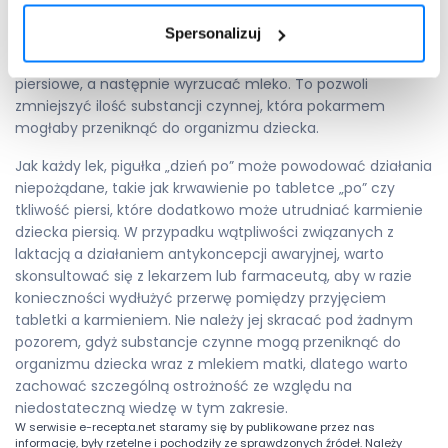
zażycia leku. W tym czasie, podobnie jak w razie przyjęcia
Spersonalizuj
pigułki Escapelle, zaleca się odciągać pokarm przy pomocy
laktatora, aby utrzymać jego produkcję przez gruczoły
piersiowe, a następnie wyrzucać mleko. To pozwoli
zmniejszyć ilość substancji czynnej, która pokarmem
mogłaby przeniknąć do organizmu dziecka.
Jak każdy lek, pigułka „dzień po” może powodować działania
niepożądane, takie jak krwawienie po tabletce „po” czy
tkliwość piersi, które dodatkowo może utrudniać karmienie
dziecka piersią. W przypadku wątpliwości związanych z
laktacją a działaniem antykoncepcji awaryjnej, warto
skonsultować się z lekarzem lub farmaceutą, aby w razie
konieczności wydłużyć przerwę pomiędzy przyjęciem
tabletki a karmieniem. Nie należy jej skracać pod żadnym
pozorem, gdyż substancje czynne mogą przeniknąć do
organizmu dziecka wraz z mlekiem matki, dlatego warto
zachować szczególną ostrożność ze względu na
niedostateczną wiedzę w tym zakresie.
W serwisie
e-recepta.net
staramy się by publikowane przez nas
informację, były rzetelne i pochodziły ze sprawdzonych źródeł. Należy