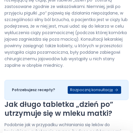
zastosowane zgodnie ze wskazówkami. Niemniej, jeśli po
przyjęciu pigułki „po” pojawią się działania niepożądane, w
szczególności silny ból brzucha, a pacjentka jest w ciąży lub
podejrzewa, że w niej jest, musi udać się do lekarza w celu
wykluczenia ciąży pozamacicznej (podczas której komórka
jajowa zagnieżdża się poza macicą). Konsultacji lekarskiej
powinny zasięgnąć także kobiety, u których w przeszłości
wystąpiła ciąża pozamaciczna, były poddane zabiegowi
chirurgicznemu jajowodów lub wystąpiły u nich stany
zapalne w obrębie miednicy.
Rozpocznij konsultację
Potrzebujesz recepty?
Jak długo tabletka „dzień po”
utrzymuje się w mleku matki?
Podobnie jak w przypadku wchłaniania się leków do
krwioobiegu, substancje czynne, będące podstawowymi