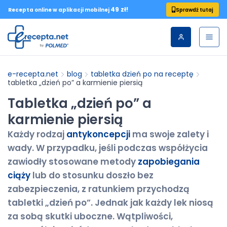
49 zł!
Sprawdź tutaj
Recepta online w aplikacji mobilnej
e-recepta.net
blog
tabletka dzień po na receptę
tabletka „dzień po” a karmienie piersią
Tabletka „dzień po” a
karmienie piersią
Każdy rodzaj
antykoncepcji
ma swoje zalety i
wady. W przypadku, jeśli podczas współżycia
zawiodły stosowane metody
zapobiegania
ciąży
lub do stosunku doszło bez
zabezpieczenia, z ratunkiem przychodzą
tabletki „dzień po”. Jednak jak każdy lek niosą
za sobą skutki uboczne. Wątpliwości,