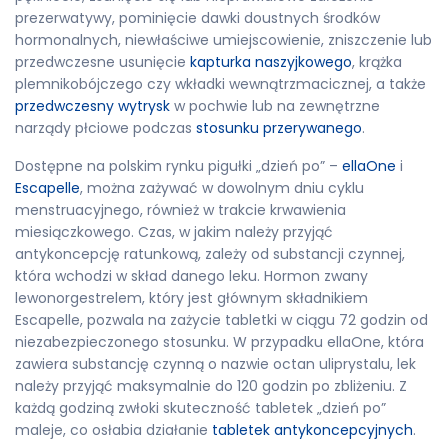
prezerwatywy, pominięcie dawki doustnych środków
hormonalnych, niewłaściwe umiejscowienie, zniszczenie lub
przedwczesne usunięcie
kapturka naszyjkowego
, krążka
plemnikobójczego czy wkładki wewnątrzmacicznej, a także
przedwczesny wytrysk
w pochwie lub na zewnętrzne
narządy płciowe podczas
stosunku przerywanego
.
Dostępne na polskim rynku pigułki „dzień po” –
ellaOne
i
Escapelle
, można zażywać w dowolnym dniu cyklu
menstruacyjnego, również w trakcie krwawienia
miesiączkowego. Czas, w jakim należy przyjąć
antykoncepcję ratunkową, zależy od substancji czynnej,
która wchodzi w skład danego leku. Hormon zwany
lewonorgestrelem, który jest głównym składnikiem
Escapelle, pozwala na zażycie tabletki w ciągu 72 godzin od
niezabezpieczonego stosunku. W przypadku ellaOne, która
zawiera substancję czynną o nazwie octan uliprystalu, lek
należy przyjąć maksymalnie do 120 godzin po zbliżeniu. Z
każdą godziną zwłoki skuteczność tabletek „dzień po”
maleje, co osłabia działanie
tabletek antykoncepcyjnych
.