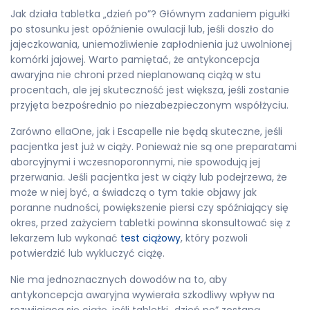
Jak działa tabletka „dzień po”? Głównym zadaniem pigułki
po stosunku jest opóźnienie owulacji lub, jeśli doszło do
jajeczkowania, uniemożliwienie zapłodnienia już uwolnionej
komórki jajowej. Warto pamiętać, że antykoncepcja
awaryjna nie chroni przed nieplanowaną ciążą w stu
procentach, ale jej skuteczność jest większa, jeśli zostanie
przyjęta bezpośrednio po niezabezpieczonym współżyciu.
Zarówno ellaOne, jak i Escapelle nie będą skuteczne, jeśli
pacjentka jest już w ciąży. Ponieważ nie są one preparatami
aborcyjnymi i wczesnoporonnymi, nie spowodują jej
przerwania. Jeśli pacjentka jest w ciąży lub podejrzewa, że
może w niej być, a świadczą o tym takie objawy jak
poranne nudności, powiększenie piersi czy spóźniający się
okres, przed zażyciem tabletki powinna skonsultować się z
lekarzem lub wykonać
test ciążowy
, który pozwoli
potwierdzić lub wykluczyć ciążę.
Nie ma jednoznacznych dowodów na to, aby
antykoncepcja awaryjna wywierała szkodliwy wpływ na
rozwijającą się ciążę, jeśli tabletki „dzień po” zostaną