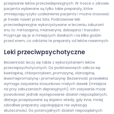
przepisanie leków przeciwdepresyjnych. W trosce o zdrowie
pacjenta wybierane są tylko takie preparaty, które
zmniejszają ryzyko uzależnienia pacjenta i można stosować
je trwale nawet przez lata. Podstawowe leki
przeciwdepresyjne wykorzystywane w leczeniu zaburzeń
snu to: mirtazapina, mianseryna, doksepina i trazodon.
Przyjmuje się je w mniejszych dawkach i na kilka godzin
przed snem, co odróżnia te preparaty od leków nasennych.
Leki przeciwpsychotyczne
Bezsenność leczy się także z wykorzystaniem leków
przeciwpsychotycznych. Do podstawowych zalicza się:
kwetiapinę, chlorprotyksen, promazynę, olanzapinę,
lewomepromazynę i prometazynę. Bezsenność przewlekła
wymaga zażywania stosunkowo małych dawek (mniejsze
niż przy zaburzeniach depresyjnych). Ich zażywanie może
powodować jednak występowanie działań niepożądanych,
dlatego przepisywane są dopiero wtedy, gdy inne, mniej
szkodliwe preparaty uspokajające nie wykazują
skuteczności. Do potencjalnych działań niepożądanych