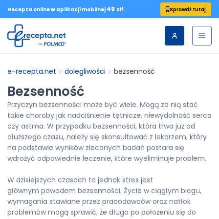
49 zł!
Sprawdź tutaj
Recepta online w aplikacji mobilnej
e-recepta.net
dolegliwości
bezsenność
Bezsenność
Przyczyn bezsenności może być wiele. Mogą za nią stać
takie choroby jak nadciśnienie tętnicze, niewydolność serca
czy astma. W przypadku bezsenności, która trwa już od
dłuższego czasu, należy się skonsultować z lekarzem, który
na podstawie wyników zleconych badań postara się
wdrożyć odpowiednie leczenie, które wyeliminuje problem.
W dzisiejszych czasach to jednak stres jest
głównym powodem bezsenności. Życie w ciągłym biegu,
wymagania stawiane przez pracodawców oraz natłok
problemów mogą sprawić, że długo po położeniu się do