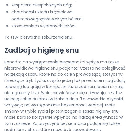
zespołem niespokojnych nóg;
chorobami układu krążeniowo-
oddechowego;przewlekłym bólem;
stosowaniem wybranych leków.
To tzw. pierwotne zaburzenia snu.
Zadbaj o higienę snu
Ponadto na występowanie bezsenności wpływ ma także
nieprawidłowa higiena snu pacjenta. Często na dolegliwość
narzekają osoby, które na co dzień prowadzącą statyczny
i siedzący tryb życia, często jedzą tuż przed snem, oglądają
telewizję lub grają w komputer tuż przed zaśnięciem, mają
nieregularny tryb życia, niewłaściwie się odżywiają, czy też
ucinają sobie drzemki w trakcie dnia. Te wszystkie czynniki
wpływają na występowanie bezsenności wtórnej. Małe
zmiany w trybie życia i przestrzeganie zasad higieny snu
może bardzo korzystnie wpłynąć na naszą efektywność w
tym zakresie. Za przyczynę bezsenności podaje się także
nadmierny stres, który może być spowodowany