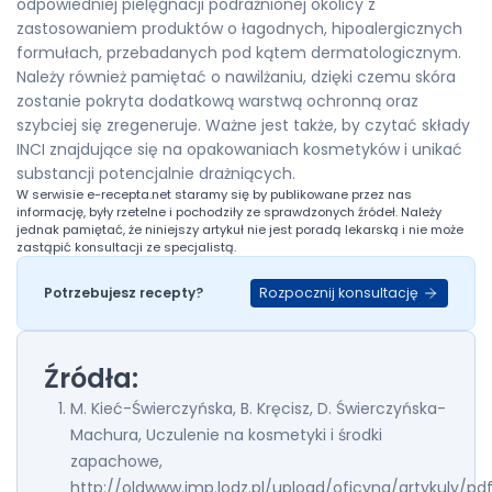
odpowiedniej pielęgnacji podrażnionej okolicy z
zastosowaniem produktów o łagodnych, hipoalergicznych
formułach, przebadanych pod kątem dermatologicznym.
Należy również pamiętać o nawilżaniu, dzięki czemu skóra
zostanie pokryta dodatkową warstwą ochronną oraz
szybciej się zregeneruje. Ważne jest także, by czytać składy
INCI znajdujące się na opakowaniach kosmetyków i unikać
substancji potencjalnie drażniących.
W serwisie
e-recepta.net
staramy się by publikowane przez nas
informację, były rzetelne i pochodziły ze sprawdzonych źródeł. Należy
jednak pamiętać, że niniejszy artykuł nie jest poradą lekarską i nie może
zastąpić konsultacji ze specjalistą.
Rozpocznij konsultację
Potrzebujesz recepty?
Źródła:
M. Kieć-Świerczyńska, B. Kręcisz, D. Świerczyńska-
Machura, Uczulenie na kosmetyki i środki
zapachowe,
http://oldwww.imp.lodz.pl/upload/oficyna/artykuly/pdf