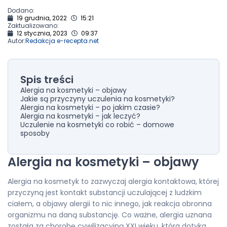
Dodano:
19 grudnia, 2022
15:21
Zaktualizowano:
12 stycznia, 2023
09:37
Autor:
Redakcja e-recepta.net
Spis treści
Alergia na kosmetyki – objawy
Jakie są przyczyny uczulenia na kosmetyki?
Alergia na kosmetyki – po jakim czasie?
Alergia na kosmetyki – jak leczyć?
Uczulenie na kosmetyki co robić – domowe
sposoby
Alergia na kosmetyki – objawy
Alergia na kosmetyk to zazwyczaj alergia kontaktowa, której
przyczyną jest kontakt substancji uczulającej z ludzkim
ciałem, a objawy alergii to nic innego, jak reakcja obronna
organizmu na daną substancję. Co ważne, alergia uznana
została za chorobę cywilizacyjną XXI wieku, która dotyka