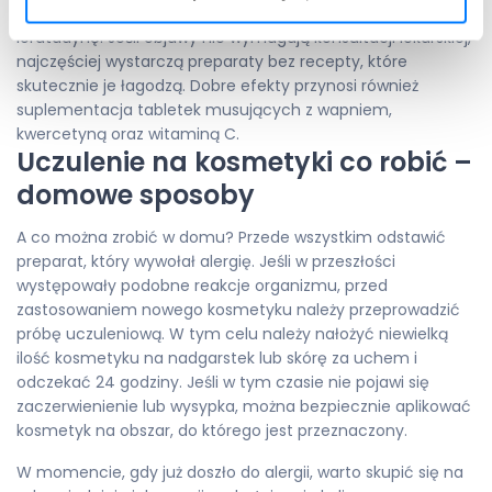
antyalergiczne zawierające desloratadynę, cetyryzynę lub
loratadynę. Jeśli objawy nie wymagają konsultacji lekarskiej,
najczęściej wystarczą preparaty bez recepty, które
skutecznie je łagodzą. Dobre efekty przynosi również
suplementacja tabletek musujących z wapniem,
kwercetyną oraz witaminą C.
Uczulenie na kosmetyki co robić –
domowe sposoby
A co można zrobić w domu? Przede wszystkim odstawić
preparat, który wywołał alergię. Jeśli w przeszłości
występowały podobne reakcje organizmu, przed
zastosowaniem nowego kosmetyku należy przeprowadzić
próbę uczuleniową. W tym celu należy nałożyć niewielką
ilość kosmetyku na nadgarstek lub skórę za uchem i
odczekać 24 godziny. Jeśli w tym czasie nie pojawi się
zaczerwienienie lub wysypka, można bezpiecznie aplikować
kosmetyk na obszar, do którego jest przeznaczony.
W momencie, gdy już doszło do alergii, warto skupić się na