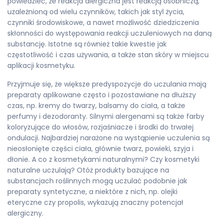
powiedzieć, że reakcja alergiczna jest reakcją osobniczą,
uzależnioną od wielu czynników, takich jak styl życia,
czynniki środowiskowe, a nawet możliwość dziedziczenia
skłonności do występowania reakcji uczuleniowych na daną
substancję. Istotne są również takie kwestie jak
częstotliwość i czas używania, a także stan skóry w miejscu
aplikacji kosmetyku.
Przyjmuje się, że większe predyspozycje do uczulania mają
preparaty aplikowane często i pozostawiane na dłuższy
czas, np. kremy do twarzy, balsamy do ciała, a także
perfumy i dezodoranty. Silnymi alergenami są także farby
koloryzujące do włosów, rozjaśniacze i środki do trwałej
ondulacji. Najbardziej narażone na wystąpienie uczulenia są
nieosłonięte części ciała, głównie twarz, powieki, szyja i
dłonie. A co z kosmetykami naturalnymi? Czy kosmetyki
naturalne uczulają? Otóż produkty bazujące na
substancjach roślinnych mogą uczulać podobnie jak
preparaty syntetyczne, a niektóre z nich, np. olejki
eteryczne czy propolis, wykazują znaczny potencjał
alergiczny.