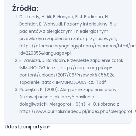
Źródła:
D. Irfandy, H. Ali, E. Huriyati, B. J. Budiman, H.
Bachtiar, E. Wahyudi, Poziomy interleukiny-5 u
pacjentów z alergicznym i niealergicznym
przewlekłym zapaleniem zatok przynosowych,
https://otorhinolaryngologypl.com/resources/html/arti
id=229055&language=pl
E. Zawisza, J. Bardadin, Przewlekłe zapalenie zatok
IMMUNOLOGIA cz. 1, http://alergia.org.pl/wp-
content/uploads/2017/08/Przewlek%C5%82e-
zapalenie-zatok-IMMUNOLOGIA-cz.-1.pdf
Rapiejko , P. (2010). Alergiczne zapalenie błony
śluzowej nosa – jak leczyć nasilenie
dolegliwości?. Alergoprofil, 6(4), 4-8. Pobrano z
https://www.journalsmededu.pl/index.php/alergoprofil/
Udostępnij artykuł: