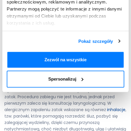
społecznościowym, reklamowym i analitycznym.
utrzymywać się co najmniej kilka tygodni. Leczenie
Partnerzy mogą połączyć te informacje z innymi danymi
farmakologiczne to głównie
leki na alergię
, które mają
otrzymanymi od Ciebie lub uzyskanymi podczas
zahamować odpowiedź alergiczną (blokery receptorów
korzystania z ich usług.
histaminowych), obkurczyć śluzówkę nosa (blokery
receptorów alfa-adrenergicznych) oraz działać
przeciwzapalnie (glikokortykosteroidy).
Pokaż szczegóły
Alergiczne zapalenie zatok –
domowe sposoby
Zezwól na wszystkie
Czy istnieją domowe sposoby na alergiczne zapalenie
zatok? Dość częstym zaleceniem przy tej chorobie jest
irygacja, czyli płukanie nosa i zatok przy użyciu specjalnego
Spersonalizuj
zestawu składającego się z silikonowej rurki, pozwalającej na
wprowadzenie roztworu chlorku sody bezpośrednio do
zatok. Procedura zabiegu nie jest trudna, jednak przed
pierwszym zaleca się konsultację laryngologiczną. W
alergicznym zapaleniu zatok wskazane są również
inhalacje
,
tzw. parówki, które pomagają rozrzedzić śluz, pozbyć się
zalegającej wydzieliny, dzięki czemu przynoszą
natychmiastową, choć niezbyt długotrwałą, ulgę i ułatwiają