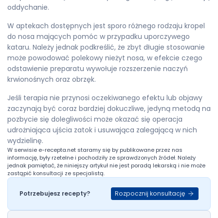
oddychanie.
W aptekach dostępnych jest sporo różnego rodzaju kropel
do nosa mających pomóc w przypadku uporczywego
kataru. Należy jednak podkreślić, że zbyt długie stosowanie
może powodować polekowy nieżyt nosa, w efekcie czego
odstawienie preparatu wywołuje rozszerzenie naczyń
krwionośnych oraz obrzęk.
Jeśli terapia nie przynosi oczekiwanego efektu lub objawy
zaczynają być coraz bardziej dokuczliwe, jedyną metodą na
pozbycie się dolegliwości może okazać się operacja
udrożniająca ujścia zatok i usuwająca zalegającą w nich
wydzielinę.
W serwisie
e-recepta.net
staramy się by publikowane przez nas
informację, były rzetelne i pochodziły ze sprawdzonych źródeł. Należy
jednak pamiętać, że niniejszy artykuł nie jest poradą lekarską i nie może
zastąpić konsultacji ze specjalistą.
Rozpocznij konsultację
Potrzebujesz recepty?