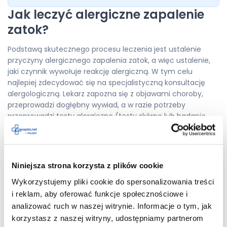
Jak leczyć alergiczne zapalenie
zatok?
Podstawą skutecznego procesu leczenia jest ustalenie
przyczyny alergicznego zapalenia zatok, a więc ustalenie,
jaki czynnik wywołuje reakcję alergiczną. W tym celu
najlepiej zdecydować się na specjalistyczną konsultację
alergologiczną. Lekarz zapozna się z objawami choroby,
przeprowadzi dogłębny wywiad, a w razie potrzeby
przeprowadzi testy alergiczne (testy skórne lub badanie
krwi na wykrycie alergenów IgE). Konieczna może być także
cytologia nosa, która pozwoli określić, czy podłożem
zapalenia są alergeny, czy jednak wirusy i bakterie.
Niniejsza strona korzysta z plików cookie
Do zdiagnozowania alergicznego zapalenia zatok konieczne
jest rozpoznanie charakterystycznej, patologicznej
Wykorzystujemy pliki cookie do spersonalizowania treści
wydzieliny zatykającej nos i zatoki, a także współistnienie
i reklam, aby oferować funkcje społecznościowe i
innych, typowych objawów, takich jak rozpierający ból
analizować ruch w naszej witrynie. Informacje o tym, jak
głowy, zaburzenia węchu oraz smaku. Co istotne, aby
korzystasz z naszej witryny, udostępniamy partnerom
stwierdzić alergiczne zapalenie zatok, objawy powinny