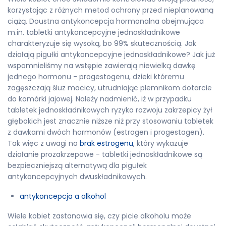
korzystając z różnych metod ochrony przed nieplanowaną
ciążą. Doustna antykoncepcja hormonalna obejmująca
m.in. tabletki antykoncepcyjne jednoskładnikowe
charakteryzuje się wysoką, bo 99% skutecznością. Jak
działają pigułki antykoncepcyjne jednoskładnikowe? Jak już
wspomnieliśmy na wstępie zawierają niewielką dawkę
jednego hormonu - progestogenu, dzieki któremu
zagęszczają śluz macicy, utrudniając plemnikom dotarcie
do komórki jajowej. Należy nadmienić, iż w przypadku
tabletek jednoskładnikowych ryzyko rozwoju zakrzepicy żył
głębokich jest znacznie niższe niż przy stosowaniu tabletek
z dawkami dwóch hormonów (estrogen i progestagen).
Tak więc z uwagi na
brak estrogenu
, który wykazuje
działanie prozakrzepowe - tabletki jednoskładnikowe są
bezpieczniejszą alternatywą dla pigułek
antykoncepcyjnych dwuskładnikowych.
antykoncepcja a alkohol
Wiele kobiet zastanawia się, czy picie alkoholu może