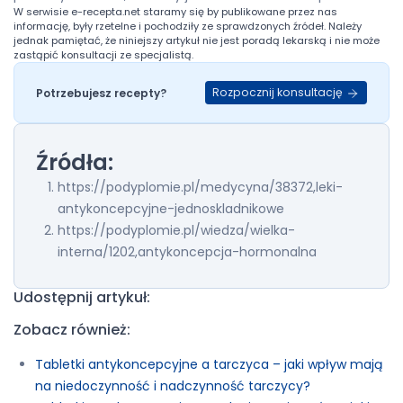
W serwisie
e-recepta.net
staramy się by publikowane przez nas
informację, były rzetelne i pochodziły ze sprawdzonych źródeł. Należy
jednak pamiętać, że niniejszy artykuł nie jest poradą lekarską i nie może
zastąpić konsultacji ze specjalistą.
Rozpocznij konsultację
Potrzebujesz recepty?
Źródła:
https://podyplomie.pl/medycyna/38372,leki-
antykoncepcyjne-jednoskladnikowe
https://podyplomie.pl/wiedza/wielka-
interna/1202,antykoncepcja-hormonalna
Udostępnij artykuł:
Zobacz również:
Tabletki antykoncepcyjne a tarczyca – jaki wpływ mają
na niedoczynność i nadczynność tarczycy?