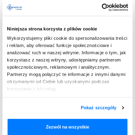
przeciwieństwie do pigułek dwuskładnikowych, które nie
muszą być przyjmowane punktualnie, dopuszczalne jest
kilkugodzinne przesunięcie w czasie). Tak więc nie jest to
metoda antykoncepcji rekomendowana kobietom, które
Niniejsza strona korzysta z plików cookie
mają problemy z systematycznością i skłonność do
Wykorzystujemy pliki cookie do spersonalizowania treści
zapominania o różnych obowiązkach. Nawet kilkugodzinne
i reklam, aby oferować funkcje społecznościowe i
opóźnienie w przyjęciu kolejnej dawki minipigułek może
skutkować znacznym obniżeniem skuteczności
analizować ruch w naszej witrynie. Informacje o tym, jak
antykoncepcji hormonalnej.
korzystasz z naszej witryny, udostępniamy partnerom
Po jakim czasie działają tabletki
społecznościowym, reklamowym i analitycznym.
antykoncepcyjne
Partnerzy mogą połączyć te informacje z innymi danymi
otrzymanymi od Ciebie lub uzyskanymi podczas
jednoskładnikowe?
korzystania z ich usług.
Kiedy zaczynają działać tabletki antykoncepcyjne
jednoskładnikowe? Nie od razu! Pamiętaj, że połknięcie
Pokaż szczegóły
jednej pigułki nie daje Ci deklarowanej przez producenta
ochrony przed niechcianą ciążą. Dopiero po 7 dniach od
rozpoczęcia stosowania tabletek antykoncepcyjnych
Zezwól na wszystkie
jednoskładnikowych może bez obaw zrezygnować z