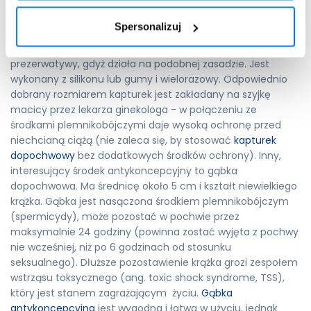
dodatkowej - barierowej formy ochrony np. w postaci
prezerwatywy
, która zaliczana jest do tzw.
antykoncepcji
Spersonalizuj
niehormonalnej
. Alternatywnie możesz sięgnąć po kapturek
naszyjkowy, który określamy damskim odpowiednikiem
prezerwatywy, gdyż działa na podobnej zasadzie. Jest
wykonany z silikonu lub gumy i wielorazowy. Odpowiednio
dobrany rozmiarem kapturek jest zakładany na szyjkę
macicy przez lekarza ginekologa - w połączeniu ze
środkami plemnikobójczymi daje wysoką ochronę przed
niechcianą ciążą (nie zaleca się, by stosować
kapturek
dopochwowy
bez dodatkowych środków ochrony). Inny,
interesujący środek antykoncepcyjny to gąbka
dopochwowa. Ma średnicę około 5 cm i kształt niewielkiego
krążka. Gąbka jest nasączona środkiem plemnikobójczym
(spermicydy), może pozostać w pochwie przez
maksymalnie 24 godziny (powinna zostać wyjęta z pochwy
nie wcześniej, niż po 6 godzinach od stosunku
seksualnego). Dłuższe pozostawienie krążka grozi zespołem
wstrząsu toksycznego (ang. toxic shock syndrome, TSS),
który jest stanem zagrażającym życiu.
Gąbka
antykoncepcyjna
jest wygodna i łatwa w użyciu, jednak