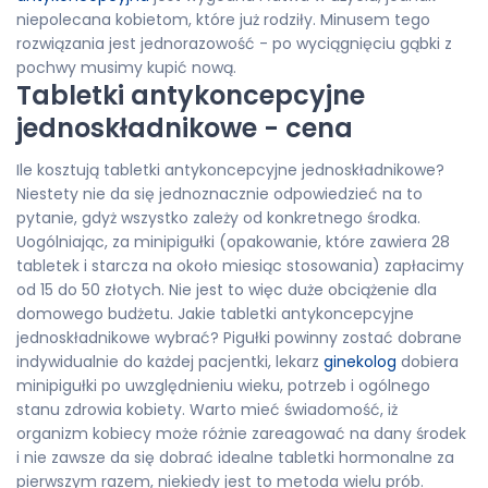
niepolecana kobietom, które już rodziły. Minusem tego
rozwiązania jest jednorazowość - po wyciągnięciu gąbki z
pochwy musimy kupić nową.
Tabletki antykoncepcyjne
jednoskładnikowe - cena
Ile kosztują tabletki antykoncepcyjne jednoskładnikowe?
Niestety nie da się jednoznacznie odpowiedzieć na to
pytanie, gdyż wszystko zależy od konkretnego środka.
Uogólniając, za minipigułki (opakowanie, które zawiera 28
tabletek i starcza na około miesiąc stosowania) zapłacimy
od 15 do 50 złotych. Nie jest to więc duże obciążenie dla
domowego budżetu. Jakie tabletki antykoncepcyjne
jednoskładnikowe wybrać? Pigułki powinny zostać dobrane
indywidualnie do każdej pacjentki, lekarz
ginekolog
dobiera
minipigułki po uwzględnieniu wieku, potrzeb i ogólnego
stanu zdrowia kobiety. Warto mieć świadomość, iż
organizm kobiecy może różnie zareagować na dany środek
i nie zawsze da się dobrać idealne tabletki hormonalne za
pierwszym razem, niekiedy jest to metoda wielu prób.