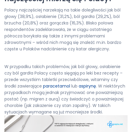
Polacy najczęściej narzekają na takie dolegliwości jak ból
głowy (38,9%), osłabienie (31,2%), ból gardła (29,2%), ból
brzucha (20,8%) oraz gorączka (16,3%). Blisko połowa
respondentów zadeklarowała, że w ciągu ostatniego
półrocza borykała się także z innymi problemami
zdrowotnymi – wśród nich mogą się znaleźć m.in. bardzo
częste u Polaków nadciśnienie czy katar alergiczny.
W przypadku takich problemów, jak ból głowy, osłabienie
czy ból gardła Polacy często sięgają po leki bez recepty –
przede wszystkim tabletki przeciwbólowe, witaminy czy
środki zawierające
paracetamol
lub
aspirynę
. W niektórych
przypadkach mogą jednak przyjmować one poważniejszą
postać (np. migren z aurą) czy świadczyć o poważniejszej
chorobie (jak zakażenie czy stan zapalny). W takich
sytuacjach wymagane są już mocniejsze środki.