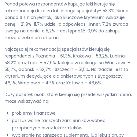
Ponad połowa respondentów kupując leki kieruje się
rekomendacją lekarza lub innego specjalisty- 53,3%. Nieco
ponad ¼ z nich jednak, jako kluczowe kryterium wskazuje
cenę – 21,9%. 11,7% udzieliło odpowiedzi „inne”, 7,2% zwraca
uwagę na opinie, a 5,2% - dostępność. 0,9% do zakupu
może przekonać reklama.
Najczęściej rekomendacją specjalistów kierują się
respondenci z Poznania – 61,3%, Krakowa – 58,2%, Lublina –
58,2% oraz Łodzi – 57,9%. Kolejne w rankingu są Warszawa –
55,2%, Gdańsk – 52,7% i Szczecin – 51,5%. Najrzadziej jest to
kryterium decydujące dla ankietowanych z Bydgoszczy –
48,1%, Wrocławia – 47% oraz Katowic – 46,6%.
Duży odsetek osób, które kierują się przede wszystkim ceną,
może wskazywać na:
problemy finansowe
poszukiwanie tańszych zamienników wobec
przepisanych przez lekarza leków
wybieranie najtańszego suplementu lub leku z grupy