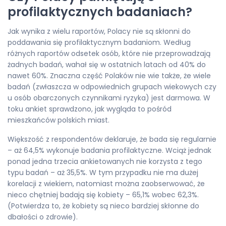
profilaktycznych badaniach?
Jak wynika z wielu raportów, Polacy nie są skłonni do
poddawania się profilaktycznym badaniom. Według
różnych raportów odsetek osób, które nie przeprowadzają
żadnych badań, wahał się w ostatnich latach od 40% do
nawet 60%. Znaczna część Polaków nie wie także, że wiele
badań (zwłaszcza w odpowiednich grupach wiekowych czy
u osób obarczonych czynnikami ryzyka) jest darmowa. W
toku ankiet sprawdzono, jak wygląda to pośród
mieszkańców polskich miast.
Większość z respondentów deklaruje, że bada się regularnie
– aż 64,5% wykonuje badania profilaktyczne. Wciąż jednak
ponad jedna trzecia ankietowanych nie korzysta z tego
typu badań – aż 35,5%. W tym przypadku nie ma dużej
korelacji z wiekiem, natomiast można zaobserwować, że
nieco chętniej badają się kobiety – 65,1% wobec 62,3%.
(Potwierdza to, że kobiety są nieco bardziej skłonne do
dbałości o zdrowie).