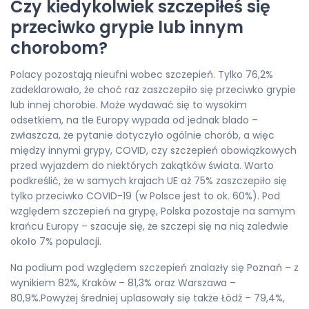
Czy kiedykolwiek szczepiłeś się
przeciwko grypie lub innym
chorobom?
Polacy pozostają nieufni wobec szczepień. Tylko 76,2%
zadeklarowało, że choć raz zaszczepiło się przeciwko grypie
lub innej chorobie. Może wydawać się to wysokim
odsetkiem, na tle Europy wypada od jednak blado –
zwłaszcza, że pytanie dotyczyło ogólnie chorób, a więc
między innymi grypy, COVID, czy szczepień obowiązkowych
przed wyjazdem do niektórych zakątków świata. Warto
podkreślić, że w samych krajach UE aż 75% zaszczepiło się
tylko przeciwko COVID-19 (w Polsce jest to ok. 60%). Pod
względem szczepień na grypę, Polska pozostaje na samym
krańcu Europy – szacuje się, że szczepi się na nią zaledwie
około 7% populacji.
Na podium pod względem szczepień znalazły się Poznań – z
wynikiem 82%, Kraków – 81,3% oraz Warszawa –
80,9%.Powyżej średniej uplasowały się także Łódź – 79,4%,