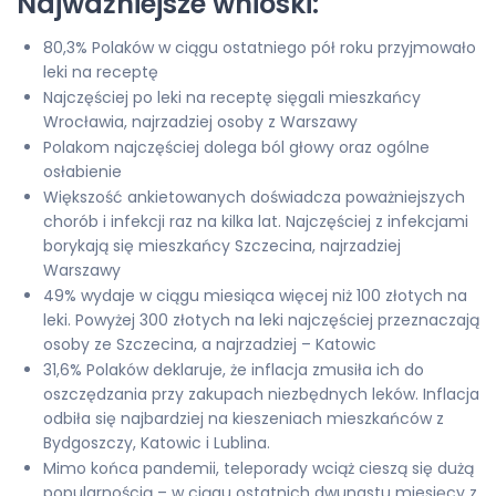
Najważniejsze wnioski:
80,3% Polaków w ciągu ostatniego pół roku przyjmowało
leki na receptę
Najczęściej po leki na receptę sięgali mieszkańcy
Wrocławia, najrzadziej osoby z Warszawy
Polakom najczęściej dolega ból głowy oraz ogólne
osłabienie
Większość ankietowanych doświadcza poważniejszych
chorób i infekcji raz na kilka lat. Najczęściej z infekcjami
borykają się mieszkańcy Szczecina, najrzadziej
Warszawy
49% wydaje w ciągu miesiąca więcej niż 100 złotych na
leki. Powyżej 300 złotych na leki najczęściej przeznaczają
osoby ze Szczecina, a najrzadziej – Katowic
31,6% Polaków deklaruje, że inflacja zmusiła ich do
oszczędzania przy zakupach niezbędnych leków. Inflacja
odbiła się najbardziej na kieszeniach mieszkańców z
Bydgoszczy, Katowic i Lublina.
Mimo końca pandemii, teleporady wciąż cieszą się dużą
popularnością – w ciągu ostatnich dwunastu miesięcy z