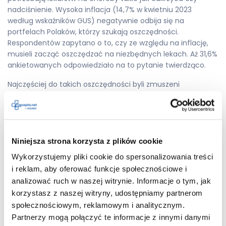
nadciśnienie. Wysoka inflacja (14,7% w kwietniu 2023
według wskaźników GUS) negatywnie odbija się na
portfelach Polaków, którzy szukają oszczędności.
Respondentów zapytano o to, czy ze względu na inflację,
musieli zacząć oszczędzać na niezbędnych lekach. Aż 31,6%
ankietowanych odpowiedziało na to pytanie twierdząco.
Najczęściej do takich oszczędności byli zmuszeni
mieszkańcy Bydgoszczy – 39,2%, Katowic – 38,9% oraz
Lubina – 36,4%. Na kolejnych miejscach znalazły się Poznań
– 32,4%, Wrocław – 31,8% oraz Łódź – 31%. Najrzadziej wydatki
na leki zmniejszyli ankietowani z Krakowa – 28,6%, Szczecina
– 27,9%, Gdańska – 24,7% oraz Warszawy – 22,1%.
Niniejsza strona korzysta z plików cookie
Wykorzystujemy pliki cookie do spersonalizowania treści
Fakt, że niemal 1/3 respondentów nie mogła pozwolić sobie
i reklam, aby oferować funkcje społecznościowe i
na zakup niezbędnych leków, pokazuje, jak mocno inflacja
wpływa na sytuację finansową Polaków. W szczególności
analizować ruch w naszej witrynie. Informacje o tym, jak
dotyczy to osób starszych – wraz z wiekiem rośnie odsetek
korzystasz z naszej witryny, udostępniamy partnerom
osób, które z powodu inflacji cięły wydatki na lekarstwa. O
społecznościowym, reklamowym i analitycznym.
ile wśród osób w wieku 18 – 29 jest to zaledwie 18,1%, o tyle w
Partnerzy mogą połączyć te informacje z innymi danymi
grupie 60 + odsetek ten jest ponad dwa razy większy –