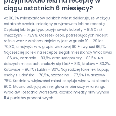
przyjmowało leki na receptę w
ciągu ostatnich 6 miesięcy?
Aż 80,3% mieszkańców polskich miast deklaruje, że w ciągu
ostatnich sześciu miesięcy przyjmowało leki na receptę.
Częściej leki tego typu przyjmowały kobiety – 81,9% niż
mężczyźni – 73,9%. Odsetek osób, potrzebujących recept
rośnie wraz z wiekiem. Najniższy jest w grupie 19 – 29 lat –
70,8%, a najwyższy w grupie wiekowej 60 + i wynosi 86,1%.
Najczęściej po leki na receptę sięgali mieszkańcy Wrocławia
– 86,4%, Poznania – 83,8% oraz Bydgoszczy – 83,5%. Na
dalszych miejscach znalazły się Łódź – 81%, Kraków – 80,2%,
Katowice – 80,1% i Lublin – 80%. Najrzadziej takie leki kupują
osoby z Gdańska – 78,5%, Szczecina – 77,9% i Warszawy –
75%. Średnia w większości miast oscyluje więc w okolicach
80%. Mocno odbijają od niej głównie pierwszy w rankingu
Wrocław i ostatnia Warszawa. Różnica między nimi wynosi
11,4 punktów procentowych.