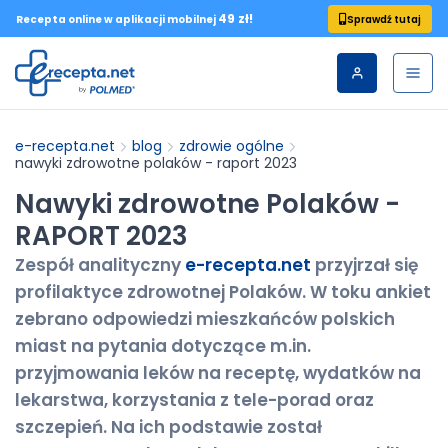
49 zł!
Sprawdź tutaj
Recepta online w aplikacji mobilnej
e-recepta.net
blog
zdrowie ogólne
nawyki zdrowotne polaków - raport 2023
Nawyki zdrowotne Polaków -
RAPORT 2023
Zespół analityczny
e-recepta.net
przyjrzał się
profilaktyce zdrowotnej Polaków. W toku ankiet
zebrano odpowiedzi mieszkańców polskich
miast na pytania dotyczące m.in.
przyjmowania leków na receptę, wydatków na
lekarstwa, korzystania z tele-porad oraz
szczepień. Na ich podstawie został