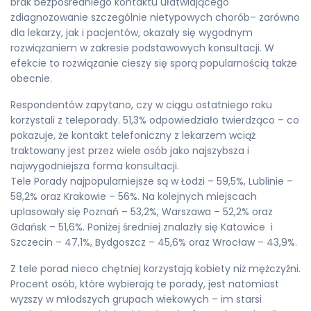
brak bezpośredniego kontaktu ułatwiającego
zdiagnozowanie szczególnie nietypowych chorób– zarówno
dla lekarzy, jak i pacjentów, okazały się wygodnym
rozwiązaniem w zakresie podstawowych konsultacji. W
efekcie to rozwiązanie cieszy się sporą popularnością także
obecnie.
Respondentów zapytano, czy w ciągu ostatniego roku
korzystali z teleporady. 51,3% odpowiedziało twierdząco – co
pokazuje, że kontakt telefoniczny z lekarzem wciąż
traktowany jest przez wiele osób jako najszybsza i
najwygodniejsza forma konsultacji.
Tele Porady najpopularniejsze są w Łodzi – 59,5%, Lublinie –
58,2% oraz Krakowie – 56%. Na kolejnych miejscach
uplasowały się Poznań – 53,2%, Warszawa – 52,2% oraz
Gdańsk – 51,6%. Poniżej średniej znalazły się Katowice i
Szczecin – 47,1%, Bydgoszcz – 45,6% oraz Wrocław – 43,9%.
Z tele porad nieco chętniej korzystają kobiety niż mężczyźni.
Procent osób, które wybierają te porady, jest natomiast
wyższy w młodszych grupach wiekowych – im starsi