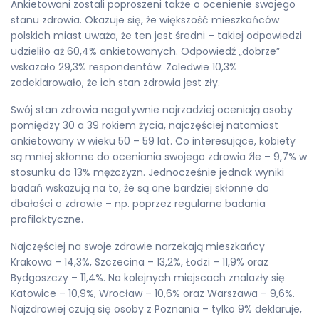
Ankietowani zostali poproszeni także o ocenienie swojego
stanu zdrowia. Okazuje się, że większość mieszkańców
polskich miast uważa, że ten jest średni – takiej odpowiedzi
udzieliło aż 60,4% ankietowanych. Odpowiedź „dobrze”
wskazało 29,3% respondentów. Zaledwie 10,3%
zadeklarowało, że ich stan zdrowia jest zły.
Swój stan zdrowia negatywnie najrzadziej oceniają osoby
pomiędzy 30 a 39 rokiem życia, najczęściej natomiast
ankietowany w wieku 50 – 59 lat. Co interesujące, kobiety
są mniej skłonne do oceniania swojego zdrowia źle – 9,7% w
stosunku do 13% mężczyzn. Jednocześnie jednak wyniki
badań wskazują na to, że są one bardziej skłonne do
dbałości o zdrowie – np. poprzez regularne badania
profilaktyczne.
Najczęściej na swoje zdrowie narzekają mieszkańcy
Krakowa – 14,3%, Szczecina – 13,2%, Łodzi – 11,9% oraz
Bydgoszczy – 11,4%. Na kolejnych miejscach znalazły się
Katowice – 10,9%, Wrocław – 10,6% oraz Warszawa – 9,6%.
Najzdrowiej czują się osoby z Poznania – tylko 9% deklaruje,