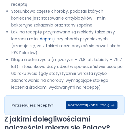
receptę
Stosunkowo częste choroby, podczas których
konieczne jest stosowanie antybiotyków – m.in.
bakteryjne zakażenia oraz stany zapalne
Leki na receptę przyjmowane są niekiedy także przy
leczeniu m.in.
depresji
czy chorób psychicznych
(szacuje się, że z takimi może borykać się nawet około
10% Polaków)
Długa średnia życia (mężczyzn – 71,8 lat, kobiety – 79,7
lat) i stosunkowo duży udział w społeczeństwie osób po
60 roku życia (gdy statystycznie wzrasta ryzyko
zachorowania na choroby, wymagające stałego
leczenia środkami wydawanymi na receptę).
Rozpocznij konsultację
Potrzebujesz recepty?
Z jakimi dolegliwościami
najczęściej mierzą się Polacy?