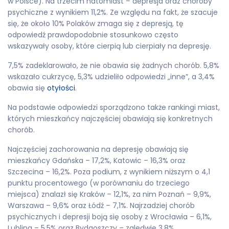
w Polsce). Na trzecim natomiast – depresja oraz choroby
psychiczne z wynikiem 11,2%. Ze względu na fakt, że szacuje
się, że około 10% Polaków zmaga się z depresją, tę
odpowiedź prawdopodobnie stosunkowo często
wskazywały osoby, które cierpią lub cierpiały na depresję.
7,5% zadeklarowało, że nie obawia się żadnych chorób. 5,8%
wskazało cukrzycę, 5,3% udzieliło odpowiedzi „inne”, a 3,4%
obawia się
otyłości
.
Na podstawie odpowiedzi sporządzono także rankingi miast,
których mieszkańcy najczęściej obawiają się konkretnych
chorób.
Najczęściej zachorowania na depresję obawiają się
mieszkańcy Gdańska – 17,2%, Katowic – 16,3% oraz
Szczecina – 16,2%. Poza podium, z wynikiem niższym o 4,1
punktu procentowego (w porównaniu do trzeciego
miejsca) znalazł się Kraków – 12,1%, za nim Poznań – 9,9%,
Warszawa – 9,6% oraz Łódź – 7,1%. Najrzadziej chorób
psychicznych i depresji boją się osoby z Wrocławia – 6,1%,
Lublina – 5,5% oraz Bydgoszczy – zaledwie 3,8%.