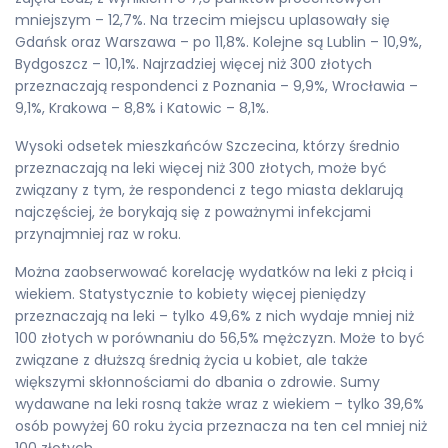
mniejszym – 12,7%. Na trzecim miejscu uplasowały się
Gdańsk oraz Warszawa – po 11,8%. Kolejne są Lublin – 10,9%,
Bydgoszcz – 10,1%. Najrzadziej więcej niż 300 złotych
przeznaczają respondenci z Poznania – 9,9%, Wrocławia –
9,1%, Krakowa – 8,8% i Katowic – 8,1%.
Wysoki odsetek mieszkańców Szczecina, którzy średnio
przeznaczają na leki więcej niż 300 złotych, może być
związany z tym, że respondenci z tego miasta deklarują
najczęściej, że borykają się z poważnymi infekcjami
przynajmniej raz w roku.
Można zaobserwować korelację wydatków na leki z płcią i
wiekiem. Statystycznie to kobiety więcej pieniędzy
przeznaczają na leki – tylko 49,6% z nich wydaje mniej niż
100 złotych w porównaniu do 56,5% mężczyzn. Może to być
związane z dłuższą średnią życia u kobiet, ale także
większymi skłonnościami do dbania o zdrowie. Sumy
wydawane na leki rosną także wraz z wiekiem – tylko 39,6%
osób powyżej 60 roku życia przeznacza na ten cel mniej niż