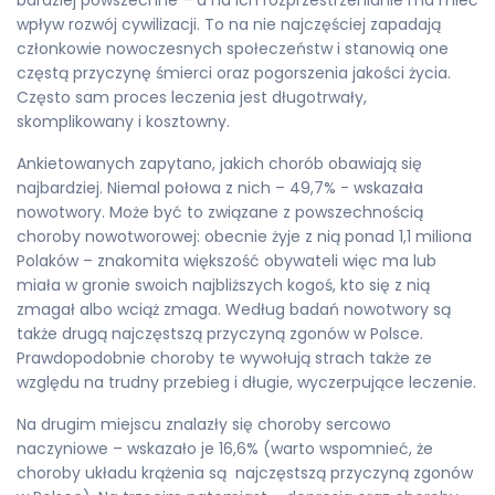
wpływ rozwój cywilizacji. To na nie najczęściej zapadają
członkowie nowoczesnych społeczeństw i stanowią one
częstą przyczynę śmierci oraz pogorszenia jakości życia.
Często sam proces leczenia jest długotrwały,
skomplikowany i kosztowny.
Ankietowanych zapytano, jakich chorób obawiają się
najbardziej. Niemal połowa z nich – 49,7% - wskazała
nowotwory. Może być to związane z powszechnością
choroby nowotworowej: obecnie żyje z nią ponad 1,1 miliona
Polaków – znakomita większość obywateli więc ma lub
miała w gronie swoich najbliższych kogoś, kto się z nią
zmagał albo wciąż zmaga. Według badań nowotwory są
także drugą najczęstszą przyczyną zgonów w Polsce.
Prawdopodobnie choroby te wywołują strach także ze
względu na trudny przebieg i długie, wyczerpujące leczenie.
Na drugim miejscu znalazły się choroby sercowo
naczyniowe – wskazało je 16,6% (warto wspomnieć, że
choroby układu krążenia są najczęstszą przyczyną zgonów