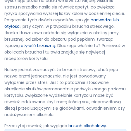
wysokiego poziomu cukru we krwi. Co więcej, wskutek
stresu nierzadko nasila się również apetyt, co zwiększa
ryzyko spożywania wyższej liczby kalorii w codziennej diecie.
Połączenie tych dwóch czynników sprzyja
nadwadze lub
otyłości
, przy czym, w przypadku brzucha stresowego,
tkanka tłuszczowa odkłada się wyłącznie w okolicy jamy
brzusznej, od żeber do obszaru pod pępkiem, tworząc
typową
otyłość brzuszną
. Dlaczego właśnie tu? Ponieważ w
okolicach brzucha i tułowia znajduje się najwięcej
receptorów kortyzolu.
Należy jednak zaznaczyć, że brzuch stresowy, choć jego
nazwa brzmi jednoznacznie, nie jest powodowany
wyłącznie przez stres. Jest to potocznie stosowane
określenie skutków permanentnie podwyższonego poziomu
kortyzolu. Zwiększone wydzielanie kortyzolu może być
również indukowane zbyt małą ilością snu, nieprawidłową
dietą i przedłużającymi się głodówkami, odwodnieniem czy
nadużywaniem alkoholu.
Przeczytaj również, jak wygląda
brzuch alkoholowy
.