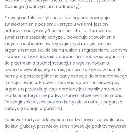
Addisona (niedoczynność kory nadnerczy) czy zespół
Cushinga (nadczynność nadnerczy).
Z uwagi na fakt, że sytuacje stresogenne powodują
zwielokrotnienie poziomu kortyzolu we krwi, jest on
potocznie nazywany ‘hormonem stresu’. Samoistne
zwiększenie stężenia kortyzolu powoduje spowolnienie
innych mechanizmów fizjologicznych, dzięki czemu
organizm może skupić się na walce z zagrożeniem. Jednym
słowem kortyzol, łącznie z adrenaliną, mobilizuje organizm
do przetrwania trudnej sytuacji. Po wyeliminowaniu
czynnika wywołującego stres, poziom kortyzolu wraca do
normy, a poszczególne narządy wracają do standardowego
funkcjonowania. Problem zaczyna się w momencie, gdy
organizm przez długi czas narażony jest na silny stres, co
skutkuje notorycznie podwyższonym stężeniem hormonu.
Patologicznie wysoki poziom kortyzolu w ustroju pogarsza
kondycję całego organizmu.
Ponieważ kortyzol odpowiada między innymi za uwalnianie
do krwi glukozy, przewlekły stres powoduje podtrzymywanie