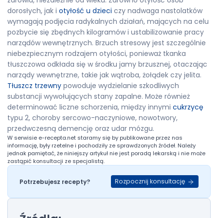
zdrowia, niezależnie od wieku. Zarówno otyłość osób
dorosłych, jak i
otyłość u dzieci
czy nadwaga nastolatków
wymagają podjęcia radykalnych działań, mających na celu
pozbycie się zbędnych kilogramów i ustabilizowanie pracy
narządów wewnętrznych. Brzuch stresowy jest szczególnie
niebezpiecznym rodzajem otyłości, ponieważ tkanka
tłuszczowa odkłada się w środku jamy brzusznej, otaczając
narządy wewnętrzne, takie jak wątroba, żołądek czy jelita.
Tłuszcz trzewny
powoduje wydzielanie szkodliwych
substancji wywołujących stany zapalne. Może również
determinować liczne schorzenia, między innymi
cukrzycę
typu 2, choroby sercowo-naczyniowe, nowotwory,
przedwczesną demencję oraz udar mózgu.
W serwisie
e-recepta.net
staramy się by publikowane przez nas
informację, były rzetelne i pochodziły ze sprawdzonych źródeł. Należy
jednak pamiętać, że niniejszy artykuł nie jest poradą lekarską i nie może
zastąpić konsultacji ze specjalistą.
Rozpocznij konsultację
Potrzebujesz recepty?