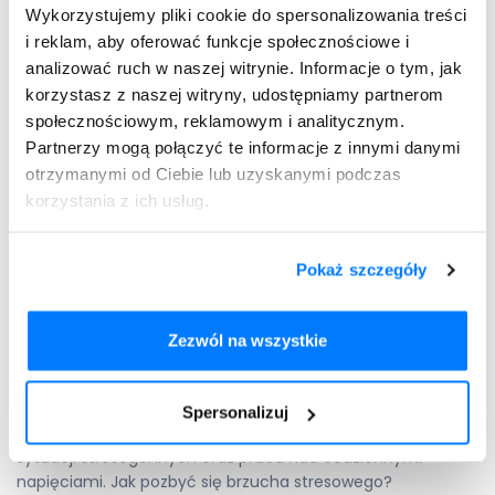
uczucie ściśnięcia żołądka,
Wykorzystujemy pliki cookie do spersonalizowania treści
nudności,
i reklam, aby oferować funkcje społecznościowe i
nerwobóle.
analizować ruch w naszej witrynie. Informacje o tym, jak
korzystasz z naszej witryny, udostępniamy partnerom
społecznościowym, reklamowym i analitycznym.
Rozpocznij konsultację
Potrzebujesz recepty?
Partnerzy mogą połączyć te informacje z innymi danymi
otrzymanymi od Ciebie lub uzyskanymi podczas
Jak pozbyć się brzucha
korzystania z ich usług.
stresowego?
W jaki sposób pozbyć się nadmiaru szkodliwej tkanki
Pokaż szczegóły
tłuszczowej z obszaru jamy brzusznej? W profilaktyce
brzucha stresowego rekomenduje się wprowadzenie
ogólnie przyjętych norm zdrowego żywienia. Istotna jest
Zezwól na wszystkie
również regularna aktywność fizyczna, która pomoże spalić
nadprogramowy tłuszcz, a jednocześnie wzmocni mięśnie i
ujędrni skórę. W skutecznej redukcji brzucha stresowego
Spersonalizuj
ważna jest także odpowiednia ilość snu, wyeliminowanie
sytuacji stresogennych oraz praca nad codziennymi
napięciami. Jak pozbyć się brzucha stresowego?