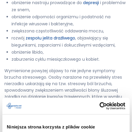
obniżenie nastroju prowadzące do
depresji
i problemów
ze snem,
obniżenie odporności organizmu i podatność na
infekcje wirusowe i bakteryjne,
zwiększona częstotliwość oddawania moczu,
rozwój
zespołu jelita drażliwego
, objawiający się
biegunkami, zaparciami i dokuczliwymi wzdęciami,
obniżenie libido,
zaburzenia cyklu miesiączkowego u kobiet.
Wymienione powyżej objawy to nie jedyne symptomy
brzucha stresowego. Osoby narażone na przewlekły stres
nierzadko uskarżają się na tzw. stresowy ból brzucha,
spowodowany zwiększeniem wrażliwości błony śluzowej
żołądka na działanie kwasów trawiennych, które w wyniku
działania hormonów stresu wydzielane są w większej ilości.
Typowe objawy stresowego bólu brzucha to między innymi:
biegunka,
Niniejsza strona korzysta z plików cookie
charakterystycznie ssanie w żołądku,