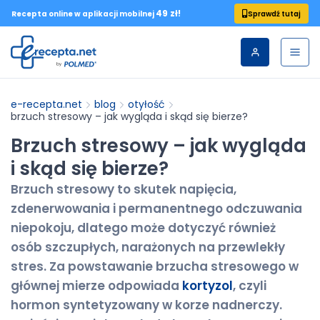
49 zł!
Sprawdź tutaj
Recepta online w aplikacji mobilnej
e-recepta.net
blog
otyłość
brzuch stresowy – jak wygląda i skąd się bierze?
Brzuch stresowy – jak wygląda
i skąd się bierze?
Brzuch stresowy to skutek napięcia,
zdenerwowania i permanentnego odczuwania
niepokoju, dlatego może dotyczyć również
osób szczupłych, narażonych na przewlekły
stres. Za powstawanie brzucha stresowego w
głównej mierze odpowiada
kortyzol
, czyli
hormon syntetyzowany w korze nadnerczy.