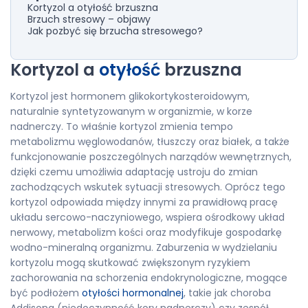
Kortyzol a otyłość brzuszna
Brzuch stresowy – objawy
Jak pozbyć się brzucha stresowego?
Kortyzol a
otyłość
brzuszna
Kortyzol jest hormonem glikokortykosteroidowym,
naturalnie syntetyzowanym w organizmie, w korze
nadnerczy. To właśnie kortyzol zmienia tempo
metabolizmu węglowodanów, tłuszczy oraz białek, a także
funkcjonowanie poszczególnych narządów wewnętrznych,
dzięki czemu umożliwia adaptację ustroju do zmian
zachodzących wskutek sytuacji stresowych. Oprócz tego
kortyzol odpowiada między innymi za prawidłową pracę
układu sercowo-naczyniowego, wspiera ośrodkowy układ
nerwowy, metabolizm kości oraz modyfikuje gospodarkę
wodno-mineralną organizmu. Zaburzenia w wydzielaniu
kortyzolu mogą skutkować zwiększonym ryzykiem
zachorowania na schorzenia endokrynologiczne, mogące
być podłożem
otyłości hormonalnej
, takie jak choroba