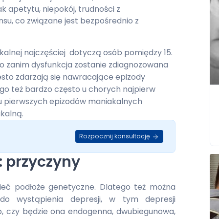
ak apetytu, niepokój, trudności z
su, co związane jest bezpośrednio z
kalnej najczęściej dotyczą osób pomiędzy 15.
sto zanim dysfunkcja zostanie zdiagnozowana
sto zdarzają się nawracające epizody
go też bardzo często u chorych najpierw
niu pierwszych epizodów maniakalnych
kalną.
Rozpocznij konsultację
 przyczyny
ieć podłoże genetyczne. Dlatego też można
 do wystąpienia depresji, w tym depresji
to, czy będzie ona endogenna, dwubiegunowa,