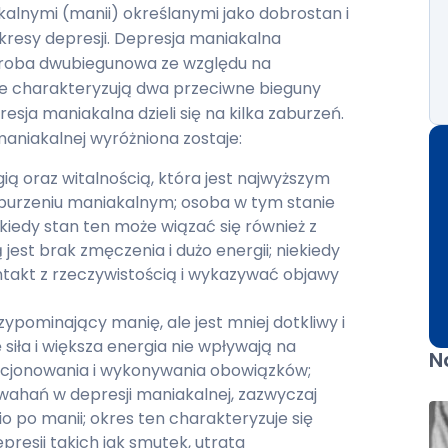
lnymi (manii) określanymi jako dobrostan i
resy depresji. Depresja maniakalna
horoba dwubiegunowa ze względu na
re charakteryzują dwa przeciwne bieguny
sja maniakalna dzieli się na kilka zaburzeń.
aniakalnej wyróżniona zostaje:
ą oraz witalnością, która jest najwyższym
urzeniu maniakalnym; osoba w tym stanie
iekiedy stan ten może wiązać się również z
jest brak zmęczenia i dużo energii; niekiedy
takt z rzeczywistością i wykazywać objawy
ypominający manię, ale jest mniej dotkliwy i
 siła i większa energia nie wpływają na
N
kcjonowania i wykonywania obowiązków;
ahań w depresji maniakalnej, zazwyczaj
o po manii; okres ten charakteryzuje się
sji takich jak smutek, utrata