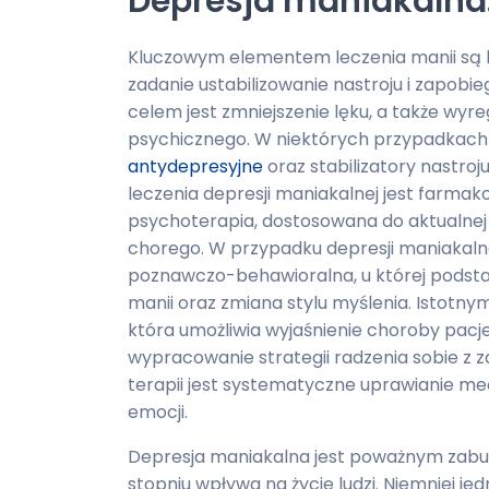
Depresja maniakalna:
Kluczowym elementem leczenia manii są l
zadanie ustabilizowanie nastroju i zapob
celem jest zmniejszenie lęku, a także wyr
psychicznego. W niektórych przypadkach
antydepresyjne
oraz stabilizatory nastroj
leczenia depresji maniakalnej jest farmak
psychoterapia, dostosowana do aktualnej
chorego. W przypadku depresji maniakalne
poznawczo-behawioralna, u której podsta
manii oraz zmiana stylu myślenia. Istotn
która umożliwia wyjaśnienie choroby pacje
wypracowanie strategii radzenia sobie 
terapii jest systematyczne uprawianie me
emocji.
Depresja maniakalna jest poważnym zab
stopniu wpływa na życie ludzi. Niemniej j