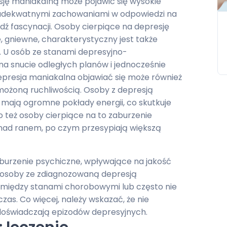
sję maniakalną może pojawić się wysokie
eadekwatnymi zachowaniami w odpowiedzi na
ź fascynacji. Osoby cierpiące na depresję
, gniewne, charakterystyczny jest także
i. U osób ze stanami depresyjno-
 snucie odległych planów i jednocześnie
epresja maniakalna objawiać się może również
możoną ruchliwością. Osoby z depresją
 mają ogromne pokłady energii, co skutkuje
o też osoby cierpiące na to zaburzenie
 nad ranem, po czym przesypiają większą
urzenie psychiczne, wpływające na jakość
że osoby ze zdiagnozowaną depresją
 między stanami chorobowymi lub często nie
as. Co więcej, należy wskazać, że nie
doświadczają epizodów depresyjnych.