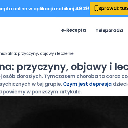
49 zł!
Sprawdź tut
epta online w aplikacji mobilnej
e-Recepta
Teleporada
iakalna: przyczyny, objawy i leczenie
a: przyczyny, objawy i le
ej osób dorosłych. Tymczasem choroba ta coraz częś
sychicznych w tej grupie.
Czym jest depresja
dzieci
 odpowiemy w poniższym artykule.