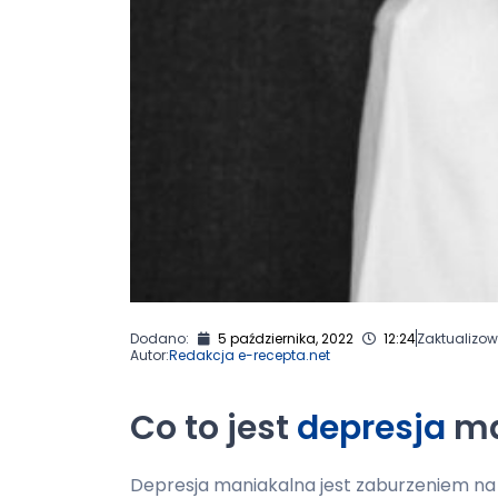
Dodano:
5 października, 2022
12:24
Zaktualizo
Autor:
Redakcja e-recepta.net
Co to jest
depresja
ma
Depresja maniakalna jest zaburzeniem na 