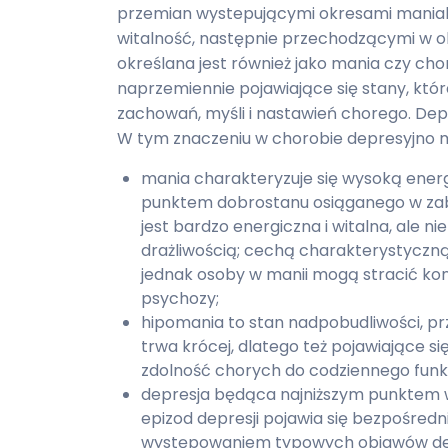
przemian wystepującymi okresami maniaka
witalność, następnie przechodzącymi w ok
określana jest również jako mania czy c
naprzemiennie pojawiające się stany, któ
zachowań, myśli i nastawień chorego. Depre
W tym znaczeniu w chorobie depresyjno m
mania charakteryzuje się wysoką energi
punktem dobrostanu osiąganego w zab
jest bardzo energiczna i witalna, ale n
drażliwością; cechą charakterystyczną 
jednak osoby w manii mogą stracić kon
psychozy;
hipomania to stan nadpobudliwości, prz
trwa krócej, dlatego też pojawiające się
zdolność chorych do codziennego fun
depresja będąca najniższym punktem w
epizod depresji pojawia się bezpośredni
występowaniem typowych objawów depre