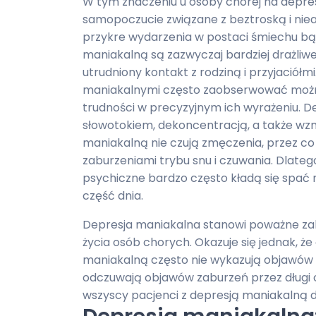
W tym znaczeniu u osoby chorej na depre
samopoczucie związane z beztroską i ni
przykre wydarzenia w postaci śmiechu bąd
maniakalną są zazwyczaj bardziej drażliwe
utrudniony kontakt z rodziną i przyjaciółm
maniakalnymi często zaobserwować można
trudności w precyzyjnym ich wyrażeniu. D
słowotokiem, dekoncentracją, a także wz
maniakalną nie czują zmęczenia, przez co
zaburzeniami trybu snu i czuwania. Dlateg
psychiczne bardzo często kładą się spać
część dnia.
Depresja maniakalna stanowi poważne zab
życia osób chorych. Okazuje się jednak, 
maniakalną często nie wykazują objawów
odczuwają objawów zaburzeń przez długi cz
wszyscy pacjenci z depresją maniakalną 