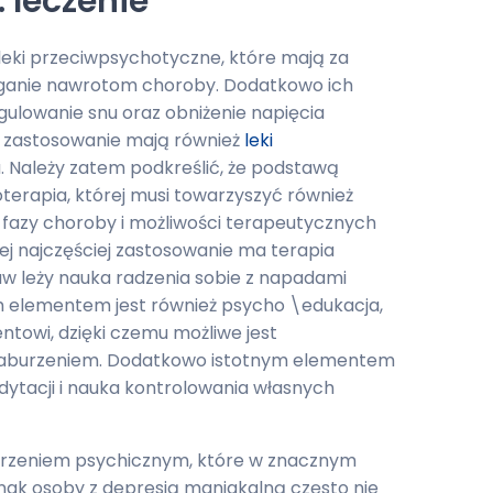
 leczenie
eki przeciwpsychotyczne, które mają za
ieganie nawrotom choroby. Dodatkowo ich
egulowanie snu oraz obniżenie napięcia
 zastosowanie mają również
leki
u. Należy zatem podkreślić, że podstawą
oterapia, której musi towarzyszyć również
 fazy choroby i możliwości terapeutycznych
j najczęściej zastosowanie ma terapia
w leży nauka radzenia sobie z napadami
ym elementem jest również psycho \edukacja,
ntowi, dzięki czemu możliwe jest
z zaburzeniem. Dodatkowo istotnym elementem
dytacji i nauka kontrolowania własnych
urzeniem psychicznym, które w znacznym
ednak osoby z depresją maniakalną często nie