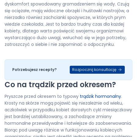
dyskomfort spowodowany gromadzeniem się wody. Czują
się ociężałe, mają widoczne obrzęki i huśtawki nastrojów, a
nierzadko również zachcianki spożywcze, w których prym
wiedzie czekolada. Jest to bardzo trudny czas dla każdej
kobiety, dlatego warto poświęcić swojemu organizmowi
wystarczająco dużo uwagi, wsłuchać się w jego potrzeby,
zatroszczyć o siebie i nie zapominać o odpoczynku.
Rozpocznij konsultację
Potrzebujesz recepty?
Co na trądzik przed okresem?
Pryszcze przed okresem to typowy
trądzik hormonalny
.
Krosty na skórze mogą pojawić się niezależnie od wieku,
aczkolwiek w przypadku kobiet dorosłych cykl miesiączkowy
jest bardziej ustabilizowany, a zachodzące zmiany
hormonalne przewidywalne i łatwiejsze do zaobserwowania.
Biorąc pod uwagę różnice w funkcjonowaniu kobiecych
organizmów, ciężko jest określić jedną receptę na problemy