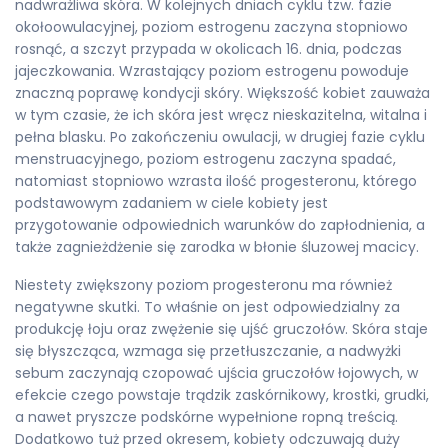
nadwrażliwa skóra. W kolejnych dniach cyklu tzw. fazie
okołoowulacyjnej, poziom estrogenu zaczyna stopniowo
rosnąć, a szczyt przypada w okolicach 16. dnia, podczas
jajeczkowania. Wzrastający poziom estrogenu powoduje
znaczną poprawę kondycji skóry. Większość kobiet zauważa
w tym czasie, że ich skóra jest wręcz nieskazitelna, witalna i
pełna blasku. Po zakończeniu owulacji, w drugiej fazie cyklu
menstruacyjnego, poziom estrogenu zaczyna spadać,
natomiast stopniowo wzrasta ilość progesteronu, którego
podstawowym zadaniem w ciele kobiety jest
przygotowanie odpowiednich warunków do zapłodnienia, a
także zagnieżdżenie się zarodka w błonie śluzowej macicy.
Niestety zwiększony poziom progesteronu ma również
negatywne skutki. To właśnie on jest odpowiedzialny za
produkcję łoju oraz zwężenie się ujść gruczołów. Skóra staje
się błyszcząca, wzmaga się przetłuszczanie, a nadwyżki
sebum zaczynają czopować ujścia gruczołów łojowych, w
efekcie czego powstaje trądzik zaskórnikowy, krostki, grudki,
a nawet pryszcze podskórne wypełnione ropną treścią.
Dodatkowo tuż przed okresem, kobiety odczuwają duży