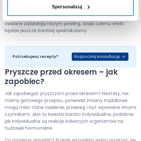
soku z cytryny, łyżkę jogurtu naturalnego i łyżeczkę miodu.
Spersonalizuj
Po 15-20 minutach z odżywczym kompresem zmyj go
letnią wodą, przy okazji uważnie masując skórę. Płatki
owsiane zadziałają niczym peeling, dzięki czemu efekt
będzie jeszcze bardziej spektakularny.
Rozpocznij konsultację
Potrzebujesz recepty?
Pryszcze przed okresem – jak
zapobiec?
Jak zapobiegać pryszczom przed okresem? Niestety, nie
mamy gotowego przepisu, ponieważ zmiany trądzikowe
mogą mieć różne nasilenie, przebieg i być wywołane innymi
czynnikami. Jest to kwestia bardzo indywidualna, podobnie
jak indywidualne są reakcje kobiecych organizmów na
huśtawki hormonalne.
Co możemy doradzić? Przede wszystkim warto przyjrzeć się