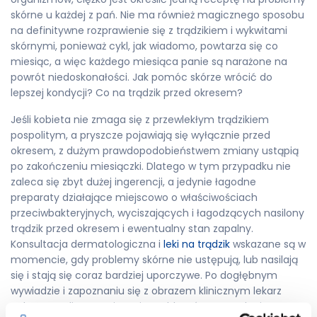
skórne u każdej z pań. Nie ma również magicznego sposobu
na definitywne rozprawienie się z trądzikiem i wykwitami
skórnymi, ponieważ cykl, jak wiadomo, powtarza się co
miesiąc, a więc każdego miesiąca panie są narażone na
powrót niedoskonałości. Jak pomóc skórze wrócić do
lepszej kondycji? Co na trądzik przed okresem?
Jeśli kobieta nie zmaga się z przewlekłym trądzikiem
pospolitym, a pryszcze pojawiają się wyłącznie przed
okresem, z dużym prawdopodobieństwem zmiany ustąpią
po zakończeniu miesiączki. Dlatego w tym przypadku nie
zaleca się zbyt dużej ingerencji, a jedynie łagodne
preparaty działające miejscowo o właściwościach
przeciwbakteryjnych, wyciszających i łagodzących nasilony
trądzik przed okresem i ewentualny stan zapalny.
Konsultacja dermatologiczna i
leki na trądzik
wskazane są w
momencie, gdy problemy skórne nie ustępują, lub nasilają
się i stają się coraz bardziej uporczywe. Po dogłębnym
wywiadzie i zapoznaniu się z obrazem klinicznym lekarz
wskaże możliwe rozwiązania problemów oraz zaleci