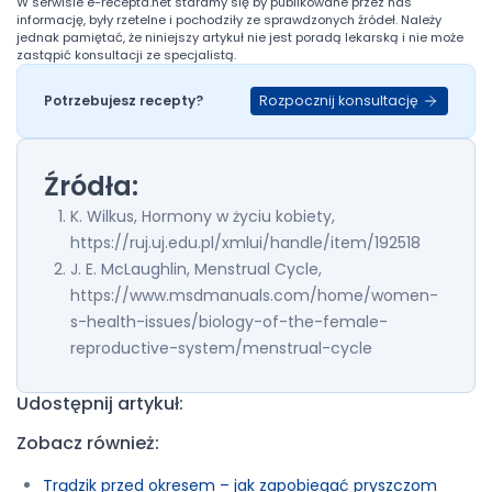
W serwisie
e-recepta.net
staramy się by publikowane przez nas
informację, były rzetelne i pochodziły ze sprawdzonych źródeł. Należy
jednak pamiętać, że niniejszy artykuł nie jest poradą lekarską i nie może
zastąpić konsultacji ze specjalistą.
Rozpocznij konsultację
Potrzebujesz recepty?
Źródła:
K. Wilkus, Hormony w życiu kobiety,
https://ruj.uj.edu.pl/xmlui/handle/item/192518
J. E. McLaughlin, Menstrual Cycle,
https://www.msdmanuals.com/home/women-
s-health-issues/biology-of-the-female-
reproductive-system/menstrual-cycle
Udostępnij artykuł:
Zobacz również:
Trądzik przed okresem – jak zapobiegać pryszczom