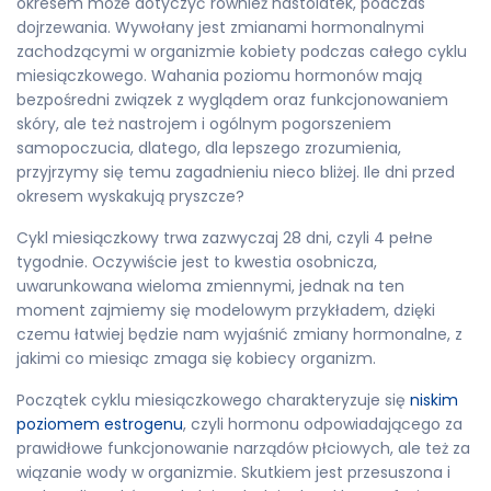
okresem może dotyczyć również nastolatek, podczas
dojrzewania. Wywołany jest zmianami hormonalnymi
zachodzącymi w organizmie kobiety podczas całego cyklu
miesiączkowego. Wahania poziomu hormonów mają
bezpośredni związek z wyglądem oraz funkcjonowaniem
skóry, ale też nastrojem i ogólnym pogorszeniem
samopoczucia, dlatego, dla lepszego zrozumienia,
przyjrzymy się temu zagadnieniu nieco bliżej. Ile dni przed
okresem wyskakują pryszcze?
Cykl miesiączkowy trwa zazwyczaj 28 dni, czyli 4 pełne
tygodnie. Oczywiście jest to kwestia osobnicza,
uwarunkowana wieloma zmiennymi, jednak na ten
moment zajmiemy się modelowym przykładem, dzięki
czemu łatwiej będzie nam wyjaśnić zmiany hormonalne, z
jakimi co miesiąc zmaga się kobiecy organizm.
Początek cyklu miesiączkowego charakteryzuje się
niskim
poziomem estrogenu
, czyli hormonu odpowiadającego za
prawidłowe funkcjonowanie narządów płciowych, ale też za
wiązanie wody w organizmie. Skutkiem jest przesuszona i