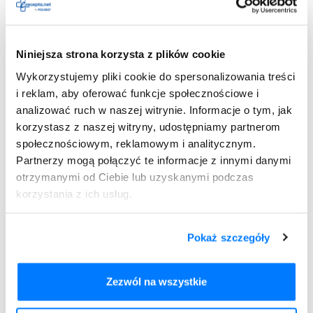
specjalistyczną ścieżkę farmakologiczną.
W miejscowym leczeniu krostek i pryszczy polecamy
preparaty antybakteryjne, np. popularną i łatwo dostępną w
Niniejsza strona korzysta z plików cookie
aptece maść cynkową. Pielęgnacja cery trądzikowej to
Wykorzystujemy pliki cookie do spersonalizowania treści
również delikatne złuszczanie martwego naskórka za
pomocą peelingu. Wybór produktów złuszczających jest
i reklam, aby oferować funkcje społecznościowe i
bardzo duży, jednak sugerujemy, by w przypadku zmian
analizować ruch w naszej witrynie. Informacje o tym, jak
skórnych objętych stanem zapalnym, wybierać spośród
korzystasz z naszej witryny, udostępniamy partnerom
preparatów enzymatycznych, czyli bez drobinek
społecznościowym, reklamowym i analitycznym.
mechanicznie ścierających. Te, choć są bardziej skuteczne,
Partnerzy mogą połączyć te informacje z innymi danymi
a efekt szybszy, to mogą przyczynić się do podrażnienia,
otrzymanymi od Ciebie lub uzyskanymi podczas
rozniesienia zmian i nadkażenia zmian trądzikowych.
korzystania z ich usług.
Efektywnym działaniem wyciszającym charakteryzuje się
również olejek z drzewa herbacianego, który należy
Pokaż szczegóły
aplikować bezpośrednio na krostę. Ciekawą opcją jest także
domowy peeling-maska o działaniu nawilżającym,
regenerującym i delikatnie złuszczającym, przygotowany z
Zezwól na wszystkie
produktów, które z pewnością znajdziesz w swojej kuchni.
Wystarczy wymieszać łyżkę płatków owsianych, łyżeczkę