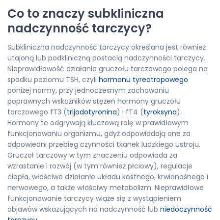
Co to znaczy subkliniczna
nadczynność tarczycy?
Subkliniczna nadczynność tarczycy określana jest również
utajoną lub podkliniczną postacią nadczynności tarczycy.
Nieprawidłowość działania gruczołu tarczowego polega na
spadku poziomu TSH, czyli
hormonu tyreotropowego
poniżej normy, przy jednoczesnym zachowaniu
poprawnych wskaźników stężeń hormony gruczołu
tarczowego fT3 (
trijodotyronina
) i fT4 (
tyroksyna
).
Hormony te odgrywają kluczową rolę w prawidłowym
funkcjonowaniu organizmu, gdyż odpowiadają one za
odpowiedni przebieg czynności tkanek ludzkiego ustroju.
Gruczoł tarczowy w tym znaczeniu odpowiada za
wzrastanie i rozwój (w tym również płciowy), regulacje
ciepła, właściwe działanie układu kostnego, krwionośnego i
nerwowego, a także właściwy metabolizm. Nieprawidłowe
funkcjonowanie tarczycy wiąże się z wystąpieniem
objawów wskazujących na nadczynność lub
niedoczynność
tarczycy
.