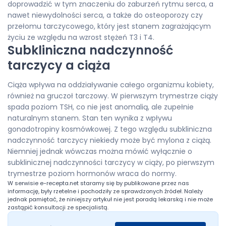
doprowadzić w tym znaczeniu do zaburzeń rytmu serca, a
nawet niewydolności serca, a także do osteoporozy czy
przełomu tarczycowego, który jest stanem zagrażającym
życiu ze względu na wzrost stężeń T3 i T4.
Subkliniczna nadczynność
tarczycy a ciąża
Ciąża wpływa na oddziaływanie całego organizmu kobiety,
również na gruczoł tarczowy. W pierwszym trymestrze ciąży
spada poziom TSH, co nie jest anomalią, ale zupełnie
naturalnym stanem. Stan ten wynika z wpływu
gonadotropiny kosmówkowej. Z tego względu subkliniczna
nadczynność tarczycy niekiedy może być mylona z ciążą.
Niemniej jednak wówczas można mówić wyłącznie o
subklinicznej nadczynności tarczycy w ciąży, po pierwszym
trymestrze poziom hormonów wraca do normy.
W serwisie
e-recepta.net
staramy się by publikowane przez nas
informację, były rzetelne i pochodziły ze sprawdzonych źródeł. Należy
jednak pamiętać, że niniejszy artykuł nie jest poradą lekarską i nie może
zastąpić konsultacji ze specjalistą.