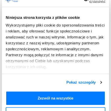
Leczenie subklinicznej
nadczynności tarczycy
Niniejsza strona korzysta z plików cookie
Wykorzystujemy pliki cookie do spersonalizowania treści
Wdrożenie leczenia podklinicznej nadczynności tarczycy
i reklam, aby oferować funkcje społecznościowe i
poprzedzone jest postawieniem diagnozy. Celem
analizować ruch w naszej witrynie. Informacje o tym, jak
rozpoznania schorzenia przeprowadzane jest w odstępach
korzystasz z naszej witryny, udostępniamy partnerom
kilku tygodni badanie krwi, w którym stwierdza się obniżone
społecznościowym, reklamowym i analitycznym.
stężenie TSH. Dodatkowo konieczne jest oznaczenie
tyroksyny wolnej, czyli fT4, trijodotyroniny wolnej (fT3), a
Partnerzy mogą połączyć te informacje z innymi danymi
także przeciwciał przeciwko peroksydazie tarczycowej
otrzymanymi od Ciebie lub uzyskanymi podczas
(aTPO). Diagnoza potwierdzana jest, kiedy badania krwi
korzystania z ich usług.
wykażą dodatkowo obniżenie stężenia cholesterolu, wzrost
aktywności enzymów wątrobowych oraz mięśniowych, a
także podwyższenie stężenia globuliny wiążącej hormony
Pokaż szczegóły
płciowe. Istotne jest również wykluczenie innych przyczyn
obniżonego TSH, który może występować przy zespole
Zezwól na wszystkie
pozatarczycowym czy nieprawidłowym funkcjonowaniu
przysadki mózgowej.