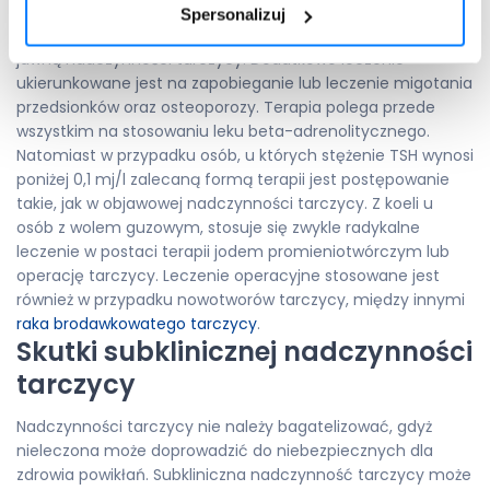
Leczenie utajonej nadczynności tarczycy ma na celu
Spersonalizuj
zapobieganie rozwojowi choroby w postać
jawną nadczynności tarczycy. Dodatkowo leczenie
ukierunkowane jest na zapobieganie lub leczenie migotania
przedsionków oraz osteoporozy. Terapia polega przede
wszystkim na stosowaniu leku beta-adrenolitycznego.
Natomiast w przypadku osób, u których stężenie TSH wynosi
poniżej 0,1 mj/l zalecaną formą terapii jest postępowanie
takie, jak w objawowej nadczynności tarczycy. Z koeli u
osób z wolem guzowym, stosuje się zwykle radykalne
leczenie w postaci terapii jodem promieniotwórczym lub
operację tarczycy. Leczenie operacyjne stosowane jest
również w przypadku nowotworów tarczycy, między innymi
raka brodawkowatego tarczycy
.
Skutki subklinicznej nadczynności
tarczycy
Nadczynności tarczycy nie należy bagatelizować, gdyż
nieleczona może doprowadzić do niebezpiecznych dla
zdrowia powikłań. Subkliniczna nadczynność tarczycy może