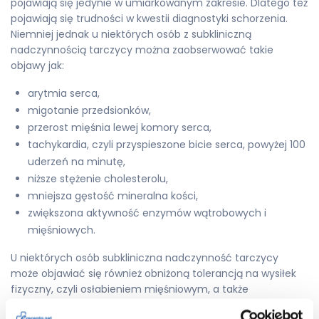
pojawiają się jedynie w umiarkowanym zakresie. Dlatego też
pojawiają się trudności w kwestii diagnostyki schorzenia.
Niemniej jednak u niektórych osób z subkliniczną
nadczynnością tarczycy można zaobserwować takie
objawy jak:
arytmia serca,
migotanie przedsionków,
przerost mięśnia lewej komory serca,
tachykardia, czyli przyspieszone bicie serca, powyżej 100
uderzeń na minutę,
niższe stężenie cholesterolu,
mniejsza gęstość mineralna kości,
zwiększona aktywność enzymów wątrobowych i
mięśniowych.
U niektórych osób subkliniczna nadczynność tarczycy
może objawiać się również obniżoną tolerancją na wysiłek
fizyczny, czyli osłabieniem mięśniowym, a także
pobudzeniem psychomotorycznym.