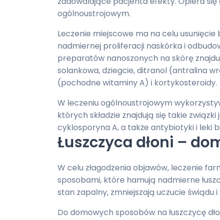
zadowalające pacjenta efekty. Opiera się
ogólnoustrojowym.
Leczenie miejscowe ma na celu usunięcie
nadmiernej proliferacji naskórka i odbud
preparatów nanoszonych na skórę znajdują
solankowa, dziegcie, ditranol (antralina wr
(pochodne witaminy A) i kortykosteroidy.
W leczeniu ogólnoustrojowym wykorzysty
których składzie znajdują się takie związki
cyklosporyna A, a także antybiotyki i leki 
Łuszczyca dłoni – d
W celu złagodzenia objawów, leczenie f
sposobami, które hamują nadmierne łuszcze
stan zapalny, zmniejszają uczucie świądu 
Do domowych sposobów na łuszczycę dłon