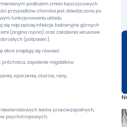
wymienianym podłożem zmian łuszczycowych
ści przypadków choroba jest dziedziczona po
łowym funkcjonowaniu układu
 się najczęściej infekcje bakteryjne górnych
mi (angina ropna) oraz zakażenia wirusowe
u dorosłych (półpasiec).
dłoni znajdują się również:
ak próchnica, zapalenie migdałków
enia, oparzenia, otarcia, rany,
N
 niesteroidowych leków przeciwzapalnych,
ków psychotropowych,