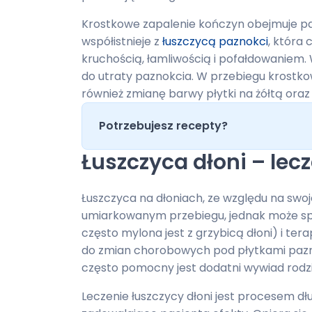
Krostkowe zapalenie kończyn obejmuje pali
współistnieje z
łuszczycą paznokci
, która 
kruchością, łamliwością i pofałdowaniem
do utraty paznokcia. W przebiegu krostk
również zmianę barwy płytki na żółtą or
Potrzebujesz recepty?
Łuszczyca dłoni – lec
Łuszczyca na dłoniach, ze względu na swoj
umiarkowanym przebiegu, jednak może sp
często mylona jest z grzybicą dłoni) i te
do zmian chorobowych pod płytkami pazno
często pomocny jest dodatni wywiad rodz
Leczenie łuszczycy dłoni jest procesem d