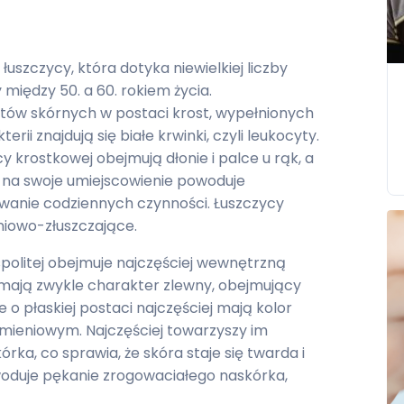
uszczycy, która dotyka niewielkiej liczby
 między 50. a 60. rokiem życia.
tów skórnych w postaci krost, wypełnionych
erii znajdują się białe krwinki, czyli leukocyty.
 krostkowej obejmują dłonie i palce u rąk, a
u na swoje umiejscowienie powoduje
ywanie codziennych czynności. Łuszczycy
niowo-złuszczające.
spolitej obejmuje najczęściej wewnętrzną
 mają zwykle charakter zlewny, obejmujący
 o płaskiej postaci najczęściej mają kolor
mieniowym. Najczęściej towarzyszy im
ka, co sprawia, że skóra staje się twarda i
woduje pękanie zrogowaciałego naskórka,