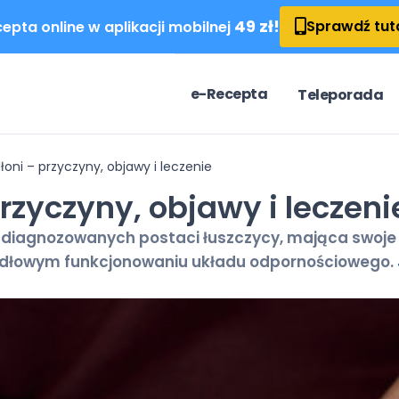
49 zł!
Sprawdź tut
epta online w aplikacji mobilnej
e-Recepta
Teleporada
łoni – przyczyny, objawy i leczenie
rzyczyny, objawy i leczeni
iej diagnozowanych postaci łuszczycy, mająca swo
idłowym funkcjonowaniu układu odpornościowego.