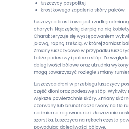
łuszczycy pospolitej,
krostkowego zapalenia skóry palców.
Łuszczyca krostkowa jest rzadką odmianą ł
chorych. Najczęściej cierpią na nią kobiety
Charakteryzuje się występowaniem wykwi
jałową, ropną treścią, w której zamiast bakt
Zmiany łuszczycowe w przypadku łuszczycy
także podeszwy i palce u stóp. Ze względ
dolegliwości bólowe oraz utrudnia wykon
mogą towarzyszyć rozległe zmiany rumie
Łuszczyca dłoni w przebiegu łuszczycy po
część dłoni oraz podeszwę stóp. Wykwity
większe powierzchnie skóry. Zmiany skórne
czerwony lub brunatnoczerwony na tle ru
nadmierne rogowacenie i złuszczanie naskór
szorstka. Łuszczyca na rękach często po
powodując dolegliwości bólowe.