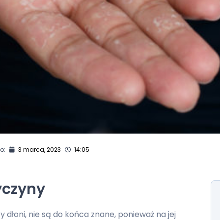
o:
3 marca, 2023
14:05
yczyny
 dłoni, nie są do końca znane, ponieważ na jej