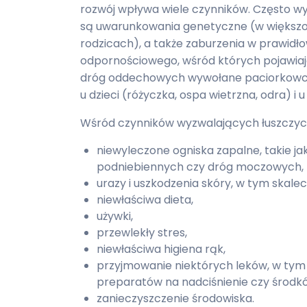
rozwój wpływa wiele czynników. Często 
są uwarunkowania genetyczne (w większo
rodzicach), a także zaburzenia w prawid
odpornościowego, wśród których pojawiają
dróg oddechowych wywołane paciorkowca
u dzieci (różyczka, ospa wietrzna, odra) i 
Wśród czynników wyzwalających łuszczycę 
niewyleczone ogniska zapalne, takie j
podniebiennych czy dróg moczowych,
urazy i uszkodzenia skóry, w tym skalecz
niewłaściwa dieta,
używki,
przewlekły stres,
niewłaściwa higiena rąk,
przyjmowanie niektórych leków, w tym
preparatów na nadciśnienie czy środ
zanieczyszczenie środowiska.