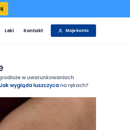
aj
Leki
Kontakt
Moje konto
e
je podłoże w uwarunkowaniach
Jak wygląda łuszczyca
na rękach?