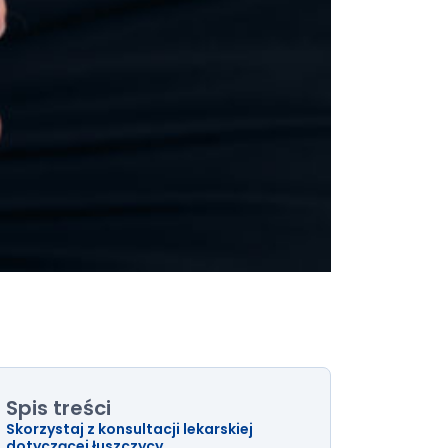
Spis treści
Skorzystaj z konsultacji lekarskiej
dotyczącej łuszczycy