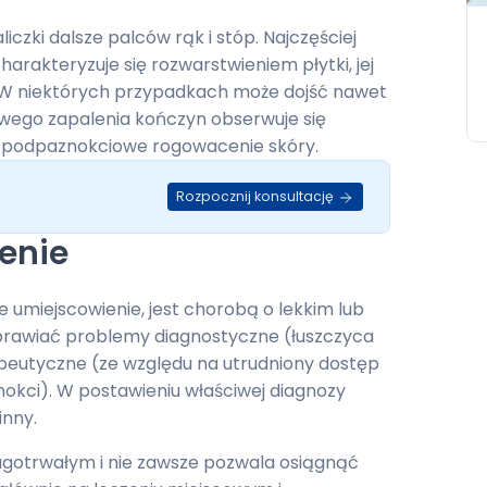
czki dalsze palców rąk i stóp. Najczęściej
charakteryzuje się rozwarstwieniem płytki, jej
. W niektórych przypadkach może dojść nawet
owego zapalenia kończyn obserwuje się
az podpaznokciowe rogowacenie skóry.
Rozpocznij konsultację
zenie
e umiejscowienie, jest chorobą o lekkim lub
rawiać problemy diagnostyczne (łuszczyca
rapeutyczne (ze względu na utrudniony dostęp
kci). W postawieniu właściwej diagnozy
inny.
ługotrwałym i nie zawsze pozwala osiągnąć