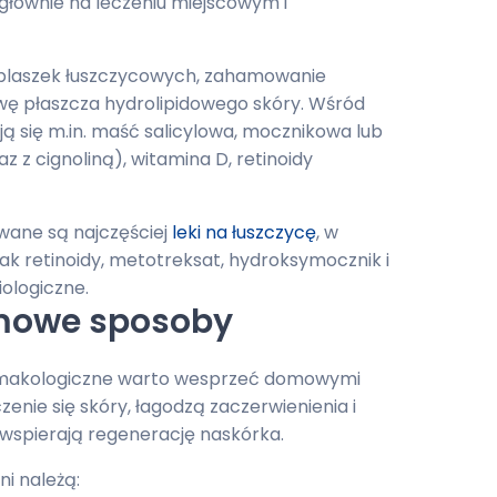
 głównie na leczeniu miejscowym i
 blaszek łuszczycowych, zahamowanie
owę płaszcza hydrolipidowego skóry. Wśród
 się m.in. maść salicylowa, mocznikowa lub
az z cignoliną), witamina D, retinoidy
wane są najczęściej
leki na łuszczycę
, w
 jak retinoidy, metotreksat, hydroksymocznik i
biologiczne.
omowe sposoby
armakologiczne warto wesprzeć domowymi
nie się skóry, łagodzą zaczerwienienia i
i wspierają regenerację naskórka.
i należą: