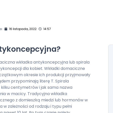
o:
16 listopada, 2022
14:57
ntykoncepcyjna?
ciczna wkładka antykoncepcyjna lub spirala
ykoncepcji dla kobiet. Wkładki domaciczne
oczątkowym okresie ich produkcji przyjmowały
ądem przypominają literę T. Spirala
 kilku centymetrów i jak sama nazwa
enia w macicy. Tradycyjna wkładka
ucznego z domieszką miedzi lub hormonów w
 w zależności od rodzaju i typu pełni
a nawet 10 lat. Po tym czasie należy