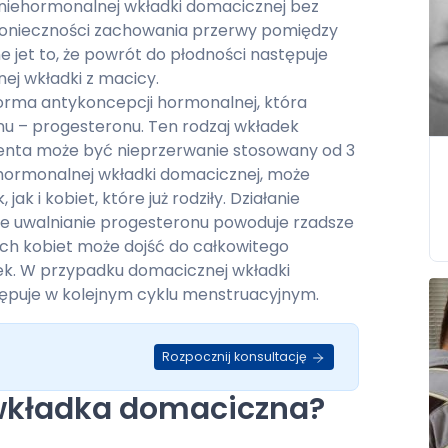
niehormonalnej wkładki domacicznej bez
konieczności zachowania przerwy pomiędzy
e jet to, że powrót do płodności następuje
ej wkładki z macicy.
rma antykoncepcji hormonalnej, która
nu – progesteronu. Ten rodzaj wkładek
enta może być nieprzerwanie stosowany od 3
iehormonalnej wkładki domacicznej, może
k i kobiet, które już rodziły. Działanie
e uwalnianie progesteronu powoduje rzadsze
rych kobiet może dojść do całkowitego
k. W przypadku domacicznej wkładki
ępuje w kolejnym cyklu menstruacyjnym.
Rozpocznij konsultację
a wkładka domaciczna?