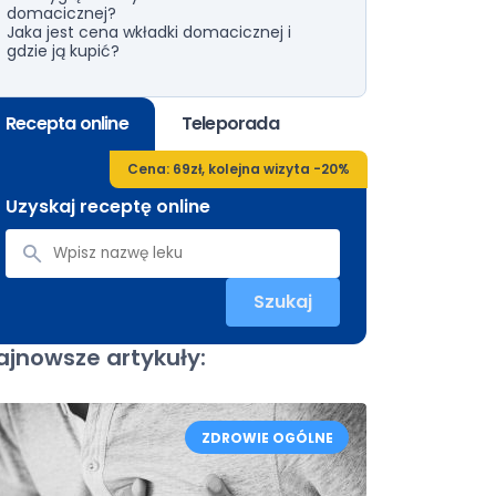
domacicznej?
Jaka jest cena wkładki domacicznej i
gdzie ją kupić?
Recepta online
Teleporada
Cena: 69zł, kolejna wizyta -20%
Uzyskaj receptę online
Szukaj
ajnowsze artykuły:
ZDROWIE OGÓLNE