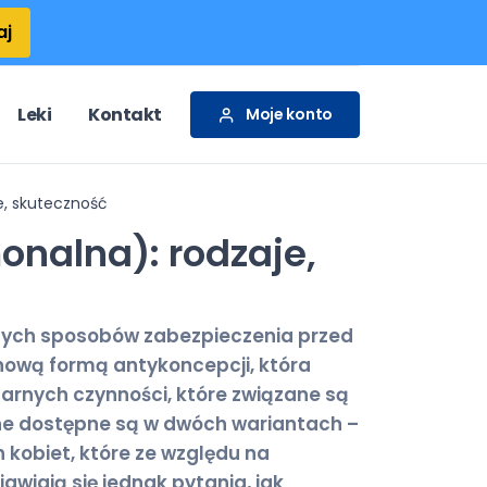
aj
Leki
Kontakt
Moje konto
e, skuteczność
nalna): rodzaje,
anych sposobów zabezpieczenia przed
nową formą antykoncepcji, która
arnych czynności, które związane są
zne dostępne są w dwóch wariantach –
 kobiet, które ze względu na
iają się jednak pytania, jak