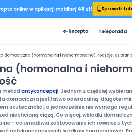
49 zł!
Sprawdź tut
epta online w aplikacji mobilnej
e-Recepta
Teleporada
a domaciczna (hormonalna i niehormonalna): rodzaje, działani
a (hormonalna i niehormo
ność
ch metod
antykoncepcji
. Jednym z częściej wybier
ala domaciczna jest łatwo odwracalną, długotermi
iem skuteczności, a jednocześnie nie wymaga regul
rzed niechcianą ciążą. Co więcej, wkładki domacic
lne – co umożliwia zastosowanie ich również u tych
ć antykoncepcyjnych środków hormonalnych. Pojaw