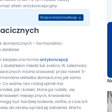
rzymać efekt antykoncepcyjny.
Rozpocznij konsultację
acicznych
k domacicznych – hormonalna i
działania.
o bezpieczna forma
antykoncepcji
 z dodatkiem miedzi lub srebra. W zależności
macicznych można stosować przez nawet 5-
hormonalna wkładka domaciczna, jak sama
N
 Co ważne, ten rodzaj spirali ma
k, jak i kobiet, które już rodziły. Jej
m krwawień miesięcznych, krwawienia
 mogą być bardziej bolesne, obfite, a czas ich
iu do okresu sprzed jej założenia. Warto