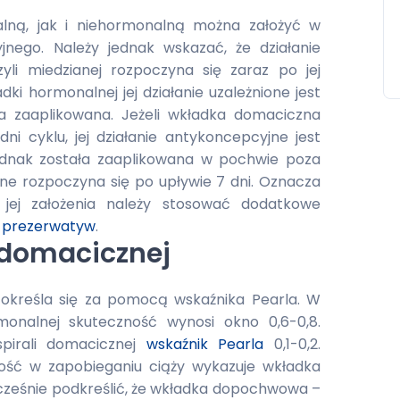
ną, jak i niehormonalną można założyć w
ego. Należy jednak wskazać, że działanie
li miedzianej rozpoczyna się zaraz po jej
ki hormonalnej jej działanie uzależnione jest
na zaaplikowana. Jeżeli wkładka domaciczna
ni cyklu, jej działanie antykoncepcyjne jest
 jednak została zaaplikowana w pochwie poza
jne rozpoczyna się po upływie 7 dni. Oznacza
 jej założenia należy stosować dodatkowe
i
prezerwatyw
.
 domacicznej
określa się za pomocą wskaźnika Pearla
. W
monalnej skuteczność wynosi okno 0,6-0,8.
pirali domacicznej
wskaźnik Pearla
0,1-0,2.
ność w zapobieganiu ciąży wykazuje wkładka
cześnie podkreślić, że wkładka dopochwowa –