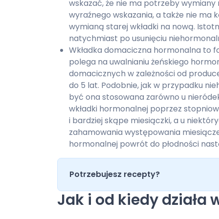
wskazać, że nie ma potrzeby wymiany 
wyraźnego wskazania, a także nie ma 
wymianą starej wkładki na nową. Istotn
natychmiast po usunięciu niehormonaln
Wkładka domaciczna hormonalna to fo
polega na uwalnianiu żeńskiego hormo
domacicznych w zależności od produc
do 5 lat. Podobnie, jak w przypadku n
być ona stosowana zarówno u nieródek, ja
wkładki hormonalnej poprzez stopniow
i bardziej skąpe miesiączki, a u niektó
zahamowania występowania miesiącze
hormonalnej powrót do płodności nast
Potrzebujesz recepty?
Jak i od kiedy dział