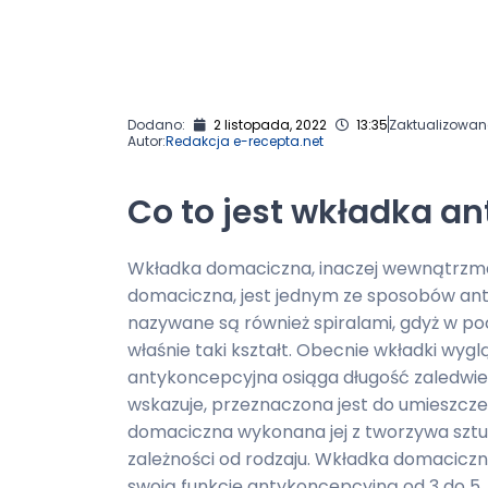
Dodano:
2 listopada, 2022
13:35
Zaktualizowan
Autor:
Redakcja e-recepta.net
Co to jest wkładka a
Wkładka domaciczna, inaczej wewnątrzma
domaciczna, jest jednym ze sposobów ant
nazywane są również spiralami, gdyż w p
właśnie taki kształt. Obecnie wkładki wygl
antykoncepcyjna osiąga długość zaledwie
wskazuje, przeznaczona jest do umieszcz
domaciczna wykonana jej z tworzywa szt
zależności od rodzaju. Wkładka domaciczna
swoją funkcję antykoncepcyjną od 3 do 5, 