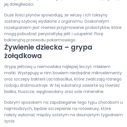
jej dolegliwości.
Duże ilości płynów spowodują, że wirusy i ich toksyny
zostaną szybciej wydalone z organizmu. Doskonałym
rozwiązaniem jest również przyjmowanie probiotyków, które
mogą pobudzać perystaltykę jelit i uzupełnić florę
bakteryjną przewodu pokarmowego.
Żywienie dziecka – grypa
żołądkowa
Grypę jelitową u niemowlaka najlepiej leczyć mlekiem
matki. Występują w nim bowiem niezbędne mikroelementy
oraz szczepy bakterii Lactobacillus, które zwalczają różnego
rodzaju drobnoustroje. W tej substancji zawarte są również
białka, tłuszcze, węglowodany oraz sole mineralne.
Dobrym sposobem na zapobieganie tego typu chorobom u
najmłodszych, będzie szczepienie na rotawirusy, które
należy wykonać między szóstym na dwunastym tygodniem
życia.