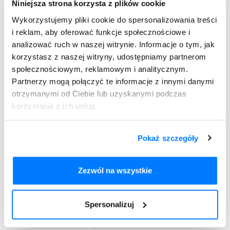
Niniejsza strona korzysta z plików cookie
płynów. W momencie, gdy objawy staną się naprawdę
uciążliwe, niezbędna będzie wizyta u lekarza pierwszego
Wykorzystujemy pliki cookie do spersonalizowania treści
kontaktu bądź ginekologa.
i reklam, aby oferować funkcje społecznościowe i
analizować ruch w naszej witrynie. Informacje o tym, jak
Leki na jelitówkę w ciąży
korzystasz z naszej witryny, udostępniamy partnerom
Kobieta w ciąży może stosować leki przeciwgorączkowe,
społecznościowym, reklamowym i analitycznym.
jednak ich dawka nie powinna być zbyt duża. Gorączka w
Partnerzy mogą połączyć te informacje z innymi danymi
ciąży może stanowić zagrożenie dla płodu, zatem uporanie
otrzymanymi od Ciebie lub uzyskanymi podczas
się z tą dolegliwością jest bardzo ważne. Konsultacja z
korzystania z ich usług.
lekarzem przed przyjęciem specyfików mających pomóc w
walce z jelitówką będzie niezbędne. Specjalista z pewnością
będzie w stanie ocenić, czy zażywane leki nie zagrożą w
Pokaż szczegóły
żaden sposób dziecku.
Środki ostrożności przy jelitówce
Zezwól na wszystkie
Przy jelitówce może występować nadmierna senność oraz
wysoka gorączka. Tego typu objawy zwalcza się poprzez
stosowanie zimnych okładów, do których warto dodać kilka
Spersonalizuj
kropel wybranego olejku eterycznego, gdyż większość z nich
ma działanie bakteriobójcze.