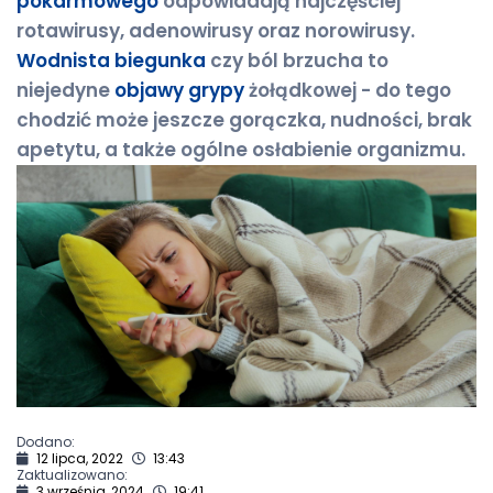
pokarmowego
odpowiadają najczęściej
rotawirusy, adenowirusy oraz norowirusy.
Wodnista biegunka
czy ból brzucha to
niejedyne
objawy grypy
żołądkowej - do tego
chodzić może jeszcze gorączka, nudności, brak
apetytu, a także ogólne osłabienie organizmu.
Dodano:
12 lipca, 2022
13:43
Zaktualizowano:
3 września, 2024
19:41