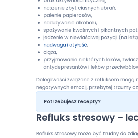
brak aktywności fizycznej,
noszenie zbyt ciasnych ubrań,
palenie papierosów,
nadużywanie alkoholu,
spożywanie kwaśnych i pikantnych po
jedzenie w niewłaściwej pozycji (na leż
nadwaga i otyłość
,
ciąża,
przyjmowanie niektórych leków, zwła
antydepresantów i leków przeciwbólo
Dolegliwości związane z refluksem mogą na
negatywnych emocji, przebytej traumy czy 
Potrzebujesz recepty?
Refluks stresowy – le
Refluks stresowy może być trudny do zdia