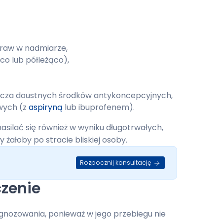
traw w nadmiarze,
ąco lub półleżąco),
szcza doustnych środków antykoncepcyjnych,
wych (z
aspiryną
lub ibuprofenem).
silać się również w wyniku długotrwałych,
żałoby po stracie bliskiej osoby.
Rozpocznij konsultację
czenie
gnozowania, ponieważ w jego przebiegu nie