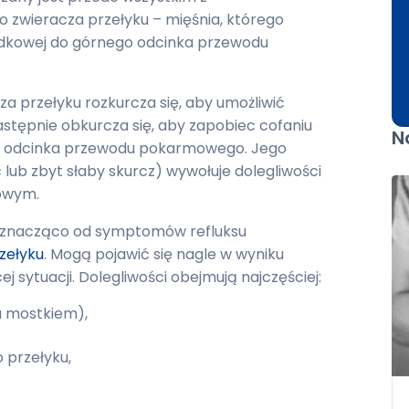
zwieracza przełyku – mięśnia, którego
ołądkowej do górnego odcinka przewodu
a przełyku rozkurcza się, aby umożliwić
astępnie obkurcza się, aby zapobiec cofaniu
N
go odcinka przewodu pokarmowego. Jego
ub zbyt słaby skurcz) wywołuje dolegliwości
kowym.
ię znacząco od symptomów refluksu
zełyku
. Mogą pojawić się nagle w wyniku
ej sytuacji. Dolegliwości obejmują najczęściej:
za mostkiem),
o przełyku,