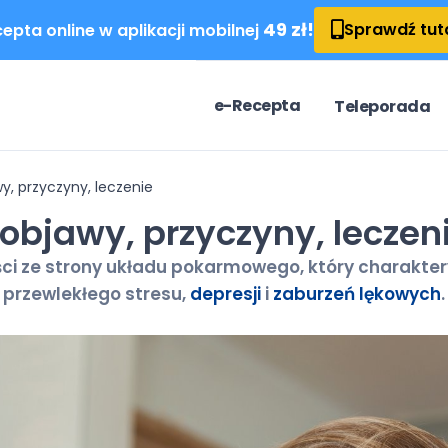
49 zł!
Sprawdź tut
epta online w aplikacji mobilnej
e-Recepta
Teleporada
y, przyczyny, leczenie
 objawy, przyczyny, leczen
ści ze strony układu pokarmowego, który charaktery
m przewlekłego stresu,
depresji
i
zaburzeń lękowych