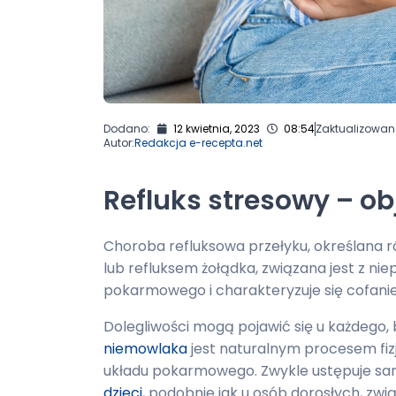
Dodano:
12 kwietnia, 2023
08:54
Zaktualizowan
Autor:
Redakcja e-recepta.net
Refluks stresowy – o
Choroba refluksowa przełyku, określana
lub refluksem żołądka, związana jest z n
pokarmowego i charakteryzuje się cofanie
Dolegliwości mogą pojawić się u każdego, 
niemowlaka
jest naturalnym procesem fiz
układu pokarmowego. Zwykle ustępuje samo
dzieci
, podobnie jak u osób dorosłych, zwi