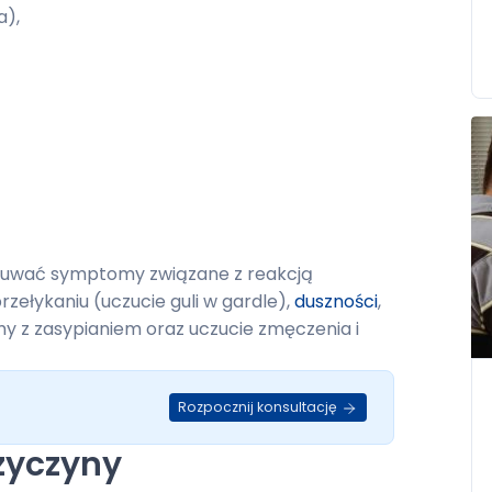
a),
uwać symptomy związane z reakcją
rzełykaniu (uczucie guli w gardle),
duszności
,
my z zasypianiem oraz uczucie zmęczenia i
Rozpocznij konsultację
rzyczyny