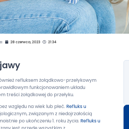
o:
28 czerwca, 2023
21:34
bjawy
 również refluksem żołądkowo-przełykowym
ieprawidłowym funkcjonowaniem układu
m treści żołądkowej do przełyku.
bez względu na wiek lub płeć.
Refluks u
jologicznym, związanym z niedojrzałością
istnie po ukończeniu 1. roku życia.
Refluks u
ązany jest przede wszystkim z