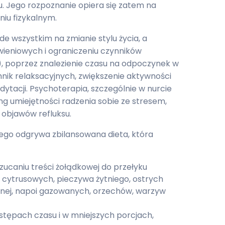
. Jego rozpoznanie opiera się zatem na
niu fizykalnym.
e wszystkim na zmianie stylu życia, a
eniowych i ograniczeniu czynników
, poprzez znalezienie czasu na odpoczynek w
chnik relaksacyjnych, zwiększenie aktywności
edytacji. Psychoterapia, szczególnie w nurcie
g umiejętności radzenia sobie ze stresem,
u objawów refluksu.
wego odgrywa zbilansowana dieta, która
rzucaniu treści żołądkowej do przełyku
 cytrusowych, pieczywa żytniego, ostrych
nej, napoi gazowanych, orzechów, warzyw
dstępach czasu i w mniejszych porcjach,