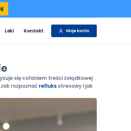
aj
Leki
Kontakt
Moje konto
ie
zuje się cofaniem treści żołądkowej
. Jak rozpoznać
refluks
stresowy i jak