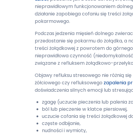
nieprawidłowym funkcjonowaniem dolnego 
działanie zapobiega cofaniu się treści ż
pokarmowego.
Podczas jedzenia mięsień dolnego zwieracz
przedostanie się pokarmu do żołądka, a n
treści żołądkowej z powrotem do górne
nieprawidłowa czynność (niedomykalność l
związane z refluksem żołądkowo-przeły
Objawy refluksu stresowego nie różnią s
żółciowego czy refluksowego
zapalenia pr
doświadczenia silnych emocji lub stresując
zgagę (uczucie pieczenia lub palenia 
ból lub pieczenie w klatce piersiowej,
uczucie cofania się treści żołądkowej d
częste odbijanie,
nudności i wymioty,