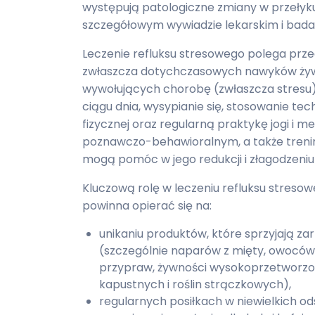
występują patologiczne zmiany w przełyku
szczegółowym wywiadzie lekarskim i bada
Leczenie refluksu stresowego polega przed
zwłaszcza dotychczasowych nawyków żywi
wywołujących chorobę (zwłaszcza stresu)
ciągu dnia, wysypianie się, stosowanie te
fizycznej oraz regularną praktykę jogi i m
poznawczo-behawioralnym, a także trenin
mogą pomóc w jego redukcji i złagodzeni
Kluczową rolę w leczeniu refluksu streso
powinna opierać się na:
unikaniu produktów, które sprzyjają za
(szczególnie naparów z mięty, owoców
przypraw, żywności wysokoprzetworzo
kapustnych i roślin strączkowych),
regularnych posiłkach w niewielkich o