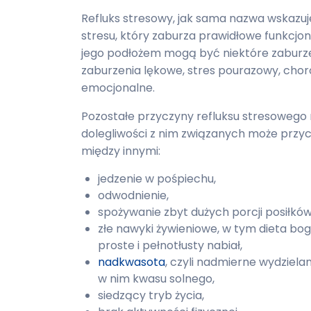
Refluks stresowy, jak sama nazwa wskazuje
stresu, który zaburza prawidłowe funkc
jego podłożem mogą być niektóre zaburzen
zaburzenia lękowe, stres pourazowy, ch
emocjonalne.
Pozostałe przyczyny refluksu stresowego 
dolegliwości z nim związanych może przycz
między innymi:
jedzenie w pośpiechu,
odwodnienie,
spożywanie zbyt dużych porcji posiłkó
złe nawyki żywieniowe, w tym dieta bo
proste i pełnotłusty nabiał,
nadkwasota
, czyli nadmierne wydziel
w nim kwasu solnego,
siedzący tryb życia,