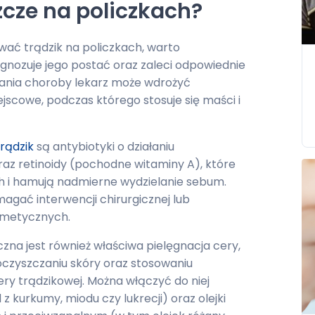
zcze na policzkach?
ać trądzik na policzkach, warto
gnozuje jego postać oraz zaleci odpowiednie
ania choroby lekarz może wdrożyć
jscowe, podczas którego stosuje się maści i
trądzik
są antybiotyki o działaniu
az retinoidy (pochodne witaminy A), które
h i hamują nadmierne wydzielanie sebum.
ać interwencji chirurgicznej lub
smetycznych.
zna jest również właściwa pielęgnacja cery,
oczyszczaniu skóry oraz stosowaniu
 trądzikowej. Można włączyć do niej
 kurkumy, miodu czy lukrecji) oraz olejki