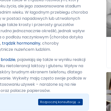
oku życia, ale jego zaawansowane stadium
rednim wieku. W łagodnym przebiegu choroba
ry w postaci napadowych lub utrwalonych
uje także krosty i przerosty gruczołów
trudno jednoznacznie określić, jednak wpływ
nia o podłożu naczyniowym (choroba dotyka
,
trądzik hormonalny
, choroby
ytnicze nużeńcem ludzkim.
 brodzie
, pojawiają się także w wyniku reakcji
ku nietolerancji laktozy i glutenu. Wpływ na
 skóry brudnym ekranem telefonu, dlatego
wanie. Wykwity mają często swoje podłoże w
 stosowaniu używek – narażone są na nie
 oraz palacze papierosów.
Rozpocznij konsultację