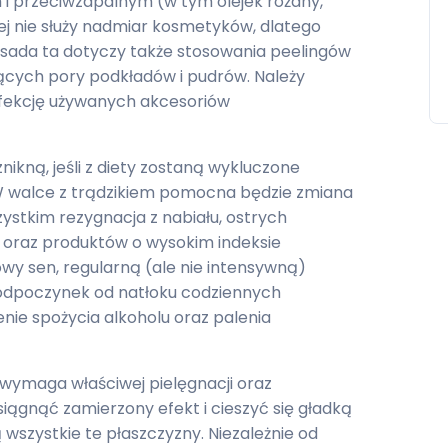
 i przeciwzapalnym (w tym olejek różany,
ej nie służy nadmiar kosmetyków, dlatego
asada ta dotyczy także stosowania peelingów
ących pory podkładów i pudrów. Należy
nfekcję używanych akcesoriów
nikną, jeśli z diety zostaną wykluczone
 W walce z trądzikiem pomocna będzie zmiana
stkim rezygnacja z nabiału, ostrych
 oraz produktów o wysokim indeksie
wy sen, regularną (ale nie intensywną)
, odpoczynek od natłoku codziennych
nie spożycia alkoholu oraz palenia
 wymaga właściwej pielęgnacji oraz
gnąć zamierzony efekt i cieszyć się gładką
wszystkie te płaszczyzny. Niezależnie od