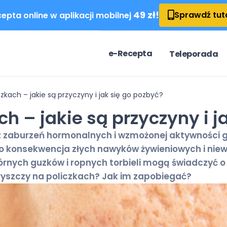
49 zł!
Sprawdź tut
epta online w aplikacji mobilnej
e-Recepta
Teleporada
czkach – jakie są przyczyny i jak się go pozbyć?
ch – jakie są przyczyny i j
 z zaburzeń hormonalnych i wzmożonej aktywności 
o konsekwencja złych nawyków żywieniowych i niewł
órnych guzków i ropnych torbieli mogą świadczyć o
pryszczy na policzkach? Jak im zapobiegać?