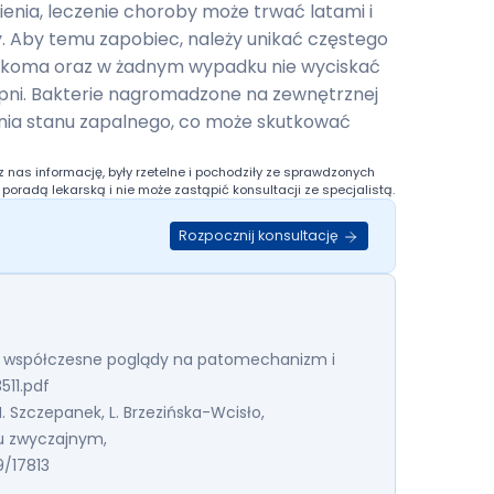
enia, leczenie choroby może trwać latami i
. Aby temu zapobiec, należy unikać częstego
rękoma oraz w żadnym wypadku nie wyciskać
opni. Bakterie nagromadzone na zewnętrznej
nia stanu zapalnego, co może skutkować
 nas informację, były rzetelne i pochodziły ze sprawdzonych
t poradą lekarską i nie może zastąpić konsultacji ze specjalistą.
Rozpocznij konsultację
ty – współczesne poglądy na patomechanizm i
511.pdf
M. Szczepanek, L. Brzezińska-Wcisło,
ku zwyczajnym,
9/17813