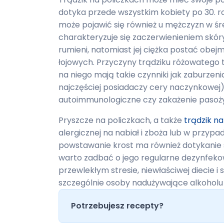
dotyka przede wszystkim kobiety po 30. r
może pojawić się również u mężczyzn w ś
charakteryzuje się zaczerwienieniem skó
rumieni, natomiast jej ciężka postać obejm
łojowych. Przyczyny trądziku różowatego 
na niego mają takie czynniki jak zaburze
najczęściej posiadaczy cery naczynkowej)
autoimmunologiczne czy zakażenie pasoż
Pryszcze na policzkach, a także
trądzik na
alergicznej na nabiał i zboża lub w przypad
powstawanie krost ma również dotykanie
warto zadbać o jego regularne dezynfeko
przewlekłym stresie, niewłaściwej diecie i
szczególnie osoby nadużywające alkoholu
Potrzebujesz recepty?