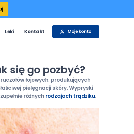
aj
Leki
Kontakt
Moje konto
ak się go pozbyć?
gruczołów łojowych, produkujących
aściwej pielęgnacji skóry. Wypryski
 zupełnie różnych
rodzajach trądziku
.