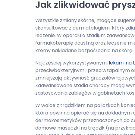
Jak zlikwidować prys
Wszystkie zmiany skórne, mogące sugerow
skonsultować z dermatologiem, który zdia
leczenie. W oparciu o stadium zaawansow
farmakoterapię doustną oraz leczenie mie
kremy nakładane bezpośrednio na skórę.
Najczęściej wykorzystywanymi
lekami na 
przeciwbakteryjnym i przeciwzapalnym or
zmniejszają aktywność gruczołów łojowyc
Zaawansowane stadia choroby mogą wymag
zastosowania zabiegów w gabinetach ko
W walce z trądzikiem na policzkach koniec
która powinna opierać się na dokładnym 
dermokosmetyków przeznaczonych do cery
domowe maseczki na trądzik (na przykład z