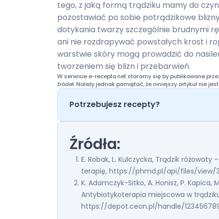
tego, z jaką formą trądziku mamy do czyni
pozostawiać po sobie potrądzikowe blizny
dotykania twarzy szczególnie brudnymi 
ani nie rozdrapywać powstałych krost i r
warstwie skóry mogą prowadzić do nasile
tworzeniem się blizn i przebarwień.
W serwisie
e-recepta.net
staramy się by publikowane przez
źródeł. Należy jednak pamiętać, że niniejszy artykuł nie jes
Potrzebujesz recepty?
Źródła:
E. Robak, L. Kulczycka, Trądzik różowa
terapię, https://phmd.pl/api/files/view/3
K. Adamczyk-Sitko, A. Honisz, P. Kapica, 
Antybiotykoterapia miejscowa w trądzi
https://depot.ceon.pl/handle/12345678