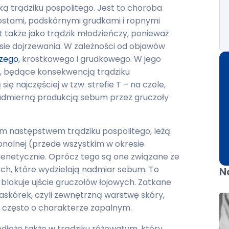
ką trądziku pospolitego. Jest to choroba
rostami, podskórnymi grudkami i ropnymi
st także jako trądzik młodzieńczy, ponieważ
sie dojrzewania. W zależności od objawów
czego
, krostkowego i grudkowego. W jego
i, będące konsekwencją trądziku
ię najczęściej w tzw. strefie T – na czole,
 nadmierną produkcją sebum przez gruczoły
ym następstwem trądziku pospolitego, leżą
nalnej (przede wszystkim w okresie
enetycznie. Oprócz tego są one związane ze
ch, które wydzielają nadmiar sebum. To
N
blokuje ujście gruczołów łojowych. Zatkane
askórek, czyli zewnętrzną warstwę skóry,
 często o charakterze zapalnym.
dłoże także w trądziku różowatym, który