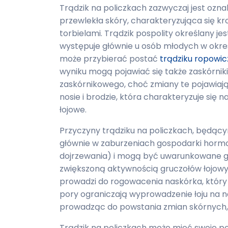
Trądzik na policzkach zazwyczaj jest ozna
przewlekła skóry, charakteryzująca się k
torbielami. Trądzik pospolity określany je
występuje głównie u osób młodych w okre
może przybierać postać
trądziku ropowi
wyniku mogą pojawiać się także zaskórnik
zaskórnikowego, choć zmiany te pojawiają s
nosie i brodzie, która charakteryzuje się
łojowe.
Przyczyny trądziku na policzkach, będąc
głównie w zaburzeniach gospodarki hormo
dojrzewania) i mogą być uwarunkowane g
zwiększoną aktywnością gruczołów łojowy
prowadzi do rogowacenia naskórka, który 
pory ograniczają wyprowadzenie łoju na n
prowadząc do powstania zmian skórnych,
Trądzik na policzkach może mieć swoje po