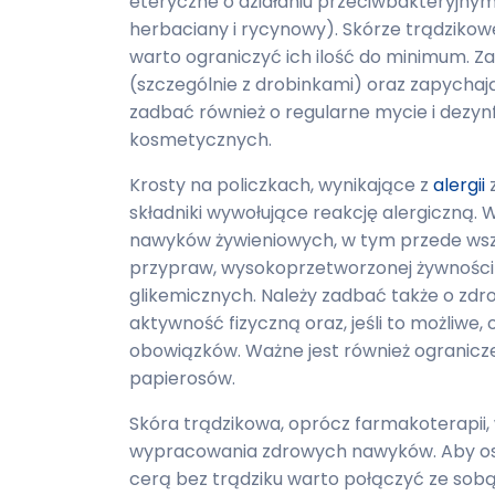
eteryczne o działaniu przeciwbakteryjnym
herbaciany i rycynowy). Skórze trądzikow
warto ograniczyć ich ilość do minimum. Z
(szczególnie z drobinkami) oraz zapychaj
zadbać również o regularne mycie i dezy
kosmetycznych.
Krosty na policzkach, wynikające z
alergii
z
składniki wywołujące reakcję alergiczną.
nawyków żywieniowych, w tym przede wszy
przypraw, wysokoprzetworzonej żywności
glikemicznych. Należy zadbać także o zdro
aktywność fizyczną oraz, jeśli to możliwe
obowiązków. Ważne jest również ogranicze
papierosów.
Skóra trądzikowa, oprócz farmakoterapii,
wypracowania zdrowych nawyków. Aby osią
cerą bez trądziku warto połączyć ze sobą 