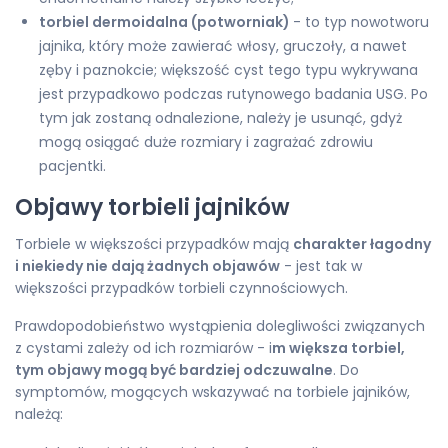
torbiel dermoidalna (potworniak)
- to typ nowotworu
jajnika, który może zawierać włosy, gruczoły, a nawet
zęby i paznokcie; większość cyst tego typu wykrywana
jest przypadkowo podczas rutynowego badania USG. Po
tym jak zostaną odnalezione, należy je usunąć, gdyż
mogą osiągać duże rozmiary i zagrażać zdrowiu
pacjentki.
Objawy torbieli jajników
Torbiele w większości przypadków mają
charakter łagodny
i niekiedy nie dają żadnych objawów
- jest tak w
większości przypadków torbieli czynnościowych.
Prawdopodobieństwo wystąpienia dolegliwości związanych
z cystami zależy od ich rozmiarów - i
m większa torbiel,
tym objawy mogą być bardziej odczuwalne
. Do
symptomów, mogących wskazywać na torbiele jajników,
należą: