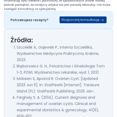
informację, były rzetelne i pochodziły ze sprawdzonych źródeł. Należy
jednak pamiętać, że niniejszy artykuł nie jest poradą lekarską i nie może
zastąpić konsultacji ze specjalistą.
Rozpocznij konsultację
Potrzebujesz recepty?
Źródła:
Szczeklik A., Gajewski P., Interna Szczeklika,
Wydawnictwo Medycyna Praktyczna, Kraków,
2023.
Bręborowicz G. H., Położnictwo i Ginekologia Tom
1-2, PZWL Wydawnictwo Lekarskie, wyd. 1, 2021.
Mobeen S, Apostol R. Ovarian Cyst. [Updated
2023 Jun 5]. In: StatPearls [Internet]. Treasure
Island (FL): StatPearls Publishing; 2025 Jan-.
Farghaly S. A. (2014). Current diagnosis and
management of ovarian cysts. Clinical and
experimental obstetrics & gynecology, 41(6),
609–612.