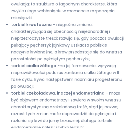
owulacją; to struktura o łagodnym charakterze, która
zwykle ulega wchłonięciu w momencie rozpoczęcia
miesiączki;
torbiel krwotoczna
- niegroźna zmiana,
charakteryzująca się obecnością niejednorodnej i
nieprzezroczyste treści; rozwija się, gdy podczas owulacji
pękający pęcherzyk jajnikowy uszkadza pobliskie
naczynie krwionośne, a krew przedostaje się do wnętrza
pozostałości po pękniętym pęcherzyku;
torbiel ciałka żółtego
-na jej formowanie, wpływają
nieprawidłowości podczas zanikania ciałka żółtego w II
fazie cyklu. Bywa następstwem nadmiaru progesteronu
po owulacji;
torbiel czekoladowa, inaczej endometrialna
- może
być objawem endometriozy i zawiera w swoim wnętrzu
charakterystyczną czekoladową treść, stąd jej nazwa;
rozrost tych zmian może doprowadzić do pęknięcia i
rozlania się krwi do jamy brzusznej, dlatego torbiele
endometrialne należy szybko leczyć;