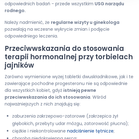
odpowiednich badań - przede wszystkim
USG narządu
rodnego.
Należy nadmienić, że
r
egularne wizyty u ginekologa
pozwalają na wczesne wykrycie zmian i podjęcie
odpowiedniego leczenia.
Przeciwwskazania do stosowania
terapii hormonalnej przy torbielach
jajników
Zarówno wymienione wyżej tabletki dwuskładnikowe, jak i te
zawierające pochodne progesteronu nie są odpowiednie
dla wszystkich kobiet, gdyż
istnieją pewne
przeciwwskazania do ich stosowania
. Wśród
najważniejszych z nich znajdują się:
zaburzenia zakrzepowo-zatorowe (zakrzepica żył
głębokich, przebyty udar mózgu, zatorowość płucna);
ciężkie i niekontrolowane
nadciśnienie tętnicze
;
choroba niedokrwienna serca;