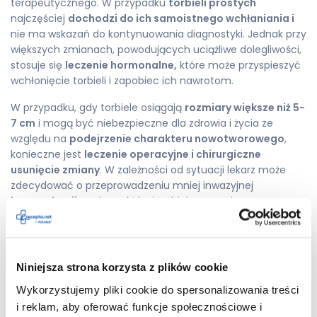
terapeutycznego. W przypadku
torbieli prostych
najczęściej
dochodzi do ich samoistnego wchłaniania i
nie ma wskazań do kontynuowania diagnostyki. Jednak przy
większych zmianach, powodujących uciążliwe dolegliwości,
stosuje się
leczenie hormonalne,
które może przyspieszyć
wchłonięcie torbieli i zapobiec ich nawrotom.
W przypadku, gdy torbiele osiągają
rozmiary większe niż 5-
7 cm
i mogą być niebezpieczne dla zdrowia i życia ze
względu na
podejrzenie charakteru nowotworowego
,
konieczne jest
leczenie operacyjne i chirurgiczne
usunięcie zmiany
. W zależności od sytuacji lekarz może
zdecydować o przeprowadzeniu mniej inwazyjnej
laparoskopii
, podczas której torbiel usuwa się przez
niewielkie nacięcia w powłokach brzusznych, lub
operacji
otwartej
, wymagającej większego cięcia w dolnej części
brzucha.
Niniejsza strona korzysta z plików cookie
W skrajnych przypadkach, gdy istnieje wysokie ryzyko
Wykorzystujemy pliki cookie do spersonalizowania treści
nowotworu, wskazane może być usunięcie całego narządu
rodnego, wszystko po to aby zapobiec dalszemu
i reklam, aby oferować funkcje społecznościowe i