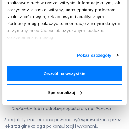
rozprzestrzenianiu się choroby.
analizować ruch w naszej witrynie. Informacje o tym, jak
korzystasz z naszej witryny, udostępniamy partnerom
Rozpocznij konsultację
Potrzebujesz recepty?
społecznościowym, reklamowym i analitycznym.
Partnerzy mogą połączyć te informacje z innymi danymi
Leki na wchłonięcie torbieli
otrzymanymi od Ciebie lub uzyskanymi podczas
korzystania z ich usług.
W leczeniu torbieli jajnika związanych z cyklem
menstruacyjnym, do których należą torbiele proste oraz
ciałka żółtego stosuje się często
leki hormonalne
, które
Pokaż szczegóły
wspomagają wchłanianie zmian.
Do leków stosowanych w tym przypadku zaliczają się:
Zezwól na wszystkie
doustne
tabletki antykoncepcyjne
(dwuskładnikowe,
zawierające estrogen i progestagen), np.
Yasmin
, Ocella,
Spersonalizuj
Cilest,
Microgynon 21
;
leki progesteronowe
, zawierające dydrogesteron, np.
Duphaston
lub medroksyprogesteron, np.
Provera.
Specjalistyczne leczenie powinno być wprowadzone przez
lekarza ginekologa
po konsultacji i wykonaniu