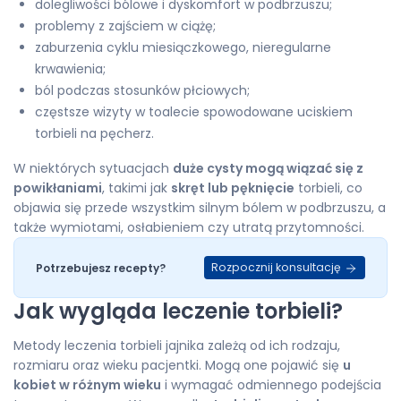
dolegliwości bólowe i dyskomfort w podbrzuszu;
problemy z zajściem w ciążę;
zaburzenia cyklu miesiączkowego, nieregularne
krwawienia;
ból podczas stosunków płciowych;
częstsze wizyty w toalecie spowodowane uciskiem
torbieli na pęcherz.
W niektórych sytuacjach
duże cysty mogą wiązać się z
powikłaniami
, takimi jak
skręt lub pęknięcie
torbieli, co
objawia się przede wszystkim silnym bólem w podbrzuszu, a
także wymiotami, osłabieniem czy utratą przytomności.
Rozpocznij konsultację
Potrzebujesz recepty?
Jak wygląda leczenie torbieli?
Metody leczenia torbieli jajnika zależą od ich rodzaju,
rozmiaru oraz wieku pacjentki. Mogą one pojawić się
u
kobiet w różnym wieku
i wymagać odmiennego podejścia