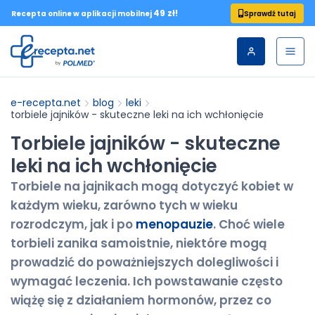
49 zł!
Sprawdź tutaj
Recepta online w aplikacji mobilnej
e-recepta.net
blog
leki
torbiele jajników - skuteczne leki na ich wchłonięcie
Torbiele jajników - skuteczne
leki na ich wchłonięcie
Torbiele na jajnikach mogą dotyczyć kobiet w
każdym wieku, zarówno tych w wieku
rozrodczym, jak i po
menopauzie
. Choć wiele
torbieli zanika samoistnie, niektóre mogą
prowadzić do poważniejszych dolegliwości i
wymagać leczenia. Ich powstawanie często
wiążę się z działaniem hormonów, przez co