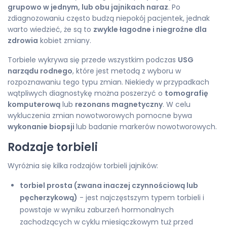
grupowo w jednym, lub obu jajnikach naraz
. Po
zdiagnozowaniu często budzą niepokój pacjentek, jednak
warto wiedzieć, że są to
zwykle łagodne i niegroźne dla
zdrowia
kobiet zmiany.
Torbiele wykrywa się przede wszystkim podczas
USG
narządu rodnego
, które jest metodą z wyboru w
rozpoznawaniu tego typu zmian. Niekiedy w przypadkach
wątpliwych diagnostykę można poszerzyć o
tomografię
komputerową
lub
rezonans magnetyczny
. W celu
wykluczenia zmian nowotworowych pomocne bywa
wykonanie biopsji
lub badanie markerów nowotworowych.
Rodzaje torbieli
Wyróżnia się kilka rodzajów torbieli jajników:
torbiel prosta (zwana inaczej czynnościową lub
pęcherzykową)
- jest najczęstszym typem torbieli i
powstaje w wyniku zaburzeń hormonalnych
zachodzących w cyklu miesiączkowym tuż przed