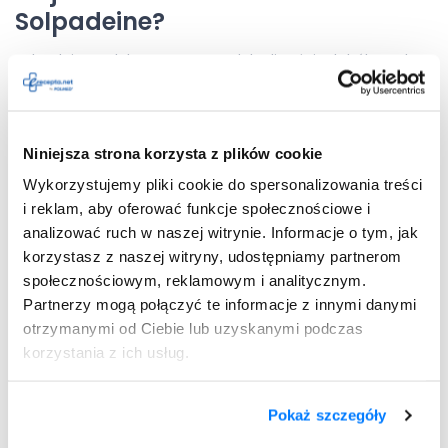
Solpadeine?
Solpadeine to lek stosowany w dolegliwościach bólowych,
który po zastosowaniu zaczyna działać po około 15-30
minutach w zależności od postaci medykamentu. Należy
wskazać, że całkowity czas działania Solpadeine wynosi
około 4 godzin.
Niniejsza strona korzysta z plików cookie
Skutki uboczne stosowania
Wykorzystujemy pliki cookie do spersonalizowania treści
Solpadeine
i reklam, aby oferować funkcje społecznościowe i
analizować ruch w naszej witrynie. Informacje o tym, jak
Solpadeine, ze względu na zawartość kodeiny w składzie,
korzystasz z naszej witryny, udostępniamy partnerom
wykazuje działanie uzależniające. Z tego względu lek
społecznościowym, reklamowym i analitycznym.
powinno się przyjmować a w jak najmniejszej dawce przez
Partnerzy mogą połączyć te informacje z innymi danymi
możliwie najkrótszy okres czasu. W przypadku pojawienia się
otrzymanymi od Ciebie lub uzyskanymi podczas
niepokojących symptomów, związanych z chęcią ciągłego
sięgania po Solpadeinę, należy zgłosić się do lekarza. Co
korzystania z ich usług.
więcej, Solpadeine może przyczynić się do zafałszowania
wyników badań krwi, w tym stężenia glukozy we krwi.
Pokaż szczegóły
Dodatkowo stosowanie leków wiąże się również z
możliwością do wywołania senności oraz zawrotów głowy,