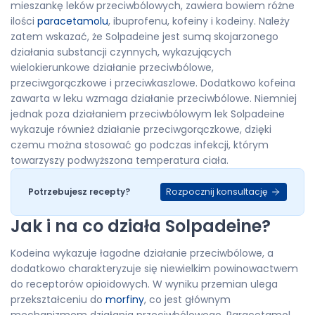
mieszankę leków przeciwbólowych, zawiera bowiem różne
ilości
paracetamolu
, ibuprofenu, kofeiny i kodeiny. Należy
zatem wskazać, że Solpadeine jest sumą skojarzonego
działania substancji czynnych, wykazujących
wielokierunkowe działanie przeciwbólowe,
przeciwgorączkowe i przeciwkaszlowe. Dodatkowo kofeina
zawarta w leku wzmaga działanie przeciwbólowe. Niemniej
jednak poza działaniem przeciwbólowym lek Solpadeine
wykazuje również działanie przeciwgorączkowe, dzięki
czemu można stosować go podczas infekcji, którym
towarzyszy podwyższona temperatura ciała.
Rozpocznij konsultację
Potrzebujesz recepty?
Jak i na co działa Solpadeine?
Kodeina wykazuje łagodne działanie przeciwbólowe, a
dodatkowo charakteryzuje się niewielkim powinowactwem
do receptorów opioidowych. W wyniku przemian ulega
przekształceniu do
morfiny
, co jest głównym
mechanizmem działania przeciwbólowego. Paracetamol