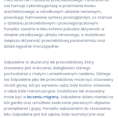
zaś hamuje cyklooksygenazę w przemianie kwasu
arachidonowego w ośrodkowym układzie nerwowym,
powodując hamowanie syntezy prostaglandyn, co stanowi
o działaniu przeciwbólowym i przeciwgorączkowym.
Ponadto zawarta w leku kofeina pobudza aktywność w
obrębie ośrodkowego układu nerwowego, a dodatkowo
zwiększa aktywność przeciwbólową paracetamolu oraz
działa łagodnie moczopędnie.
Solpadeine to skuteczny lek przeciwbólowy, który
stosowany jest w leczeniu dolegliwości różnego
pochodzenia o małym i umiarkowanym nasileniu. Dlatego
też Solpadeine jako lek przeciwbólowy może być stosowany
na ból głowy, ból po wyrwaniu zęba, bóle kostno-stawowe,
a także bóle menstruacyjne. Dodatkowo lek stosowany
może być w
leczeniu migreny
. Solpadeine działa również na
ból gardła oraz umożliwia zwalczanie pierwszych objawów
przeziębienia i grypy. Ponadto wskazaniami do stosowania
leku Solpadeine jest ból zębów, bóle reumatyczne oraz