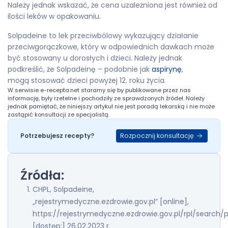
Należy jednak wskazać, że cena uzależniona jest również od
ilości leków w opakowaniu.
Solpadeine to lek przeciwbólowy wykazujący działanie
przeciwgorączkowe, który w odpowiednich dawkach może
być stosowany u dorosłych i dzieci. Należy jednak
podkreślić, że Solpadeinę – podobnie jak
aspirynę
,
mogą stosować dzieci powyżej 12. roku życia.
W serwisie
e-recepta.net
staramy się by publikowane przez nas
informację, były rzetelne i pochodziły ze sprawdzonych źródeł. Należy
jednak pamiętać, że niniejszy artykuł nie jest poradą lekarską i nie może
zastąpić konsultacji ze specjalistą.
Rozpocznij konsultację
Potrzebujesz recepty?
Źródła:
CHPL, Solpadeine,
„rejestrymedyczne.ezdrowie.gov.pl” [online],
https://rejestrymedyczne.ezdrowie.gov.pl/rpl/search/p
[dostęp:] 26.02.2023 r.