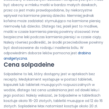
być obecny w mleku matki w bardzo małych dawkach,
przez co jest mało prawdopodobne, by niekorzystne
wpływał na karmione piersią dziecko. Niemniej jednak
kofeina może zadziałać stymulująco na karmione piersią
niemowlę lub dziecko. Dlatego też, jeżeli jest to możliwe,
matki w czasie karmienia piersią powinny stosować inne
bezpieczne leki podczas karmienia piersią i w czasie ciąży.
Należy również podkreślić, że środki przeciwbólowe powinny
być dostosowane do rodzaju i nasilenia bólu. W
odpowiednim doborze leków pomocna jest
drabina
analgetyczna
.
Cena solpadeine
Solpadeine to lek, który dostępny jest w aptekach bez
recepty. Medykament występuje w postaci tabletek,
kapsułek lub tabletek musujących rozpuszczalnych w
wodzie, dlatego też cena uzależniona jest od dawki leku i
jego postaci. Należy wskazać, że Solpadeine w tabletkach
kosztuje około 16-20 złotych, tabletki musujące od 12 do 16
złotych. Sopladeine Max natomiast kosztuje około 20 zł.