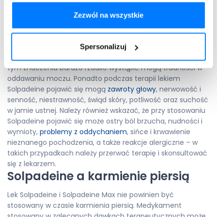
dlatego też należy uważać podczas prowadzenia pojazdów
Zezwól na wszystkie
oraz obsługi maszyn.
Solpadeine, jak każdy inny lek, wiąże się z możliwością
wystąpienia działań niepożądanych. Niemniej jednak należy
Spersonalizuj
zaznaczyć, że nie występują one u każdego pacjenta. W
tym znaczeniu bardzo rzadko wystąpić mogą trudności w
oddawaniu moczu. Ponadto podczas terapii lekiem
Solpadeine pojawić się mogą
zawroty głowy
, nerwowość i
senność, niestrawność, świąd skóry, potliwość oraz suchość
w jamie ustnej. Należy również wskazać, że przy stosowaniu
Solpadeine pojawić się może ostry ból brzucha, nudności i
wymioty,
problemy z oddychaniem
, sińce i krwawienie
nieznanego pochodzenia, a także reakcje alergiczne – w
takich przypadkach należy przerwać terapię i skonsultować
się z lekarzem.
Solpadeine a karmienie piersią
Lek Solpadeine i Solpadeine Max nie powinien być
stosowany w czasie karmienia piersią. Medykament
stosowany w zalecanych dawkach terapeutycznych może