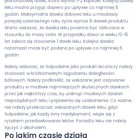
jednorazowej dawki, która wynosi 1-2 kapsułki. Kolejną dawkę
leku można przyjąć dopiero po upływie co najmniej 6
godzin. Maksymalna dawka dobowa leku u młodzieży
powyżej szesnastego roku życia wynosi 8 dawek produktu.
Warto wskazać, że dawka leku powinna być obliczana w
stosunku do masy ciała. W przypadku dzieci w wieku 12-15
lat zaleca się stosownie 1 dawki leku. Kolejna dawka
natomiast może być podana po upływie co najmniej 6
godzin.
Należy wskazać, że Solpodeine jako produkt leczniczy należy
stosować w krótkotrwałym łagodzeniu dolegliwości
bólowych. Należy podkreślić, że wskazane jest zażywanie
produktu w możliwie najmniejszych skutecznych dawkach
przez jak najkrótszy czas, by uniknąć możliwych działań
niepożądanych leku i pojawienia się uzależnienia. Co ważne,
nie należy przekraczać wskazanych dawek leku, gdyż
Solpadeine, jak każdy inny medykament, wiąże się z
ryzykiem przedawkowania leków. Ponadto leku nie należy
łączyć z alkoholem.
Po jakim czasie działa