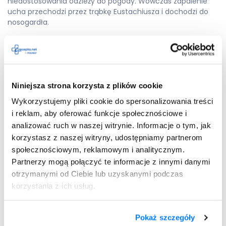
niedostosowania odzieży do pogody. Wówczas zapalenie
ucha przechodzi przez trąbkę Eustachiusza i dochodzi do
nosogardła.
Zapaleniu ucha środkowego towarzyszy ostry ból. W
przypadku zapalenia ucha środkowego w jamie bębenkowej
pojawia się ropna wydzielina. Choroba może być
spowodowana infekcją, która będzie przechodzić do ucha z
nosa i gardła dolnego. Jeżeli choroba powraca kilka razy w
Niniejsza strona korzysta z plików cookie
ciągu 6 miesięcy, to jest to nawracające
zapalenie ucha
Wykorzystujemy pliki cookie do spersonalizowania treści
środkowego
.
i reklam, aby oferować funkcje społecznościowe i
Objawy zapalenia ucha środkowego
analizować ruch w naszej witrynie. Informacje o tym, jak
korzystasz z naszej witryny, udostępniamy partnerom
Gdy zapalenie rozwija się w uchu środkowym, to możemy
społecznościowym, reklamowym i analitycznym.
mówić o takich objawach jak:
Partnerzy mogą połączyć te informacje z innymi danymi
otrzymanymi od Ciebie lub uzyskanymi podczas
gorączka;
korzystania z ich usług.
pogorszenie słuchu;
ból ucha;
uczucie rozpierania;
Pokaż szczegóły
obniżony apetyt;