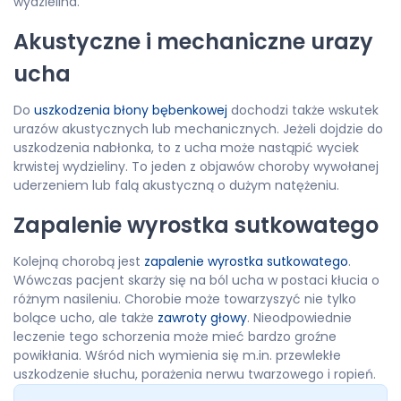
wydzielina.
Akustyczne i mechaniczne urazy
ucha
Do
uszkodzenia błony bębenkowej
dochodzi także wskutek
urazów akustycznych lub mechanicznych. Jeżeli dojdzie do
uszkodzenia nabłonka, to z ucha może nastąpić wyciek
krwistej wydzieliny. To jeden z objawów choroby wywołanej
uderzeniem lub falą akustyczną o dużym natężeniu.
Zapalenie wyrostka sutkowatego
Kolejną chorobą jest
zapalenie wyrostka sutkowatego
.
Wówczas pacjent skarży się na ból ucha w postaci kłucia o
różnym nasileniu. Chorobie może towarzyszyć nie tylko
bolące ucho, ale także
zawroty głowy
. Nieodpowiednie
leczenie tego schorzenia może mieć bardzo groźne
powikłania. Wśród nich wymienia się m.in. przewlekłe
uszkodzenie słuchu, porażenia nerwu twarzowego i ropień.