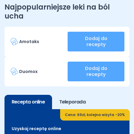
Najpopularniejsze leki na ból
ucha
Dodaj do
Amotaks
recepty
Dodaj do
Duomox
recepty
Recepta online
Teleporada
Cena: 69zł, kolejna wizyta -20%
Uzyskaj receptę online