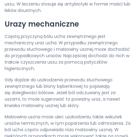
uszu. W leczeniu stosuje się antybiotyki w formie maści lub
leków doustnych.
Urazy mechaniczne
Częstą przyczyną bólu ucha zewnętrznego jest
mechaniczny uraz ucha. W przypadku zewnętrznego
przewodu słuchowego i małżowiny usznej może dochodzić
do przypadkowych urazów. Najczęściej dochodzi do nich w
trakcie czyszczenia uszu za pomocą patyczków
higienicznych.
Gdy dojdzie do uszkodzenia przewodu słuchowego
zewnętrznego lub błony bębenkowej to pojawiają
się dolegliwości bólowe. Jeżeli ból odczuwany jest za
uszami, to może sugerować to poważny uraz, a nawet
krwiaka małżowiny usznej lub skóry.
Małżowina uszna może ulec uszkodzeniu także wskutek
urazów termicznych, w tym poparzenia lub odmrożenia. Za
ból ucha często odpowiada róża małżowiny usznej. W
niektórych przypadkach może wskazywać także na rozwój