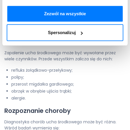
ogólne złe samopoczucie;
wymioty;
Zezwól na wszystkie
wyciek ropny lub surowiczy z ucha.
Przyczyny zapalenia w uchu
Spersonalizuj
środkowym
Zapalenie ucha środkowego może być wywołane przez
wiele czynników. Przede wszystkim zalicza się do nich:
refluks żołądkowo-przełykowy;
polipy;
przerost migdałka gardłowego;
obrzęk w obrębie ujścia trąbki;
alergie.
Rozpoznanie choroby
Diagnostyka chorób ucha środkowego może być różna.
Wśród badań wymienia się: