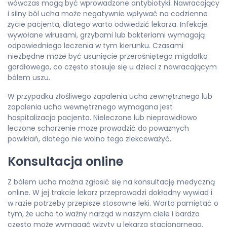
wówczas mogą być wprowadzone antybiotyki. Nawracający
i silny ból ucha może negatywnie wpływać na codzienne
życie pacjenta, dlatego warto odwiedzić lekarza. Infekcje
wywołane wirusami, grzybami lub bakteriami wymagają
odpowiedniego leczenia w tym kierunku. Czasami
niezbędne może być usunięcie przerośniętego migdałka
gardłowego, co często stosuje się u dzieci z nawracającym
bólem uszu.
W przypadku złośliwego zapalenia ucha zewnętrznego lub
zapalenia ucha wewnętrznego wymagana jest
hospitalizacja pacjenta. Nieleczone lub nieprawidłowo
leczone schorzenie może prowadzić do poważnych
powikłań, dlatego nie wolno tego zlekceważyć.
Konsultacja online
Z bólem ucha można zgłosić się na konsultację medyczną
online. W jej trakcie lekarz przeprowadzi dokładny wywiad i
w razie potrzeby przepisze stosowne leki. Warto pamiętać o
tym, że ucho to ważny narząd w naszym ciele i bardzo
często może wymagać wizyty u lekarza stacjonarnego.