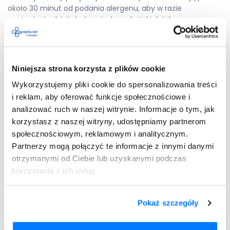
około 30 minut od podania alergenu, aby w razie
wystąpienia działań niepożądanych, takich jak
zaczerwienienie, obrzęk warg czy zawroty głowy, szybko
zareagować.
Kiedy najlepiej rozpocząć
odczulanie?
Niniejsza strona korzysta z plików cookie
Wykorzystujemy pliki cookie do spersonalizowania treści
Najlepszym momentem na rozpoczęcie odczulania jest
i reklam, aby oferować funkcje społecznościowe i
okres, w którym pacjent nie jest narażony na intensywny
analizować ruch w naszej witrynie. Informacje o tym, jak
kontakt z alergenem
. Dla osób uczulonych na pyłki roślin
korzystasz z naszej witryny, udostępniamy partnerom
czy pyłki traw, optymalny czas to okres po sezonie pylenia.
społecznościowym, reklamowym i analitycznym.
Rozpoczęcie odczulania w czasie, gdy alergen nie jest
Partnerzy mogą połączyć te informacje z innymi danymi
obecny w środowisku, minimalizuje ryzyko nasilenia
objawów alergii podczas terapii. Z kolei osoby uczulone na
otrzymanymi od Ciebie lub uzyskanymi podczas
roztocza kurzu domowego
mogą rozpocząć terapię
korzystania z ich usług.
niemal w dowolnym momencie roku
, ponieważ alergeny te
występują w naszym otoczeniu przez cały czas.
Pokaż szczegóły
Naukowcy zaznaczają, że obecnie postuluje się, by
zastępować immunoterapię przed i po sezonową,