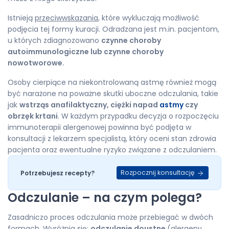
Istnieją
przeciwwskazania
, które wykluczają możliwość
podjęcia tej formy kuracji. Odradzana jest m.in. pacjentom,
u których zdiagnozowano
czynne choroby
autoimmunologiczne lub czynne choroby
nowotworowe.
Osoby cierpiące na niekontrolowaną astmę również mogą
być narażone na poważne skutki uboczne odczulania, takie
jak
wstrząs anafilaktyczny, ciężki napad
astmy
czy
obrzęk krtani
. W każdym przypadku decyzja o rozpoczęciu
immunoterapii alergenowej powinna być podjęta w
konsultacji z lekarzem specjalistą, który oceni stan zdrowia
pacjenta oraz ewentualne ryzyko związane z odczulaniem.
Rozpocznij konsultację
Potrzebujesz recepty?
Odczulanie – na czym polega?
Zasadniczo proces odczulania może przebiegać w dwóch
formach. Wyróżnia się:
odczulanie doustne
(alergeny