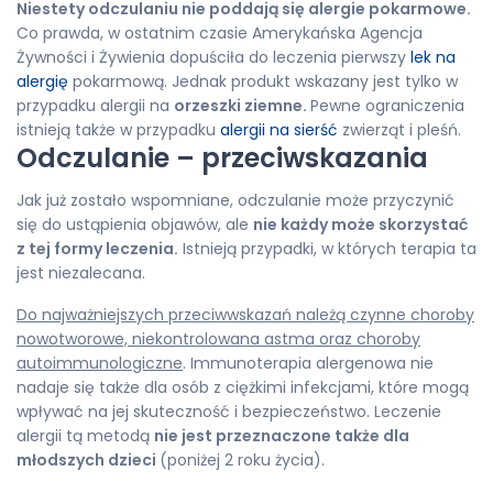
Niestety odczulaniu nie poddają się alergie pokarmowe.
Co prawda, w ostatnim czasie Amerykańska Agencja
Żywności i Żywienia dopuściła do leczenia pierwszy
lek na
alergię
pokarmową. Jednak produkt wskazany jest tylko w
przypadku alergii na
orzeszki ziemne.
Pewne ograniczenia
istnieją także w przypadku
alergii na sierść
zwierząt i pleśń.
Odczulanie – przeciwskazania
Jak już zostało wspomniane, odczulanie może przyczynić
się do ustąpienia objawów, ale
nie każdy może skorzystać
z tej formy leczenia.
Istnieją przypadki, w których terapia ta
jest niezalecana.
Do najważniejszych przeciwwskazań należą czynne choroby
nowotworowe, niekontrolowana astma oraz choroby
autoimmunologiczne
. Immunoterapia alergenowa nie
nadaje się także dla osób z ciężkimi infekcjami, które mogą
wpływać na jej skuteczność i bezpieczeństwo. Leczenie
alergii tą metodą
nie jest przeznaczone także dla
młodszych dzieci
(poniżej 2 roku życia).