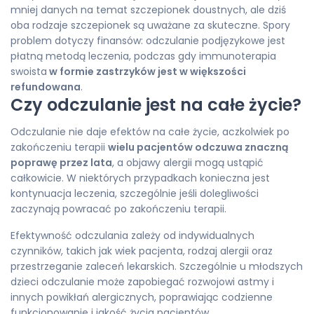
mniej danych na temat szczepionek doustnych, ale dziś
oba rodzaje szczepionek są uważane za skuteczne. Spory
problem dotyczy finansów: odczulanie podjęzykowe jest
płatną metodą leczenia, podczas gdy immunoterapia
swoista
w formie zastrzyków jest w większości
refundowana
.
Czy odczulanie jest na całe życie?
Odczulanie nie daje efektów na całe życie, aczkolwiek po
zakończeniu terapii
wielu pacjentów odczuwa znaczną
poprawę przez lata
, a objawy alergii mogą ustąpić
całkowicie. W niektórych przypadkach konieczna jest
kontynuacja leczenia, szczególnie jeśli dolegliwości
zaczynają powracać po zakończeniu terapii.
Efektywność odczulania zależy od indywidualnych
czynników, takich jak wiek pacjenta, rodzaj alergii oraz
przestrzeganie zaleceń lekarskich. Szczególnie u młodszych
dzieci odczulanie może zapobiegać rozwojowi astmy i
innych powikłań alergicznych, poprawiając codzienne
funkcjonowanie i jakość życia pacjentów.