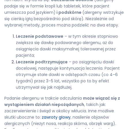
podaje się w formie kropli lub tabletek, które pacjent
umieszcza pod językiem)
i podskórne
(alergeny wstrzykuje
się cienką igłą bezpośrednio pod skórę). Niezależnie od
wybranej metody, proces można podzielić na dwa etapy.
Leczenie podstawowe
– w tym okresie stopniowo
zwiększa się dawkę podawanego alergenu, aż do
osiągnięcia dawki maksymalnej tolerowanej przez
pacjenta;
Leczenie podtrzymujące
– po osiągnięciu dawki
docelowej, następuje kontynuacja leczenia. Pacjent
otrzymuje stałe dawki w odstępach czasu (co 4–6
tygodni) przez 3–5 lat, wszystko po to by efekt
utrzymywał się jak najdłużej.
Podanie alergenu w trakcie odczulania
może wiązać się z
wystąpieniem działań niepożądanych
, takich jak:
zaczerwienienie i świąd w okolicy wkłucia. Inne możliwe
skutki uboczne to:
zawroty głowy
, nasilenie objawów
alergicznych (nieżyt nosa, reakcja skórna, obrzęk warg).