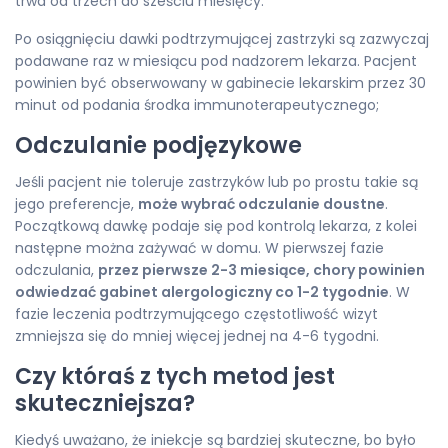
trwa od trzech do sześciu miesięcy.
Po osiągnięciu dawki podtrzymującej zastrzyki są zazwyczaj
podawane raz w miesiącu pod nadzorem lekarza. Pacjent
powinien być obserwowany w gabinecie lekarskim przez 30
minut od podania środka immunoterapeutycznego;
Odczulanie podjęzykowe
Jeśli pacjent nie toleruje zastrzyków lub po prostu takie są
jego preferencje,
może wybrać odczulanie doustne
.
Początkową dawkę podaje się pod kontrolą lekarza, z kolei
następne można zażywać w domu. W pierwszej fazie
odczulania,
przez pierwsze 2-3 miesiące, chory powinien
odwiedzać gabinet alergologiczny co 1-2 tygodnie
. W
fazie leczenia podtrzymującego częstotliwość wizyt
zmniejsza się do mniej więcej jednej na 4-6 tygodni.
Czy któraś z tych metod jest
skuteczniejsza?
Kiedyś uważano, że iniekcje są bardziej skuteczne, bo było