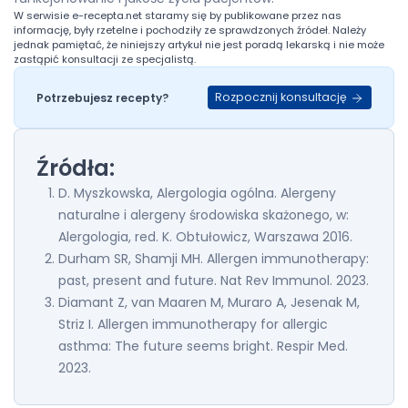
W serwisie
e-recepta.net
staramy się by publikowane przez nas
informację, były rzetelne i pochodziły ze sprawdzonych źródeł. Należy
jednak pamiętać, że niniejszy artykuł nie jest poradą lekarską i nie może
zastąpić konsultacji ze specjalistą.
Rozpocznij konsultację
Potrzebujesz recepty?
Źródła:
D. Myszkowska, Alergologia ogólna. Alergeny
naturalne i alergeny środowiska skażonego, w:
Alergologia, red. K. Obtułowicz, Warszawa 2016.
Durham SR, Shamji MH. Allergen immunotherapy:
past, present and future. Nat Rev Immunol. 2023.
Diamant Z, van Maaren M, Muraro A, Jesenak M,
Striz I. Allergen immunotherapy for allergic
asthma: The future seems bright. Respir Med.
2023.