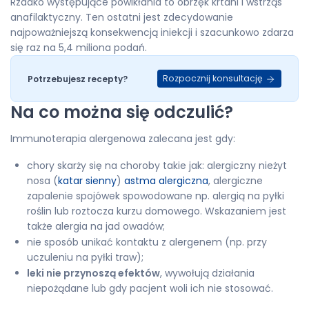
Rzadko występujące powikłania to obrzęk krtani i wstrząs
anafilaktyczny. Ten ostatni jest zdecydowanie
najpoważniejszą konsekwencją iniekcji i szacunkowo zdarza
się raz na 5,4 miliona podań.
Rozpocznij konsultację
Potrzebujesz recepty?
Na co można się odczulić?
Immunoterapia alergenowa zalecana jest gdy:
chory skarży się na choroby takie jak: alergiczny nieżyt
nosa (
katar sienny
)
astma alergiczna
, alergiczne
zapalenie spojówek spowodowane np. alergią na pyłki
roślin lub roztocza kurzu domowego. Wskazaniem jest
także alergia na jad owadów;
nie sposób unikać kontaktu z alergenem (np. przy
uczuleniu na pyłki traw);
leki nie przynoszą efektów
, wywołują działania
niepożądane lub gdy pacjent woli ich nie stosować.