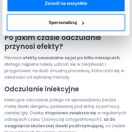
Zezwól na wszystkie
kuracją całoroczną. Doustnie można odczulać się
zarówno całorocznie, jak i okołosezonowo, czyli
rozpocząć odczulanie kilka miesięcy przed okresem
pylenia i kontynuować w okresie pylenia.
Spersonalizuj
Po jakim czasie odczulanie
przynosi efekty?
Pierwsze
efekty zauważalne są już po kilku miesiącach
,
dlatego najpierw należy uzbroić się w cierpliwość i
przygotować na dość żmudną procedurę, która różni się w
zależności od wybranej metody.
Odczulanie iniekcyjne
Iniekcyjne odczulanie polega na wprowadzaniu bardzo
małej dawki alergenu, podawanej pod skórę za pomocą
cienkiej igły. Dawkę
stopniowo zwiększa się
w regularnych
odstępach czasu (zazwyczaj cotygodniowych),
aż do
osiągnięcia skutecznej dawki podtrzymującej
, co zwykle