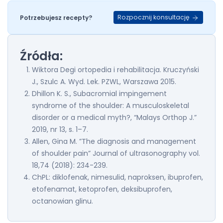
Rozpocznij konsultację
Potrzebujesz recepty?
Źródła:
Wiktora Degi ortopedia i rehabilitacja. Kruczyński
J., Szulc A. Wyd. Lek. PZWL, Warszawa 2015.
Dhillon K. S., Subacromial impingement
syndrome of the shoulder: A musculoskeletal
disorder or a medical myth?, “Malays Orthop J.”
2019, nr 13, s. 1–7.
Allen, Gina M. ”The diagnosis and management
of shoulder pain” Journal of ultrasonography vol.
18,74 (2018): 234-239.
ChPL: diklofenak, nimesulid, naproksen, ibuprofen,
etofenamat, ketoprofen, deksibuprofen,
octanowian glinu.