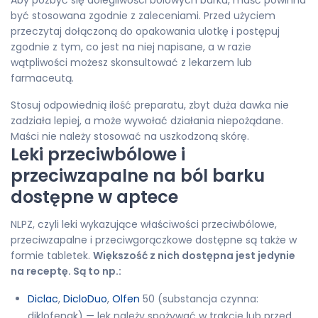
Aby pozbyć się dolegliwości bólowych barku, maść powinna
być stosowana zgodnie z zaleceniami. Przed użyciem
przeczytaj dołączoną do opakowania ulotkę i postępuj
zgodnie z tym, co jest na niej napisane, a w razie
wątpliwości możesz skonsultować z lekarzem lub
farmaceutą.
Stosuj odpowiednią ilość preparatu, zbyt duża dawka nie
zadziała lepiej, a może wywołać działania niepożądane.
Maści nie należy stosować na uszkodzoną skórę.
Leki przeciwbólowe i
przeciwzapalne na ból barku
dostępne w aptece
NLPZ, czyli leki wykazujące właściwości przeciwbólowe,
przeciwzapalne i przeciwgorączkowe dostępne są także w
formie tabletek.
Większość z nich dostępna jest jedynie
na receptę. Są to np.:
Diclac
,
DicloDuo
,
Olfen
50 (substancja czynna:
diklofenak) — lek należy spożywać w trakcie lub przed