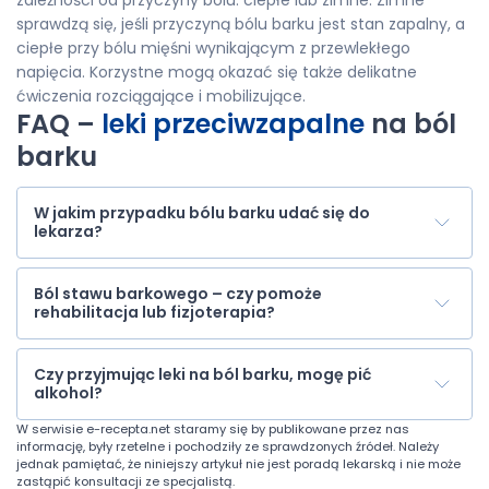
zależności od przyczyny bólu: ciepłe lub zimne. Zimne
sprawdzą się, jeśli przyczyną bólu barku jest stan zapalny, a
ciepłe przy bólu mięśni wynikającym z przewlekłego
napięcia. Korzystne mogą okazać się także delikatne
ćwiczenia rozciągające i mobilizujące.
FAQ –
leki przeciwzapalne
na ból
barku
W jakim przypadku bólu barku udać się do
lekarza?
Ból stawu barkowego – czy pomoże
rehabilitacja lub fizjoterapia?
Czy przyjmując leki na ból barku, mogę pić
alkohol?
W serwisie
e-recepta.net
staramy się by publikowane przez nas
informację, były rzetelne i pochodziły ze sprawdzonych źródeł. Należy
jednak pamiętać, że niniejszy artykuł nie jest poradą lekarską i nie może
zastąpić konsultacji ze specjalistą.