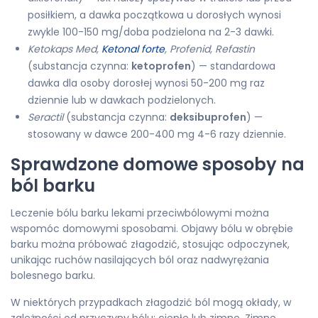
posiłkiem, a dawka początkowa u dorosłych wynosi
zwykle 100-150 mg/doba podzielona na 2-3 dawki.
Ketokaps Med,
Ketonal forte
, Profenid, Refastin
(substancja czynna:
ketoprofen
) — standardowa
dawka dla osoby dorosłej wynosi 50-200 mg raz
dziennie lub w dawkach podzielonych.
Seractil
(substancja czynna:
deksibuprofen
) —
stosowany w dawce 200-400 mg 4-6 razy dziennie.
Sprawdzone domowe sposoby na
ból barku
Leczenie bólu barku lekami przeciwbólowymi można
wspomóc domowymi sposobami. Objawy bólu w obrębie
barku można próbować złagodzić, stosując odpoczynek,
unikając ruchów nasilających ból oraz nadwyrężania
bolesnego barku.
W niektórych przypadkach złagodzić ból mogą okłady, w