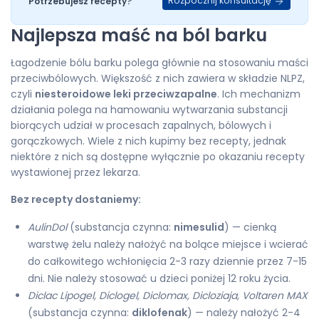
Rozpocznij konsultację
Potrzebujesz recepty?
Najlepsza maść na ból barku
Łagodzenie bólu barku polega głównie na stosowaniu maści
przeciwbólowych. Większość z nich zawiera w składzie NLPZ,
czyli
niesteroidowe leki przeciwzapalne
. Ich mechanizm
działania polega na hamowaniu wytwarzania substancji
biorących udział w procesach zapalnych, bólowych i
gorączkowych. Wiele z nich kupimy bez recepty, jednak
niektóre z nich są dostępne wyłącznie po okazaniu recepty
wystawionej przez lekarza.
Bez recepty dostaniemy:
AulinDol
(substancja czynna:
nimesulid
) — cienką
warstwę żelu należy nałożyć na bolące miejsce i wcierać
do całkowitego wchłonięcia 2-3 razy dziennie przez 7-15
dni. Nie należy stosować u dzieci poniżej 12 roku życia.
Diclac Lipogel, Diclogel, Diclomax, Dicloziaja, Voltaren MAX
(substancja czynna:
diklofenak
) — należy nałożyć 2-4