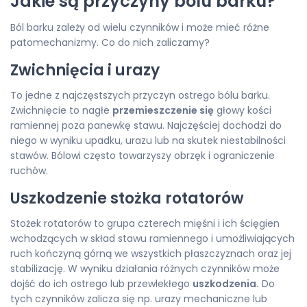
Jakie są przyczyny bólu barku?
Ból barku zależy od wielu czynników i może mieć różne
patomechanizmy. Co do nich zaliczamy?
Zwichnięcia i urazy
To jedne z najczęstszych przyczyn ostrego bólu barku.
Zwichnięcie to nagłe
przemieszczenie się
głowy kości
ramiennej poza panewkę stawu. Najczęściej dochodzi do
niego w wyniku upadku, urazu lub na skutek niestabilności
stawów. Bólowi często towarzyszy obrzęk i ograniczenie
ruchów.
Uszkodzenie stożka rotatorów
Stożek rotatorów to grupa czterech mięśni i ich ścięgien
wchodzących w skład stawu ramiennego i umożliwiających
ruch kończyną górną we wszystkich płaszczyznach oraz jej
stabilizację. W wyniku działania różnych czynników może
dojść do ich ostrego lub przewlekłego
uszkodzenia.
Do
tych czynników zalicza się np. urazy mechaniczne lub