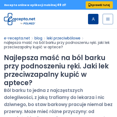
49 zł!
Sprawdź tutaj
Recepta online w aplikacji mobilnej
e-recepta.net
blog
leki przeciwbólowe
najlepsza maść na ból barku przy podnoszeniu ręki. jaki lek
przeciwzapalny kupić w aptece?
Najlepsza maść na ból barku
przy podnoszeniu ręki. Jaki lek
przeciwzapalny kupić w
aptece?
Ból barku to jedna z najczęstszych
dolegliwości, z jaką trafiamy do lekarza i nic
dziwnego, bo staw barkowy pracuje niemal bez
przerwy. Może mieć różne przyczyny: od