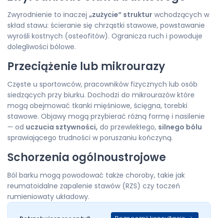
Zwyrodnienie to inaczej
„zużycie” struktur
wchodzących w
skład stawu: ścieranie się chrząstki stawowe, powstawanie
wyrośli kostnych (osteofitów). Ogranicza ruch i powoduje
dolegliwości bólowe.
Przeciążenie lub mikrourazy
Częste u sportowców, pracowników fizycznych lub osób
siedzących przy biurku. Dochodzi do mikrourazów które
mogą obejmować tkanki mięśniowe, ścięgna, torebki
stawowe. Objawy mogą przybierać różną formę i nasilenie
— od
uczucia sztywności,
do przewlekłego,
silnego bólu
sprawiającego trudności w poruszaniu kończyną.
Schorzenia ogólnoustrojowe
Ból barku mogą powodować także choroby, takie jak
reumatoidalne zapalenie stawów (RZS) czy toczeń
rumieniowaty układowy.