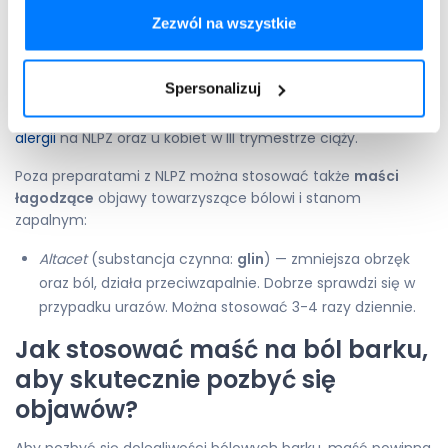
Fastum,
Ketonal
, Ketoprofen, Opokan-keto
(substancja
Zezwól na wszystkie
czynna:
ketoprofen
) — 3-5 cm pasek żelu należy
delikatnie wmasować w skórę 1-2 razy dziennie przez 7
dni.
Spersonalizuj
Żadnego z preparatów nie należy stosować w przypadku
alergii
na NLPZ oraz u kobiet w III trymestrze ciąży.
Poza preparatami z NLPZ można stosować także
maści
łagodzące
objawy towarzyszące bólowi i stanom
zapalnym:
Altacet
(substancja czynna:
glin
) — zmniejsza obrzęk
oraz ból, działa przeciwzapalnie. Dobrze sprawdzi się w
przypadku urazów. Można stosować 3-4 razy dziennie.
Jak stosować maść na ból barku,
aby skutecznie pozbyć się
objawów?