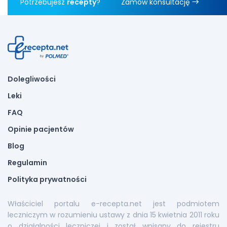
Potrzebujesz
recepty
?
Zamów konsultację
Dolegliwości
Leki
FAQ
Opinie pacjentów
Blog
Regulamin
Polityka prywatności
Właściciel portalu e-recepta.net jest podmiotem
leczniczym w rozumieniu ustawy z dnia 15 kwietnia 2011 roku
o działalności leczniczej i został wpisany do rejestru