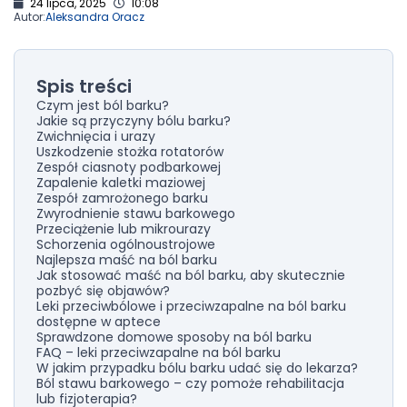
24 lipca, 2025
10:08
Autor:
Aleksandra Oracz
Spis treści
Czym jest ból barku?
Jakie są przyczyny bólu barku?
Zwichnięcia i urazy
Uszkodzenie stożka rotatorów
Zespół ciasnoty podbarkowej
Zapalenie kaletki maziowej
Zespół zamrożonego barku
Zwyrodnienie stawu barkowego
Przeciążenie lub mikrourazy
Schorzenia ogólnoustrojowe
Najlepsza maść na ból barku
Jak stosować maść na ból barku, aby skutecznie
pozbyć się objawów?
Leki przeciwbólowe i przeciwzapalne na ból barku
dostępne w aptece
Sprawdzone domowe sposoby na ból barku
FAQ – leki przeciwzapalne na ból barku
W jakim przypadku bólu barku udać się do lekarza?
Ból stawu barkowego – czy pomoże rehabilitacja
lub fizjoterapia?