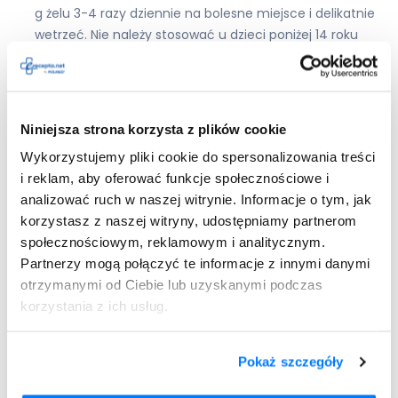
g żelu 3-4 razy dziennie na bolesne miejsce i delikatnie
wetrzeć. Nie należy stosować u dzieci poniżej 14 roku
życia.
4Flex PureGel,
Naproxen
EMO,
Naproxen Hasco
, Opokan
Actigel
(substancja czynna:
naproksen
) — niewielką
ilość żelu wmasować w bolesne miejsce. Nie należy
Niniejsza strona korzysta z plików cookie
stosować leku u dzieci poniżej 3 roku życia.
Wykorzystujemy pliki cookie do spersonalizowania treści
Dolgit, Ibuprom Effect żel, Nurofen Mięśnie i Stawy
i reklam, aby oferować funkcje społecznościowe i
(substancja czynna:
ibuprofen
) — 2-5 g żelu należy
analizować ruch w naszej witrynie. Informacje o tym, jak
wcierać w skórę 3-4 razy dziennie, zachowując
korzystasz z naszej witryny, udostępniamy partnerom
minimum 4 godziny przerwy. Nie należy stosować u
społecznościowym, reklamowym i analitycznym.
dzieci poniżej 14 roku życia.
Partnerzy mogą połączyć te informacje z innymi danymi
Difortan, Etodal, Traumon, Traumuscol
(substancja
otrzymanymi od Ciebie lub uzyskanymi podczas
czynna:
etofenamat
) — należy nałożyć na skórę pasek
korzystania z ich usług.
żelu długości 2,5-5 cm i delikatnie wmasować. Stosować
3-4 razy dziennie przez 2 tygodnie.
Pokaż szczegóły
Leki na receptę: