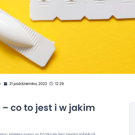
:
21 października, 2022
12:29
 co to jest i w jakim
my miejscowo w trakcie leczenia infekcji