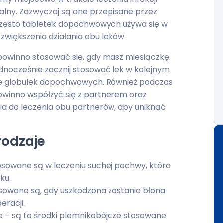
palny. Zazwyczaj są one przepisane przez
Często tabletek dopochwowych używa się w
zwiększenia działania obu leków.
powinno stosować się, gdy masz miesiączkę.
ednocześnie zacznij stosować lek w kolejnym
anie globulek dopochwowych. Również podczas
powinno współżyć się z partnerem oraz
nia do leczenia obu partnerów, aby uniknąć
rodzaje
osowane są w leczeniu suchej pochwy, która
ku.
tosowane są, gdy uszkodzona zostanie błona
eracji.
 – są to środki plemnikobójcze stosowane