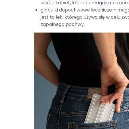
wśród kobiet, które pomagają uniknąć i
globulki dopochwowe lecznicze – mogą
jest to lek, którego używa się w celu zwa
zapalnego pochwy.