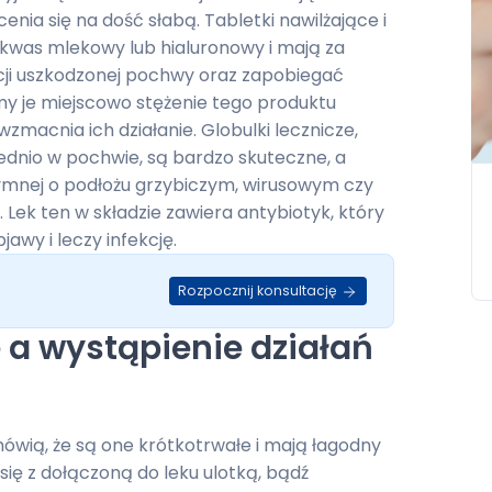
nia się na dość słabą. Tabletki nawilżające i
 kwas mlekowy lub hialuronowy i mają za
ji uszkodzonej pochwy oraz zapobiegać
emy je miejscowo stężenie tego produktu
zmacnia ich działanie. Globulki lecznicze,
rednio w pochwie, są bardzo skuteczne, a
intymnej o podłożu grzybiczym, wirusowym czy
Lek ten w składzie zawiera antybiotyk, który
awy i leczy infekcję.
Rozpocznij konsultację
a wystąpienie działań
wią, że są one krótkotrwałe i mają łagodny
ię z dołączoną do leku ulotką, bądź