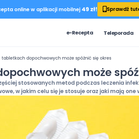
49 zł!
Sprawdź tut
epta online w aplikacji mobilnej
e-Recepta
Teleporada
o tabletkach dopochwowych może spóźnić się okres
 dopochwowych może spóźn
ęściej stosowanych metod podczas leczenia infekcji
owe, w jakim celu się je stosuje oraz jaki mają one