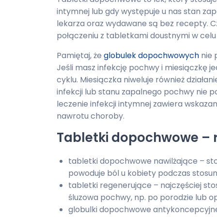
intymnej lub gdy występuje u nas stan za
lekarza oraz wydawane są bez recepty. 
połączeniu z tabletkami doustnymi w celu 
Pamiętaj, że
globulek dopochwowych
nie 
Jeśli masz infekcję pochwy i miesiączkę j
cyklu. Miesiączka niweluje również dział
infekcji lub stanu zapalnego pochwy nie 
leczenie infekcji intymnej zawiera wskaza
nawrotu choroby.
Tabletki dopochwowe – 
tabletki dopochwowe nawilżające – st
powoduje ból u kobiety podczas stosun
tabletki regenerujące – najczęściej s
śluzowa pochwy, np. po porodzie lub op
globulki dopochwowe antykoncepcyjne