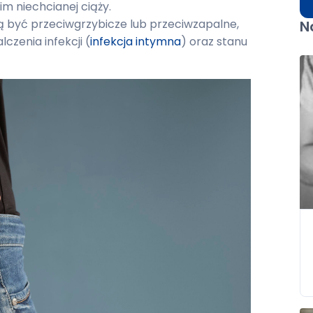
m niechcianej ciąży.
 być przeciwgrzybicze lub przeciwzapalne,
N
lczenia infekcji (
infekcja intymna
) oraz stanu