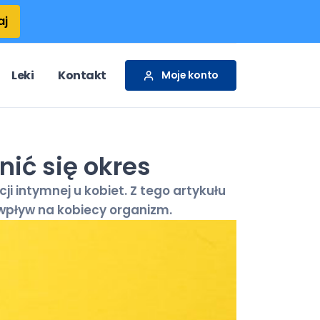
aj
Leki
Kontakt
Moje konto
ić się okres
 intymnej u kobiet. Z tego artykułu
 wpływ na kobiecy organizm.