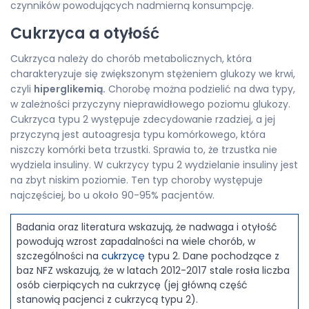
czynników powodujących nadmierną konsumpcję.
Cukrzyca a otyłość
Cukrzyca należy do chorób metabolicznych, która
charakteryzuje się zwiększonym stężeniem glukozy we krwi,
czyli
hiperglikemią.
Chorobę można podzielić na dwa typy,
w zależności przyczyny nieprawidłowego poziomu glukozy.
Cukrzyca typu 2 występuje zdecydowanie rzadziej, a jej
przyczyną jest autoagresja typu komórkowego, która
niszczy komórki beta trzustki. Sprawia to, że trzustka nie
wydziela insuliny. W cukrzycy typu 2 wydzielanie insuliny jest
na zbyt niskim poziomie. Ten typ choroby występuje
najczęściej, bo u około 90-95% pacjentów.
Badania oraz literatura wskazują, że nadwaga i otyłość
powodują wzrost zapadalności na wiele chorób, w
szczególności na
cukrzycę
typu 2. Dane pochodzące z
baz NFZ wskazują, że w latach 2012-2017 stale rosła liczba
osób cierpiących na cukrzycę (jej główną część
stanowią pacjenci z cukrzycą typu 2).