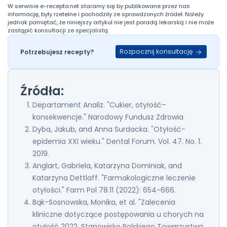
W serwisie
e-recepta.net
staramy się by publikowane przez nas
informację, były rzetelne i pochodziły ze sprawdzonych źródeł. Należy
jednak pamiętać, że niniejszy artykuł nie jest poradą lekarską i nie może
zastąpić konsultacji ze specjalistą.
Rozpocznij konsultację
Potrzebujesz recepty?
Źródła:
Departament Analiz. "Cukier, otyłość–
konsekwencje." Narodowy Fundusz Zdrowia
Dyba, Jakub, and Anna Surdacka. "Otyłość-
epidemia XXI wieku." Dental Forum. Vol. 47. No. 1.
2019.
Anglart, Gabriela, Katarzyna Dominiak, and
Katarzyna Dettlaff. "Farmakologiczne leczenie
otyłości." Farm Pol 78.11 (2022): 654-666.
Bąk-Sosnowska, Monika, et al. "Zalecenia
kliniczne dotyczące postępowania u chorych na
otyłość 2022. Stanowisko Polskiego Towarzystwa