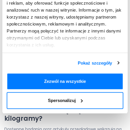
i reklam, aby oferować funkcje społecznościowe i
Mounjaro
(
tirzepatyd
),
analizować ruch w naszej witrynie. Informacje o tym, jak
Saxenda
(
liraglutyd
),
korzystasz z naszej witryny, udostępniamy partnerom
Ozempic
(
semaglutyd
),
społecznościowym, reklamowym i analitycznym.
Wegovy
(
semaglutyd
),
Partnerzy mogą połączyć te informacje z innymi danymi
Imcivree (
setmalanotyd
).
otrzymanymi od Ciebie lub uzyskanymi podczas
Skuteczność zastrzyków na
korzystania z ich usług.
odchudzanie i możliwe skutki
uboczne
Pokaż szczegóły
Należy pamiętać, że metody farmakologiczne
wspomagające utratę wagi są stosowane jednocześnie z
Zezwól na wszystkie
metodami niefarmakologicznymi, czyli związane z
odpowiednią dietą oraz regularną aktywnością fizyczną.
Spersonalizuj
Czy pacjenci stosujący leki na
odchudzanie tracą zbędne
kilogramy?
Dostępne badania oraz artykuły przeglądowe wskazują na