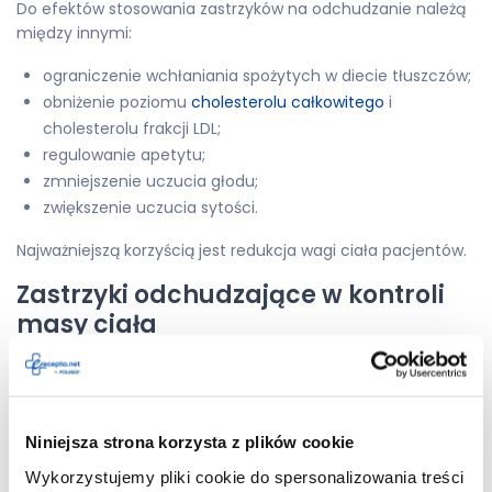
Do efektów stosowania zastrzyków na odchudzanie należą
między innymi:
ograniczenie wchłaniania spożytych w diecie tłuszczów;
obniżenie poziomu
cholesterolu całkowitego
i
cholesterolu frakcji LDL;
regulowanie apetytu;
zmniejszenie uczucia głodu;
zwiększenie uczucia sytości.
Najważniejszą korzyścią jest redukcja wagi ciała pacjentów.
Zastrzyki odchudzające w kontroli
masy ciała
Na rynku jest dostępnych kilka preparatów, które stosowane
są u pacjentów z cukrzycą, jednocześnie wspomagając
utratę masy ciała u osób otyłych. Wszystkie z nich
dostępne są wyłącznie na receptę.
Leki, które są
Niniejsza strona korzysta z plików cookie
stosowane to:
Wykorzystujemy pliki cookie do spersonalizowania treści