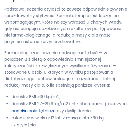
Podstawa leczenia otyłości to zawsze odpowiednie żywienie
i prozdrowotny styl życia. Farmakoterapia jest leczeniem
wspomagającym, które należy wdrażać u chorych wtedy,
gdy nie osiągają oczekiwanych rezultatów postępowania
niefarmakologicznego, a redukcja masy ciała może
przynieść istotne korzyści zdrowotne.
Farmakologiczne leczenie nadwagi może być — w
połączeniu z dietą o odpowiednio zmniejszonej
kaloryczności i ze zwiększonym wysiłkiem fizycznym —
stosowane u osób, u których w wyniku postępowania
dietetycznego i behawioralnego nie uzyskano istotnej
redukcji masy ciała, o ile spełniają poniższe kryteria:
dorośli z BMI ≥30 kg/m2;
dorośli z BMI 27–29,9 kg/m2 i ≥1 z chorobami tj. cukrzyca,
nadciśnienie tętnicze
czy dyslipidemia;
młodzież w wieku ≥12 lat, z masą ciała >60 kg
i z otyłością.