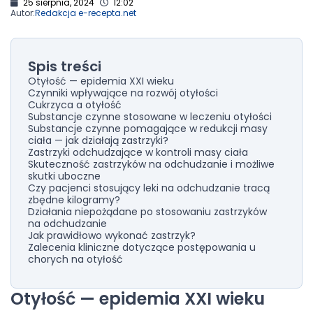
25 sierpnia, 2024
12:02
Autor:
Redakcja e-recepta.net
Spis treści
Otyłość — epidemia XXI wieku
Czynniki wpływające na rozwój otyłości
Cukrzyca a otyłość
Substancje czynne stosowane w leczeniu otyłości
Substancje czynne pomagające w redukcji masy
ciała — jak działają zastrzyki?
Zastrzyki odchudzające w kontroli masy ciała
Skuteczność zastrzyków na odchudzanie i możliwe
skutki uboczne
Czy pacjenci stosujący leki na odchudzanie tracą
zbędne kilogramy?
Działania niepożądane po stosowaniu zastrzyków
na odchudzanie
Jak prawidłowo wykonać zastrzyk?
Zalecenia kliniczne dotyczące postępowania u
chorych na otyłość
Otyłość — epidemia XXI wieku