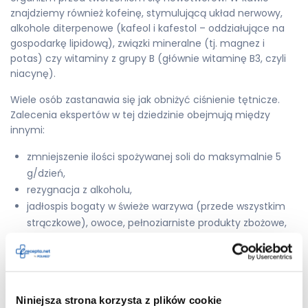
znajdziemy również kofeinę, stymulującą układ nerwowy,
alkohole diterpenowe (kafeol i kafestol – oddziałujące na
gospodarkę lipidową), związki mineralne (tj. magnez i
potas) czy witaminy z grupy B (głównie witaminę B3, czyli
niacynę).
Wiele osób zastanawia się jak obniżyć ciśnienie tętnicze.
Zalecenia ekspertów w tej dziedzinie obejmują między
innymi:
zmniejszenie ilości spożywanej soli do maksymalnie 5
g/dzień,
rezygnacja z alkoholu,
jadłospis bogaty w świeże warzywa (przede wszystkim
strączkowe), owoce, pełnoziarniste produkty zbożowe,
ryby, orzechy, nienasycone kwasy tłuszczowe oraz
nabiał o obniżonej zawartości tłuszczu,
ograniczenie spożycia czerwonego mięsa oraz kwasów
tłuszczowych nasyconych,
Niniejsza strona korzysta z plików cookie
regularna aktywność fizyczna,