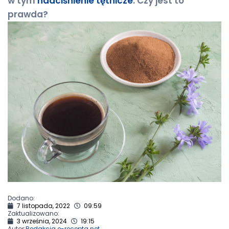
w tym
nadciśnienie tętnicze
. Czy jest to
prawda?
Dodano:
7 listopada, 2022
09:59
Zaktualizowano:
3 września, 2024
19:15
Autor:
Redakcja e-recepta.net