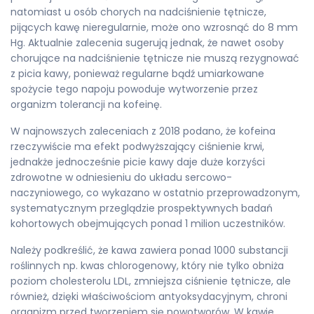
natomiast u osób chorych na nadciśnienie tętnicze,
pijących kawę nieregularnie, może ono wzrosnąć do 8 mm
Hg. Aktualnie zalecenia sugerują jednak, że nawet osoby
chorujące na nadciśnienie tętnicze nie muszą rezygnować
z picia kawy, ponieważ regularne bądź umiarkowane
spożycie tego napoju powoduje wytworzenie przez
organizm tolerancji na kofeinę.
W najnowszych zaleceniach z 2018 podano, że kofeina
rzeczywiście ma efekt podwyższający ciśnienie krwi,
jednakże jednocześnie picie kawy daje duże korzyści
zdrowotne w odniesieniu do układu sercowo-
naczyniowego, co wykazano w ostatnio przeprowadzonym,
systematycznym przeglądzie prospektywnych badań
kohortowych obejmujących ponad 1 milion uczestników.
Należy podkreślić, że kawa zawiera ponad 1000 substancji
roślinnych np. kwas chlorogenowy, który nie tylko obniża
poziom cholesterolu LDL, zmniejsza ciśnienie tętnicze, ale
również, dzięki właściwościom antyoksydacyjnym, chroni
organizm przed tworzeniem się nowotworów. W kawie