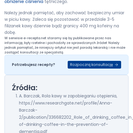
obniżenie ciśnienia
tętniczego.
Należy jednak pamiętać, aby zachować bezpieczny umiar
w piciu kawy. Zaleca się pozostawać w przedziale 3-5
filiżanek kawy dziennie bądź granicy 400 mg kofeiny na
dobę.
W serwisie
e-recepta.net
staramy się by publikowane przez nas
informację, były rzetelne i pochodziły ze sprawdzonych źródeł. Należy
jednak pamiętać, że niniejszy artykuł nie jest poradą lekarską i nie może
zastąpić konsultacji ze specjalistą.
Rozpocznij konsultację
Potrzebujesz recepty?
Źródła:
A. Barczak, Rola kawy w zapobieganiu otępienia,
https://www.researchgate.net/profile/Anna-
Barczak-
2/publication/336682202_Role_of_drinking_coffee_i
of-drinking-coffee-in-the-prevention-of-
dementia.pdf