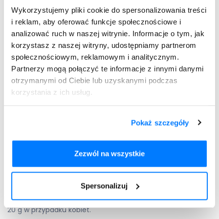
redukcja
otyłości
(szczególnie brzusznej),
Wykorzystujemy pliki cookie do spersonalizowania treści
rezygnacja z palenia tytoniu.
i reklam, aby oferować funkcje społecznościowe i
analizować ruch w naszej witrynie. Informacje o tym, jak
Dieta przy nadciśnieniu tętniczym odgrywa rolę kluczową.
korzystasz z naszej witryny, udostępniamy partnerom
Wzorcową dietą, polecaną w przypadku leczenia chorób
społecznościowym, reklamowym i analitycznym.
krążenia jest dieta DASH, bogata w produkty zbożowe z
Partnerzy mogą połączyć te informacje z innymi danymi
pełnego ziarna, warzywa, owoce, ryby, drób i orzechy. Dieta
otrzymanymi od Ciebie lub uzyskanymi podczas
DASH uznawana jest za najzdrowszą dietę świata.
korzystania z ich usług.
Ciekawostką może być fakt, że brak jest w niej zalecenia
odnośnie do ograniczenia bądź rezygnacji z picia kawy.
Pokaż szczegóły
Alkohol a nadciśnienie – to zdecydowanie dużo bardziej
niebezpieczne połączenie, co również udowadniają
zalecenia ekspertów, które nie uwzględniają ograniczenia
Zezwól na wszystkie
spożycia kawy. Udowodniono, że wypijanie dużych ilości
alkoholu powoduje wzrost ciśnienia tętniczego i
niekorzystne zmiany w naczyniach krwionośnych. Dawkę
Spersonalizuj
alkoholu, jaką szacuje się za próg podnoszący ciśnienie,
uznaje się 20-30 g dziennie w przypadku mężczyzn oraz 10-
20 g w przypadku kobiet.