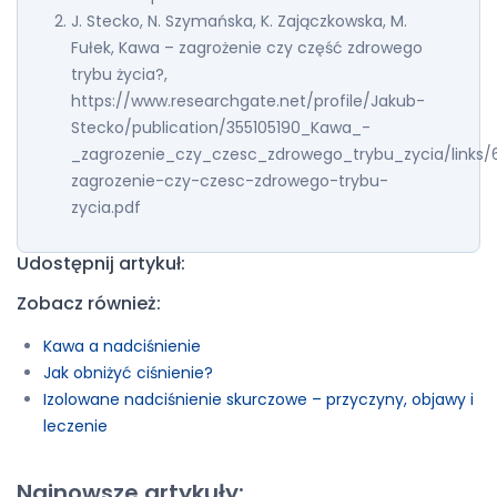
J. Stecko, N. Szymańska, K. Zajączkowska, M.
Fułek, Kawa – zagrożenie czy część zdrowego
trybu życia?,
https://www.researchgate.net/profile/Jakub-
Stecko/publication/355105190_Kawa_-
_zagrozenie_czy_czesc_zdrowego_trybu_zycia/link
zagrozenie-czy-czesc-zdrowego-trybu-
zycia.pdf
Udostępnij artykuł:
Zobacz również:
Kawa a nadciśnienie
Jak obniżyć ciśnienie?
Izolowane nadciśnienie skurczowe – przyczyny, objawy i
leczenie
Najnowsze artykuły: