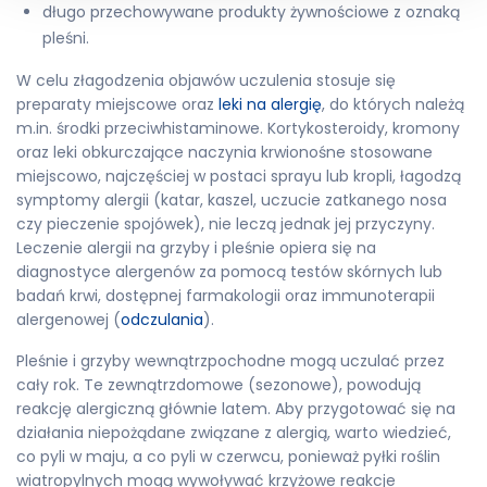
długo przechowywane produkty żywnościowe z oznaką
pleśni.
W celu złagodzenia objawów uczulenia stosuje się
preparaty miejscowe oraz
leki na alergię
, do których należą
m.in. środki przeciwhistaminowe. Kortykosteroidy, kromony
oraz leki obkurczające naczynia krwionośne stosowane
miejscowo, najczęściej w postaci sprayu lub kropli, łagodzą
symptomy alergii (katar, kaszel, uczucie zatkanego nosa
czy pieczenie spojówek), nie leczą jednak jej przyczyny.
Leczenie alergii na grzyby i pleśnie opiera się na
diagnostyce alergenów za pomocą testów skórnych lub
badań krwi, dostępnej farmakologii oraz immunoterapii
alergenowej (
odczulania
).
Pleśnie i grzyby wewnątrzpochodne mogą uczulać przez
cały rok. Te zewnątrzdomowe (sezonowe), powodują
reakcję alergiczną głównie latem. Aby przygotować się na
działania niepożądane związane z alergią, warto wiedzieć,
co pyli w maju, a co pyli w czerwcu, ponieważ pyłki roślin
wiatropylnych mogą wywoływać krzyżowe reakcje