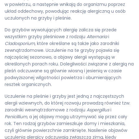
w powietrzu, a następnie wnikają do organizmu poprzez
układ oddechowy, powodując reakcję alergiczną u osób
uczulonych na grzyby i pleśnie.
Do grzybów wywołujących alergię zalicza się przede
wszystkim grzyby pleśniowe z rodzaju
Alternaria
i
Cladosporium
, które określane są także jako zarodniki
zewnątrzdomowe. Uczulenie na te grzyby pojawia się
najczęściej sezonowo, a objawy alergii występują w
określonych porach roku. Dolegliwości związane z alergią na
pleśń odczuwane są głównie wiosną i jesienią w czasie
podwyższonej wilgotności powietrza i obumierających
resztek organicznych.
Uczulenie na pleśnie i grzyby jest jedną z najczęstszych
alergii wziewnych, do której rozwoju prowadzą również tzw.
zarodniki wewnątrzdomowe z rodzaju
Aspergillus
i
Penicillium
, a jej objawy mogą utrzymywać się przez cały
rok. Ten rodzaj grzybów zamieszkuje domy i mieszkania,
czyli głównie powierzchnie zamknięte. Nasilenie objawów
uczulenia alergicy odczuwają zwłaszcza zimą, kiedy