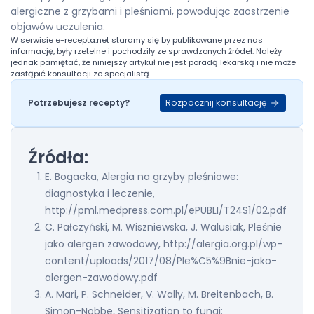
alergiczne z grzybami i pleśniami, powodując zaostrzenie
objawów uczulenia.
W serwisie
e-recepta.net
staramy się by publikowane przez nas
informację, były rzetelne i pochodziły ze sprawdzonych źródeł. Należy
jednak pamiętać, że niniejszy artykuł nie jest poradą lekarską i nie może
zastąpić konsultacji ze specjalistą.
Rozpocznij konsultację
Potrzebujesz recepty?
Źródła:
E. Bogacka, Alergia na grzyby pleśniowe:
diagnostyka i leczenie,
http://pml.medpress.com.pl/ePUBLI/T24S1/02.pdf
C. Pałczyński, M. Wiszniewska, J. Walusiak, Pleśnie
jako alergen zawodowy, http://alergia.org.pl/wp-
content/uploads/2017/08/Ple%C5%9Bnie-jako-
alergen-zawodowy.pdf
A. Mari, P. Schneider, V. Wally, M. Breitenbach, B.
Simon-Nobbe, Sensitization to fungi: