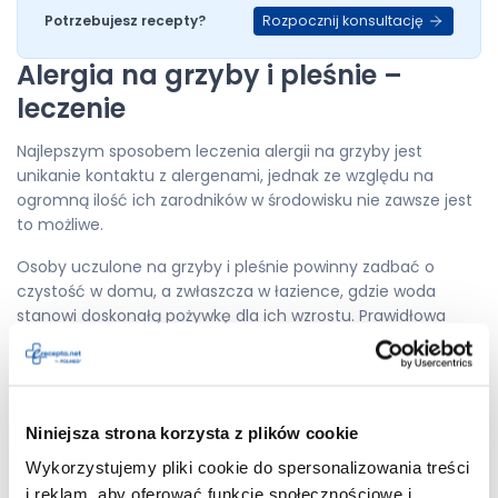
Rozpocznij konsultację
Potrzebujesz recepty?
Alergia na grzyby i pleśnie –
leczenie
Najlepszym sposobem leczenia alergii na grzyby jest
unikanie kontaktu z alergenami, jednak ze względu na
ogromną ilość ich zarodników w środowisku nie zawsze jest
to możliwe.
Osoby uczulone na grzyby i pleśnie powinny zadbać o
czystość w domu, a zwłaszcza w łazience, gdzie woda
stanowi doskonałą pożywkę dla ich wzrostu. Prawidłowa
wentylacja pomieszczeń, częste wietrzenie i utrzymywanie
umiarkowanej wilgotności powietrza pozwoli obniżyć
stężenie zarodników. Alergicy powinni zwrócić szczególną
uwagę na właściwe przechowywanie produktów
Niniejsza strona korzysta z plików cookie
żywnościowych oraz zadbać o stan i czystość miejsc, które
są źródłem grzybów i pleśni w warunkach domowych
Wykorzystujemy pliki cookie do spersonalizowania treści
(klimatyzacja, kosze na śmieci itd.) Podczas prac
i reklam, aby oferować funkcje społecznościowe i