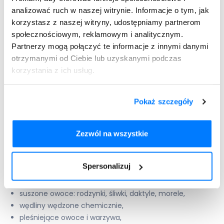
ogrodowych, takich jak koszenie trawy, grabienie liści czy
analizować ruch w naszej witrynie. Informacje o tym, jak
sadzenie roślin warto użyć maseczki, która ograniczy
korzystasz z naszej witryny, udostępniamy partnerom
wdychanie zarodników pleśni, a tym samym złagodzi
społecznościowym, reklamowym i analitycznym.
dolegliwości alergiczne.
Partnerzy mogą połączyć te informacje z innymi danymi
otrzymanymi od Ciebie lub uzyskanymi podczas
korzystania z ich usług.
Osoby uczulone na grzyby powinny także wystrzegać się
pokarmów zawierających grzybnię pleśni, która może
zaostrzyć symptomy alergii. Należą do nich:
Pokaż szczegóły
alkohol (szampan, wino, piwo),
ketchup,
Zezwól na wszystkie
sos sojowy,
sery, zwłaszcza pleśniowe,
Spersonalizuj
pieczywo i inne produkty zawierające drożdże,
winogrona,
suszone owoce: rodzynki, śliwki, daktyle, morele,
wędliny wędzone chemicznie,
pleśniejące owoce i warzywa,