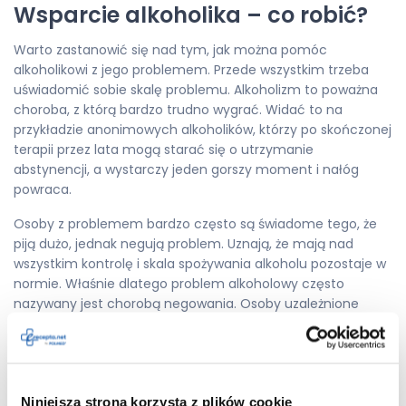
Wsparcie alkoholika – co robić?
Warto zastanowić się nad tym, jak można pomóc
alkoholikowi z jego problemem. Przede wszystkim trzeba
uświadomić sobie skalę problemu. Alkoholizm to poważna
choroba, z którą bardzo trudno wygrać. Widać to na
przykładzie anonimowych alkoholików, którzy po skończonej
terapii przez lata mogą starać się o utrzymanie
abstynencji, a wystarczy jeden gorszy moment i nałóg
powraca.
Osoby z problemem bardzo często są świadome tego, że
piją dużo, jednak negują problem. Uznają, że mają nad
wszystkim kontrolę i skala spożywania alkoholu pozostaje w
normie. Właśnie dlatego problem alkoholowy często
nazywany jest chorobą negowania. Osoby uzależnione
uważają, że w dowolnie wybranym momencie mogą
przestać pić, a w rzeczywistości jest wręcz przeciwnie. Im
później zaczną leczenie, tym gorzej. W tym obszarze jest
bardzo duża rola bliskich alkoholika, którzy powinni okazać
Niniejsza strona korzysta z plików cookie
mu zrozumienie, wsparcie i pomóc mu w podjęciu decyzji o