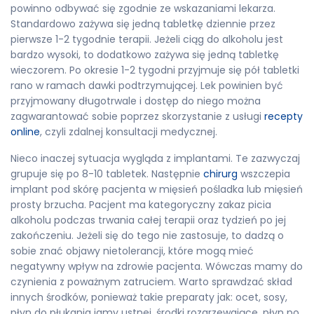
powinno odbywać się zgodnie ze wskazaniami lekarza.
Standardowo zażywa się jedną tabletkę dziennie przez
pierwsze 1-2 tygodnie terapii. Jeżeli ciąg do alkoholu jest
bardzo wysoki, to dodatkowo zażywa się jedną tabletkę
wieczorem. Po okresie 1-2 tygodni przyjmuje się pół tabletki
rano w ramach dawki podtrzymującej. Lek powinien być
przyjmowany długotrwale i dostęp do niego można
zagwarantować sobie poprzez skorzystanie z usługi
recepty
online
, czyli zdalnej konsultacji medycznej.
Nieco inaczej sytuacja wygląda z implantami. Te zazwyczaj
grupuje się po 8-10 tabletek. Następnie
chirurg
wszczepia
implant pod skórę pacjenta w mięsień pośladka lub mięsień
prosty brzucha. Pacjent ma kategoryczny zakaz picia
alkoholu podczas trwania całej terapii oraz tydzień po jej
zakończeniu. Jeżeli się do tego nie zastosuje, to dadzą o
sobie znać objawy nietolerancji, które mogą mieć
negatywny wpływ na zdrowie pacjenta. Wówczas mamy do
czynienia z poważnym zatruciem. Warto sprawdzać skład
innych środków, ponieważ takie preparaty jak: ocet, sosy,
płyn do płukania jamy ustnej, środki rozgrzewające, płyn po