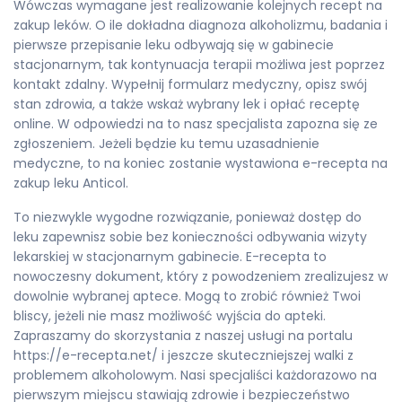
Wówczas wymagane jest realizowanie kolejnych recept na
zakup leków. O ile dokładna diagnoza alkoholizmu, badania i
pierwsze przepisanie leku odbywają się w gabinecie
stacjonarnym, tak kontynuacja terapii możliwa jest poprzez
kontakt zdalny. Wypełnij formularz medyczny, opisz swój
stan zdrowia, a także wskaż wybrany lek i opłać receptę
online. W odpowiedzi na to nasz specjalista zapozna się ze
zgłoszeniem. Jeżeli będzie ku temu uzasadnienie
medyczne, to na koniec zostanie wystawiona e-recepta na
zakup leku Anticol.
To niezwykle wygodne rozwiązanie, ponieważ dostęp do
leku zapewnisz sobie bez konieczności odbywania wizyty
lekarskiej w stacjonarnym gabinecie. E-recepta to
nowoczesny dokument, który z powodzeniem zrealizujesz w
dowolnie wybranej aptece. Mogą to zrobić również Twoi
bliscy, jeżeli nie masz możliwość wyjścia do apteki.
Zapraszamy do skorzystania z naszej usługi na portalu
https://e-recepta.net/ i jeszcze skuteczniejszej walki z
problemem alkoholowym. Nasi specjaliści każdorazowo na
pierwszym miejscu stawiają zdrowie i bezpieczeństwo