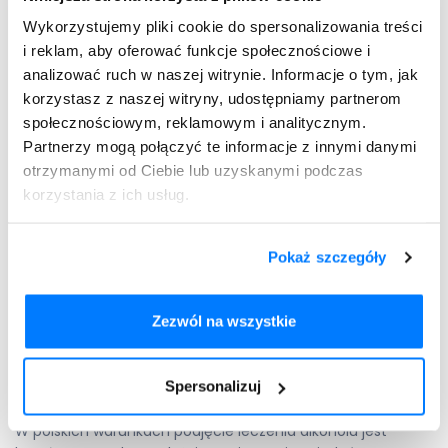
podjęciu leczenia. Polega to przede wszystkim na
Wykorzystujemy pliki cookie do spersonalizowania treści
uświadamianiu osoby chorej, że ma określony problem.
i reklam, aby oferować funkcje społecznościowe i
Zazwyczaj rzucenie alkoholu nie udaje się bez wsparcia
analizować ruch w naszej witrynie. Informacje o tym, jak
farmakologicznego i specjalistycznej terapii uzależnienia.
korzystasz z naszej witryny, udostępniamy partnerom
społecznościowym, reklamowym i analitycznym.
Partnerzy mogą połączyć te informacje z innymi danymi
otrzymanymi od Ciebie lub uzyskanymi podczas
korzystania z ich usług.
Pokaż szczegóły
Zezwól na wszystkie
Jak wygląda leczenie
alkoholizmu?
Spersonalizuj
W polskich warunkach podjęcie leczenia alkoholu jest