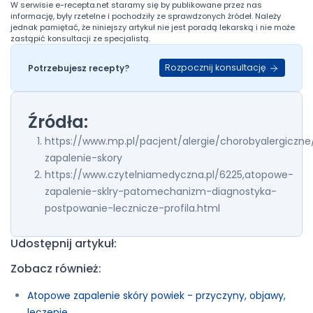
W serwisie
e-recepta.net
staramy się by publikowane przez nas
informację, były rzetelne i pochodziły ze sprawdzonych źródeł. Należy
jednak pamiętać, że niniejszy artykuł nie jest poradą lekarską i nie może
zastąpić konsultacji ze specjalistą.
Rozpocznij konsultację
Potrzebujesz recepty?
Źródła:
https://www.mp.pl/pacjent/alergie/chorobyalergiczn
zapalenie-skory
https://www.czytelniamedyczna.pl/6225,atopowe-
zapalenie-sklry-patomechanizm-diagnostyka-
postpowanie-lecznicze-profila.html
Udostępnij artykuł:
Zobacz również:
Atopowe zapalenie skóry powiek - przyczyny, objawy,
leczenie