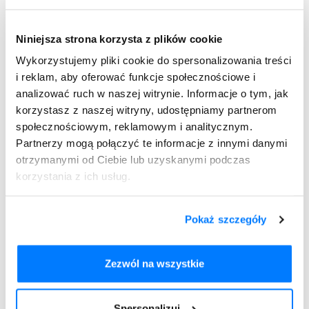
Uogólniając, fundamentem leczenia AZS jest odpowiednia
pielęgnacja i leczenie przeciwzapalne. W zależności od
charakteru i nasilenia objawów lekarz może zalecić
Niniejsza strona korzysta z plików cookie
stosowanie preparatów miejscowych lub doustnych (o
działaniu przeciwinfekcyjnym, przeciwhistaminowym,
Wykorzystujemy pliki cookie do spersonalizowania treści
immunomodulującym). W razie ciężkich zaostrzeń AZS
i reklam, aby oferować funkcje społecznościowe i
specjalista może wdrożyć doustne kortykosteroidy do
analizować ruch w naszej witrynie. Informacje o tym, jak
stosowania przez 1-2 tygodnie.
korzystasz z naszej witryny, udostępniamy partnerom
Atopowe zapalenie skóry -
społecznościowym, reklamowym i analitycznym.
domowe sposoby i codzienna
Partnerzy mogą połączyć te informacje z innymi danymi
otrzymanymi od Ciebie lub uzyskanymi podczas
pielęgnacja
korzystania z ich usług.
Warto mieć świadomość, skóra pacjentów cierpiących na
AZS okolic intymnych jest bardzo reaktywna. Z tego
Pokaż szczegóły
względu należy zwracać szczególną uwagę na codzienną
pielęgnację i wyeliminować z otoczenia potencjalne
czynniki, które mogą podrażniać skórę, działać na nią
Zezwól na wszystkie
alergizująco. Niewskazane jest stosowanie kosmetyków
perfumowanych, zawierających w składzie sztuczne
barwniki, konserwanty i parabeny, czy alkohol, który może
Spersonalizuj