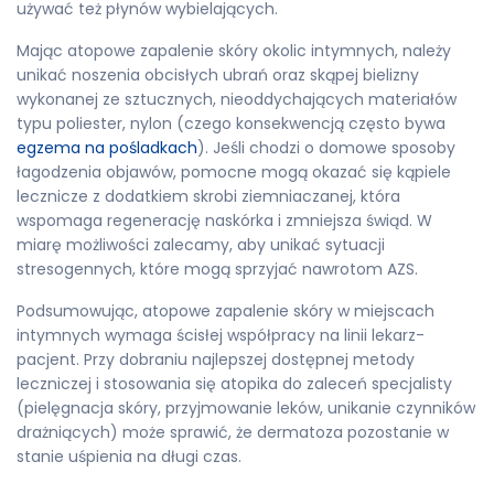
używać też płynów wybielających.
Mając atopowe zapalenie skóry okolic intymnych, należy
unikać noszenia obcisłych ubrań oraz skąpej bielizny
wykonanej ze sztucznych, nieoddychających materiałów
typu poliester, nylon (czego konsekwencją często bywa
egzema na pośladkach
). Jeśli chodzi o domowe sposoby
łagodzenia objawów, pomocne mogą okazać się kąpiele
lecznicze z dodatkiem skrobi ziemniaczanej, która
wspomaga regenerację naskórka i zmniejsza świąd. W
miarę możliwości zalecamy, aby unikać sytuacji
stresogennych, które mogą sprzyjać nawrotom AZS.
Podsumowując, atopowe zapalenie skóry w miejscach
intymnych wymaga ścisłej współpracy na linii lekarz-
pacjent. Przy dobraniu najlepszej dostępnej metody
leczniczej i stosowania się atopika do zaleceń specjalisty
(pielęgnacja skóry, przyjmowanie leków, unikanie czynników
drażniących) może sprawić, że dermatoza pozostanie w
stanie uśpienia na długi czas.