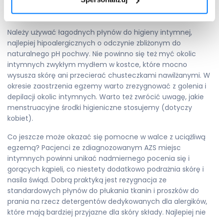
doprowadzić do naruszenia płaszcza hydrolipidowego
skóry.
Należy używać łagodnych płynów do higieny intymnej,
najlepiej hipoalergicznych o odczynie zbliżonym do
naturalnego pH pochwy. Nie powinno się też myć okolic
intymnych zwykłym mydłem w kostce, które mocno
wysusza skórę ani przecierać chusteczkami nawilżanymi. W
okresie zaostrzenia egzemy warto zrezygnować z golenia i
depilacji okolic intymnych. Warto też zwrócić uwagę, jakie
menstruacyjne środki higieniczne stosujemy (dotyczy
kobiet).
Co jeszcze może okazać się pomocne w walce z uciążliwą
egzemą? Pacjenci ze zdiagnozowanym AZS miejsc
intymnych powinni unikać nadmiernego pocenia się i
gorących kąpieli, co niestety dodatkowo podrażnia skórę i
nasila świąd. Dobrą praktyką jest rezygnacja ze
standardowych płynów do płukania tkanin i proszków do
prania na rzecz detergentów dedykowanych dla alergików,
które mają bardziej przyjazne dla skóry składy. Najlepiej nie