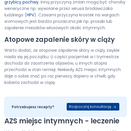
grzybicy pochwy
. Inną przyczyną zmian mogą być choroby
weneryczne np. wywołane przez wirusa brodawczaka
ludzkiego (
HPV
). Czasami przyczyna krostek na wargach
sromowych jest bardzo prozaiczna jak np. prosaki lub
zapalenie mieszków włosowych okolic intymnych.
Atopowe zapalenie skóry w ciąży
Warto dodać, że atopowe zapalenie skóry w ciąży zwykle
nasila się jej początku. U części pacjentek w I trymestrze
dochodzi do zaostrzenia objawów, u innych atopia
przechodzi w stan remisji. Niekiedy AZS miejsc intymnych
daje o sobie znać po raz pierwszy dopiero w chwili, gdy
kobieta zachodzi w ciążę.
Rozpocznij konsultację
Potrzebujesz recepty?
AZS miejsc intymnych - leczenie