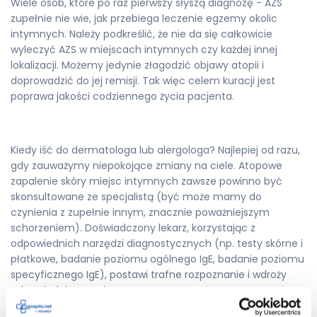
Wiele osób, które po raz pierwszy słyszą diagnozę - AZS
zupełnie nie wie, jak przebiega leczenie egzemy okolic
intymnych. Należy podkreślić, że nie da się całkowicie
wyleczyć AZS w miejscach intymnych czy każdej innej
lokalizacji. Możemy jedynie złagodzić objawy atopii i
doprowadzić do jej remisji. Tak więc celem kuracji jest
poprawa jakości codziennego życia pacjenta.
Kiedy iść do dermatologa lub alergologa? Najlepiej od razu,
gdy zauważymy niepokojące zmiany na ciele. Atopowe
zapalenie skóry miejsc intymnych zawsze powinno być
skonsultowane ze specjalistą (być może mamy do
czynienia z zupełnie innym, znacznie poważniejszym
schorzeniem). Doświadczony lekarz, korzystając z
odpowiednich narzędzi diagnostycznych (np. testy skórne i
płatkowe, badanie poziomu ogólnego IgE, badanie poziomu
specyficznego IgE), postawi trafne rozpoznanie i wdroży
odpowiednią terapię.