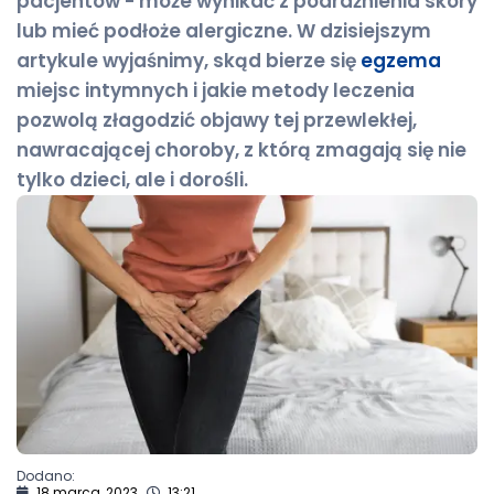
pacjentów - może wynikać z podrażnienia skóry
lub mieć podłoże alergiczne. W dzisiejszym
artykule wyjaśnimy, skąd bierze się
egzema
miejsc intymnych i jakie metody leczenia
pozwolą złagodzić objawy tej przewlekłej,
nawracającej choroby, z którą zmagają się nie
tylko dzieci, ale i dorośli.
Dodano:
18 marca, 2023
13:21