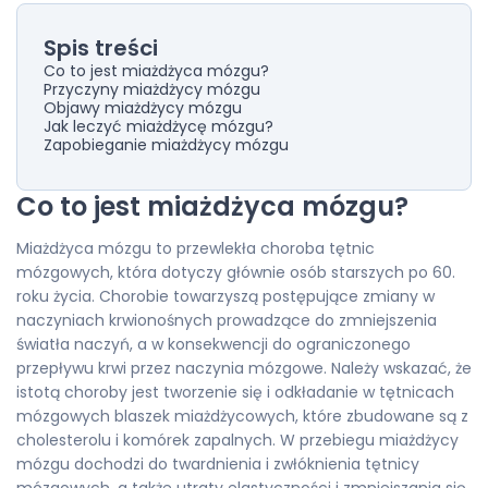
Spis treści
Co to jest miażdżyca mózgu?
Przyczyny miażdżycy mózgu
Objawy miażdżycy mózgu
Jak leczyć miażdżycę mózgu?
Zapobieganie miażdżycy mózgu
Co to jest miażdżyca mózgu?
Miażdżyca mózgu to przewlekła choroba tętnic
mózgowych, która dotyczy głównie osób starszych po 60.
roku życia. Chorobie towarzyszą postępujące zmiany w
naczyniach krwionośnych prowadzące do zmniejszenia
światła naczyń, a w konsekwencji do ograniczonego
przepływu krwi przez naczynia mózgowe. Należy wskazać, że
istotą choroby jest tworzenie się i odkładanie w tętnicach
mózgowych blaszek miażdżycowych, które zbudowane są z
cholesterolu i komórek zapalnych. W przebiegu miażdżycy
mózgu dochodzi do twardnienia i zwłóknienia tętnicy