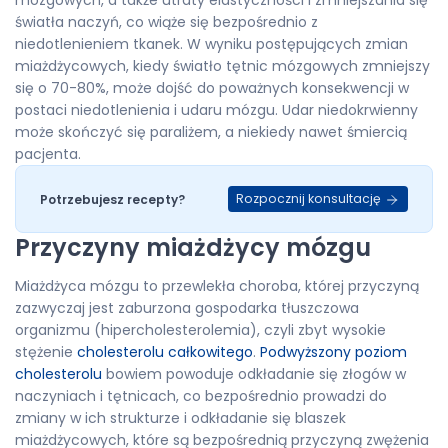
mózgowych, a także utraty elastyczności i zmniejszania się
światła naczyń, co wiąże się bezpośrednio z
niedotlenieniem tkanek. W wyniku postępujących zmian
miażdżycowych, kiedy światło tętnic mózgowych zmniejszy
się o 70-80%, może dojść do poważnych konsekwencji w
postaci niedotlenienia i udaru mózgu. Udar niedokrwienny
może skończyć się paraliżem, a niekiedy nawet śmiercią
pacjenta.
Rozpocznij konsultację
Potrzebujesz recepty?
Przyczyny miażdżycy mózgu
Miażdżyca mózgu to przewlekła choroba, której przyczyną
zazwyczaj jest zaburzona gospodarka tłuszczowa
organizmu (hipercholesterolemia), czyli zbyt wysokie
stężenie
cholesterolu całkowitego
.
Podwyższony poziom
cholesterolu
bowiem powoduje odkładanie się złogów w
naczyniach i tętnicach, co bezpośrednio prowadzi do
zmiany w ich strukturze i odkładanie się blaszek
miażdżycowych, które są bezpośrednią przyczyną zwężenia