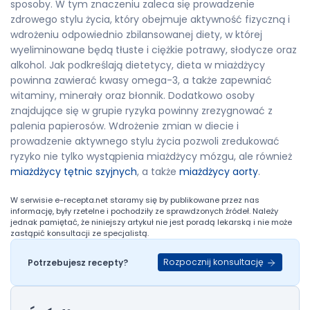
sposoby. W tym znaczeniu zaleca się prowadzenie
zdrowego stylu życia, który obejmuje aktywność fizyczną i
wdrożeniu odpowiednio zbilansowanej diety, w której
wyeliminowane będą tłuste i ciężkie potrawy, słodycze oraz
alkohol. Jak podkreślają dietetycy, dieta w miażdżycy
powinna zawierać kwasy omega-3, a także zapewniać
witaminy, minerały oraz błonnik. Dodatkowo osoby
znajdujące się w grupie ryzyka powinny zrezygnować z
palenia papierosów. Wdrożenie zmian w diecie i
prowadzenie aktywnego stylu życia pozwoli zredukować
ryzyko nie tylko wystąpienia miażdżycy mózgu, ale również
miażdżycy tętnic szyjnych
, a także
miażdżycy aorty
.
W serwisie
e-recepta.net
staramy się by publikowane przez nas
informację, były rzetelne i pochodziły ze sprawdzonych źródeł. Należy
jednak pamiętać, że niniejszy artykuł nie jest poradą lekarską i nie może
zastąpić konsultacji ze specjalistą.
Rozpocznij konsultację
Potrzebujesz recepty?