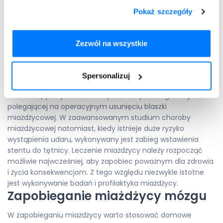
wykonywane są badania laboratoryjne krwi, pozwalające na
określenie markerów ryzyka wystąpienia miażdżycy.
Pokaż szczegóły
Leczenie miażdżycy mózgu uzależnione jest od wyników
badań. Niemniej jednak w terapii choroby stosuje się
Zezwól na wszystkie
farmakoterapię w postaci leków na obniżenie poziomu
cholesterolu, a także kwasu acetylosalicylowego, który
wykazuje działanie przeciwzakrzepowe. W przypadku, kiedy
Spersonalizuj
doszło do znacznych zmian w tętnicach, konieczne może
okazać się przeprowadzenie procedury chirurgicznej,
polegającej na operacyjnym usunięciu blaszki
miażdżycowej. W zaawansowanym studium choroby
miażdżycowej natomiast, kiedy istnieje duże ryzyko
wystąpienia udaru, wykonywany jest zabieg wstawienia
stentu do tętnicy. Leczenie miażdżycy należy rozpocząć
możliwie najwcześniej, aby zapobiec poważnym dla zdrowia
i życia konsekwencjom. Z tego względu niezwykle istotne
jest wykonywanie badań i profilaktyka miażdżycy.
Zapobieganie miażdżycy mózgu
W zapobieganiu miażdżycy warto stosować domowe