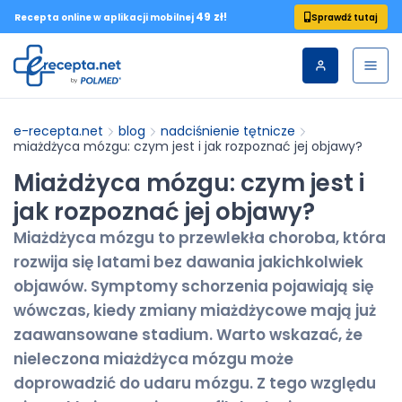
49 zł!
Sprawdź tutaj
Recepta online w aplikacji mobilnej
e-recepta.net
blog
nadciśnienie tętnicze
miażdżyca mózgu: czym jest i jak rozpoznać jej objawy?
Miażdżyca mózgu: czym jest i
jak rozpoznać jej objawy?
Miażdżyca mózgu to przewlekła choroba, która
rozwija się latami bez dawania jakichkolwiek
objawów. Symptomy schorzenia pojawiają się
wówczas, kiedy zmiany miażdżycowe mają już
zaawansowane stadium. Warto wskazać, że
nieleczona miażdżyca mózgu może
doprowadzić do udaru mózgu. Z tego względu