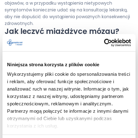
objawów, a w przypadku wystąpienia nietypowych
symptomów koniecznie udać się na konsultację lekarską,
aby nie dopuścić do wystąpienia poważnych konsekwencji
zdrowotnych.
Jak leczyć miażdżycę mózgu?
Wdrożenie odpowiedniego leczenia miażdżycy mózgu wiąże
się z koniecznością postawienia
diagnostyki miażdżycy
. W
celu określenia, czy dany pacjent cierpi na miażdżycę
mózgu, a nie na inny rodzaj miażdżycy, ale również aby
Niniejsza strona korzysta z plików cookie
ocenić stopień zaawansowania zmian miażdżycowych,
Wykorzystujemy pliki cookie do spersonalizowania treści
należy wykonać badanie USG dopplerowskie tętnic
i reklam, aby oferować funkcje społecznościowe i
szyjnych. Badanie to jest nieinwazyjne i bezbolesne, a
analizować ruch w naszej witrynie. Informacje o tym, jak
dodatkowo nie wymaga żadnego przygotowania. Jego
korzystasz z naszej witryny, udostępniamy partnerom
przeprowadzenie pozwala na oszacowanie zmiany w
społecznościowym, reklamowym i analitycznym.
naczyniach, a także określenia lokalizacji blaszek
miażdżycowych w tętnicach. W przypadku, kiedy
Partnerzy mogą połączyć te informacje z innymi danymi
przeprowadzenie USG dopplerowskiego jest utrudnione,
otrzymanymi od Ciebie lub uzyskanymi podczas
diagnozę można przeprowadzić poprzez wykonanie
korzystania z ich usług.
angiografii lub tomografii komputerowej. Dodatkowo