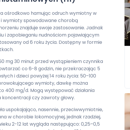
ała ośrodkowo hamując odruch wymiotny w
ci i wymioty spowodowane chorobą
horzeniu znajduje swoje zastosowanie. Jadnak
iu i zapobieganiu nudnościom pojawiającym
stosowany od 6 roku życia. Dostępny w formie
tkach.
 50 mg 30 minut przed wystąpieniem czynnika
tarzać co 6-8 godzin, nie przekraczając 5
łych i dzieci powyżej 14 roku życia: 50–100
 prowokującego wymioty, dawkę można
to 400 mg/d. Mogą występować działania
 koncentracji czy zawroty głowy.
ała uspokajająco, nasennie, przeciwwymiotnie,
na w chorobie lokomocyjnej, jednak rzadziej,
wieku 2-12 lat wygląda następująco: 0,25–0,5