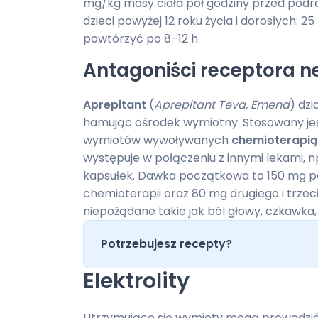
mg/kg masy ciała pół godziny przed podr
dzieci powyżej 12 roku życia i dorosłych:
powtórzyć po 8–12 h.
Antagoniści receptora ne
Aprepitant
(
Aprepitant Teva, Emend
) dz
hamując ośrodek wymiotny. Stosowany jest
wymiotów wywoływanych
chemioterapią
występuje w połączeniu z innymi lekami, 
kapsułek. Dawka początkowa to 150 mg p
chemioterapii oraz 80 mg drugiego i trzec
niepożądane takie jak ból głowy, czkawka,
Potrzebujesz recepty?
Elektrolity
Utrzymujące się wymioty mogą prowadzi