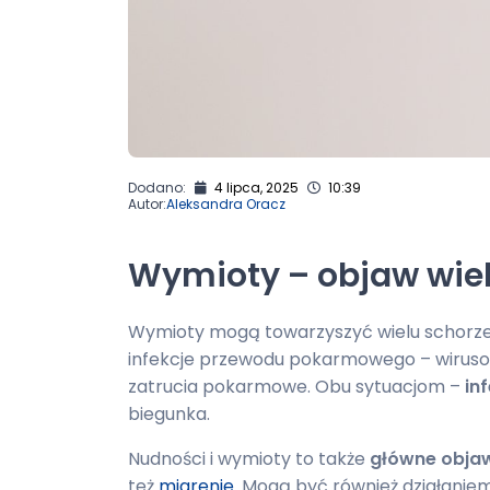
Dodano:
4 lipca, 2025
10:39
Autor:
Aleksandra Oracz
Wymioty – objaw wie
Wymioty mogą towarzyszyć wielu schorze
infekcje przewodu pokarmowego – wiruso
zatrucia pokarmowe. Obu sytuacjom –
in
biegunka.
Nudności i wymioty to także
główne obja
też
migrenie
. Mogą być również działanie