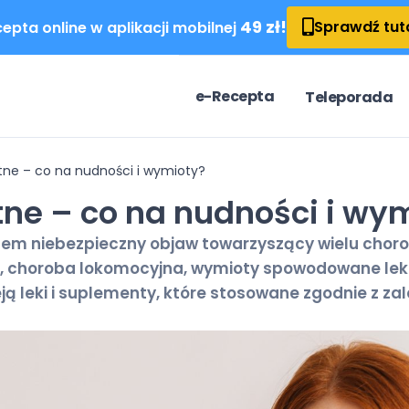
49 zł!
Sprawdź tut
epta online w aplikacji mobilnej
e-Recepta
Teleporada
tne – co na nudności i wymioty?
ne – co na nudności i wy
sem niebezpieczny objaw towarzyszący wielu chor
, choroba lokomocyjna, wymioty spowodowane lekam
ą leki i suplementy, które stosowane zgodnie z z