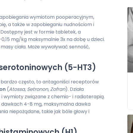
 zapobiegania wymiotom pooperacyjnym,
ę, a także w zapobieganiu nudnościom i
Dostępny jest w formie tabletek, a
-0,15 mg/kg maksymalnie 3x na dobę u dzieci.
masy ciała. Może wywoływać senność,
 serotoninowych (5-HT3)
ię bardzo często, to antagoniści receptorów
on
(
Atossa, Setronon, Zofran
). Działa
 wymioty związane z chemio- i radioterapią.
 w dawkach 4-8 mg, maksymalna dawka
a niepożądane, takie jak bóle głowy i
 histaminowych (H1)