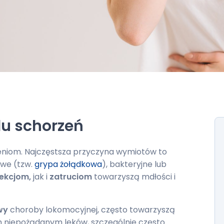
lu schorzeń
niom. Najczęstsza przyczyna wymiotów to
we (tzw.
grypa żołądkowa
), bakteryjne lub
fekcjom,
jak i
zatruciom
towarzyszą mdłości i
wy
choroby lokomocyjnej, często towarzyszą
m niepożądanym leków, szczególnie często