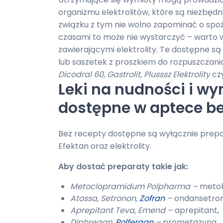
organizmu elektrolitów, które są niezbęd
związku z tym nie wolno zapominać o spoż
czasami to może nie wystarczyć – warto 
zawierającymi elektrolity. Te dostępne są
lub saszetek z proszkiem do rozpuszczani
Dicodral 60, Gastrolit, Plusssz Elektrolity
cz
Leki na nudności i w
dostępne w aptece bez
Bez recepty dostępne są wyłącznie prepar
Efektan oraz elektrolity.
Aby dostać preparaty takie jak:
Metoclopramidum Polpharma –
metok
Atossa, Setronon,
Zofran
–
ondansetron
Aprepitant Teva, Emend –
aprepitant,
Diphregan,
Polfergan
–
prometazyna.