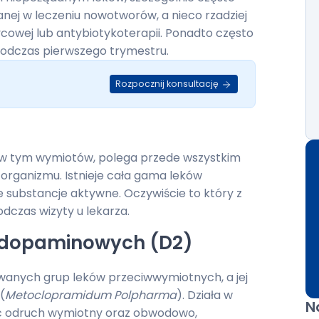
ej w leczeniu nowotworów, a nieco rzadziej
ycowej lub antybiotykoterapii. Ponadto często
 podczas pierwszego trymestru.
Rozpocznij konsultację
 w tym wymiotów, polega przede wszystkim
 organizmu. Istnieje cała gama leków
 substancje aktywne. Oczywiście to który z
odczas wizyty u lekarza.
w dopaminowych (D2)
sowanych grup leków przeciwwymiotnych, a jej
(
Metoclopramidum Polpharma
). Działa w
N
 odruch wymiotny oraz obwodowo,