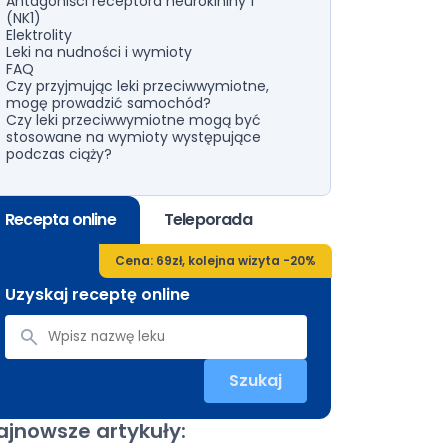
Antagoniści receptora neurokininy 1
(NK1)
Elektrolity
Leki na nudności i wymioty
FAQ
Czy przyjmując leki przeciwwymiotne,
mogę prowadzić samochód?
Czy leki przeciwwymiotne mogą być
stosowane na wymioty występujące
podczas ciąży?
Recepta online
Teleporada
Cena: 69zł, kolejna wizyta -20%
Uzyskaj receptę online
Szukaj
ajnowsze artykuły: