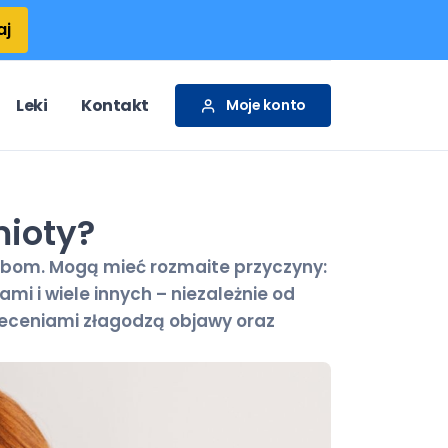
aj
Leki
Kontakt
Moje konto
mioty?
obom. Mogą mieć rozmaite przyczyny:
i i wiele innych – niezależnie od
aleceniami złagodzą objawy oraz