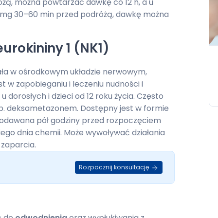
óżą, można powtarzać dawkę co 12 h, a u
 25 mg 30–60 min przed podróżą, dawkę można
urokininy 1 (NK1)
iała w ośrodkowym układzie nerwowym,
 w zapobieganiu i leczeniu nudności i
u dorosłych i dzieci od 12 roku życia. Często
np. deksametazonem. Dostępny jest w formie
odawana pół godziny przed rozpoczęciem
iego dnia chemii. Może wywoływać działania
 zaparcia.
Rozpocznij konsultację
ć do
odwodnienia
oraz wypłukiwania z