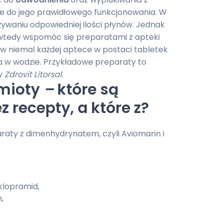
ne do jego prawidłowego funkcjonowania. W
ywaniu odpowiedniej ilości płynów. Jednak
wtedy wspomóc się preparatami z apteki
 w niemal każdej aptece w postaci tabletek
a w wodzie. Przykładowe preparaty to
y
Zdrovit Litorsal
.
ymioty
–
które są
 recepty, a które z?
aty z dimenhydrynatem, czyli Aviomarin i
lopramid,
,