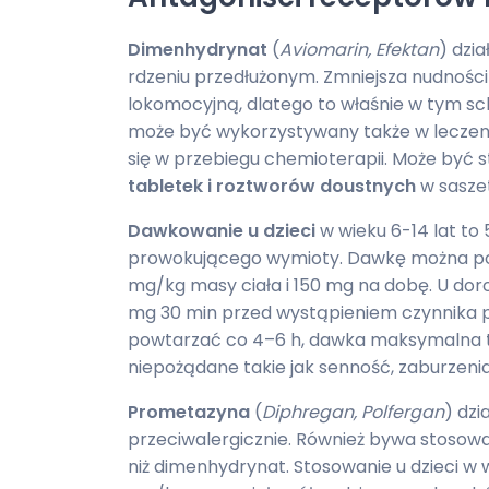
Dimenhydrynat
(
Aviomarin, Efektan
) dzi
rdzeniu przedłużonym. Zmniejsza nudnoś
lokomocyjną, dlatego to właśnie w tym sc
może być wykorzystywany także w leczen
się w przebiegu chemioterapii. Może być 
tabletek i roztworów doustnych
w sasze
Dawkowanie u dzieci
w wieku 6-14 lat to
prowokującego wymioty. Dawkę można pow
mg/kg masy ciała i 150 mg na dobę. U doros
mg 30 min przed wystąpieniem czynnika
powtarzać co 4–6 h, dawka maksymalna 
niepożądane takie jak senność, zaburzenia
Prometazyna
(
Diphregan, Polfergan
) dzi
przeciwalergicznie. Również bywa stosowa
niż dimenhydrynat. Stosowanie u dzieci w 