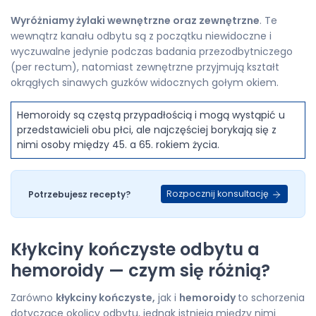
Wyróżniamy żylaki wewnętrzne oraz zewnętrzne
. Te
wewnątrz kanału odbytu są z początku niewidoczne i
wyczuwalne jedynie podczas badania przezodbytniczego
(per rectum), natomiast zewnętrzne przyjmują kształt
okrągłych sinawych guzków widocznych gołym okiem.
Hemoroidy są częstą przypadłością i mogą wystąpić u
przedstawicieli obu płci, ale najczęściej borykają się z
nimi osoby między 45. a 65. rokiem życia.
Rozpocznij konsultację
Potrzebujesz recepty?
Kłykciny kończyste odbytu a
hemoroidy — czym się różnią?
Zarówno
kłykciny kończyste,
jak i
hemoroidy
to schorzenia
dotyczące okolicy odbytu, jednak istnieją między nimi