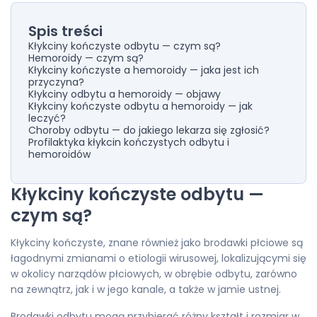
Spis treści
Kłykciny kończyste odbytu — czym są?
Hemoroidy — czym są?
Kłykciny kończyste a hemoroidy — jaka jest ich
przyczyna?
Kłykciny odbytu a hemoroidy — objawy
Kłykciny kończyste odbytu a hemoroidy — jak
leczyć?
Choroby odbytu — do jakiego lekarza się zgłosić?
Profilaktyka kłykcin kończystych odbytu i
hemoroidów
Kłykciny kończyste odbytu —
czym są?
Kłykciny kończyste, znane również jako brodawki płciowe są
łagodnymi zmianami o etiologii wirusowej, lokalizującymi się
w okolicy narządów płciowych, w obrębie odbytu, zarówno
na zewnątrz, jak i w jego kanale, a także w jamie ustnej.
Brodawki odbytu mogą przybierać różny kształt i rozmiar w