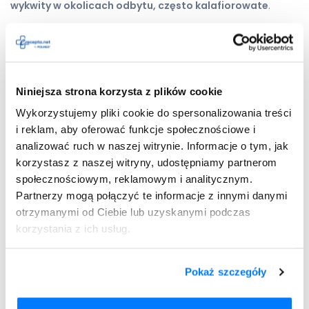
wykwity w okolicach odbytu, często kalafiorowate
.
Kłykciny kończyste odbytu a
hemoroidy — jak leczyć?
Niniejsza strona korzysta z plików cookie
Leczenie
hemoroidów
zależy od stopnia ich
zaawansowania oraz nasilenia objawów. W początkowych
Wykorzystujemy pliki cookie do spersonalizowania treści
stadiach choroby stosuje się
leczenie zachowawcze
i reklam, aby oferować funkcje społecznościowe i
obejmujące dietę bogatą w błonnik oraz leki wzmacniające
analizować ruch w naszej witrynie. Informacje o tym, jak
naczynia żylne, które w swoim składzie mają diosminę,
korzystasz z naszej witryny, udostępniamy partnerom
hesperydynę czy wyciąg z ruszczyka.
społecznościowym, reklamowym i analitycznym.
Partnerzy mogą połączyć te informacje z innymi danymi
Ponadto wykorzystuje się też
miejscowo maści i czopki
o
otrzymanymi od Ciebie lub uzyskanymi podczas
działaniu przeciwzapalnym zawierające hydrokortyzon,
tlenek cynku i kwas hialuronowy. Jeśli choroba
korzystania z ich usług.
hemoroidalna przyjmuje bardziej zaawansowane stadia,
niezbędne może okazać się
leczenie zabiegowe
z użyciem
Pokaż szczegóły
metod mało inwazyjnych, do których należą:
gumkowanie
(zakładanie gumowych opasek na hemoroidy),
skleroterapię
,
koagulację
laserową
lub
krioterapię
. W