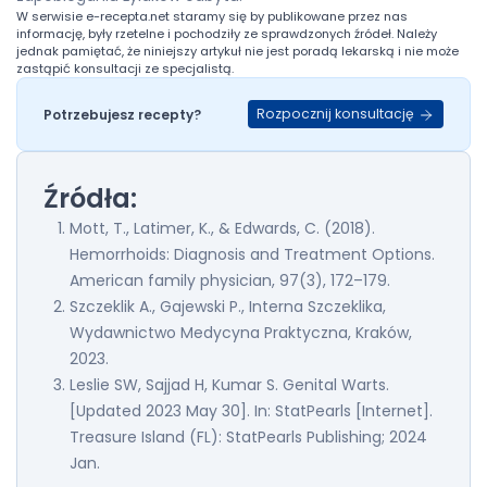
W serwisie
e-recepta.net
staramy się by publikowane przez nas
informację, były rzetelne i pochodziły ze sprawdzonych źródeł. Należy
jednak pamiętać, że niniejszy artykuł nie jest poradą lekarską i nie może
zastąpić konsultacji ze specjalistą.
Rozpocznij konsultację
Potrzebujesz recepty?
Źródła:
Mott, T., Latimer, K., & Edwards, C. (2018).
Hemorrhoids: Diagnosis and Treatment Options.
American family physician, 97(3), 172–179.
Szczeklik A., Gajewski P., Interna Szczeklika,
Wydawnictwo Medycyna Praktyczna, Kraków,
2023.
Leslie SW, Sajjad H, Kumar S. Genital Warts.
[Updated 2023 May 30]. In: StatPearls [Internet].
Treasure Island (FL): StatPearls Publishing; 2024
Jan.