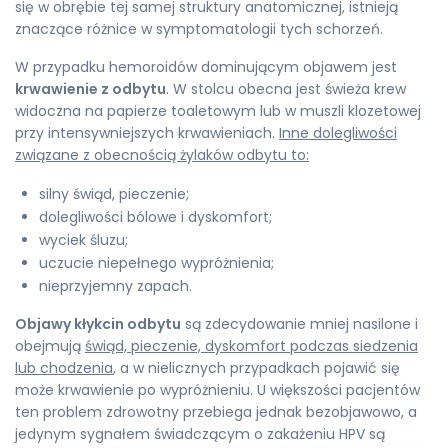
się w obrębie tej samej struktury anatomicznej, istnieją
znaczące różnice w symptomatologii tych schorzeń.
W przypadku hemoroidów dominującym objawem jest
krwawienie z odbytu
. W stolcu obecna jest świeża krew
widoczna na papierze toaletowym lub w muszli klozetowej
przy intensywniejszych krwawieniach.
Inne dolegliwości
związane z obecnością żylaków odbytu to:
silny świąd, pieczenie;
dolegliwości bólowe i dyskomfort;
wyciek śluzu;
uczucie niepełnego wypróżnienia;
nieprzyjemny zapach.
Objawy kłykcin odbytu
są zdecydowanie mniej nasilone i
obejmują
świąd, pieczenie, dyskomfort podczas siedzenia
lub chodzenia
, a w nielicznych przypadkach pojawić się
może krwawienie po wypróżnieniu. U większości pacjentów
ten problem zdrowotny przebiega jednak bezobjawowo, a
jedynym sygnałem świadczącym o zakażeniu HPV są