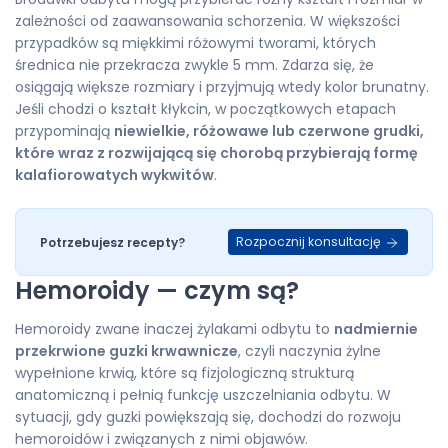
zależności od zaawansowania schorzenia. W większości
przypadków są miękkimi różowymi tworami, których
średnica nie przekracza zwykle 5 mm. Zdarza się, że
osiągają większe rozmiary i przyjmują wtedy kolor brunatny.
Jeśli chodzi o kształt kłykcin, w początkowych etapach
przypominają
niewielkie, różowawe lub czerwone grudki,
które wraz z rozwijającą się chorobą przybierają formę
kalafiorowatych wykwitów
.
Rozpocznij konsultację
Potrzebujesz recepty?
Hemoroidy — czym są?
Hemoroidy zwane inaczej żylakami odbytu to
nadmiernie
przekrwione guzki krwawnicze
, czyli naczynia żylne
wypełnione krwią, które są fizjologiczną strukturą
anatomiczną i pełnią funkcję uszczelniania odbytu. W
sytuacji, gdy guzki powiększają się, dochodzi do rozwoju
hemoroidów i związanych z nimi objawów.