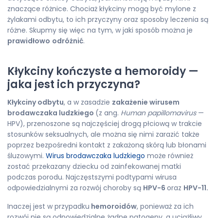
znaczące różnice. Chociaż kłykciny mogą być mylone z
żylakami odbytu, to ich przyczyny oraz sposoby leczenia są
różne. Skupmy się więc na tym, w jaki sposób można je
prawidłowo
odróżnić
.
Kłykciny kończyste a hemoroidy —
jaka jest ich przyczyna?
Kłykciny odbytu
, a w zasadzie
zakażenie wirusem
brodawczaka ludzkiego
(z ang.
Human papillomavirus
—
HPV), przenoszone są najczęściej drogą płciową w trakcie
stosunków seksualnych, ale można się nimi zarazić także
poprzez bezpośredni kontakt z zakażoną skórą lub błonami
śluzowymi.
Wirus brodawczaka ludzkiego
może również
zostać przekazany dziecku od zainfekowanej matki
podczas porodu. Najczęstszymi podtypami wirusa
odpowiedzialnymi za rozwój choroby są
HPV-6
oraz
HPV-11.
Inaczej jest w przypadku
hemoroidów
, ponieważ za ich
rozwój nie są odpowiedzialne żadne patogeny, a uciążliwy