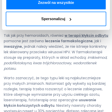
Zezwól na wszystkie
sytuacji, gdy wymienione sposoby nie dają rezultatów,
ostatnią deską ratunku jest
leczenie chirurgiczne,
które
polega na operacyjnym usunięciu guzków krwawniczych.
Spersonalizuj
Jest to jednak zabieg bardziej ryzykowny i obarczony
poważniejszymi powikłaniami.
Tak jak przy hemoroidach, również
w terapii kłykcin odbytu
pomocne jest zarówno
leczenie farmakologiczne
, jak i
inwazyjne,
jednak należy wiedzieć, że nie istnieje konkretny
lek skierowany przeciwko wirusowi HPV. W farmakoterapii
stosuje się preparaty, których w skład wchodzą:
imikiwimod,
podofilotoksyna, kwas trójchlorooctowy, wodorotlenek
potasu
.
Warto zaznaczyć, że tego typu leki są najskuteczniejsze
przy małych zmianach. Natomiast gdy wykwity są bardziej
rozległe, terapię trzeba rozszerzyć o leczenie zabiegowe,
które obejmuje wymrażanie przy użyciu ciekłego azotu,
laseroterapię, fototerapię oraz operacyjne
usuwanie
kłykcin kończystych odbytu
. Niestety nawroty choroby
występują nawet u 30% pacjentów, dlatego zalecane jest