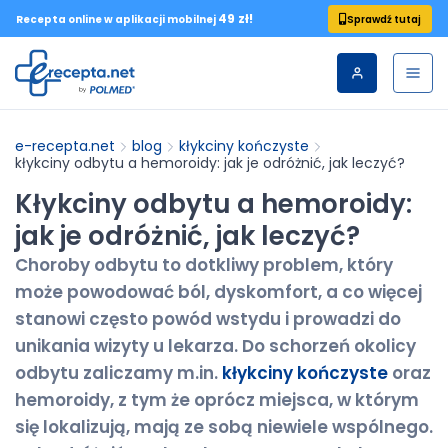
49 zł!
Sprawdź tutaj
Recepta online w aplikacji mobilnej
e-recepta.net
blog
kłykciny kończyste
kłykciny odbytu a hemoroidy: jak je odróżnić, jak leczyć?
Kłykciny odbytu a hemoroidy:
jak je odróżnić, jak leczyć?
Choroby odbytu to dotkliwy problem, który
może powodować ból, dyskomfort, a co więcej
stanowi często powód wstydu i prowadzi do
unikania wizyty u lekarza. Do schorzeń okolicy
odbytu zaliczamy m.in.
kłykciny kończyste
oraz
hemoroidy, z tym że oprócz miejsca, w którym
się lokalizują, mają ze sobą niewiele wspólnego.