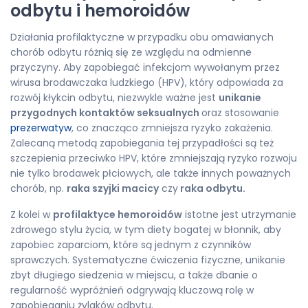
odbytu i hemoroidów
Działania profilaktyczne w przypadku obu omawianych
chorób odbytu różnią się ze względu na odmienne
przyczyny. Aby zapobiegać infekcjom wywołanym przez
wirusa brodawczaka ludzkiego (HPV), który odpowiada za
rozwój kłykcin odbytu, niezwykle ważne jest
unikanie
przygodnych kontaktów seksualnych
oraz stosowanie
prezerwatyw
, co znacząco zmniejsza ryzyko zakażenia.
Zalecaną metodą zapobiegania tej przypadłości są też
szczepienia przeciwko HPV, które zmniejszają ryzyko rozwoju
nie tylko brodawek płciowych, ale także innych poważnych
chorób, np.
raka szyjki macicy
czy
raka odbytu.
Z kolei w
profilaktyce hemoroidów
istotne jest utrzymanie
zdrowego stylu życia, w tym diety bogatej w błonnik, aby
zapobiec zaparciom, które są jednym z czynników
sprawczych. Systematyczne ćwiczenia fizyczne, unikanie
zbyt długiego siedzenia w miejscu, a także dbanie o
regularność wypróżnień odgrywają kluczową rolę w
zapobieganiu żylaków odbytu.