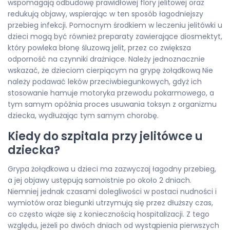
wspomagają odbudowę prawidłowej flory jelitowej oraz
redukują objawy, wspierając w ten sposób łagodniejszy
przebieg infekcji. Pomocnym środkiem w leczeniu jelitówki u
dzieci mogą być również preparaty zawierające diosmektyt,
który powleka błonę śluzową jelit, przez co zwiększa
odporność na czynniki drażniące. Należy jednoznacznie
wskazać, że dzieciom cierpiącym na grypę żołądkową Nie
należy podawać leków przeciwbiegunkowych, gdyż ich
stosowanie hamuje motoryka przewodu pokarmowego, a
tym samym opóźnia proces usuwania toksyn z organizmu
dziecka, wydłużając tym samym chorobę.
Kiedy do szpitala przy jelitówce u
dziecka?
Grypa żołądkowa u dzieci ma zazwyczaj łagodny przebieg,
a jej objawy ustępują samoistnie po około 2 dniach.
Niemniej jednak czasami dolegliwości w postaci nudności i
wymiotów oraz biegunki utrzymują się przez dłuższy czas,
co często wiąże się z koniecznością hospitalizacji. Z tego
względu, jeżeli po dwóch dniach od wystąpienia pierwszych