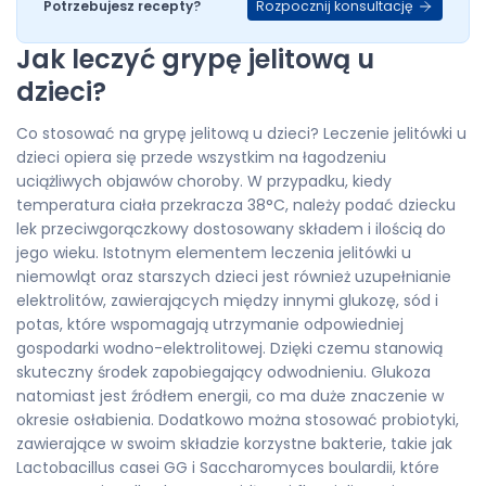
Rozpocznij konsultację
Potrzebujesz recepty?
Jak leczyć grypę jelitową u
dzieci?
Co stosować na grypę jelitową u dzieci? Leczenie jelitówki u
dzieci opiera się przede wszystkim na łagodzeniu
uciążliwych objawów choroby. W przypadku, kiedy
temperatura ciała przekracza 38°C, należy podać dziecku
lek przeciwgorączkowy dostosowany składem i ilością do
jego wieku. Istotnym elementem leczenia jelitówki u
niemowląt oraz starszych dzieci jest również uzupełnianie
elektrolitów, zawierających między innymi glukozę, sód i
potas, które wspomagają utrzymanie odpowiedniej
gospodarki wodno-elektrolitowej. Dzięki czemu stanowią
skuteczny środek zapobiegający odwodnieniu. Glukoza
natomiast jest źródłem energii, co ma duże znaczenie w
okresie osłabienia. Dodatkowo można stosować probiotyki,
zawierające w swoim składzie korzystne bakterie, takie jak
Lactobacillus casei GG i Saccharomyces boulardii, które