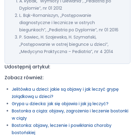
A. Rybak, "Wymioty i ulewania”, „Pediatria po
Dyplomie”, nr 01 2012
L. Bąk-Romaniszyn, „Postępowanie
diagnostyczne i lecznicze w ostrych
biegunkach”, „Pediatria po Dyplomie”, nr 01 2016
P. Sawiec, H. Szajewska, H. Szymański,
„Postępowanie w ostrej biegunce u dzieci”,
„Medycyna Praktyczna – Pediatria”, nr 4 2014
Udostępnij artykuł:
Zobacz również:
Jelitówka u dzieci: jakie są objawy i jak leczyć grypę
żołądkową u dzieci?
Grypa u dziecka: jak się objawia i jak ją leczyć?
Bostonka a ciąża: objawy, zagrożenia i leczenie bostonki
w ciąży
Bostonka: objawy, leczenie i powikłania choroby
bostońskiej