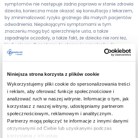
symptomów nie następuje żadna poprawa w stanie zdrowia
dziecka, konieczna może okazać się konsultacja z lekarzem,
by zminimalizować ryzyko groźnego dla małych pacjentów
odwodnienia. Niepokojącymi symptomami w tym
znaczeniu mogą być spierzchnięte usta, a także
zapadnięte oczodoły, a także fakt, że dziecko nie roni łez,
kiedy płacze. Symptomy te stanowią przesłankę do
natychmiastowej konsultacji lekarskiej i nierzadko wiążą się
z koniecznością hospitalizacji.
Domowe sposoby na jelitówkę u
Niniejsza strona korzysta z plików cookie
dzieci
Wykorzystujemy pliki cookie do spersonalizowania treści
Domowe sposoby leczenia grypy jelitowej polegają przede
i reklam, aby oferować funkcje społecznościowe i
wszystkim na nawadnianiu organizmu dziecka i stosowaniu
analizować ruch w naszej witrynie. Informacje o tym, jak
zasad diety lekkostrawnej. W tym znaczeniu konieczne jest
korzystasz z naszej witryny, udostępniamy partnerom
częste podawanie dziecku płynów – najlepiej wody. Istotne
społecznościowym, reklamowym i analitycznym.
jest podawanie małych ilości płynów, ale w krótkich
Partnerzy mogą połączyć te informacje z innymi danymi
odstępach czasu. Co ważne, płyny powinny być chłodne,
otrzymanymi od Ciebie lub uzyskanymi podczas
gdyż ciepłe mogą wywołać odruch wymiotny. W przypadku,
korzystania z ich usług.
kiedy dziecko kategorycznie odmawia przyjmowania