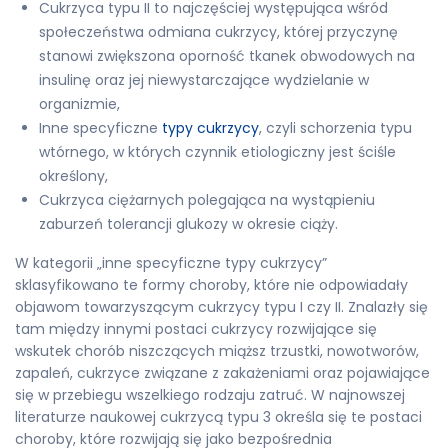
Cukrzyca typu II to najczęściej występująca wśród
społeczeństwa odmiana cukrzycy, której przyczynę
stanowi zwiększona oporność tkanek obwodowych na
insulinę oraz jej niewystarczające wydzielanie w
organizmie,
Inne specyficzne
typy cukrzycy
, czyli schorzenia typu
wtórnego, w których czynnik etiologiczny jest ściśle
określony,
Cukrzyca ciężarnych polegająca na wystąpieniu
zaburzeń tolerancji glukozy w okresie ciąży.
W kategorii „inne specyficzne typy cukrzycy”
sklasyfikowano te formy choroby, które nie odpowiadały
objawom towarzyszącym cukrzycy typu I czy II. Znalazły się
tam między innymi postaci cukrzycy rozwijające się
wskutek chorób niszczących miąższ trzustki, nowotworów,
zapaleń, cukrzyce związane z zakażeniami oraz pojawiające
się w przebiegu wszelkiego rodzaju zatruć. W najnowszej
literaturze naukowej cukrzycą typu 3 określa się te postaci
choroby, które rozwijają się jako bezpośrednia