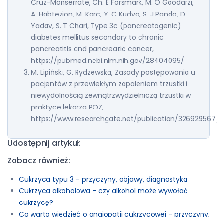
Cruz-Monserrate, Ch. E Forsmark, M. O Goodarzi,
A. Habtezion, M. Korc, Y. C Kudva, S. J Pando, D.
Yadav, S. T Chari, Type 3c (pancreatogenic)
diabetes mellitus secondary to chronic
pancreatitis and pancreatic cancer,
https://pubmed.ncbi.nlm.nih.gov/28404095/
M. Lipiński, G. Rydzewska, Zasady postępowania u
pacjentów z przewlekłym zapaleniem trzustki i
niewydolnością zewnątrzwydzielniczą trzustki w
praktyce lekarza POZ,
https://www.researchgate.net/publication/32692956
Udostępnij artykuł:
Zobacz również:
Cukrzyca typu 3 – przyczyny, objawy, diagnostyka
Cukrzyca alkoholowa – czy alkohol może wywołać
cukrzycę?
Co warto wiedzieć o angiopatii cukrzycowej – przyczyny,