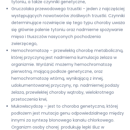
tytoniu, a także czynniki genetyczne,
Gruczolaka przewodowego trzustki – jeden z najczęściej
występujących nowotworów złośliwych trzustki. Czynniki
determinujące rozwinięcie się tego typu choroby uważa
się głównie palenie tytoniu oraz nadmierne spożywanie
mięsa i tłuszczów nasyconych pochodzenia
zwierzęcego,
Hemochromatozę – przewlekłą chorobę metaboliczną,
której przyczyną jest nadmierna kumulacja żelaza w
organizmie. Wyróżnić możemy hemochromatozę
pierwotną, mającą podłoże genetyczne, oraz
hemochromatozę wtórną, wynikającą z innej,
udokumentowanej przyczyny, np. nadmiernej podaży
żelaza, przewlekłej choroby wątroby, wielokrotnego
przetoczenia krwi,
Mukowiscydozę – jest to choroba genetyczna, której
podłożem jest mutacja genu odpowiedzialnego między
innymi za syntezę błonowego kanału chlorkowego.
Organizm osoby chorej produkuję lepki śluz w