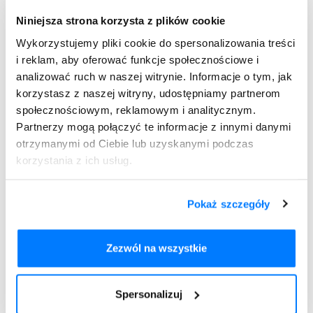
cukrzyca typu 2. Jeżeli jednak pacjent, u którego wykryto
Niniejsza strona korzysta z plików cookie
hiperglikemię skarży się na objawy żołądkowo-jelitowe,
Wykorzystujemy pliki cookie do spersonalizowania treści
należy rozpocząć diagnostykę w kierunku wystąpienia
i reklam, aby oferować funkcje społecznościowe i
cukrzycy typu 3.
analizować ruch w naszej witrynie. Informacje o tym, jak
Podstawowe symptomy, które mogą sugerować cukrzycę
korzystasz z naszej witryny, udostępniamy partnerom
typu 3 nie różnią się zasadniczo od innych typów cukrzycy.
społecznościowym, reklamowym i analitycznym.
Są to zatem:
Partnerzy mogą połączyć te informacje z innymi danymi
otrzymanymi od Ciebie lub uzyskanymi podczas
wielomocz,
korzystania z ich usług.
uczucie ciągłego pragnienia,
notoryczne zmęczenie, senność, rozdrażnienie,
wysuszenie skóry oraz błon śluzowych,
Pokaż szczegóły
wystąpienie
śpiączki cukrzycowej
, która może być
następstwem nierozpoznanej lub nieleczonej cukrzycy,
błędów w żywieniu, czy niewłaściwym stosowaniem
Zezwól na wszystkie
insulinoterapii.
Dodatkowo, w przypadku chorób zewnątrzwydzielniczych
Spersonalizuj
trzustki, pojawić się mogą charakterystyczne objawy, takie