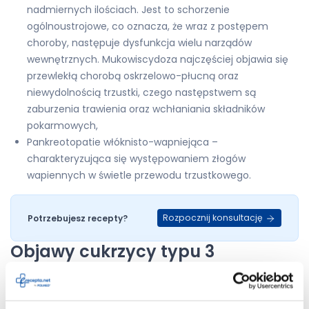
nadmiernych ilościach. Jest to schorzenie
ogólnoustrojowe, co oznacza, że wraz z postępem
choroby, następuje dysfunkcja wielu narządów
wewnętrznych. Mukowiscydoza najczęściej objawia się
przewlekłą chorobą oskrzelowo-płucną oraz
niewydolnością trzustki, czego następstwem są
zaburzenia trawienia oraz wchłaniania składników
pokarmowych,
Pankreotopatie włóknisto-wapniejąca –
charakteryzująca się występowaniem złogów
wapiennych w świetle przewodu trzustkowego.
Rozpocznij konsultację
Potrzebujesz recepty?
Objawy cukrzycy typu 3
Ze względu na wciąż małą świadomość możliwości
występowania cukrzycy typu 3 oraz jej niespecyficzne
objawy, bywa ona często błędnie klasyfikowana jako