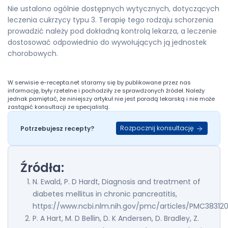
Nie ustalono ogólnie dostępnych wytycznych, dotyczących
leczenia cukrzycy typu 3. Terapię tego rodzaju schorzenia
prowadzić należy pod dokładną kontrolą lekarza, a leczenie
dostosować odpowiednio do wywołujących ją jednostek
chorobowych.
W serwisie
e-recepta.net
staramy się by publikowane przez nas
informację, były rzetelne i pochodziły ze sprawdzonych źródeł. Należy
jednak pamiętać, że niniejszy artykuł nie jest poradą lekarską i nie może
zastąpić konsultacji ze specjalistą.
Rozpocznij konsultację
Potrzebujesz recepty?
Źródła:
N. Ewald, P. D Hardt, Diagnosis and treatment of
diabetes mellitus in chronic pancreatitis,
https://www.ncbi.nlm.nih.gov/pmc/articles/PMC38312
P. A Hart, M. D Bellin, D. K Andersen, D. Bradley, Z.