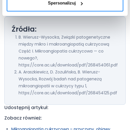
Spersonalizuj
Rozpocznij konsultację
Potrzebujesz recepty?
Źródła:
B. Wierusz-Wysocka, Związki patogenetyczne
między mikro i makroangiopatią cukrzycową
Część I. Mikroangiopatia cukrzycowa — co
nowego?,
https://core.ac.uk/download/pdf/268454061.pdf
A. Araszkiewicz, D. Zozulińska, B. Wierusz-
Wysocka, Rozwój badań nad patogenezą
mikroangiopatii w cukrzycy typu 1,
https://core.ac.uk/download/pdf/268454125.pdf
Udostępnij artykuł:
Zobacz również:
Mikroangiopatia cukrzycowa – przyczyny, objawy,