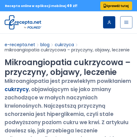
49 zł!
Sprawdź tutaj
Recepta online w aplikacji mobilnej
e-recepta.net
blog
cukrzyca
mikroangiopatia cukrzycowa – przyczyny, objawy, leczenie
Mikroangiopatia cukrzycowa –
przyczyny, objawy, leczenie
Mikroangiopatia jest przewlekłym powikłaniem
cukrzycy
, objawiającym się jako zmiany
zachodzące w małych naczyniach
krwionośnych. Najczęstszą przyczyną
schorzenia jest hiperglikemia, czyli stale
podwyższony poziom cukru we krwi. Z artykułu
dowiesz się, jak przebiega leczenie