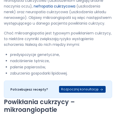
retinopatia cukrzycowa (uszkodzeniom ulegają drobne
naczynia oczu),
nefropatia cukrzycowa
(uszkodzenia
nerek) oraz neuropatia cukrzycowa (uszkodzenia układu
nerwowego). Objawy mikroangiopatii są więc następstwem
występującego u danego pacjenta powikłania cukrzycy.
Choć mikroangiopatia jest typowym powikłaniem cukrzycy,
to niektóre czynniki zwiększają ryzyko wystąpienia
schorzenia. Należą do nich między innymi:
predyspozycje genetyczne,
nadciśnienie tętnicze,
palenie papierosów,
zaburzenia gospodarki lipidowej.
Rozpocznij konsultację
Potrzebujesz recepty?
Powikłania cukrzycy –
mikroangiopatie