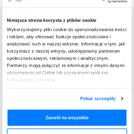
Rozpocznij konsultację
Potrzebujesz recepty?
Mikroangiopatia cukrzycowa –
Niniejsza strona korzysta z plików cookie
leczenie
Wykorzystujemy pliki cookie do spersonalizowania treści
i reklam, aby oferować funkcje społecznościowe i
Leczenie mikroangiopatii cukrzycowej polega przede
analizować ruch w naszej witrynie. Informacje o tym, jak
wszystkim na kontroli glikemii, utrzymywanie optymalnego
korzystasz z naszej witryny, udostępniamy partnerom
ciśnienia tętniczego krwi oraz gospodarki lipidowej, a także
społecznościowym, reklamowym i analitycznym.
zmianie nawyków żywieniowych i wprowadzeniu zdrowego
Partnerzy mogą połączyć te informacje z innymi danymi
stylu życia. Niestety zmiany mikroangiopatyczne mają
otrzymanymi od Ciebie lub uzyskanymi podczas
zazwyczaj charakter nieodwracalny, a zaburzenia
korzystania z ich usług.
mikrokrążenia powodują upośledzenie pracy narządów i
stopniowe pogarszanie stanu zdrowia. Wdrożone leczenie
uwarunkowane jest rodzajem powikłania oraz charakterem
Pokaż szczegóły
zmian, dlatego dobierane jest indywidualnie do stanu
zdrowia pacjenta.
W serwisie
e-recepta.net
staramy się by publikowane przez nas
Zezwól na wszystkie
informację, były rzetelne i pochodziły ze sprawdzonych źródeł. Należy
jednak pamiętać, że niniejszy artykuł nie jest poradą lekarską i nie może
zastąpić konsultacji ze specjalistą.